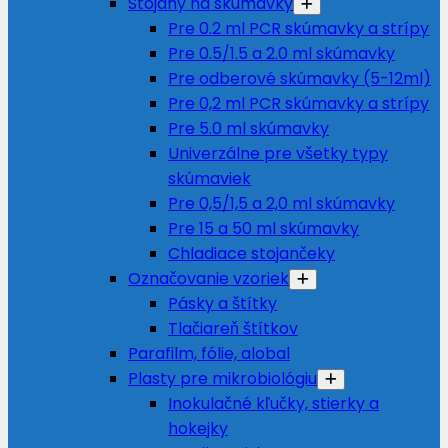
Stojany na skúmavky
Pre 0.2 ml PCR skúmavky a strípy
Pre 0.5/1.5 a 2.0 ml skúmavky
Pre odberové skúmavky (5-12ml)
Pre 0,2 ml PCR skúmavky a strípy
Pre 5.0 ml skúmavky
Univerzálne pre všetky typy
skúmaviek
Pre 0,5/1,5 a 2,0 ml skúmavky
Pre 15 a 50 ml skúmavky
Chladiace stojančeky
Označovanie vzoriek
Pásky a štítky
Tlačiareň štítkov
Parafilm, fólie, alobal
Plasty pre mikrobiológiu
Inokulačné kľučky, stierky a
hokejky