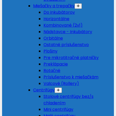
Miešačky a trepačky
Do inkubátorov
Horizontálne
Kombinované (2v1)
Nádstavce - Inkubátory
Orbitálne
Ostatné príslušenstvo
Plošiny
Pre mikrotitračné platničky
Preklápacie
Rotačné
Príslušenstvo k miešačkám
Valcové (Rollery)
Centrifúgy
Stolové centrifúgy bez/s
chladením
Mini centrifúgy
Malé centrifúgy