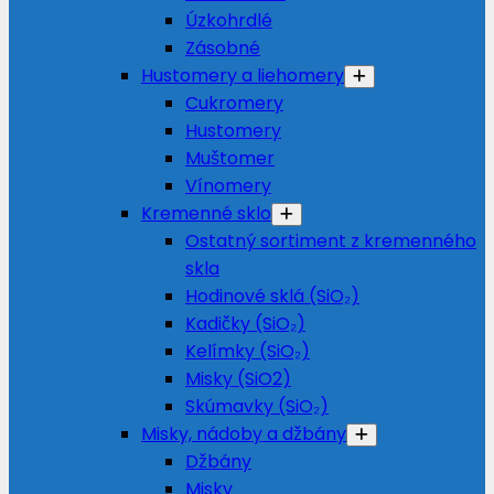
Úzkohrdlé
Zásobné
Hustomery a liehomery
Cukromery
Hustomery
Muštomer
Vínomery
Kremenné sklo
Ostatný sortiment z kremenného
skla
Hodinové sklá (SiO₂)
Kadičky (SiO₂)
Kelímky (SiO₂)
Misky (SiO2)
Skúmavky (SiO₂)
Misky, nádoby a džbány
Džbány
Misky