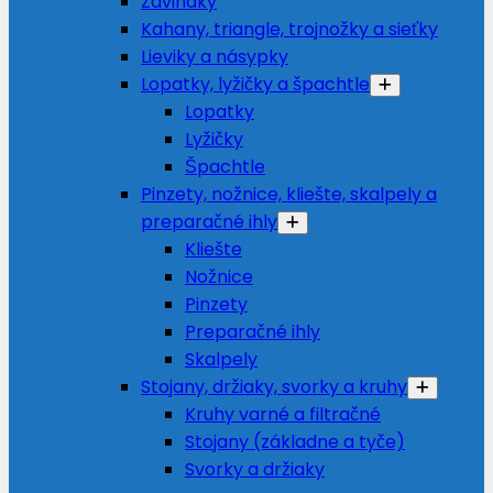
Zdviháky
Kahany, triangle, trojnožky a sieťky
Lieviky a násypky
Lopatky, lyžičky a špachtle
Lopatky
Lyžičky
Špachtle
Pinzety, nožnice, kliešte, skalpely a
preparačné ihly
Kliešte
Nožnice
Pinzety
Preparačné ihly
Skalpely
Stojany, držiaky, svorky a kruhy
Kruhy varné a filtračné
Stojany (základne a tyče)
Svorky a držiaky