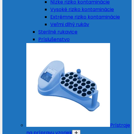
Nízke riziko kontaminácie
Vysoké riziko kontaminácie
Extrémne riziko kontaminácie
Veľmi dlhý rukáv
Sterilné rukavice
Príslušenstvo
Prístroje
na prípravu vzoriek