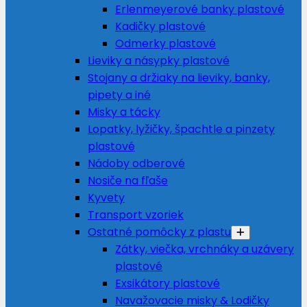
Erlenmeyerové banky plastové
Kadičky plastové
Odmerky plastové
Lieviky a násypky plastové
Stojany a držiaky na lieviky, banky,
pipety a iné
Misky a tácky
Lopatky, lyžičky, špachtle a pinzety
plastové
Nádoby odberové
Nosiče na fľaše
Kyvety
Transport vzoriek
Ostatné pomôcky z plastu
Zátky, viečka, vrchnáky a uzávery
plastové
Exsikátory plastové
Navažovacie misky & Lodičky