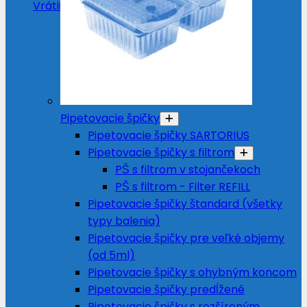
Vrátiť sa do obchodu
Pipetovacie špičky
Pipetovacie špičky SARTORIUS
Pipetovacie špičky s filtrom
PŠ s filtrom v stojančekoch
PŠ s filtrom - Filter REFILL
Pipetovacie špičky štandard (všetky
typy balenia)
Pipetovacie špičky pre veľké objemy
(od 5ml)
Pipetovacie špičky s ohybným koncom
Pipetovacie špičky predĺžené
Pipetovacie špičky s rozšíreným