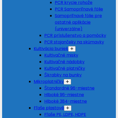
PCR krycie rohože
PCR Samopriľnavé fólie
Samopriľnavé fólie pre
ostatné aplikácie
(univerzálne)
PCR príslušenstvo a pomôcky
PCR stojančeky na skúmavky
Kultivácia buniek
Kultivačné misky
Kultivačné nádobky
Kultivačné platničky
Škrabky na bunky
Mikroplatničky
Štandardné 96-miestne
Hlboké 96-miestne
Hlboké 384-miestne
Fľaše plastové
Fľaše PE, LDPE, HDPE