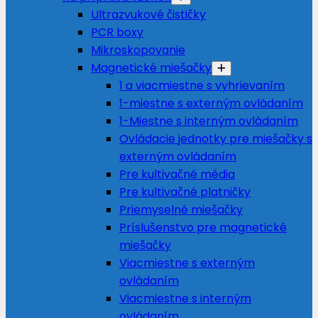
Ultrazvukové čističky
PCR boxy
Mikroskopovanie
Magnetické miešačky
1 a viacmiestne s vyhrievaním
1-miestne s externým ovládaním
1-Miestne s interným ovládaním
Ovládacie jednotky pre miešačky s
externým ovládaním
Pre kultivačné média
Pre kultivačné platničky
Priemyselné miešačky
Príslušenstvo pre magnetické
miešačky
Viacmiestne s externým
ovládaním
Viacmiestne s interným
ovládaním