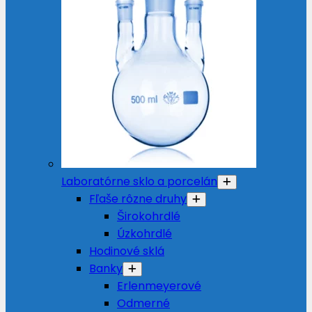
Laboratórne sklo a porcelán
Fľaše rôzne druhy
Širokohrdlé
Úzkohrdlé
Hodinové sklá
Banky
Erlenmeyerové
Odmerné