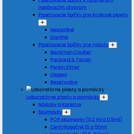
nasávacím otvorom
Pipetovacie špičky pre krokové pipety
Nesterilné
Sterilné
Pipetovacie špičky pre roboty
Beckman Coulter
Packard & Tecan
Perkin Elmer
Qiagen
Rezervoáre
Laboratórne plasty a pomôcky
Nádoby a Kanistre
Skúmavky
PCR skúmavky (0,2 ml a 0,5ml)
Centrifugačné 15 a 50ml