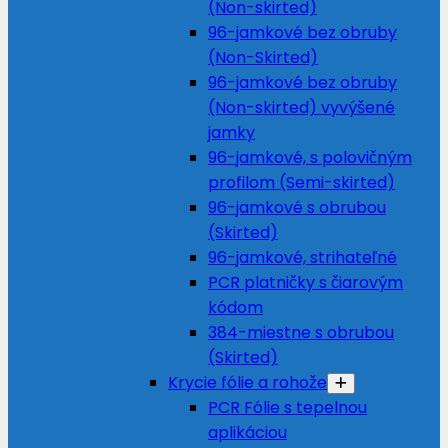
(Non-skirted)
96-jamkové bez obruby
(Non-Skirted)
96-jamkové bez obruby
(Non-skirted) vyvýšené
jamky
96-jamkové, s polovičným
profilom (Semi-skirted)
96-jamkové s obrubou
(Skirted)
96-jamkové, strihateľné
PCR platničky s čiarovým
kódom
384-miestne s obrubou
(Skirted)
Krycie fólie a rohože
PCR Fólie s tepelnou
aplikáciou