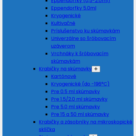
Eppendorfky (0,5-2.0ml)
Eppendorfky 5.0ml
Kryogenické
Kultivačné
Príslušenstvo ku skúmavkám
Univerzálne so šróbovacím
uzáverom
Vrchnáky k šróbovacím
skúmavkám
Krabičky na skúmavky
Kartónové
Kryogenické (do -196°C)
Pre 0.5 ml skúmavky
Pre 1.5/2.0 ml skúmavky
Pre 5.0 ml skúmavky
Pre 15 a 50 ml skúmavky
Krabičky a zásobníky na mikroskopické
sklíčka