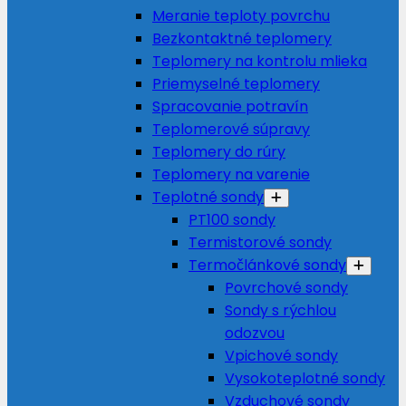
Meranie teploty povrchu
Bezkontaktné teplomery
Teplomery na kontrolu mlieka
Priemyselné teplomery
Spracovanie potravín
Teplomerové súpravy
Teplomery do rúry
Teplomery na varenie
Teplotné sondy
PT100 sondy
Termistorové sondy
Termočlánkové sondy
Povrchové sondy
Sondy s rýchlou
odozvou
Vpichové sondy
Vysokoteplotné sondy
Vzduchové sondy