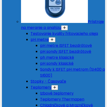
Prístroje
na meranie a analýzu
Testovanie kvality fritovacieho oleja
pH metre
pH metre ISFET bezdrôtové
pH sondy ISFET bezdrôtové
ph metre klasické
pH sondy klasické
Sondy k ISFET pH metrom (SI400 a
SI600)
Stopky - Časovače
Teplomery
Izbové teplomery
Teplomery Thermapen
Chladničkové a Mrazničkové