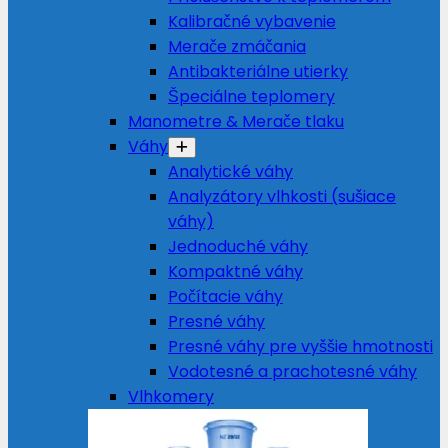
Kalibračné vybavenie
Merače zmáčania
Antibakteriálne utierky
Špeciálne teplomery
Manometre & Merače tlaku
Váhy
Analytické váhy
Analyzátory vlhkosti (sušiace
váhy)
Jednoduché váhy
Kompaktné váhy
Počítacie váhy
Presné váhy
Presné váhy pre vyššie hmotnosti
Vodotesné a prachotesné váhy
Vlhkomery