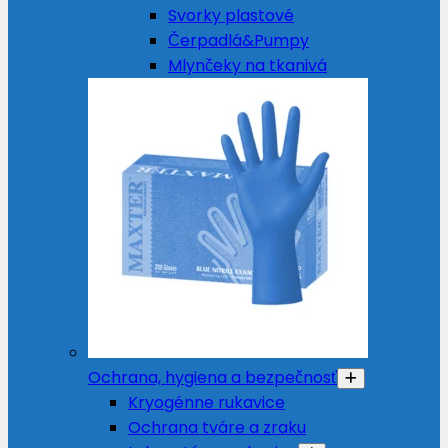
Svorky plastové
Čerpadlá&Pumpy
Mlynčeky na tkanivá
Ochrana, hygiena a bezpečnosť
Kryogénne rukavice
Ochrana tváre a zraku