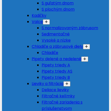
S guľatým dnom
S plochým dnom
Kadičky
Valce
S normalizovaným zábrusom
Sedimentačné
Vysoké a nízke
Chladiče a zábrusové diely
Chladiče
Pipety delené a nedelené
Pipety triedy A
Pipety triedy AS
Pipety triedy B
Lieviky a filtrácia
Deliace lieviky
Filtračné kelímky
Filtračné zariadenia s
príslušenstvom