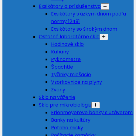
Exsikátory a príslušenstvo
Exsikátory s úzkym dnom podľa
normy 12491
Exsikátory so širokým dnom
Ostatné laboratórne sklo
Hodinové sklo
Kahany
Pyknometre
Špachtle
Tyčinky miešacie
Vzorkovnice na plyny
Zvony
Sklo na váženie
Sklo pre mikrobiológiu
Erlenmeyerove banky s uzáverom
Banky na kultúry
Petriho misky
Počítacie komôrky