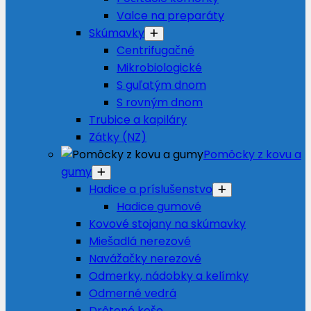
Valce na preparáty
Skúmavky
Centrifugačné
Mikrobiologické
S guľatým dnom
S rovným dnom
Trubice a kapiláry
Zátky (NZ)
Pomôcky z kovu a
gumy
Hadice a príslušenstvo
Hadice gumové
Kovové stojany na skúmavky
Miešadlá nerezové
Navážačky nerezové
Odmerky, nádobky a kelímky
Odmerné vedrá
Drôtené koše