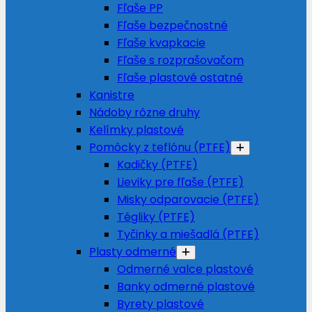
Fľaše PP
Fľaše bezpečnostné
Fľaše kvapkacie
Fľaše s rozprašovačom
Fľaše plastové ostatné
Kanistre
Nádoby rôzne druhy
Kelímky plastové
Pomôcky z teflónu (PTFE)
Kadičky (PTFE)
Lieviky pre fľaše (PTFE)
Misky odparovacie (PTFE)
Tégliky (PTFE)
Tyčinky a miešadlá (PTFE)
Plasty odmerné
Odmerné valce plastové
Banky odmerné plastové
Byrety plastové