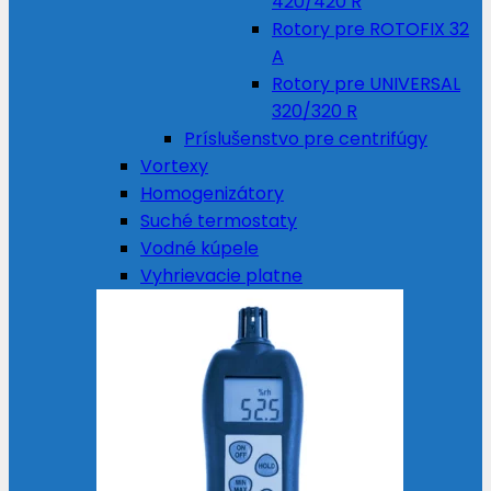
420/420 R
Rotory pre ROTOFIX 32
A
Rotory pre UNIVERSAL
320/320 R
Príslušenstvo pre centrifúgy
Vortexy
Homogenizátory
Suché termostaty
Vodné kúpele
Vyhrievacie platne