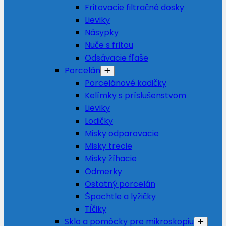
Fritovacie filtračné dosky
Lieviky
Násypky
Nuče s fritou
Odsávacie fľaše
Porcelán
Porcelánové kadičky
Kelímky s príslušenstvom
Lieviky
Lodičky
Misky odparovacie
Misky trecie
Misky žíhacie
Odmerky
Ostatný porcelán
Špachtle a lyžičky
Tĺčiky
Sklo a pomôcky pre mikroskopiu