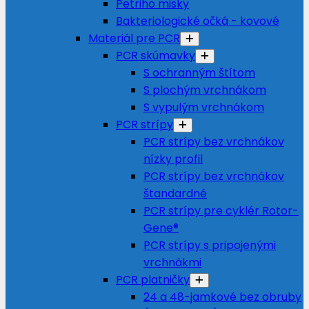
Petriho misky
Bakteriologické očká - kovové
Materiál pre PCR
PCR skúmavky
S ochranným štítom
S plochým vrchnákom
S vypulým vrchnákom
PCR strípy
PCR strípy bez vrchnákov
nízky profil
PCR strípy bez vrchnákov
štandardné
PCR strípy pre cyklér Rotor-
Gene®
PCR strípy s pripojenými
vrchnákmi
PCR platničky
24 a 48-jamkové bez obruby