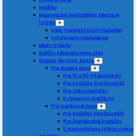
Hadičky
Magnetické miešadielka, Miešacie
tyčinky
Sady magnetických miešadiel
Vyťahovače miešadielok
Misky a tácky
Sušičky laboratórneho skla
Stojany do mraz. boxov
Pre stojace boxy
Pre 15 a 50 ml skúmavky
Pre krabičky StarStore100
Pre mikroplatničky
S výsuvným šuplíkom
Pre truhlicové boxy
Pre krabičky StarStore100
Pre štandardné krabičky
S nastaviteľnou výškou police