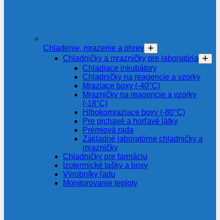
Chladenie, mrazenie a ohrev
Chladničky a mrazničky pre laboratória
Chladiace inkubátory
Chladničky na reagencie a vzorky
Mraziace boxy (-40°C)
Mrazničky na reagencie a vzorky
(-18°C)
Hlbokomraziace boxy (-80°C)
Pre prchavé a horľavé látky
Prémiová rada
Základné laboratórne chladničky a
mrazničky
Chladničky pre farmáciu
Izotermické tašky a boxy
Výrobníky ľadu
Monitorovanie teploty