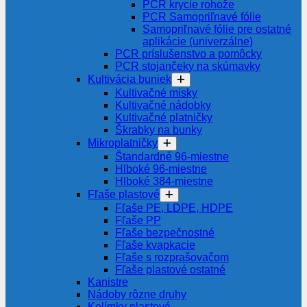
PCR krycie rohože
PCR Samopriľnavé fólie
Samopriľnavé fólie pre ostatné
aplikácie (univerzálne)
PCR príslušenstvo a pomôcky
PCR stojančeky na skúmavky
Kultivácia buniek
Kultivačné misky
Kultivačné nádobky
Kultivačné platničky
Škrabky na bunky
Mikroplatničky
Štandardné 96-miestne
Hlboké 96-miestne
Hlboké 384-miestne
Fľaše plastové
Fľaše PE, LDPE, HDPE
Fľaše PP
Fľaše bezpečnostné
Fľaše kvapkacie
Fľaše s rozprašovačom
Fľaše plastové ostatné
Kanistre
Nádoby rôzne druhy
Kelímky plastové