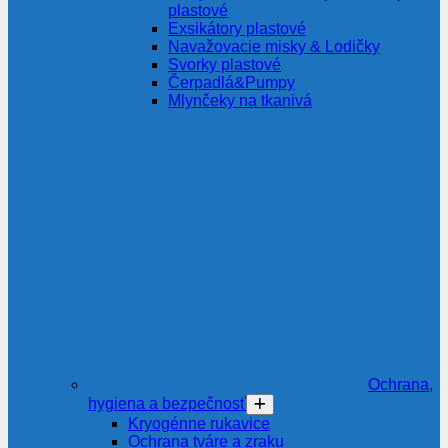
plastové
Exsikátory plastové
Navažovacie misky & Lodičky
Svorky plastové
Čerpadlá&Pumpy
Mlynčeky na tkanivá
Ochrana,
hygiena a bezpečnosť
Kryogénne rukavice
Ochrana tváre a zraku