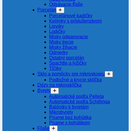
Odsávacie fľaše
Porcelán
Porcelánové kadičky
Kelímky s príslušenstvom
Lieviky
Lodičky
Misky odparovacie
Misky trecie
Misky žíhacie
Odmerky
Ostatný porcelán
Špachtle a lyžičky
Tĺčiky
Sklo a pomôcky pre mikroskopiu
Podložné a krycie sklíčka
Dózy na mikrosklíčka
Byrety
Automatické podľa Pelleta
Automatické podľa Schillinga
Balóniky k byretám
Mikrobyrety
Priame bez kohútika
Priame s kohútikom
Fľaše