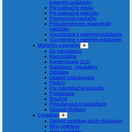
externým ovládaním
Pre kultivačné média
Pre kultivačné platničky
Priemyselné miešačky
Príslušenstvo pre magnetické
miešačky
Viacmiestne s externým ovládaním
Viacmiestne s interným ovládaním
Miešačky a trepačky
Do inkubátorov
Horizontálne
Kombinované (2v1)
Nádstavce - Inkubátory
Orbitálne
Ostatné príslušenstvo
Plošiny
Pre mikrotitračné platničky
Preklápacie
Rotačné
Príslušenstvo k miešačkám
Valcové (Rollery)
Centrifúgy
Stolové centrifúgy bez/s chladením
Mini centrifúgy
Malé centrifúgy