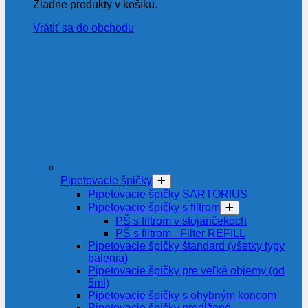
Žiadne produkty v košíku.
Vrátiť sa do obchodu
Pipetovacie špičky
Pipetovacie špičky SARTORIUS
Pipetovacie špičky s filtrom
PŠ s filtrom v stojančekoch
PŠ s filtrom - Filter REFILL
Pipetovacie špičky štandard (všetky typy
balenia)
Pipetovacie špičky pre veľké objemy (od
5ml)
Pipetovacie špičky s ohybným koncom
Pipetovacie špičky predĺžené