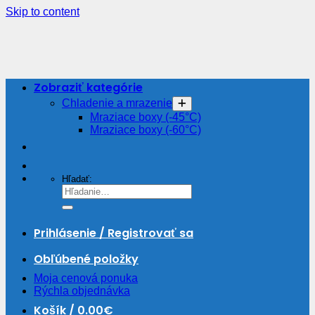
Skip to content
Zobraziť kategórie
Chladenie a mrazenie
Mraziace boxy (-45°C)
Mraziace boxy (-60°C)
Hľadať:
Prihlásenie / Registrovať sa
Obľúbené položky
Moja cenová ponuka
Rýchla objednávka
Košík /
0.00
€