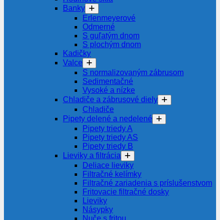
Banky
Erlenmeyerové
Odmerné
S guľatým dnom
S plochým dnom
Kadičky
Valce
S normalizovaným zábrusom
Sedimentačné
Vysoké a nízke
Chladiče a zábrusové diely
Chladiče
Pipety delené a nedelené
Pipety triedy A
Pipety triedy AS
Pipety triedy B
Lieviky a filtrácia
Deliace lieviky
Filtračné kelímky
Filtračné zariadenia s príslušenstvom
Fritovacie filtračné dosky
Lieviky
Násypky
Nuče s fritou