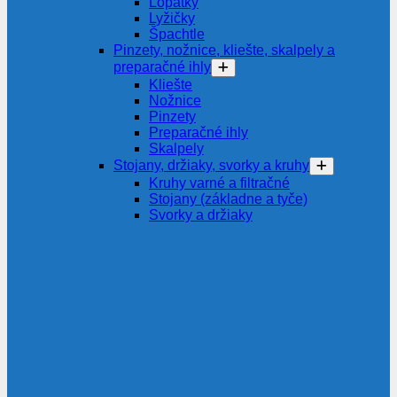
Lopatky
Lyžičky
Špachtle
Pinzety, nožnice, kliešte, skalpely a
preparačné ihly
Kliešte
Nožnice
Pinzety
Preparačné ihly
Skalpely
Stojany, držiaky, svorky a kruhy
Kruhy varné a filtračné
Stojany (základne a tyče)
Svorky a držiaky