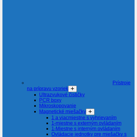
Prístroje
na prípravu vzoriek
Ultrazvukové čističky
PCR boxy
Mikroskopovanie
Magnetické miešačky
1 a viacmiestne s vyhrievaním
1-miestne s externým ovládaním
1-Miestne s interným ovládaním
Ovládacie jednotky pre miešačky s