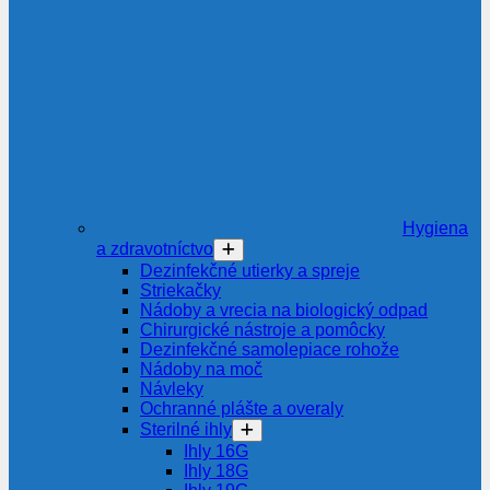
Hygiena
a zdravotníctvo
Dezinfekčné utierky a spreje
Striekačky
Nádoby a vrecia na biologický odpad
Chirurgické nástroje a pomôcky
Dezinfekčné samolepiace rohože
Nádoby na moč
Návleky
Ochranné plášte a overaly
Sterilné ihly
Ihly 16G
Ihly 18G