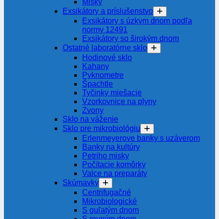
Misky
Exsikátory a príslušenstvo
Exsikátory s úzkym dnom podľa
normy 12491
Exsikátory so širokým dnom
Ostatné laboratórne sklo
Hodinové sklo
Kahany
Pyknometre
Špachtle
Tyčinky miešacie
Vzorkovnice na plyny
Zvony
Sklo na váženie
Sklo pre mikrobiológiu
Erlenmeyerove banky s uzáverom
Banky na kultúry
Petriho misky
Počítacie komôrky
Valce na preparáty
Skúmavky
Centrifugačné
Mikrobiologické
S guľatým dnom
S rovným dnom