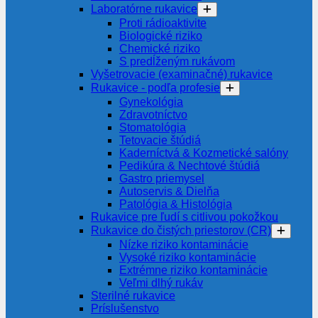
Laboratórne rukavice
Proti rádioaktivite
Biologické riziko
Chemické riziko
S predĺženým rukávom
Vyšetrovacie (examinačné) rukavice
Rukavice - podľa profesie
Gynekológia
Zdravotníctvo
Stomatológia
Tetovacie štúdiá
Kaderníctvá & Kozmetické salóny
Pedikúra & Nechtové štúdiá
Gastro priemysel
Autoservis & Dielňa
Patológia & Histológia
Rukavice pre ľudí s citlivou pokožkou
Rukavice do čistých priestorov (CR)
Nízke riziko kontaminácie
Vysoké riziko kontaminácie
Extrémne riziko kontaminácie
Veľmi dlhý rukáv
Sterilné rukavice
Príslušenstvo