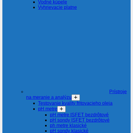
Vodné kúpele
Vyhrievacie platne
Prístroje
na meranie a analýzu
Testovanie kvality fritovacieho oleja
pH metre
pH metre ISFET bezdrôtové
pH sondy ISFET bezdrôtové
ph metre klasické
pH sondy klasické