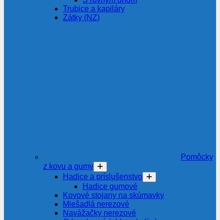
Trubice a kapiláry
Zátky (NZ)
Pomôcky
z kovu a gumy
Hadice a príslušenstvo
Hadice gumové
Kovové stojany na skúmavky
Miešadlá nerezové
Navážačky nerezové