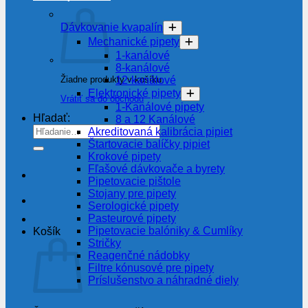
Dávkovanie kvapalín
Mechanické pipety
1-kanálové
8-kanálové
Žiadne produkty v košíku.
12-kanálové
Elektronické pipety
Vrátiť sa do obchodu
1-Kanálové pipety
Hľadať:
8 a 12 Kanálové
Akreditovaná kalibrácia pipiet
Štartovacie balíčky pipiet
Krokové pipety
Fľašové dávkovače a byrety
Pipetovacie pištole
Stojany pre pipety
Serologické pipety
Pasteurové pipety
Pipetovacie balóniky & Cumlíky
Košík
Stričky
Reagenčné nádobky
Filtre kónusové pre pipety
Príslušenstvo a náhradné diely