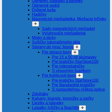
Odmerky, nádobky a kelímky
Odmerné vedrá
Drôtené koše
Hadičky
Magnetické miešadielka, Miešacie tyčinky
Sady magnetických miešadiel
Vyťahovače miešadielok
Misky a tácky
Sušičky laboratórneho skla
Stojany do mraz. boxov
Pre stojace boxy
Pre 15 a 50 ml skúmavky
Pre krabičky StarStore100
Pre mikroplatničky
S výsuvným šuplíkom
Pre truhlicové boxy
Pre krabičky StarStore100
Pre štandardné krabičky
S nastaviteľnou výškou police
Zdviháky
Kahany, triangle, trojnožky a sieťky
Lieviky a násypky
Lopatky, lyžičky a špachtle