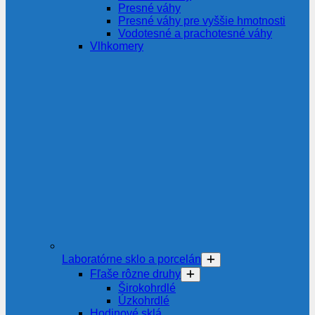
Presné váhy
Presné váhy pre vyššie hmotnosti
Vodotesné a prachotesné váhy
Vlhkomery
Laboratórne sklo a porcelán
Fľaše rôzne druhy
Širokohrdlé
Úzkohrdlé
Hodinové sklá