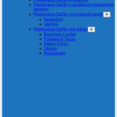
Pipetovacie špičky s rozšíreným nasávacím
otvorom
Pipetovacie špičky pre krokové pipety
Nesterilné
Sterilné
Pipetovacie špičky pre roboty
Beckman Coulter
Packard & Tecan
Perkin Elmer
Qiagen
Rezervoáre