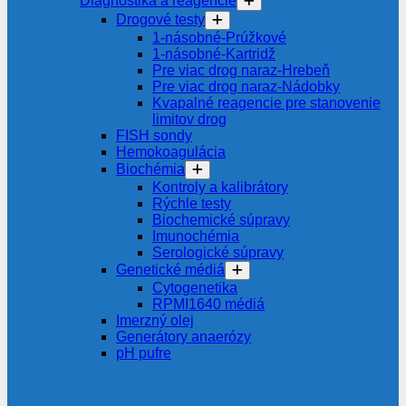
Diagnostiká a reagencie
Drogové testy
1-násobné-Prúžkové
1-násobné-Kartridž
Pre viac drog naraz-Hrebeň
Pre viac drog naraz-Nádobky
Kvapalné reagencie pre stanovenie
limitov drog
FISH sondy
Hemokoagulácia
Biochémia
Kontroly a kalibrátory
Rýchle testy
Biochemické súpravy
Imunochémia
Serologické súpravy
Genetické médiá
Cytogenetika
RPMI1640 médiá
Imerzný olej
Generátory anaerózy
pH pufre