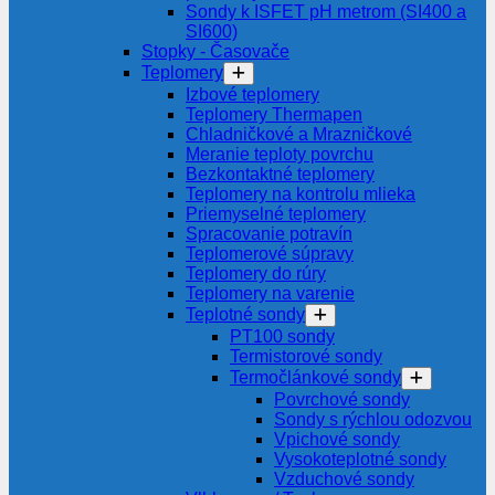
Sondy k ISFET pH metrom (SI400 a
SI600)
Stopky - Časovače
Teplomery
Izbové teplomery
Teplomery Thermapen
Chladničkové a Mrazničkové
Meranie teploty povrchu
Bezkontaktné teplomery
Teplomery na kontrolu mlieka
Priemyselné teplomery
Spracovanie potravín
Teplomerové súpravy
Teplomery do rúry
Teplomery na varenie
Teplotné sondy
PT100 sondy
Termistorové sondy
Termočlánkové sondy
Povrchové sondy
Sondy s rýchlou odozvou
Vpichové sondy
Vysokoteplotné sondy
Vzduchové sondy