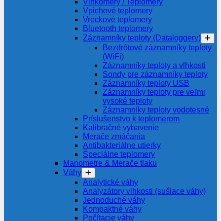
Vlhkomery / Teplomery
Vpichové teplomery
Vreckové teplomery
Bluetooth teplomery
Záznamníky teploty (Dataloggery)
Bezdrôtové záznamníky teploty
(WiFi)
Záznamníky teploty a vlhkosti
Sondy pre záznamníky teploty
Záznamníky teploty USB
Záznamníky teploty pre veľmi
vysoké teploty
Záznamníky teploty vodotesné
Príslušenstvo k teplomerom
Kalibračné vybavenie
Merače zmáčania
Antibakteriálne utierky
Špeciálne teplomery
Manometre & Merače tlaku
Váhy
Analytické váhy
Analyzátory vlhkosti (sušiace váhy)
Jednoduché váhy
Kompaktné váhy
Počítacie váhy