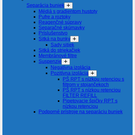
Separácia buniek
Médiá s gradientom hustoty
Pufre a roztoky
Reagenčné súpravy
Separačné skúmavky
Príslušenstvo
Sitká na bunky
Sady sitiek
Sitká do striekačiek
Membránové filtre
Suspenzie
Negatívna izolácia
Pozitívna izolácia
PŠ RPT s nízkou retenciou s
filtrom v stojančekoch
PŠ RPT s nízkou retenciou
FILTER REFILL
Pipetovacie špičky RPT s
nízkou retenciou
Podporné prístroje na separáciu buniek