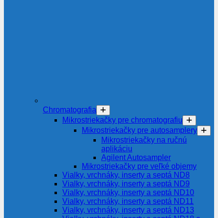
Chromatografia
Mikrostriekačky pre chromatografiu
Mikrostriekačky pre autosamplery
Mikrostriekačky na ručnú
aplikáciu
Agilent Autosampler
Mikrostriekačky pre veľké objemy
Vialky, vrchnáky, inserty a septá ND8
Vialky, vrchnáky, inserty a septá ND9
Vialky, vrchnáky, inserty a septá ND10
Vialky, vrchnáky, inserty a septá ND11
Vialky, vrchnáky, inserty a septá ND13