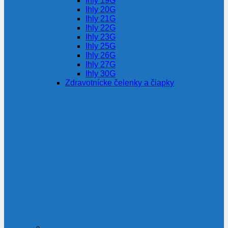
Ihly 19G
Ihly 20G
Ihly 21G
Ihly 22G
Ihly 23G
Ihly 25G
Ihly 26G
Ihly 27G
Ihly 30G
Zdravotnícke čelenky a čiapky