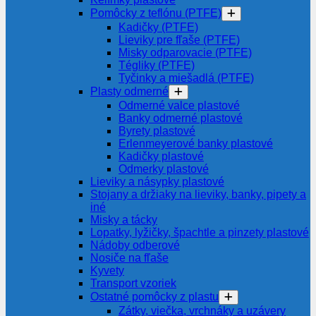
Pomôcky z teflónu (PTFE)
Kadičky (PTFE)
Lieviky pre fľaše (PTFE)
Misky odparovacie (PTFE)
Tégliky (PTFE)
Tyčinky a miešadlá (PTFE)
Plasty odmerné
Odmerné valce plastové
Banky odmerné plastové
Byrety plastové
Erlenmeyerové banky plastové
Kadičky plastové
Odmerky plastové
Lieviky a násypky plastové
Stojany a držiaky na lieviky, banky, pipety a
iné
Misky a tácky
Lopatky, lyžičky, špachtle a pinzety plastové
Nádoby odberové
Nosiče na fľaše
Kyvety
Transport vzoriek
Ostatné pomôcky z plastu
Zátky, viečka, vrchnáky a uzávery