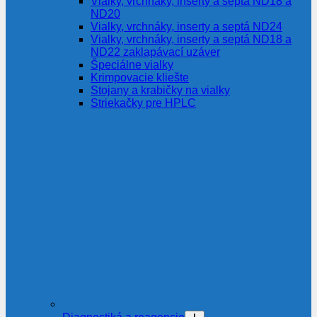
Vialky, vrchnáky, inserty a septá ND18 a
ND20
Vialky, vrchnáky, inserty a septá ND24
Vialky, vrchnáky, inserty a septá ND18 a
ND22 zaklapávací uzáver
Špeciálne vialky
Krimpovacie kliešte
Stojany a krabičky na vialky
Striekačky pre HPLC