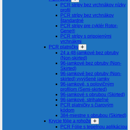
PCR strípy bez vrchnákov nízky
profil
PCR strípy bez vrchnákov
štandardné
PCR strípy pre cyklér Rotor-
Gene®
PCR strípy s pripojenými
vrchnákmi
PCR platničky
24 a 48-jamkové bez obruby
(Non-skirted)
96-jamkové bez obruby (Non-
Skirted)
96-jamkové bez obruby (Non-
skirted) vyvýšené jamky
96-jamkové, s polovičným
profilom (Semi-skirted)
96-jamkové s obrubou (Skirted)
96-jamkové, strihateľné
PCR platničky s čiarovým
kódom
384-miestne s obrubou (Skirted)
Krycie fólie a rohože
PCR Fólie s tepelnou aplikáciou