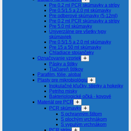
Pre 0.2 ml PCR skúmavky a strípy
Pre 0.5/1.5 a 2.0 ml skúmavky
Pre odberové skúmavky (5-12ml)
Pre 0,2 ml PCR skúmavky a strípy
Pre 5.0 ml skúmavky
Univerzálne pre všetky typy
skúmaviek
Pre 0,5/1,5 a 2,0 ml skúmavky
Pre 15 a 50 ml skúmavky
Chladiace stojančeky
Označovanie vzoriek
Pásky a štítky
Tlačiareň štítkov
Parafilm, fólie, alobal
Plasty pre mikrobiológiu
Inokulačné kľučky, stierky a hokejky
Petriho misky
Bakteriologické očká - kovové
Materiál pre PCR
PCR skúmavky
S ochranným štítom
S plochým vrchnákom
S vypulým vrchnákom
PCR strípy