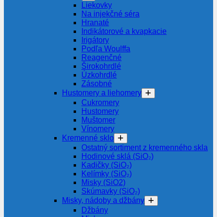
Liekovky
Na injekčné séra
Hranaté
Indikátorové a kvapkacie
Irigátory
Podľa Woulffa
Reagenčné
Širokohrdlé
Úzkohrdlé
Zásobné
Hustomery a liehomery
Cukromery
Hustomery
Muštomer
Vínomery
Kremenné sklo
Ostatný sortiment z kremenného skla
Hodinové sklá (SiO₂)
Kadičky (SiO₂)
Kelímky (SiO₂)
Misky (SiO2)
Skúmavky (SiO₂)
Misky, nádoby a džbány
Džbány