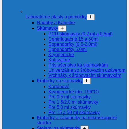
Laboratórne plasty a pomôcky
Nádoby a Kanistre
Skúmavky
PCR skúmavky (0,2 ml a 0,5ml)
Centrifugačné 15 a 50ml
Eppendorfky (0,5-2.0ml)
Eppendorfky 5.0ml
Kryogenické
Kultivačné
Príslušenstvo ku skúmavkám
Univerzálne so šróbovacím uzáverom
Vrchnáky k šróbovacím skúmavkám
Krabičky na skúmavky
Kartónové
Kryogenické (do -196°C)
Pre 0.5 ml skúmavky
Pre 1.5/2.0 ml skúmavky
Pre 5.0 ml skúmavky
Pre 15 a 50 ml skúmavky
Krabičky a zásobníky na mikroskopické
sklíčka
Stojany na skúmavky