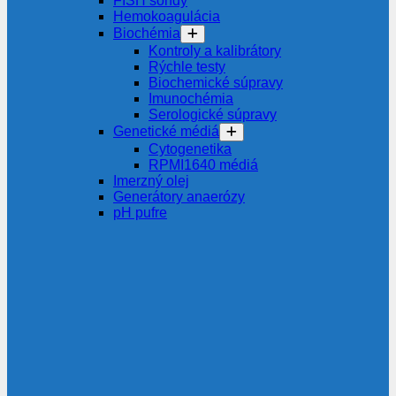
FISH sondy
Hemokoagulácia
Biochémia
Kontroly a kalibrátory
Rýchle testy
Biochemické súpravy
Imunochémia
Serologické súpravy
Genetické médiá
Cytogenetika
RPMI1640 médiá
Imerzný olej
Generátory anaerózy
pH pufre