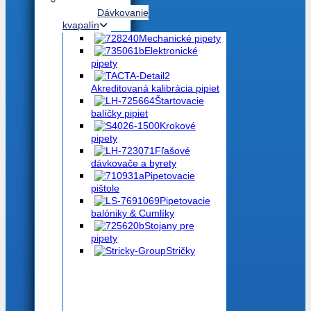
Dávkovanie
kvapalín
Mechanické pipety
Elektronické
pipety
Akreditovaná kalibrácia pipiet
Štartovacie
balíčky pipiet
Krokové
pipety
Fľašové
dávkovače a byrety
Pipetovacie
pištole
Pipetovacie
balóniky & Cumlíky
Stojany pre
pipety
Stričky