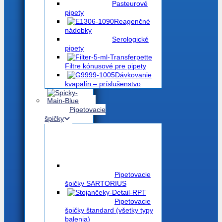
Pasteurové
pipety
Reagenčné
nádobky
Serologické
pipety
Filtre kónusové pre pipety
Dávkovanie
kvapalín – príslušenstvo
Pipetovacie
špičky
Pipetovacie
špičky SARTORIUS
Pipetovacie
špičky štandard (všetky typy
balenia)