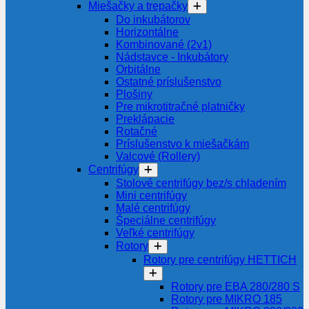
Miešačky a trepačky
Do inkubátorov
Horizontálne
Kombinované (2v1)
Nádstavce - Inkubátory
Orbitálne
Ostatné príslušenstvo
Plošiny
Pre mikrotitračné platničky
Preklápacie
Rotačné
Príslušenstvo k miešačkám
Valcové (Rollery)
Centrifúgy
Stolové centrifúgy bez/s chladením
Mini centrifúgy
Malé centrifúgy
Špeciálne centrifúgy
Veľké centrifúgy
Rotory
Rotory pre centrifúgy HETTICH
Rotory pre EBA 280/280 S
Rotory pre MIKRO 185