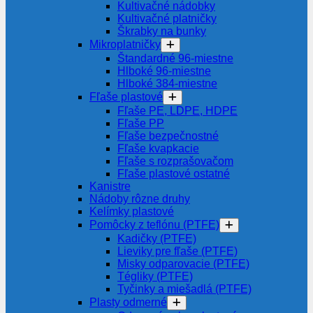
Kultivačné nádobky
Kultivačné platničky
Škrabky na bunky
Mikroplatničky
Štandardné 96-miestne
Hlboké 96-miestne
Hlboké 384-miestne
Fľaše plastové
Fľaše PE, LDPE, HDPE
Fľaše PP
Fľaše bezpečnostné
Fľaše kvapkacie
Fľaše s rozprašovačom
Fľaše plastové ostatné
Kanistre
Nádoby rôzne druhy
Kelímky plastové
Pomôcky z teflónu (PTFE)
Kadičky (PTFE)
Lieviky pre fľaše (PTFE)
Misky odparovacie (PTFE)
Tégliky (PTFE)
Tyčinky a miešadlá (PTFE)
Plasty odmerné