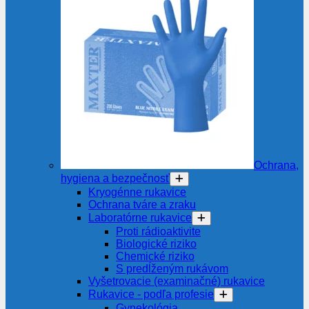
Ochrana,
hygiena a bezpečnosť
Kryogénne rukavice
Ochrana tváre a zraku
Laboratórne rukavice
Proti rádioaktivite
Biologické riziko
Chemické riziko
S predĺženým rukávom
Vyšetrovacie (examinačné) rukavice
Rukavice - podľa profesie
Gynekológia