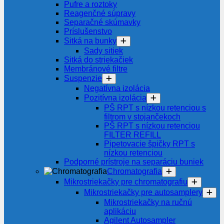
Pufre a roztoky
Reagenčné súpravy
Separačné skúmavky
Príslušenstvo
Sitká na bunky
Sady sitiek
Sitká do striekačiek
Membránové filtre
Suspenzie
Negatívna izolácia
Pozitívna izolácia
PŠ RPT s nízkou retenciou s
filtrom v stojančekoch
PŠ RPT s nízkou retenciou
FILTER REFILL
Pipetovacie špičky RPT s
nízkou retenciou
Podporné prístroje na separáciu buniek
Chromatografia
Mikrostriekačky pre chromatografiu
Mikrostriekačky pre autosamplery
Mikrostriekačky na ručnú
aplikáciu
Agilent Autosampler