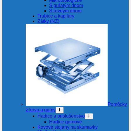
Mikrobiologické
S guľatým dnom
S rovným dnom
Trubice a kapiláry
Zátky (NZ)
Pomôcky
z kovu a gumy
Hadice a príslušenstvo
Hadice gumové
Kovové stojany na skúmavky