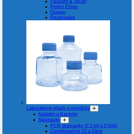
Packard & Tecan
Perkin Elmer
Qiagen
Rezervoáre
Laboratórne plasty a pomôcky
Nádoby a Kanistre
Skúmavky
PCR skúmavky (0,2 ml a 0,5ml)
Centrifugačné 15 a 50ml