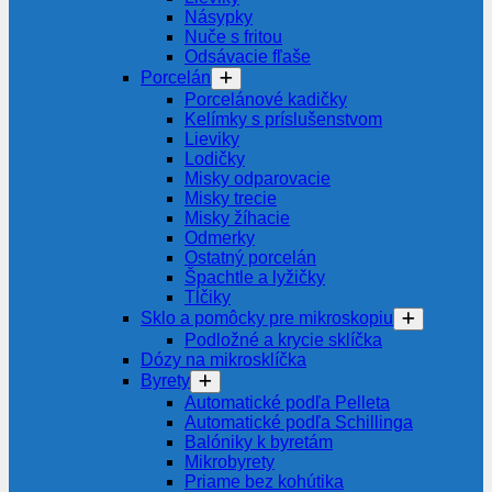
Násypky
Nuče s fritou
Odsávacie fľaše
Porcelán
Porcelánové kadičky
Kelímky s príslušenstvom
Lieviky
Lodičky
Misky odparovacie
Misky trecie
Misky žíhacie
Odmerky
Ostatný porcelán
Špachtle a lyžičky
Tĺčiky
Sklo a pomôcky pre mikroskopiu
Podložné a krycie sklíčka
Dózy na mikrosklíčka
Byrety
Automatické podľa Pelleta
Automatické podľa Schillinga
Balóniky k byretám
Mikrobyrety
Priame bez kohútika