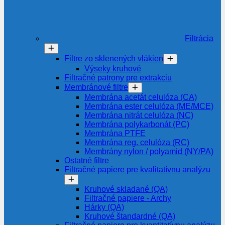
Filtrácia
Filtre zo sklenených vlákien
Výseky kruhové
Filtračné patrony pre extrakciu
Membránové filtre
Membrána acetát celulóza (CA)
Membrána ester celulóza (ME/MCE)
Membrána nitrát celulóza (NC)
Membrána polykarbonát (PC)
Membrána PTFE
Membrána reg. celulóza (RC)
Membrány nylon / polyamid (NY/PA)
Ostatné filtre
Filtračné papiere pre kvalitatívnu analýzu
Kruhové skladané (QA)
Filtračné papiere - Archy
Hárky (QA)
Kruhové štandardné (QA)