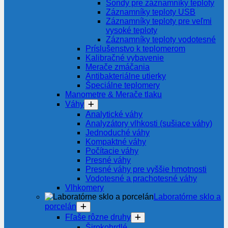
Sondy pre záznamníky teploty
Záznamníky teploty USB
Záznamníky teploty pre veľmi
vysoké teploty
Záznamníky teploty vodotesné
Príslušenstvo k teplomerom
Kalibračné vybavenie
Merače zmáčania
Antibakteriálne utierky
Špeciálne teplomery
Manometre & Merače tlaku
Váhy
Analytické váhy
Analyzátory vlhkosti (sušiace váhy)
Jednoduché váhy
Kompaktné váhy
Počítacie váhy
Presné váhy
Presné váhy pre vyššie hmotnosti
Vodotesné a prachotesné váhy
Vlhkomery
Laboratórne sklo a
porcelán
Fľaše rôzne druhy
Širokohrdlé