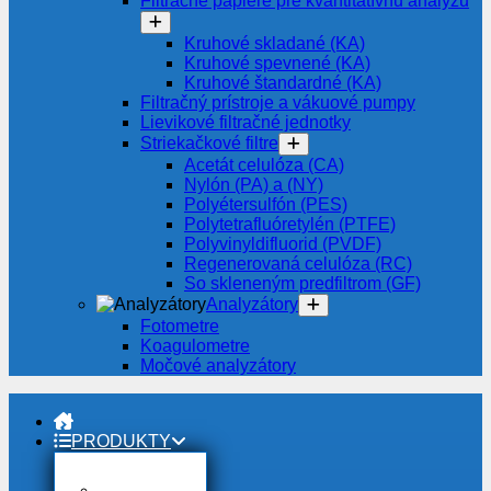
Filtračné papiere pre kvantitatívnu analýzu
Kruhové skladané (KA)
Kruhové spevnené (KA)
Kruhové štandardné (KA)
Filtračný prístroje a vákuové pumpy
Lievikové filtračné jednotky
Striekačkové filtre
Acetát celulóza (CA)
Nylón (PA) a (NY)
Polyétersulfón (PES)
Polytetrafluóretylén (PTFE)
Polyvinyldifluorid (PVDF)
Regenerovaná celulóza (RC)
So skleneným predfiltrom (GF)
Analyzátory
Fotometre
Koagulometre
Močové analyzátory
PRODUKTY