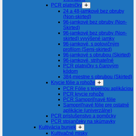
PCR platničky
24 a 48-jamkové bez obruby
(Non-skirted)
96-jamkové bez obruby (Non-
Skirted)
96-jamkové bez obruby (Non-
skirted) vyvýšené jamky
96-jamkové, s polovičným
profilom (Semi-skirted)
96-jamkové s obrubou (Skirted)
96-jamkové, strihateľné
PCR platničky s čiarovým
kódom
384-miestne s obrubou (Skirted)
Krycie fólie a rohože
PCR Fólie s tepelnou aplikáciou
PCR krycie rohože
PCR Samopriľnavé fólie
Samopriľnavé fólie pre ostatné
aplikácie (univerzálne)
PCR príslušenstvo a pomôcky
PCR stojančeky na skúmavky
Kultivácia buniek
Kultivačné misky