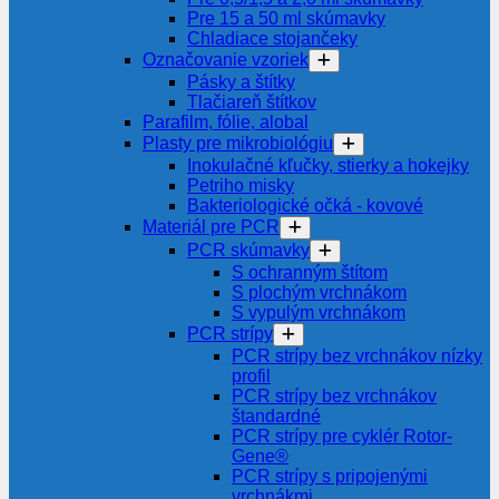
Pre 15 a 50 ml skúmavky
Chladiace stojančeky
Označovanie vzoriek
Pásky a štítky
Tlačiareň štítkov
Parafilm, fólie, alobal
Plasty pre mikrobiológiu
Inokulačné kľučky, stierky a hokejky
Petriho misky
Bakteriologické očká - kovové
Materiál pre PCR
PCR skúmavky
S ochranným štítom
S plochým vrchnákom
S vypulým vrchnákom
PCR strípy
PCR strípy bez vrchnákov nízky
profil
PCR strípy bez vrchnákov
štandardné
PCR strípy pre cyklér Rotor-
Gene®
PCR strípy s pripojenými
vrchnákmi