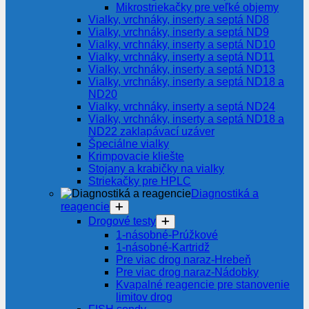
Mikrostriekačky pre veľké objemy
Vialky, vrchnáky, inserty a septá ND8
Vialky, vrchnáky, inserty a septá ND9
Vialky, vrchnáky, inserty a septá ND10
Vialky, vrchnáky, inserty a septá ND11
Vialky, vrchnáky, inserty a septá ND13
Vialky, vrchnáky, inserty a septá ND18 a
ND20
Vialky, vrchnáky, inserty a septá ND24
Vialky, vrchnáky, inserty a septá ND18 a
ND22 zaklapávací uzáver
Špeciálne vialky
Krimpovacie kliešte
Stojany a krabičky na vialky
Striekačky pre HPLC
Diagnostiká a
reagencie
Drogové testy
1-násobné-Prúžkové
1-násobné-Kartridž
Pre viac drog naraz-Hrebeň
Pre viac drog naraz-Nádobky
Kvapalné reagencie pre stanovenie
limitov drog