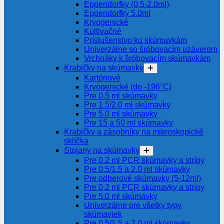
Eppendorfky (0,5-2.0ml)
Eppendorfky 5.0ml
Kryogenické
Kultivačné
Príslušenstvo ku skúmavkám
Univerzálne so šróbovacím uzáverom
Vrchnáky k šróbovacím skúmavkám
Krabičky na skúmavky
Kartónové
Kryogenické (do -196°C)
Pre 0.5 ml skúmavky
Pre 1.5/2.0 ml skúmavky
Pre 5.0 ml skúmavky
Pre 15 a 50 ml skúmavky
Krabičky a zásobníky na mikroskopické
sklíčka
Stojany na skúmavky
Pre 0.2 ml PCR skúmavky a strípy
Pre 0.5/1.5 a 2.0 ml skúmavky
Pre odberové skúmavky (5-12ml)
Pre 0,2 ml PCR skúmavky a strípy
Pre 5.0 ml skúmavky
Univerzálne pre všetky typy
skúmaviek
Pre 0,5/1,5 a 2,0 ml skúmavky