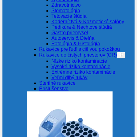
Zdravotníctvo
Stomatológia
Tetovacie štúdiá
Kaderníctvá & Kozmetické salóny
Pedikúra & Nechtové štúdiá
Gastro priemysel
Autoservis & Dielňa
Patológia & Histológia
Rukavice pre ľudí s citlivou pokožkou
Rukavice do čistých priestorov (CR)
Nízke riziko kontaminácie
Vysoké riziko kontaminácie
Extrémne riziko kontaminácie
Veľmi dlhý rukáv
Sterilné rukavice
Príslušenstvo