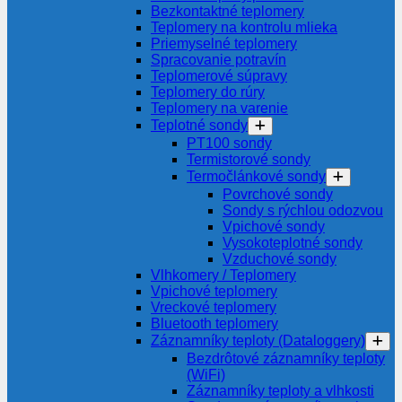
Bezkontaktné teplomery
Teplomery na kontrolu mlieka
Priemyselné teplomery
Spracovanie potravín
Teplomerové súpravy
Teplomery do rúry
Teplomery na varenie
Teplotné sondy
PT100 sondy
Termistorové sondy
Termočlánkové sondy
Povrchové sondy
Sondy s rýchlou odozvou
Vpichové sondy
Vysokoteplotné sondy
Vzduchové sondy
Vlhkomery / Teplomery
Vpichové teplomery
Vreckové teplomery
Bluetooth teplomery
Záznamníky teploty (Dataloggery)
Bezdrôtové záznamníky teploty
(WiFi)
Záznamníky teploty a vlhkosti