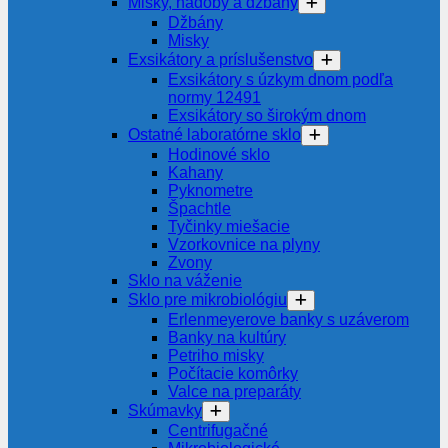
Misky, nádoby a džbány
Džbány
Misky
Exsikátory a príslušenstvo
Exsikátory s úzkym dnom podľa
normy 12491
Exsikátory so širokým dnom
Ostatné laboratórne sklo
Hodinové sklo
Kahany
Pyknometre
Špachtle
Tyčinky miešacie
Vzorkovnice na plyny
Zvony
Sklo na váženie
Sklo pre mikrobiológiu
Erlenmeyerove banky s uzáverom
Banky na kultúry
Petriho misky
Počítacie komôrky
Valce na preparáty
Skúmavky
Centrifugačné