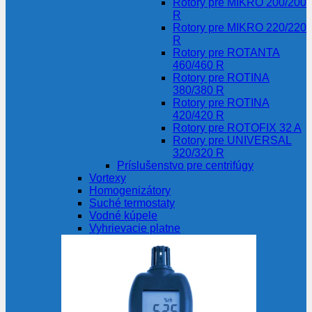
Rotory pre MIKRO 200/200
R
Rotory pre MIKRO 220/220
R
Rotory pre ROTANTA
460/460 R
Rotory pre ROTINA
380/380 R
Rotory pre ROTINA
420/420 R
Rotory pre ROTOFIX 32 A
Rotory pre UNIVERSAL
320/320 R
Príslušenstvo pre centrifúgy
Vortexy
Homogenizátory
Suché termostaty
Vodné kúpele
Vyhrievacie platne