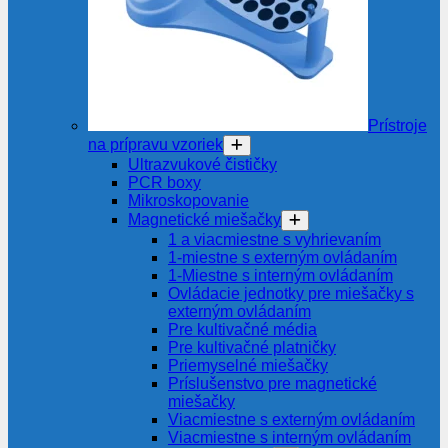
Prístroje
na prípravu vzoriek
Ultrazvukové čističky
PCR boxy
Mikroskopovanie
Magnetické miešačky
1 a viacmiestne s vyhrievaním
1-miestne s externým ovládaním
1-Miestne s interným ovládaním
Ovládacie jednotky pre miešačky s
externým ovládaním
Pre kultivačné média
Pre kultivačné platničky
Priemyselné miešačky
Príslušenstvo pre magnetické
miešačky
Viacmiestne s externým ovládaním
Viacmiestne s interným ovládaním