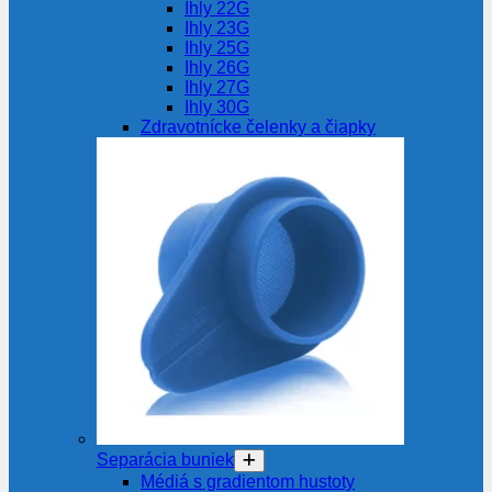
Ihly 22G
Ihly 23G
Ihly 25G
Ihly 26G
Ihly 27G
Ihly 30G
Zdravotnícke čelenky a čiapky
Separácia buniek
Médiá s gradientom hustoty