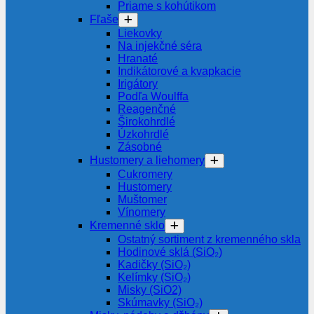
Priame s kohútikom
Fľaše
Liekovky
Na injekčné séra
Hranaté
Indikátorové a kvapkacie
Irigátory
Podľa Woulffa
Reagenčné
Širokohrdlé
Úzkohrdlé
Zásobné
Hustomery a liehomery
Cukromery
Hustomery
Muštomer
Vínomery
Kremenné sklo
Ostatný sortiment z kremenného skla
Hodinové sklá (SiO₂)
Kadičky (SiO₂)
Kelímky (SiO₂)
Misky (SiO2)
Skúmavky (SiO₂)