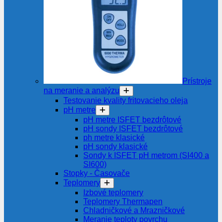
Prístroje
na meranie a analýzu
Testovanie kvality fritovacieho oleja
pH metre
pH metre ISFET bezdrôtové
pH sondy ISFET bezdrôtové
ph metre klasické
pH sondy klasické
Sondy k ISFET pH metrom (SI400 a
SI600)
Stopky - Časovače
Teplomery
Izbové teplomery
Teplomery Thermapen
Chladničkové a Mrazničkové
Meranie teploty povrchu