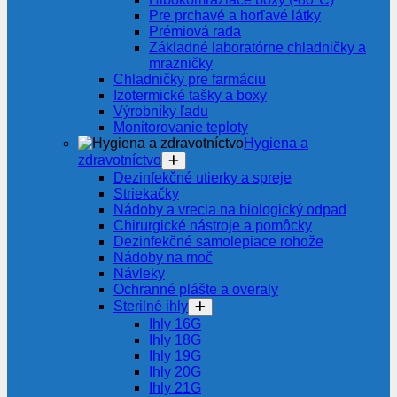
Pre prchavé a horľavé látky
Prémiová rada
Základné laboratórne chladničky a
mrazničky
Chladničky pre farmáciu
Izotermické tašky a boxy
Výrobníky ľadu
Monitorovanie teploty
Hygiena a
zdravotníctvo
Dezinfekčné utierky a spreje
Striekačky
Nádoby a vrecia na biologický odpad
Chirurgické nástroje a pomôcky
Dezinfekčné samolepiace rohože
Nádoby na moč
Návleky
Ochranné plášte a overaly
Sterilné ihly
Ihly 16G
Ihly 18G
Ihly 19G
Ihly 20G
Ihly 21G