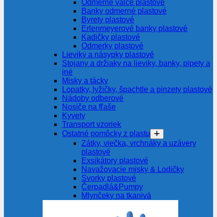
Odmerné valce plastové
Banky odmerné plastové
Byrety plastové
Erlenmeyerové banky plastové
Kadičky plastové
Odmerky plastové
Lieviky a násypky plastové
Stojany a držiaky na lieviky, banky, pipety a
iné
Misky a tácky
Lopatky, lyžičky, špachtle a pinzety plastové
Nádoby odberové
Nosiče na fľaše
Kyvety
Transport vzoriek
Ostatné pomôcky z plastu
Zátky, viečka, vrchnáky a uzávery
plastové
Exsikátory plastové
Navažovacie misky & Lodičky
Svorky plastové
Čerpadlá&Pumpy
Mlynčeky na tkanivá