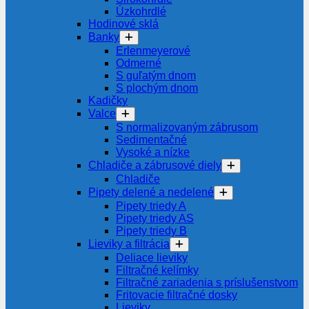
Úzkohrdlé
Hodinové sklá
Banky
Erlenmeyerové
Odmerné
S guľatým dnom
S plochým dnom
Kadičky
Valce
S normalizovaným zábrusom
Sedimentačné
Vysoké a nízke
Chladiče a zábrusové diely
Chladiče
Pipety delené a nedelené
Pipety triedy A
Pipety triedy AS
Pipety triedy B
Lieviky a filtrácia
Deliace lieviky
Filtračné kelímky
Filtračné zariadenia s príslušenstvom
Fritovacie filtračné dosky
Lieviky