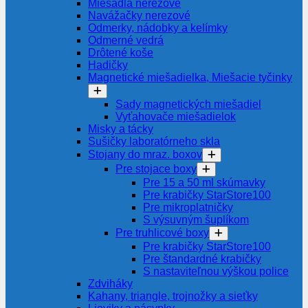
Miešadlá nerezové
Navážačky nerezové
Odmerky, nádobky a kelímky
Odmerné vedrá
Drôtené koše
Hadičky
Magnetické miešadielka, Miešacie tyčinky
Sady magnetických miešadiel
Vyťahovače miešadielok
Misky a tácky
Sušičky laboratórneho skla
Stojany do mraz. boxov
Pre stojace boxy
Pre 15 a 50 ml skúmavky
Pre krabičky StarStore100
Pre mikroplatničky
S výsuvným šuplíkom
Pre truhlicové boxy
Pre krabičky StarStore100
Pre štandardné krabičky
S nastaviteľnou výškou police
Zdviháky
Kahany, triangle, trojnožky a sieťky