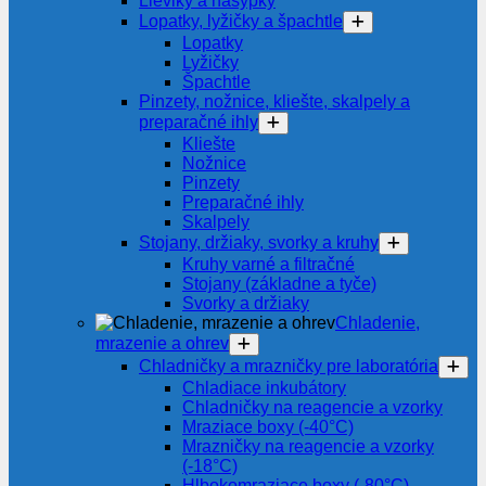
Lieviky a násypky
Lopatky, lyžičky a špachtle
Lopatky
Lyžičky
Špachtle
Pinzety, nožnice, kliešte, skalpely a
preparačné ihly
Kliešte
Nožnice
Pinzety
Preparačné ihly
Skalpely
Stojany, držiaky, svorky a kruhy
Kruhy varné a filtračné
Stojany (základne a tyče)
Svorky a držiaky
Chladenie,
mrazenie a ohrev
Chladničky a mrazničky pre laboratória
Chladiace inkubátory
Chladničky na reagencie a vzorky
Mraziace boxy (-40°C)
Mrazničky na reagencie a vzorky
(-18°C)
Hlbokomraziace boxy (-80°C)