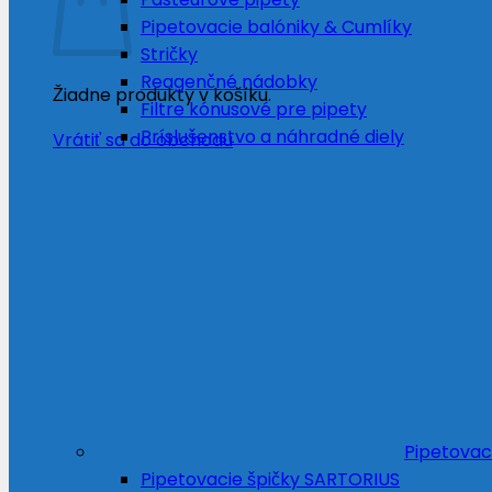
Pipetovacie balóniky & Cumlíky
Stričky
Reagenčné nádobky
Žiadne produkty v košíku.
Filtre kónusové pre pipety
Príslušenstvo a náhradné diely
Vrátiť sa do obchodu
Pipetovac
Pipetovacie špičky SARTORIUS