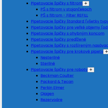
Pipetovacie špičky s filtrom
PŠ s filtrom v stojančekoch
PŠ s filtrom - Filter REFILL
Pipetovacie špičky štandard (všetky typ
Pipetovacie špičky pre veľké objemy (od
Pipetovacie špičky s ohybným koncom
Pipetovacie špičky predĺžené
Pipetovacie špičky s rozšíreným nasáv
Pipetovacie špičky pre krokové pipety
Nesterilné
Sterilné
Pipetovacie špičky pre roboty
Beckman Coulter
Packard & Tecan
Perkin Elmer
Qiagen
Rezervoáre