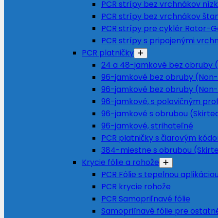
PCR strípy bez vrchnákov nízky
PCR strípy bez vrchnákov šta
PCR strípy pre cyklér Rotor-
PCR strípy s pripojenými vrch
PCR platničky
24 a 48-jamkové bez obruby (
96-jamkové bez obruby (Non-
96-jamkové bez obruby (Non-
96-jamkové, s polovičným prof
96-jamkové s obrubou (Skirte
96-jamkové, strihateľné
PCR platničky s čiarovým kód
384-miestne s obrubou (Skirt
Krycie fólie a rohože
PCR Fólie s tepelnou aplikácio
PCR krycie rohože
PCR Samopriľnavé fólie
Samopriľnavé fólie pre ostatné