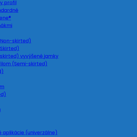
 profil
ndardné
Gene®
nákmi
Non-skirted)
Skirted)
skirted) vyvýšené jamky
ilom (Semi-skirted)
d)
om
ed)
u
 aplikácie (univerzálne)