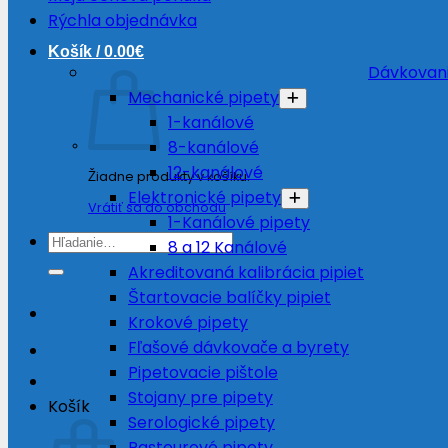
Rýchla objednávka
Košík /
0.00
€
Dávkovani
Mechanické pipety
1-kanálové
8-kanálové
12-kanálové
Žiadne produkty v košíku.
Elektronické pipety
Vrátiť sa do obchodu
1-Kanálové pipety
Hľadať:
8 a 12 Kanálové
Akreditovaná kalibrácia pipiet
Štartovacie balíčky pipiet
Krokové pipety
Fľašové dávkovače a byrety
Pipetovacie pištole
Stojany pre pipety
Košík
Serologické pipety
Pasteurové pipety