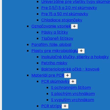
Univerzálne pre všetky typy skúma
Pre 0,5/1,5 a 2,0 ml skúmavky
Pre 15 a 50 ml skúmavky
Chladiace stojančeky
Označovanie vzoriek
Pásky a štítky
Tlačiareň štítkov
Parafilm, fólie, alobal
Plasty pre mikrobiológiu
Inokulačné kľučky, stierky a hokejky
Petriho misky
Bakteriologické očká - kovové
Materiál pre PCR
PCR skúmavky
S ochranným štítom
S plochým vrchnákom
S vypulým vrchnákom
PCR strípy