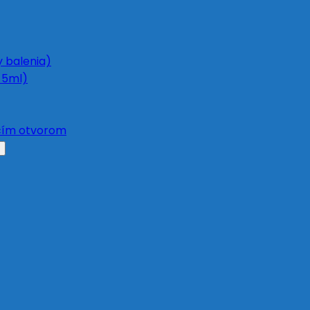
y balenia)
 5ml)
acím otvorom