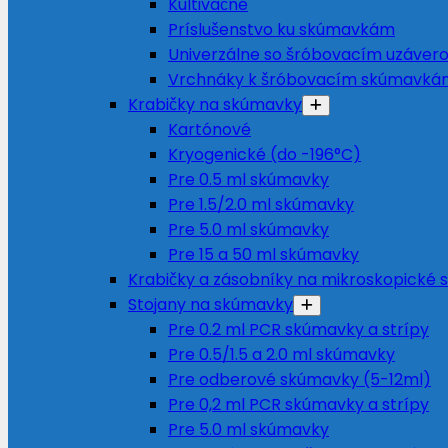
Kultivačné
Príslušenstvo ku skúmavkám
Univerzálne so šróbovacím uzáver
Vrchnáky k šróbovacím skúmavká
Krabičky na skúmavky
Kartónové
Kryogenické (do -196°C)
Pre 0.5 ml skúmavky
Pre 1.5/2.0 ml skúmavky
Pre 5.0 ml skúmavky
Pre 15 a 50 ml skúmavky
Krabičky a zásobníky na mikroskopické s
Stojany na skúmavky
Pre 0.2 ml PCR skúmavky a strípy
Pre 0.5/1.5 a 2.0 ml skúmavky
Pre odberové skúmavky (5-12ml)
Pre 0,2 ml PCR skúmavky a strípy
Pre 5.0 ml skúmavky