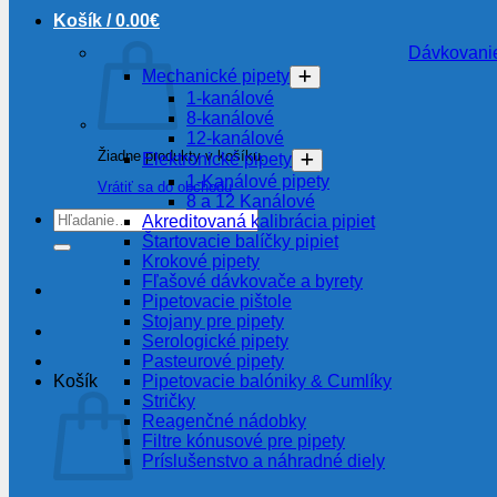
Košík /
0.00
€
Dávkovanie
Mechanické pipety
1-kanálové
8-kanálové
12-kanálové
Žiadne produkty v košíku.
Elektronické pipety
1-Kanálové pipety
Vrátiť sa do obchodu
8 a 12 Kanálové
Hľadať:
Akreditovaná kalibrácia pipiet
Štartovacie balíčky pipiet
Krokové pipety
Fľašové dávkovače a byrety
Pipetovacie pištole
Stojany pre pipety
Serologické pipety
Pasteurové pipety
Pipetovacie balóniky & Cumlíky
Košík
Stričky
Reagenčné nádobky
Filtre kónusové pre pipety
Príslušenstvo a náhradné diely