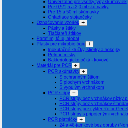
Univerzálne pre všetky typy skúmaviek
Pre 0,5/1,5 a 2,0 ml skúmavky
Pre 15 a 50 ml skúmavky
Chladiace stojančeky
Označovanie vzoriek
Pásky a štítky
Tlačiareň štítkov
Parafilm, fólie, alobal
Plasty pre mikrobiológiu
Inokulačné kľučky, stierky a hokejky
Petriho misky
Bakteriologické očká - kovové
Materiál pre PCR
PCR skúmavky
S ochranným štítom
S plochým vrchnákom
S vypulým vrchnákom
PCR strípy
PCR strípy bez vrchnákov nízky pr
PCR strípy bez vrchnákov štanda
PCR strípy pre cyklér Rotor-Gen
PCR strípy s pripojenými vrchnák
PCR platničky
24 a 48-jamkové bez obruby (Non-