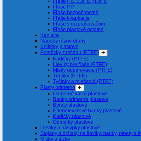
Fľaše PE, LDPE, HDPE
Fľaše PP
Fľaše bezpečnostné
Fľaše kvapkacie
Fľaše s rozprašovačom
Fľaše plastové ostatné
Kanistre
Nádoby rôzne druhy
Kelímky plastové
Pomôcky z teflónu (PTFE)
Kadičky (PTFE)
Lieviky pre fľaše (PTFE)
Misky odparovacie (PTFE)
Tégliky (PTFE)
Tyčinky a miešadlá (PTFE)
Plasty odmerné
Odmerné valce plastové
Banky odmerné plastové
Byrety plastové
Erlenmeyerové banky plastové
Kadičky plastové
Odmerky plastové
Lieviky a násypky plastové
Stojany a držiaky na lieviky, banky, pipety a i
Misky a tácky