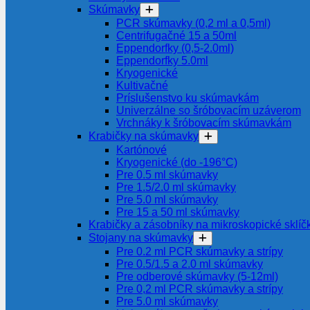
Skúmavky
PCR skúmavky (0,2 ml a 0,5ml)
Centrifugačné 15 a 50ml
Eppendorfky (0,5-2.0ml)
Eppendorfky 5.0ml
Kryogenické
Kultivačné
Príslušenstvo ku skúmavkám
Univerzálne so šróbovacím uzáverom
Vrchnáky k šróbovacím skúmavkám
Krabičky na skúmavky
Kartónové
Kryogenické (do -196°C)
Pre 0.5 ml skúmavky
Pre 1.5/2.0 ml skúmavky
Pre 5.0 ml skúmavky
Pre 15 a 50 ml skúmavky
Krabičky a zásobníky na mikroskopické sklíč
Stojany na skúmavky
Pre 0.2 ml PCR skúmavky a strípy
Pre 0.5/1.5 a 2.0 ml skúmavky
Pre odberové skúmavky (5-12ml)
Pre 0,2 ml PCR skúmavky a strípy
Pre 5.0 ml skúmavky