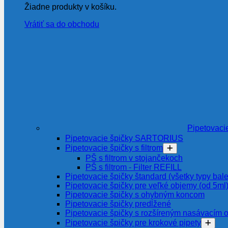
Žiadne produkty v košíku.
Vrátiť sa do obchodu
Pipetovaci
Pipetovacie špičky SARTORIUS
Pipetovacie špičky s filtrom
PŠ s filtrom v stojančekoch
PŠ s filtrom - Filter REFILL
Pipetovacie špičky štandard (všetky typy bale
Pipetovacie špičky pre veľké objemy (od 5ml
Pipetovacie špičky s ohybným koncom
Pipetovacie špičky predĺžené
Pipetovacie špičky s rozšíreným nasávacím 
Pipetovacie špičky pre krokové pipety