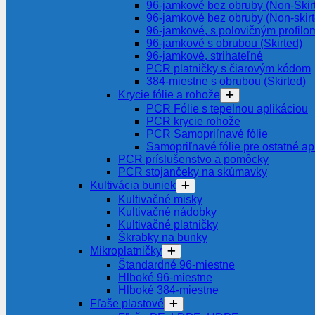
96-jamkové bez obruby (Non-Skir
96-jamkové bez obruby (Non-skir
96-jamkové, s polovičným profilom
96-jamkové s obrubou (Skirted)
96-jamkové, strihateľné
PCR platničky s čiarovým kódom
384-miestne s obrubou (Skirted)
Krycie fólie a rohože
PCR Fólie s tepelnou aplikáciou
PCR krycie rohože
PCR Samopriľnavé fólie
Samopriľnavé fólie pre ostatné ap
PCR príslušenstvo a pomôcky
PCR stojančeky na skúmavky
Kultivácia buniek
Kultivačné misky
Kultivačné nádobky
Kultivačné platničky
Škrabky na bunky
Mikroplatničky
Štandardné 96-miestne
Hlboké 96-miestne
Hlboké 384-miestne
Fľaše plastové