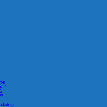
ofil
rdné
e®
mi
skirted)