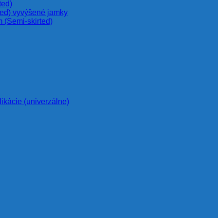
ted)
ted) vyvýšené jamky
 (Semi-skirted)
likácie (univerzálne)