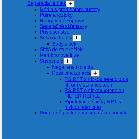
Separácia buniek
Médiá s gradientom hustoty
Pufre a roztoky
Reagenčné súpravy
Separačné skúmavky
Príslušenstvo
Sitká na bunky
Sady sitiek
Sitká do striekačiek
Membránové filtre
Suspenzie
Negatívna izolácia
Pozitívna izolácia
PŠ RPT s nízkou retenciou s
filtrom v stojančekoch
PŠ RPT s nízkou retenciou
FILTER REFILL
Pipetovacie špičky RPT s
nízkou retenciou
Podporné prístroje na separáciu buniek