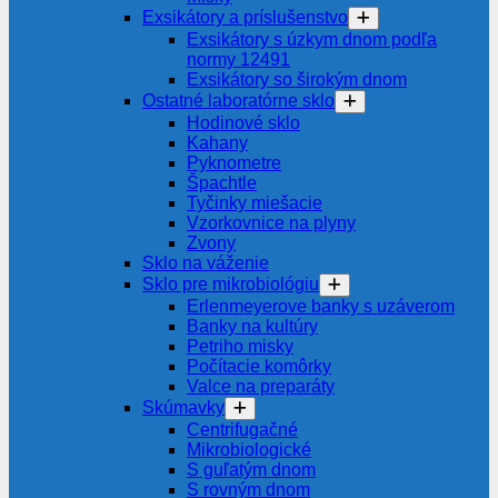
Exsikátory a príslušenstvo
Exsikátory s úzkym dnom podľa
normy 12491
Exsikátory so širokým dnom
Ostatné laboratórne sklo
Hodinové sklo
Kahany
Pyknometre
Špachtle
Tyčinky miešacie
Vzorkovnice na plyny
Zvony
Sklo na váženie
Sklo pre mikrobiológiu
Erlenmeyerove banky s uzáverom
Banky na kultúry
Petriho misky
Počítacie komôrky
Valce na preparáty
Skúmavky
Centrifugačné
Mikrobiologické
S guľatým dnom
S rovným dnom