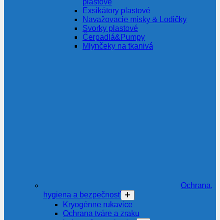
plastové
Exsikátory plastové
Navažovacie misky & Lodičky
Svorky plastové
Čerpadlá&Pumpy
Mlynčeky na tkanivá
Ochrana,
hygiena a bezpečnosť
Kryogénne rukavice
Ochrana tváre a zraku