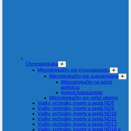
Chromatografia
Mikrostriekačky pre chromatografiu
Mikrostriekačky pre autosamplery
Mikrostriekačky na ručnú
aplikáciu
Agilent Autosampler
Mikrostriekačky pre veľké objemy
Vialky, vrchnáky, inserty a septá ND8
Vialky, vrchnáky, inserty a septá ND9
Vialky, vrchnáky, inserty a septá ND10
Vialky, vrchnáky, inserty a septá ND11
Vialky, vrchnáky, inserty a septá ND13
Vialky, vrchnáky, inserty a septá ND18 a