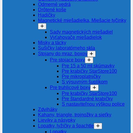
Odmerné vedrá
Drôtené koše
Hadičky
Magnetické miešadielka, Miešacie tyčinky
Sady magnetických miešadiel
Vyťahovače miešadielok
Misky a tácky
Sušičky laboratórneho skla
Stojany do mraz. boxov
Pre stojace boxy
Pre 15 a 50 ml skúmavky
Pre krabičky StarStore100
Pre mikroplatničky
S výsuvným šuplíkom
Pre truhlicové boxy
Pre krabičky StarStore100
Pre štandardné krabičky
S nastaviteľnou výškou police
Zdviháky
Kahany, triangle, trojnožky a sieťky
Lieviky a násypky
Lopatky, lyžičky a špachtle
Lopatky