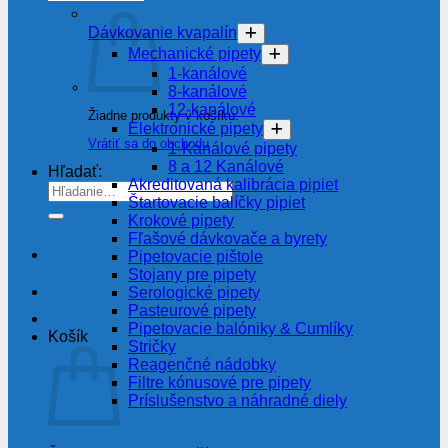
Dávkovanie kvapalín
Mechanické pipety
1-kanálové
8-kanálové
12-kanálové
Žiadne produkty v košíku.
Elektronické pipety
Vrátiť sa do obchodu
1-Kanálové pipety
8 a 12 Kanálové
Hľadať:
Akreditovaná kalibrácia pipiet
Štartovacie balíčky pipiet
Krokové pipety
Fľašové dávkovače a byrety
Pipetovacie pištole
Stojany pre pipety
Serologické pipety
Pasteurové pipety
Pipetovacie balóniky & Cumlíky
Košík
Stričky
Reagenčné nádobky
Filtre kónusové pre pipety
Príslušenstvo a náhradné diely