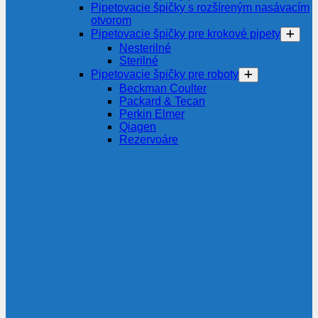
Pipetovacie špičky s rozšíreným nasávacím
otvorom
Pipetovacie špičky pre krokové pipety
Nesterilné
Sterilné
Pipetovacie špičky pre roboty
Beckman Coulter
Packard & Tecan
Perkin Elmer
Qiagen
Rezervoáre