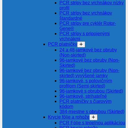
PCR strípy bez vrchnákov nízky
profil
PCR strípy bez vrchnákov
štandardné
PCR strípy pre cyklér Rotor-
Gene®
PCR strípy s pripojenými
vrchnákmi
PCR platničky
24 a 48-jamkové bez obruby
(Non-skirted)
96-jamkové bez obruby (Non-
Skirted)
96-jamkové bez obruby (Non-
skirted) vyvýšené jamky
96-jamkové, s polovičným
profilom (Semi-skirted)
96-jamkové s obrubou (Skirted)
96-jamkové, strihateľné
PCR platničky s čiarovým
kódom
384-miestne s obrubou (Skirted)
Krycie fólie a rohože
PCR Fólie s tepelnou aplikáciou
PCR krycie rohože