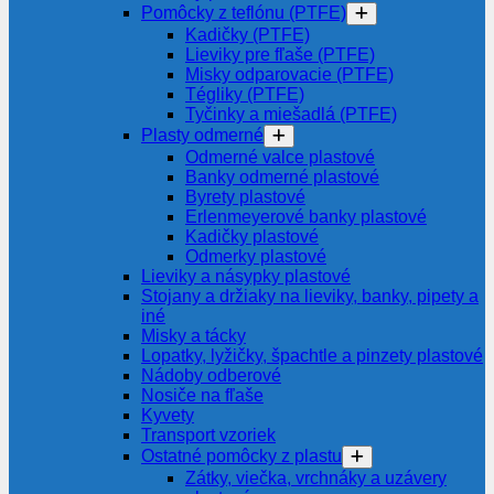
Pomôcky z teflónu (PTFE)
Kadičky (PTFE)
Lieviky pre fľaše (PTFE)
Misky odparovacie (PTFE)
Tégliky (PTFE)
Tyčinky a miešadlá (PTFE)
Plasty odmerné
Odmerné valce plastové
Banky odmerné plastové
Byrety plastové
Erlenmeyerové banky plastové
Kadičky plastové
Odmerky plastové
Lieviky a násypky plastové
Stojany a držiaky na lieviky, banky, pipety a
iné
Misky a tácky
Lopatky, lyžičky, špachtle a pinzety plastové
Nádoby odberové
Nosiče na fľaše
Kyvety
Transport vzoriek
Ostatné pomôcky z plastu
Zátky, viečka, vrchnáky a uzávery