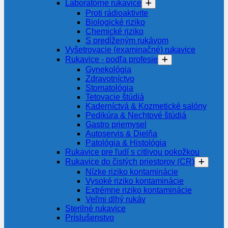
Laboratórne rukavice
Proti rádioaktivite
Biologické riziko
Chemické riziko
S predĺženým rukávom
Vyšetrovacie (examinačné) rukavice
Rukavice - podľa profesie
Gynekológia
Zdravotníctvo
Stomatológia
Tetovacie štúdiá
Kaderníctvá & Kozmetické salóny
Pedikúra & Nechtové štúdiá
Gastro priemysel
Autoservis & Dielňa
Patológia & Histológia
Rukavice pre ľudí s citlivou pokožkou
Rukavice do čistých priestorov (CR)
Nízke riziko kontaminácie
Vysoké riziko kontaminácie
Extrémne riziko kontaminácie
Veľmi dlhý rukáv
Sterilné rukavice
Príslušenstvo