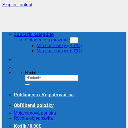
Skip to content
Zobraziť kategórie
Chladenie a mrazenie
Mraziace boxy (-45°C)
Mraziace boxy (-60°C)
Hľadať:
Prihlásenie / Registrovať sa
Obľúbené položky
Moja cenová ponuka
Rýchla objednávka
Košík /
0.00
€