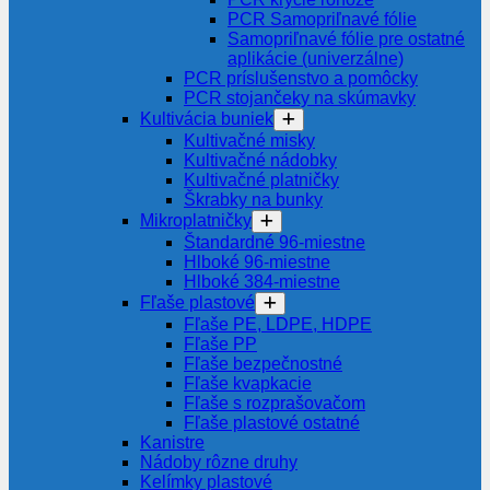
PCR Samopriľnavé fólie
Samopriľnavé fólie pre ostatné
aplikácie (univerzálne)
PCR príslušenstvo a pomôcky
PCR stojančeky na skúmavky
Kultivácia buniek
Kultivačné misky
Kultivačné nádobky
Kultivačné platničky
Škrabky na bunky
Mikroplatničky
Štandardné 96-miestne
Hlboké 96-miestne
Hlboké 384-miestne
Fľaše plastové
Fľaše PE, LDPE, HDPE
Fľaše PP
Fľaše bezpečnostné
Fľaše kvapkacie
Fľaše s rozprašovačom
Fľaše plastové ostatné
Kanistre
Nádoby rôzne druhy
Kelímky plastové