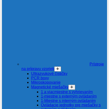
Prístroje
na prípravu vzoriek
Ultrazvukové čističky
PCR boxy
Mikroskopovanie
Magnetické miešačky
1 a viacmiestne s vyhrievaním
1-miestne s externým ovládaním
1-Miestne s interným ovládaním
Ovládacie jednotky pre miešačky s