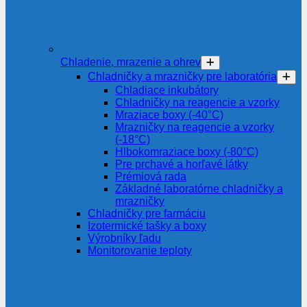
Chladenie, mrazenie a ohrev
Chladničky a mrazničky pre laboratória
Chladiace inkubátory
Chladničky na reagencie a vzorky
Mraziace boxy (-40°C)
Mrazničky na reagencie a vzorky
(-18°C)
Hlbokomraziace boxy (-80°C)
Pre prchavé a horľavé látky
Prémiová rada
Základné laboratórne chladničky a
mrazničky
Chladničky pre farmáciu
Izotermické tašky a boxy
Výrobníky ľadu
Monitorovanie teploty