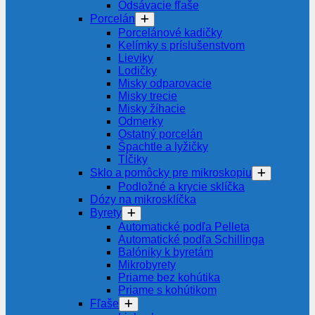
Odsávacie fľaše
Porcelán
Porcelánové kadičky
Kelímky s príslušenstvom
Lieviky
Lodičky
Misky odparovacie
Misky trecie
Misky žíhacie
Odmerky
Ostatný porcelán
Špachtle a lyžičky
Tĺčiky
Sklo a pomôcky pre mikroskopiu
Podložné a krycie sklíčka
Dózy na mikrosklíčka
Byrety
Automatické podľa Pelleta
Automatické podľa Schillinga
Balóniky k byretám
Mikrobyrety
Priame bez kohútika
Priame s kohútikom
Fľaše