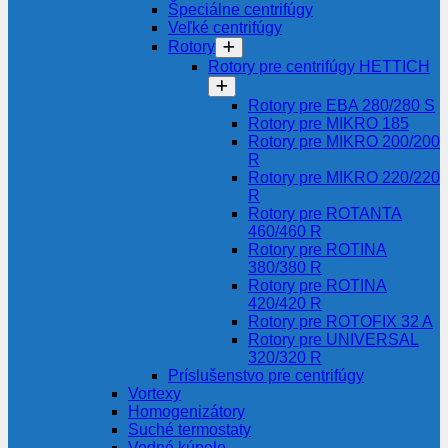
Špeciálne centrifúgy
Veľké centrifúgy
Rotory
Rotory pre centrifúgy HETTICH
Rotory pre EBA 280/280 S
Rotory pre MIKRO 185
Rotory pre MIKRO 200/200
R
Rotory pre MIKRO 220/220
R
Rotory pre ROTANTA
460/460 R
Rotory pre ROTINA
380/380 R
Rotory pre ROTINA
420/420 R
Rotory pre ROTOFIX 32 A
Rotory pre UNIVERSAL
320/320 R
Príslušenstvo pre centrifúgy
Vortexy
Homogenizátory
Suché termostaty
Vodné kúpele