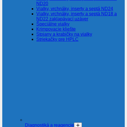
ND20
Vialky, vrchnáky, inserty a septá ND24
Vialky, vrchnáky, inserty a septá ND18 a
ND22 zaklapávací uzáver
Špeciálne vialky
Krimpovacie kliešte
Stojany a krabičky na vialky
Striekačky pre HPLC
Diagnostiká a reagencie