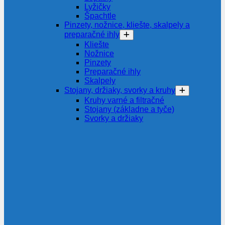
Lyžičky
Špachtle
Pinzety, nožnice, kliešte, skalpely a
preparačné ihly
Kliešte
Nožnice
Pinzety
Preparačné ihly
Skalpely
Stojany, držiaky, svorky a kruhy
Kruhy varné a filtračné
Stojany (základne a tyče)
Svorky a držiaky