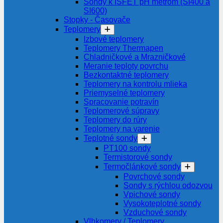
Sondy k ISFET pH metrom (SI400 a
SI600)
Stopky - Časovače
Teplomery
Izbové teplomery
Teplomery Thermapen
Chladničkové a Mrazničkové
Meranie teploty povrchu
Bezkontaktné teplomery
Teplomery na kontrolu mlieka
Priemyselné teplomery
Spracovanie potravín
Teplomerové súpravy
Teplomery do rúry
Teplomery na varenie
Teplotné sondy
PT100 sondy
Termistorové sondy
Termočlánkové sondy
Povrchové sondy
Sondy s rýchlou odozvou
Vpichové sondy
Vysokoteplotné sondy
Vzduchové sondy
Vlhkomery / Teplomery