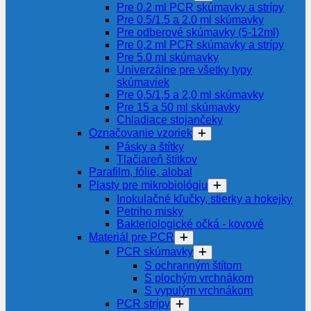
Pre 0.2 ml PCR skúmavky a strípy
Pre 0.5/1.5 a 2.0 ml skúmavky
Pre odberové skúmavky (5-12ml)
Pre 0,2 ml PCR skúmavky a strípy
Pre 5.0 ml skúmavky
Univerzálne pre všetky typy
skúmaviek
Pre 0,5/1,5 a 2,0 ml skúmavky
Pre 15 a 50 ml skúmavky
Chladiace stojančeky
Označovanie vzoriek
Pásky a štítky
Tlačiareň štítkov
Parafilm, fólie, alobal
Plasty pre mikrobiológiu
Inokulačné kľučky, stierky a hokejky
Petriho misky
Bakteriologické očká - kovové
Materiál pre PCR
PCR skúmavky
S ochranným štítom
S plochým vrchnákom
S vypulým vrchnákom
PCR strípy