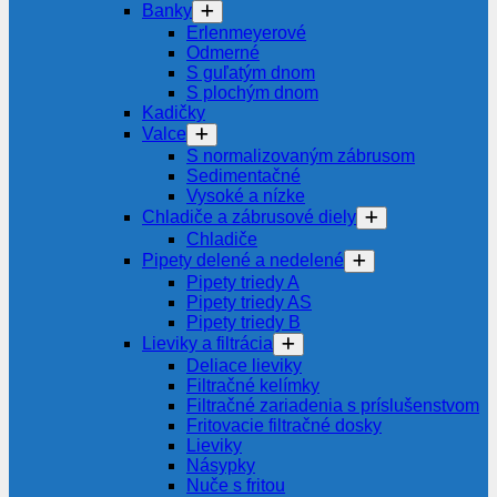
Banky
Erlenmeyerové
Odmerné
S guľatým dnom
S plochým dnom
Kadičky
Valce
S normalizovaným zábrusom
Sedimentačné
Vysoké a nízke
Chladiče a zábrusové diely
Chladiče
Pipety delené a nedelené
Pipety triedy A
Pipety triedy AS
Pipety triedy B
Lieviky a filtrácia
Deliace lieviky
Filtračné kelímky
Filtračné zariadenia s príslušenstvom
Fritovacie filtračné dosky
Lieviky
Násypky
Nuče s fritou