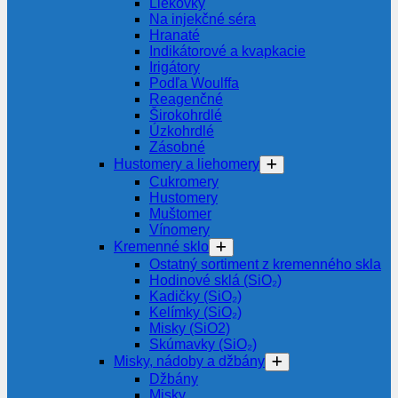
Liekovky
Na injekčné séra
Hranaté
Indikátorové a kvapkacie
Irigátory
Podľa Woulffa
Reagenčné
Širokohrdlé
Úzkohrdlé
Zásobné
Hustomery a liehomery
Cukromery
Hustomery
Muštomer
Vínomery
Kremenné sklo
Ostatný sortiment z kremenného skla
Hodinové sklá (SiO₂)
Kadičky (SiO₂)
Kelímky (SiO₂)
Misky (SiO2)
Skúmavky (SiO₂)
Misky, nádoby a džbány
Džbány
Misky