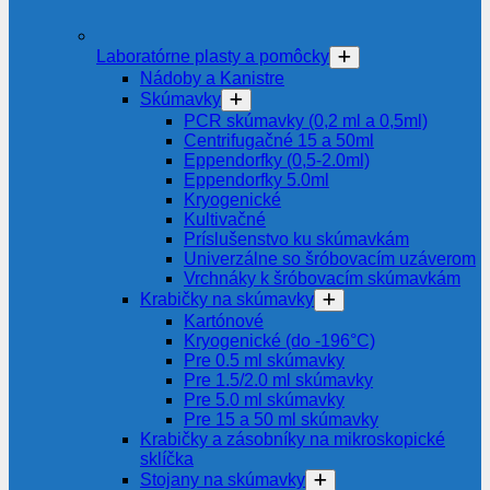
Laboratórne plasty a pomôcky
Nádoby a Kanistre
Skúmavky
PCR skúmavky (0,2 ml a 0,5ml)
Centrifugačné 15 a 50ml
Eppendorfky (0,5-2.0ml)
Eppendorfky 5.0ml
Kryogenické
Kultivačné
Príslušenstvo ku skúmavkám
Univerzálne so šróbovacím uzáverom
Vrchnáky k šróbovacím skúmavkám
Krabičky na skúmavky
Kartónové
Kryogenické (do -196°C)
Pre 0.5 ml skúmavky
Pre 1.5/2.0 ml skúmavky
Pre 5.0 ml skúmavky
Pre 15 a 50 ml skúmavky
Krabičky a zásobníky na mikroskopické
sklíčka
Stojany na skúmavky