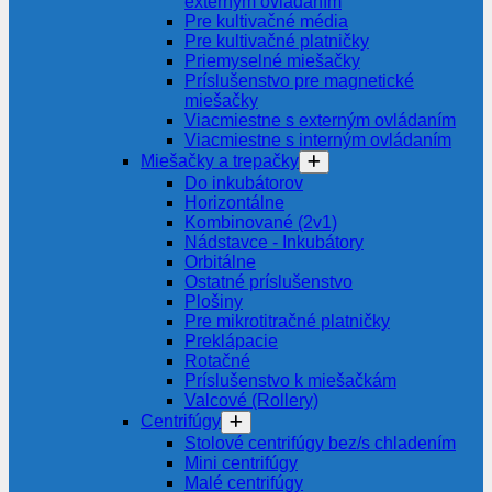
externým ovládaním
Pre kultivačné média
Pre kultivačné platničky
Priemyselné miešačky
Príslušenstvo pre magnetické
miešačky
Viacmiestne s externým ovládaním
Viacmiestne s interným ovládaním
Miešačky a trepačky
Do inkubátorov
Horizontálne
Kombinované (2v1)
Nádstavce - Inkubátory
Orbitálne
Ostatné príslušenstvo
Plošiny
Pre mikrotitračné platničky
Preklápacie
Rotačné
Príslušenstvo k miešačkám
Valcové (Rollery)
Centrifúgy
Stolové centrifúgy bez/s chladením
Mini centrifúgy
Malé centrifúgy