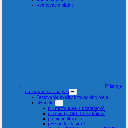
Vyhrievacie platne
Prístroje
na meranie a analýzu
Testovanie kvality fritovacieho oleja
pH metre
pH metre ISFET bezdrôtové
pH sondy ISFET bezdrôtové
ph metre klasické
pH sondy klasické