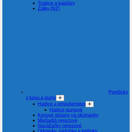
Trubice a kapiláry
Zátky (NZ)
Pomôcky
z kovu a gumy
Hadice a príslušenstvo
Hadice gumové
Kovové stojany na skúmavky
Miešadlá nerezové
Navážačky nerezové
Odmerky, nádobky a kelímky