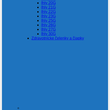
Ihly 20G
Ihly 21G
Ihly 22G
Ihly 23G
Ihly 25G
Ihly 26G
Ihly 27G
Ihly 30G
Zdravotnícke čelenky a čiapky