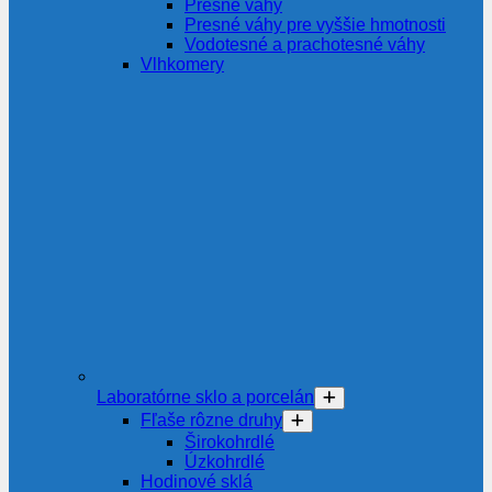
Presné váhy
Presné váhy pre vyššie hmotnosti
Vodotesné a prachotesné váhy
Vlhkomery
Laboratórne sklo a porcelán
Fľaše rôzne druhy
Širokohrdlé
Úzkohrdlé
Hodinové sklá