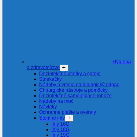
Hygiena
a zdravotníctvo
Dezinfekčné utierky a spreje
Striekačky
Nádoby a vrecia na biologický odpad
Chirurgické nástroje a pomôcky
Dezinfekčné samolepiace rohože
Nádoby na moč
Návleky
Ochranné plášte a overaly
Sterilné ihly
Ihly 16G
Ihly 18G
Ihly 19G