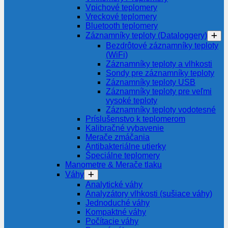
Vpichové teplomery
Vreckové teplomery
Bluetooth teplomery
Záznamníky teploty (Dataloggery)
Bezdrôtové záznamníky teploty
(WiFi)
Záznamníky teploty a vlhkosti
Sondy pre záznamníky teploty
Záznamníky teploty USB
Záznamníky teploty pre veľmi
vysoké teploty
Záznamníky teploty vodotesné
Príslušenstvo k teplomerom
Kalibračné vybavenie
Merače zmáčania
Antibakteriálne utierky
Špeciálne teplomery
Manometre & Merače tlaku
Váhy
Analytické váhy
Analyzátory vlhkosti (sušiace váhy)
Jednoduché váhy
Kompaktné váhy
Počítacie váhy