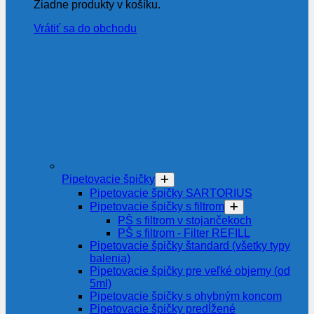
Žiadne produkty v košíku.
Vrátiť sa do obchodu
Pipetovacie špičky
Pipetovacie špičky SARTORIUS
Pipetovacie špičky s filtrom
PŠ s filtrom v stojančekoch
PŠ s filtrom - Filter REFILL
Pipetovacie špičky štandard (všetky typy
balenia)
Pipetovacie špičky pre veľké objemy (od
5ml)
Pipetovacie špičky s ohybným koncom
Pipetovacie špičky predĺžené