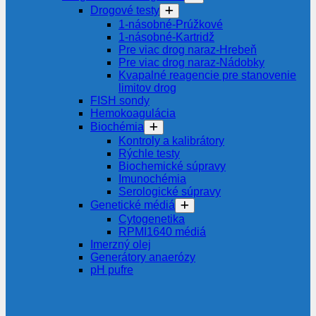
Drogové testy
1-násobné-Prúžkové
1-násobné-Kartridž
Pre viac drog naraz-Hrebeň
Pre viac drog naraz-Nádobky
Kvapalné reagencie pre stanovenie
limitov drog
FISH sondy
Hemokoagulácia
Biochémia
Kontroly a kalibrátory
Rýchle testy
Biochemické súpravy
Imunochémia
Serologické súpravy
Genetické médiá
Cytogenetika
RPMI1640 médiá
Imerzný olej
Generátory anaerózy
pH pufre