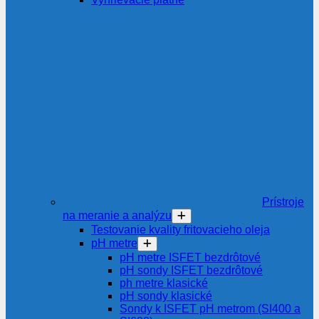
Prístroje
na meranie a analýzu
Testovanie kvality fritovacieho oleja
pH metre
pH metre ISFET bezdrôtové
pH sondy ISFET bezdrôtové
ph metre klasické
pH sondy klasické
Sondy k ISFET pH metrom (SI400 a