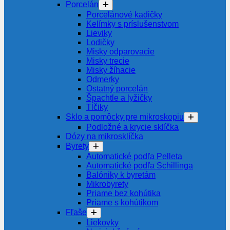
Porcelán
Porcelánové kadičky
Kelímky s príslušenstvom
Lieviky
Lodičky
Misky odparovacie
Misky trecie
Misky žíhacie
Odmerky
Ostatný porcelán
Špachtle a lyžičky
Tĺčiky
Sklo a pomôcky pre mikroskopiu
Podložné a krycie sklíčka
Dózy na mikrosklíčka
Byrety
Automatické podľa Pelleta
Automatické podľa Schillinga
Balóniky k byretám
Mikrobyrety
Priame bez kohútika
Priame s kohútikom
Fľaše
Liekovky