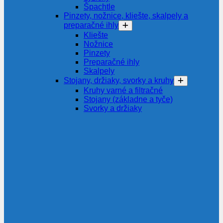
Špachtle
Pinzety, nožnice, kliešte, skalpely a
preparačné ihly
Kliešte
Nožnice
Pinzety
Preparačné ihly
Skalpely
Stojany, držiaky, svorky a kruhy
Kruhy varné a filtračné
Stojany (základne a tyče)
Svorky a držiaky