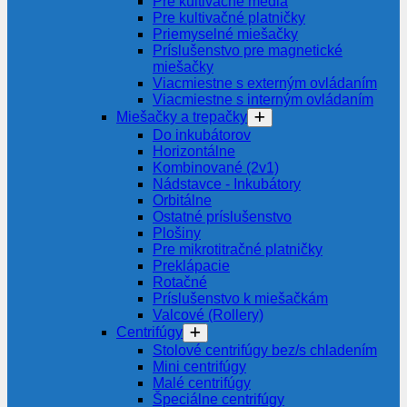
Pre kultivačné média
Pre kultivačné platničky
Priemyselné miešačky
Príslušenstvo pre magnetické
miešačky
Viacmiestne s externým ovládaním
Viacmiestne s interným ovládaním
Miešačky a trepačky
Do inkubátorov
Horizontálne
Kombinované (2v1)
Nádstavce - Inkubátory
Orbitálne
Ostatné príslušenstvo
Plošiny
Pre mikrotitračné platničky
Preklápacie
Rotačné
Príslušenstvo k miešačkám
Valcové (Rollery)
Centrifúgy
Stolové centrifúgy bez/s chladením
Mini centrifúgy
Malé centrifúgy
Špeciálne centrifúgy