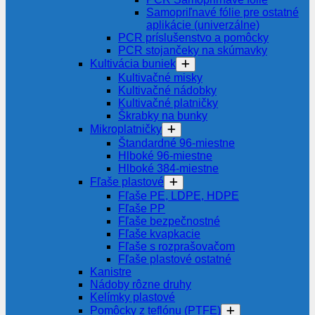
Samopriľnavé fólie pre ostatné
aplikácie (univerzálne)
PCR príslušenstvo a pomôcky
PCR stojančeky na skúmavky
Kultivácia buniek
Kultivačné misky
Kultivačné nádobky
Kultivačné platničky
Škrabky na bunky
Mikroplatničky
Štandardné 96-miestne
Hlboké 96-miestne
Hlboké 384-miestne
Fľaše plastové
Fľaše PE, LDPE, HDPE
Fľaše PP
Fľaše bezpečnostné
Fľaše kvapkacie
Fľaše s rozprašovačom
Fľaše plastové ostatné
Kanistre
Nádoby rôzne druhy
Kelímky plastové
Pomôcky z teflónu (PTFE)