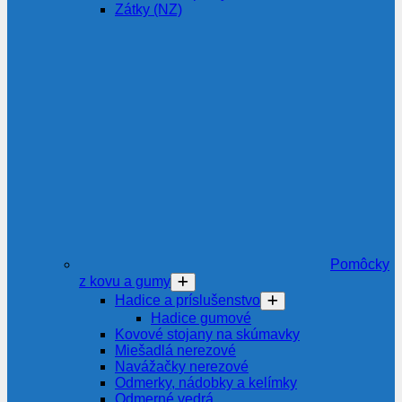
Zátky (NZ)
Pomôcky
z kovu a gumy
Hadice a príslušenstvo
Hadice gumové
Kovové stojany na skúmavky
Miešadlá nerezové
Navážačky nerezové
Odmerky, nádobky a kelímky
Odmerné vedrá