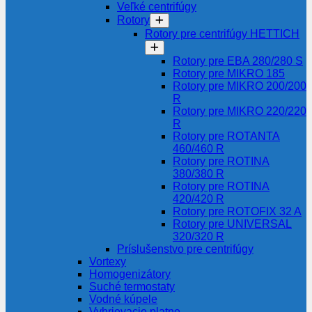
Veľké centrifúgy
Rotory
Rotory pre centrifúgy HETTICH
Rotory pre EBA 280/280 S
Rotory pre MIKRO 185
Rotory pre MIKRO 200/200
R
Rotory pre MIKRO 220/220
R
Rotory pre ROTANTA
460/460 R
Rotory pre ROTINA
380/380 R
Rotory pre ROTINA
420/420 R
Rotory pre ROTOFIX 32 A
Rotory pre UNIVERSAL
320/320 R
Príslušenstvo pre centrifúgy
Vortexy
Homogenizátory
Suché termostaty
Vodné kúpele
Vyhrievacie platne