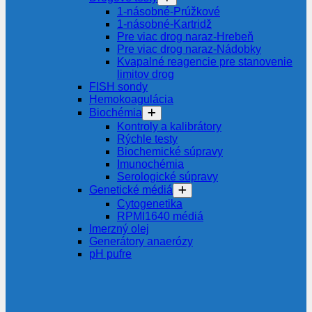
1-násobné-Prúžkové
1-násobné-Kartridž
Pre viac drog naraz-Hrebeň
Pre viac drog naraz-Nádobky
Kvapalné reagencie pre stanovenie
limitov drog
FISH sondy
Hemokoagulácia
Biochémia
Kontroly a kalibrátory
Rýchle testy
Biochemické súpravy
Imunochémia
Serologické súpravy
Genetické médiá
Cytogenetika
RPMI1640 médiá
Imerzný olej
Generátory anaerózy
pH pufre