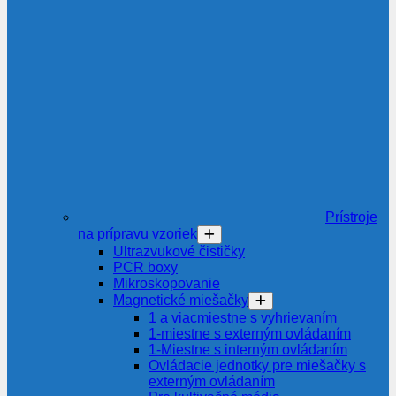
Prístroje
na prípravu vzoriek
Ultrazvukové čističky
PCR boxy
Mikroskopovanie
Magnetické miešačky
1 a viacmiestne s vyhrievaním
1-miestne s externým ovládaním
1-Miestne s interným ovládaním
Ovládacie jednotky pre miešačky s
externým ovládaním