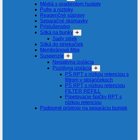
Médiá s gradientom hustoty
Pufre a roztoky
Reagenčné súpravy
Separačné skúmavky
Príslušenstvo
Sitká na bunky
Sady sitiek
Sitká do striekačiek
Membránové filtre
Suspenzie
Negatívna izolácia
Pozitívna izolácia
PŠ RPT s nízkou retenciou s
filtrom v stojančekoch
PŠ RPT s nízkou retenciou
FILTER REFILL
Pipetovacie špičky RPT s
nízkou retenciou
Podporné prístroje na separáciu buniek