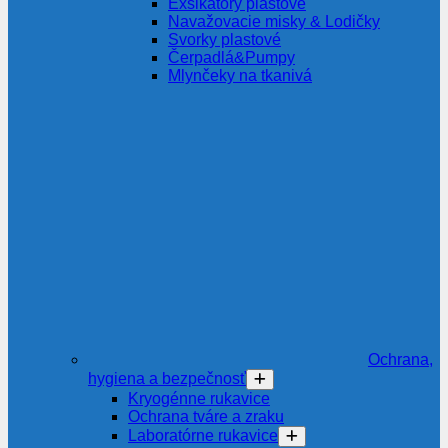
Exsikátory plastové
Navažovacie misky & Lodičky
Svorky plastové
Čerpadlá&Pumpy
Mlynčeky na tkanivá
Ochrana,
hygiena a bezpečnosť
Kryogénne rukavice
Ochrana tváre a zraku
Laboratórne rukavice