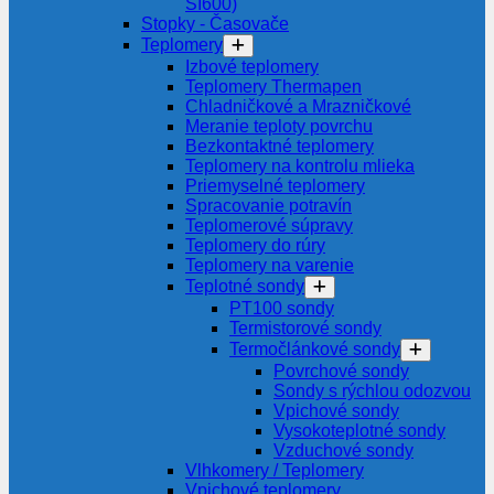
SI600)
Stopky - Časovače
Teplomery
Izbové teplomery
Teplomery Thermapen
Chladničkové a Mrazničkové
Meranie teploty povrchu
Bezkontaktné teplomery
Teplomery na kontrolu mlieka
Priemyselné teplomery
Spracovanie potravín
Teplomerové súpravy
Teplomery do rúry
Teplomery na varenie
Teplotné sondy
PT100 sondy
Termistorové sondy
Termočlánkové sondy
Povrchové sondy
Sondy s rýchlou odozvou
Vpichové sondy
Vysokoteplotné sondy
Vzduchové sondy
Vlhkomery / Teplomery
Vpichové teplomery