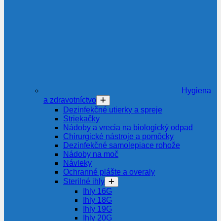
Hygiena
a zdravotníctvo
Dezinfekčné utierky a spreje
Striekačky
Nádoby a vrecia na biologický odpad
Chirurgické nástroje a pomôcky
Dezinfekčné samolepiace rohože
Nádoby na moč
Návleky
Ochranné plášte a overaly
Sterilné ihly
Ihly 16G
Ihly 18G
Ihly 19G
Ihly 20G