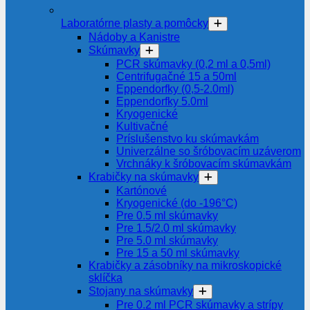
Laboratórne plasty a pomôcky
Nádoby a Kanistre
Skúmavky
PCR skúmavky (0,2 ml a 0,5ml)
Centrifugačné 15 a 50ml
Eppendorfky (0,5-2.0ml)
Eppendorfky 5.0ml
Kryogenické
Kultivačné
Príslušenstvo ku skúmavkám
Univerzálne so šróbovacím uzáverom
Vrchnáky k šróbovacím skúmavkám
Krabičky na skúmavky
Kartónové
Kryogenické (do -196°C)
Pre 0.5 ml skúmavky
Pre 1.5/2.0 ml skúmavky
Pre 5.0 ml skúmavky
Pre 15 a 50 ml skúmavky
Krabičky a zásobníky na mikroskopické
sklíčka
Stojany na skúmavky
Pre 0.2 ml PCR skúmavky a strípy