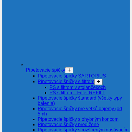
Pipetovacie špičky
Pipetovacie špičky SARTORIUS
Pipetovacie špičky s filtrom
PŠ s filtrom v stojančekoch
PŠ s filtrom - Filter REFILL
Pipetovacie špičky štandard (všetky typy
balenia)
Pipetovacie špičky pre veľké objemy (od
5ml)
Pipetovacie špičky s ohybným koncom
Pipetovacie špičky predĺžené
Pipetovacie špičky s rozšíreným nasávacím