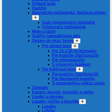
Drôtené koše
Hadičky
Magnetické miešadielka, Miešacie tyčinky
Sady magnetických miešadiel
Vyťahovače miešadielok
Misky a tácky
Sušičky laboratórneho skla
Stojany do mraz. boxov
Pre stojace boxy
Pre 15 a 50 ml skúmavky
Pre krabičky StarStore100
Pre mikroplatničky
S výsuvným šuplíkom
Pre truhlicové boxy
Pre krabičky StarStore100
Pre štandardné krabičky
S nastaviteľnou výškou police
Zdviháky
Kahany, triangle, trojnožky a sieťky
Lieviky a násypky
Lopatky, lyžičky a špachtle
Lopatky
Lyžičky