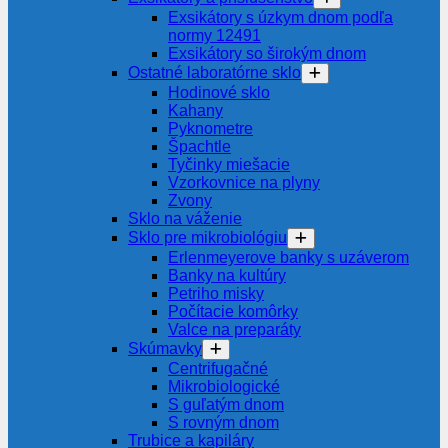
Exsikátory s úzkym dnom podľa
normy 12491
Exsikátory so širokým dnom
Ostatné laboratórne sklo
Hodinové sklo
Kahany
Pyknometre
Špachtle
Tyčinky miešacie
Vzorkovnice na plyny
Zvony
Sklo na váženie
Sklo pre mikrobiológiu
Erlenmeyerove banky s uzáverom
Banky na kultúry
Petriho misky
Počítacie komôrky
Valce na preparáty
Skúmavky
Centrifugačné
Mikrobiologické
S guľatým dnom
S rovným dnom
Trubice a kapiláry