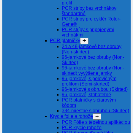
profil
PCR strípy bez vrchnákov
štandardné
PCR strípy pre cyklér Rotor-
Gene®
PCR strípy s pripojenými
vrchnákmi
PCR platničky
24 a 48-jamkové bez obruby
(Non-skirted)
96-jamkové bez obruby (Non-
Skirted)
96-jamkové bez obruby (Non-
skirted) vyvýšené jamky
96-jamkové, s polovičným
profilom (Semi-skirted)
96-jamkové s obrubou (Skirted)
96-jamkové, strihateľné
PCR platničky s čiarovým
kódom
384-miestne s obrubou (Skirted)
Krycie fólie a rohože
PCR Fólie s tepelnou aplikáciou
PCR krycie rohože
PCR Samopriľnavé fólie