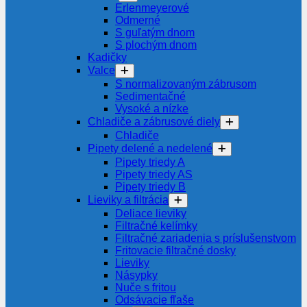
Erlenmeyerové
Odmerné
S guľatým dnom
S plochým dnom
Kadičky
Valce
S normalizovaným zábrusom
Sedimentačné
Vysoké a nízke
Chladiče a zábrusové diely
Chladiče
Pipety delené a nedelené
Pipety triedy A
Pipety triedy AS
Pipety triedy B
Lieviky a filtrácia
Deliace lieviky
Filtračné kelímky
Filtračné zariadenia s príslušenstvom
Fritovacie filtračné dosky
Lieviky
Násypky
Nuče s fritou
Odsávacie fľaše