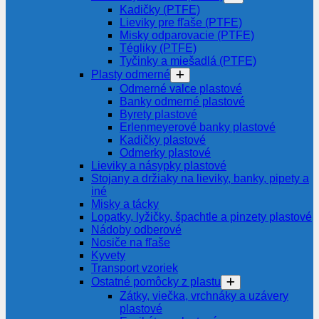
Kadičky (PTFE)
Lieviky pre fľaše (PTFE)
Misky odparovacie (PTFE)
Tégliky (PTFE)
Tyčinky a miešadlá (PTFE)
Plasty odmerné
Odmerné valce plastové
Banky odmerné plastové
Byrety plastové
Erlenmeyerové banky plastové
Kadičky plastové
Odmerky plastové
Lieviky a násypky plastové
Stojany a držiaky na lieviky, banky, pipety a
iné
Misky a tácky
Lopatky, lyžičky, špachtle a pinzety plastové
Nádoby odberové
Nosiče na fľaše
Kyvety
Transport vzoriek
Ostatné pomôcky z plastu
Zátky, viečka, vrchnáky a uzávery
plastové