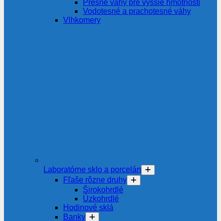
Presné váhy pre vyššie hmotnosti
Vodotesné a prachotesné váhy
Vlhkomery
Laboratórne sklo a porcelán
Fľaše rôzne druhy
Širokohrdlé
Úzkohrdlé
Hodinové sklá
Banky