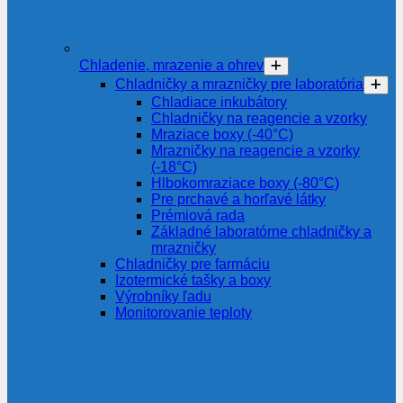
Chladenie, mrazenie a ohrev
Chladničky a mrazničky pre laboratória
Chladiace inkubátory
Chladničky na reagencie a vzorky
Mraziace boxy (-40°C)
Mrazničky na reagencie a vzorky
(-18°C)
Hlbokomraziace boxy (-80°C)
Pre prchavé a horľavé látky
Prémiová rada
Základné laboratórne chladničky a
mrazničky
Chladničky pre farmáciu
Izotermické tašky a boxy
Výrobníky ľadu
Monitorovanie teploty