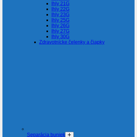
Ihly 21G
Ihly 22G
Ihly 23G
Ihly 25G
Ihly 26G
Ihly 27G
Ihly 30G
Zdravotnícke čelenky a čiapky
Separácia buniek