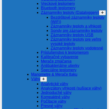
Vreckové teplomery
Bluetooth teplomery
Záznamníky teploty (Dataloggery)
Bezdrôtové záznamníky teploty
(WiFi)
Záznamníky teploty a vlhkosti
Sondy pre záznamníky teploty
Záznamníky teploty USB
Záznamníky teploty pre veľmi
vysoké teploty
Záznamníky teploty vodotesné
Príslušenstvo k teplomerom
Kalibračné vybavenie
Merače zmáčania
Antibakteriálne utierky
Špeciálne teplomery
Manometre & Merače tlaku
Váhy
Analytické váhy
Analyzátory vlhkosti (sušiace váhy)
Jednoduché váhy
Kompaktné váhy
Počítacie váhy
Presné váhy