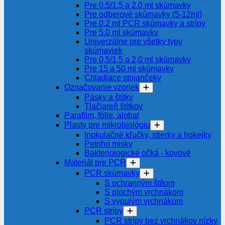
Pre 0.5/1.5 a 2.0 ml skúmavky
Pre odberové skúmavky (5-12ml)
Pre 0,2 ml PCR skúmavky a strípy
Pre 5.0 ml skúmavky
Univerzálne pre všetky typy
skúmaviek
Pre 0,5/1,5 a 2,0 ml skúmavky
Pre 15 a 50 ml skúmavky
Chladiace stojančeky
Označovanie vzoriek
Pásky a štítky
Tlačiareň štítkov
Parafilm, fólie, alobal
Plasty pre mikrobiológiu
Inokulačné kľučky, stierky a hokejky
Petriho misky
Bakteriologické očká - kovové
Materiál pre PCR
PCR skúmavky
S ochranným štítom
S plochým vrchnákom
S vypulým vrchnákom
PCR strípy
PCR strípy bez vrchnákov nízky