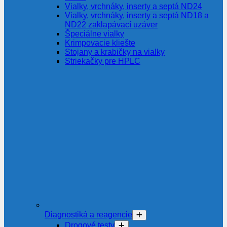
Vialky, vrchnáky, inserty a septá ND24
Vialky, vrchnáky, inserty a septá ND18 a
ND22 zaklapávací uzáver
Špeciálne vialky
Krimpovacie kliešte
Stojany a krabičky na vialky
Striekačky pre HPLC
Diagnostiká a reagencie
Drogové testy