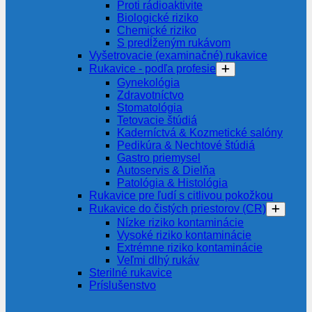
Proti rádioaktivite
Biologické riziko
Chemické riziko
S predĺženým rukávom
Vyšetrovacie (examinačné) rukavice
Rukavice - podľa profesie
Gynekológia
Zdravotníctvo
Stomatológia
Tetovacie štúdiá
Kaderníctvá & Kozmetické salóny
Pedikúra & Nechtové štúdiá
Gastro priemysel
Autoservis & Dielňa
Patológia & Histológia
Rukavice pre ľudí s citlivou pokožkou
Rukavice do čistých priestorov (CR)
Nízke riziko kontaminácie
Vysoké riziko kontaminácie
Extrémne riziko kontaminácie
Veľmi dlhý rukáv
Sterilné rukavice
Príslušenstvo