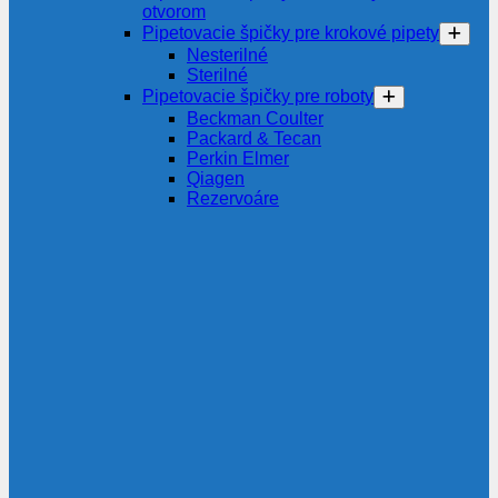
otvorom
Pipetovacie špičky pre krokové pipety
Nesterilné
Sterilné
Pipetovacie špičky pre roboty
Beckman Coulter
Packard & Tecan
Perkin Elmer
Qiagen
Rezervoáre