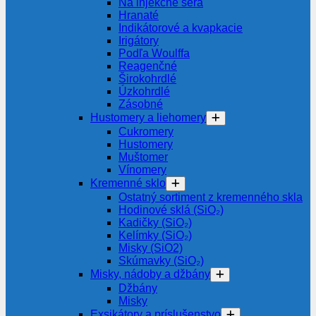
Na injekčné séra
Hranaté
Indikátorové a kvapkacie
Irigátory
Podľa Woulffa
Reagenčné
Širokohrdlé
Úzkohrdlé
Zásobné
Hustomery a liehomery
Cukromery
Hustomery
Muštomer
Vínomery
Kremenné sklo
Ostatný sortiment z kremenného skla
Hodinové sklá (SiO₂)
Kadičky (SiO₂)
Kelímky (SiO₂)
Misky (SiO2)
Skúmavky (SiO₂)
Misky, nádoby a džbány
Džbány
Misky
Exsikátory a príslušenstvo