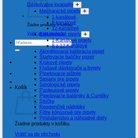
Dávkovanie kvapalín
Mechanické pipety
1-kanálové
8-kanálové
Žiadne produkty v košíku.
12-kanálové
Vrátiť sa do obchodu
Elektronické pipety
1-Kanálové pipety
Hľadať:
8 a 12 Kanálové
Akreditovaná kalibrácia pipiet
Štartovacie balíčky pipiet
Krokové pipety
Fľašové dávkovače a byrety
Pipetovacie pištole
Stojany pre pipety
Serologické pipety
Košík
Pasteurové pipety
Pipetovacie balóniky & Cumlíky
Stričky
Reagenčné nádobky
Filtre kónusové pre pipety
Príslušenstvo a náhradné diely
Žiadne produkty v košíku.
Vrátiť sa do obchodu