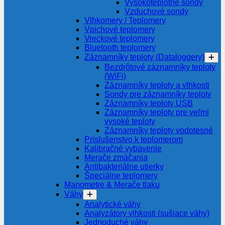
Vysokoteplotné sondy
Vzduchové sondy
Vlhkomery / Teplomery
Vpichové teplomery
Vreckové teplomery
Bluetooth teplomery
Záznamníky teploty (Dataloggery)
Bezdrôtové záznamníky teploty
(WiFi)
Záznamníky teploty a vlhkosti
Sondy pre záznamníky teploty
Záznamníky teploty USB
Záznamníky teploty pre veľmi
vysoké teploty
Záznamníky teploty vodotesné
Príslušenstvo k teplomerom
Kalibračné vybavenie
Merače zmáčania
Antibakteriálne utierky
Špeciálne teplomery
Manometre & Merače tlaku
Váhy
Analytické váhy
Analyzátory vlhkosti (sušiace váhy)
Jednoduché váhy