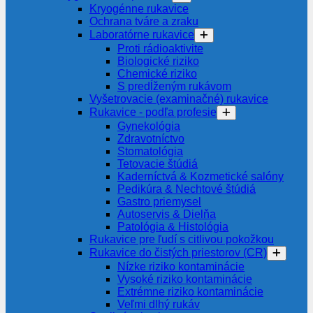
Kryogénne rukavice
Ochrana tváre a zraku
Laboratórne rukavice
Proti rádioaktivite
Biologické riziko
Chemické riziko
S predĺženým rukávom
Vyšetrovacie (examinačné) rukavice
Rukavice - podľa profesie
Gynekológia
Zdravotníctvo
Stomatológia
Tetovacie štúdiá
Kaderníctvá & Kozmetické salóny
Pedikúra & Nechtové štúdiá
Gastro priemysel
Autoservis & Dielňa
Patológia & Histológia
Rukavice pre ľudí s citlivou pokožkou
Rukavice do čistých priestorov (CR)
Nízke riziko kontaminácie
Vysoké riziko kontaminácie
Extrémne riziko kontaminácie
Veľmi dlhý rukáv