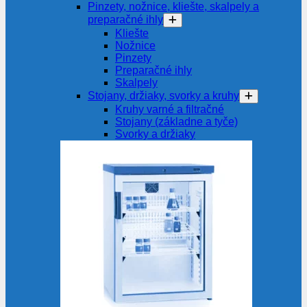
Pinzety, nožnice, kliešte, skalpely a
preparačné ihly
Kliešte
Nožnice
Pinzety
Preparačné ihly
Skalpely
Stojany, držiaky, svorky a kruhy
Kruhy varné a filtračné
Stojany (základne a tyče)
Svorky a držiaky