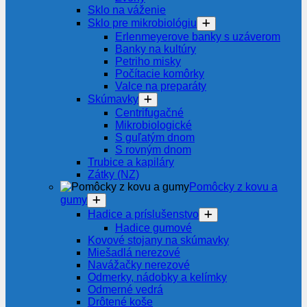
Sklo na váženie
Sklo pre mikrobiológiu
Erlenmeyerove banky s uzáverom
Banky na kultúry
Petriho misky
Počítacie komôrky
Valce na preparáty
Skúmavky
Centrifugačné
Mikrobiologické
S guľatým dnom
S rovným dnom
Trubice a kapiláry
Zátky (NZ)
Pomôcky z kovu a
gumy
Hadice a príslušenstvo
Hadice gumové
Kovové stojany na skúmavky
Miešadlá nerezové
Navážačky nerezové
Odmerky, nádobky a kelímky
Odmerné vedrá
Drôtené koše