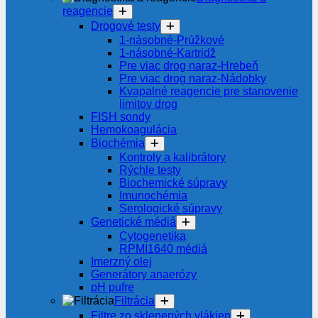
reagencie
Drogové testy
1-násobné-Prúžkové
1-násobné-Kartridž
Pre viac drog naraz-Hrebeň
Pre viac drog naraz-Nádobky
Kvapalné reagencie pre stanovenie
limitov drog
FISH sondy
Hemokoagulácia
Biochémia
Kontroly a kalibrátory
Rýchle testy
Biochemické súpravy
Imunochémia
Serologické súpravy
Genetické médiá
Cytogenetika
RPMI1640 médiá
Imerzný olej
Generátory anaerózy
pH pufre
Filtrácia
Filtre zo sklenených vlákien