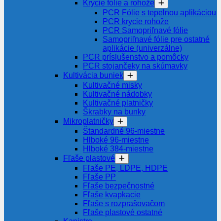
Krycie fólie a rohože
PCR Fólie s tepelnou aplikáciou
PCR krycie rohože
PCR Samopriľnavé fólie
Samopriľnavé fólie pre ostatné
aplikácie (univerzálne)
PCR príslušenstvo a pomôcky
PCR stojančeky na skúmavky
Kultivácia buniek
Kultivačné misky
Kultivačné nádobky
Kultivačné platničky
Škrabky na bunky
Mikroplatničky
Štandardné 96-miestne
Hlboké 96-miestne
Hlboké 384-miestne
Fľaše plastové
Fľaše PE, LDPE, HDPE
Fľaše PP
Fľaše bezpečnostné
Fľaše kvapkacie
Fľaše s rozprašovačom
Fľaše plastové ostatné