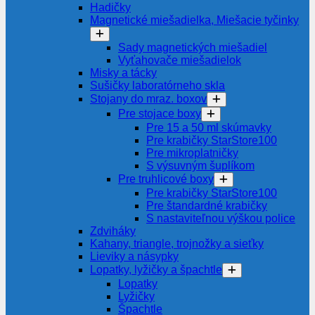
Hadičky
Magnetické miešadielka, Miešacie tyčinky
Sady magnetických miešadiel
Vyťahovače miešadielok
Misky a tácky
Sušičky laboratórneho skla
Stojany do mraz. boxov
Pre stojace boxy
Pre 15 a 50 ml skúmavky
Pre krabičky StarStore100
Pre mikroplatničky
S výsuvným šuplíkom
Pre truhlicové boxy
Pre krabičky StarStore100
Pre štandardné krabičky
S nastaviteľnou výškou police
Zdviháky
Kahany, triangle, trojnožky a sieťky
Lieviky a násypky
Lopatky, lyžičky a špachtle
Lopatky
Lyžičky
Špachtle