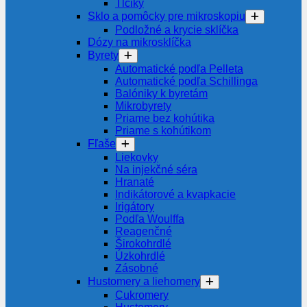
Tĺčiky
Sklo a pomôcky pre mikroskopiu
Podložné a krycie sklíčka
Dózy na mikrosklíčka
Byrety
Automatické podľa Pelleta
Automatické podľa Schillinga
Balóniky k byretám
Mikrobyrety
Priame bez kohútika
Priame s kohútikom
Fľaše
Liekovky
Na injekčné séra
Hranaté
Indikátorové a kvapkacie
Irigátory
Podľa Woulffa
Reagenčné
Širokohrdlé
Úzkohrdlé
Zásobné
Hustomery a liehomery
Cukromery