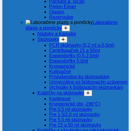
Packard & Tecan
Perkin Elmer
Qiagen
Rezervoáre
Laboratórne
plasty a pomôcky
Nádoby a Kanistre
Skúmavky
PCR skúmavky (0,2 ml a 0,5ml)
Centrifugačné 15 a 50ml
Eppendorfky (0,5-2.0ml)
Eppendorfky 5.0ml
Kryogenické
Kultivačné
Príslušenstvo ku skúmavkám
Univerzálne so šróbovacím uzáverom
Vrchnáky k šróbovacím skúmavkám
Krabičky na skúmavky
Kartónové
Kryogenické (do -196°C)
Pre 0.5 ml skúmavky
Pre 1.5/2.0 ml skúmavky
Pre 5.0 ml skúmavky
Pre 15 a 50 ml skúmavky
Krabičky a zásobníky na mikroskopické