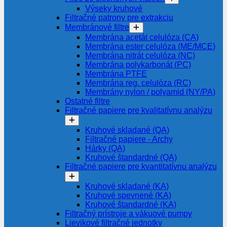
Výseky kruhové
Filtračné patrony pre extrakciu
Membránové filtre
Membrána acetát celulóza (CA)
Membrána ester celulóza (ME/MCE)
Membrána nitrát celulóza (NC)
Membrána polykarbonát (PC)
Membrána PTFE
Membrána reg. celulóza (RC)
Membrány nylon / polyamid (NY/PA)
Ostatné filtre
Filtračné papiere pre kvalitatívnu analýzu
Kruhové skladané (QA)
Filtračné papiere - Archy
Hárky (QA)
Kruhové štandardné (QA)
Filtračné papiere pre kvantitatívnu analýzu
Kruhové skladané (KA)
Kruhové spevnené (KA)
Kruhové štandardné (KA)
Filtračný prístroje a vákuové pumpy
Lievikové filtračné jednotky