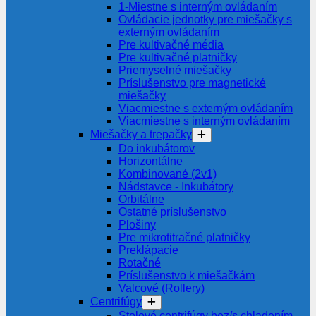
1-Miestne s interným ovládaním
Ovládacie jednotky pre miešačky s
externým ovládaním
Pre kultivačné média
Pre kultivačné platničky
Priemyselné miešačky
Príslušenstvo pre magnetické
miešačky
Viacmiestne s externým ovládaním
Viacmiestne s interným ovládaním
Miešačky a trepačky
Do inkubátorov
Horizontálne
Kombinované (2v1)
Nádstavce - Inkubátory
Orbitálne
Ostatné príslušenstvo
Plošiny
Pre mikrotitračné platničky
Preklápacie
Rotačné
Príslušenstvo k miešačkám
Valcové (Rollery)
Centrifúgy
Stolové centrifúgy bez/s chladením