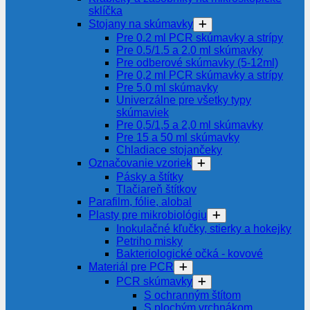
sklíčka
Stojany na skúmavky
Pre 0.2 ml PCR skúmavky a strípy
Pre 0.5/1.5 a 2.0 ml skúmavky
Pre odberové skúmavky (5-12ml)
Pre 0,2 ml PCR skúmavky a strípy
Pre 5.0 ml skúmavky
Univerzálne pre všetky typy
skúmaviek
Pre 0,5/1,5 a 2,0 ml skúmavky
Pre 15 a 50 ml skúmavky
Chladiace stojančeky
Označovanie vzoriek
Pásky a štítky
Tlačiareň štítkov
Parafilm, fólie, alobal
Plasty pre mikrobiológiu
Inokulačné kľučky, stierky a hokejky
Petriho misky
Bakteriologické očká - kovové
Materiál pre PCR
PCR skúmavky
S ochranným štítom
S plochým vrchnákom