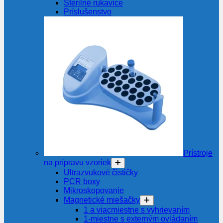
Sterilné rukavice
Príslušenstvo
Prístroje
na prípravu vzoriek
Ultrazvukové čističky
PCR boxy
Mikroskopovanie
Magnetické miešačky
1 a viacmiestne s vyhrievaním
1-miestne s externým ovládaním