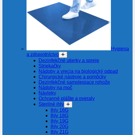
Hygiena
a zdravotníctvo
Dezinfekčné utierky a spreje
Striekačky
Nádoby a vrecia na biologický odpad
Chirurgické nástroje a pomôcky
Dezinfekčné samolepiace rohože
Nádoby na moč
Návleky
Ochranné plášte a overaly
Sterilné ihly
Ihly 16G
Ihly 18G
Ihly 19G
Ihly 20G
Ihly 21G