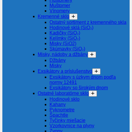
Hustomery
Muštomer
Vínomery
Kremenné sklo
Ostatný sortiment z kremenného skla
Hodinové sklá (SiO₂)
Kadičky (SiO₂)
Kelímky (SiO₂)
Misky (SiO2)
Skúmavky (SiO₂)
Misky, nádoby a džbány
Džbány
Misky
Exsikátory a príslušenstvo
Exsikátory s úzkym dnom podľa
normy 12491
Exsikátory so širokým dnom
Ostatné laboratórne sklo
Hodinové sklo
Kahany
Pyknometre
Špachtle
Tyčinky miešacie
Vzorkovnice na plyny
Zvony