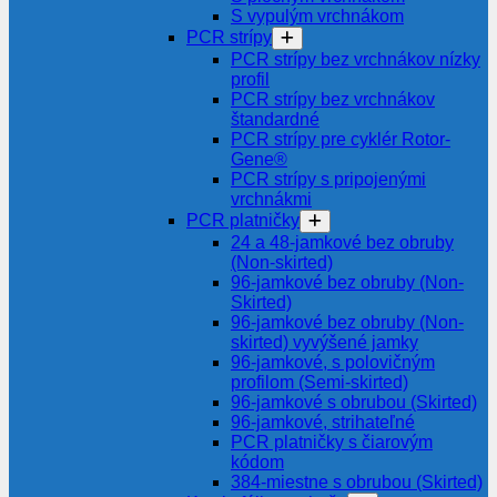
S vypulým vrchnákom
PCR strípy
PCR strípy bez vrchnákov nízky
profil
PCR strípy bez vrchnákov
štandardné
PCR strípy pre cyklér Rotor-
Gene®
PCR strípy s pripojenými
vrchnákmi
PCR platničky
24 a 48-jamkové bez obruby
(Non-skirted)
96-jamkové bez obruby (Non-
Skirted)
96-jamkové bez obruby (Non-
skirted) vyvýšené jamky
96-jamkové, s polovičným
profilom (Semi-skirted)
96-jamkové s obrubou (Skirted)
96-jamkové, strihateľné
PCR platničky s čiarovým
kódom
384-miestne s obrubou (Skirted)