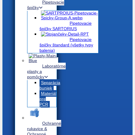
Pipetovacie
špičky
Pipetovacie
špičky SARTORIUS
Pipetovacie
špičky štandard (všetky typy
balenia)
Laboratórne
plasty a
pomôcky
Separácia
buniek
Materiál
pre
PCR
Ochranné
rukavice &
Ochranné