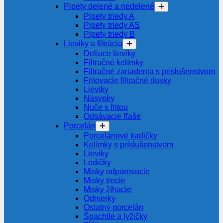
Pipety delené a nedelené
Pipety triedy A
Pipety triedy AS
Pipety triedy B
Lieviky a filtrácia
Deliace lieviky
Filtračné kelímky
Filtračné zariadenia s príslušenstvom
Fritovacie filtračné dosky
Lieviky
Násypky
Nuče s fritou
Odsávacie fľaše
Porcelán
Porcelánové kadičky
Kelímky s príslušenstvom
Lieviky
Lodičky
Misky odparovacie
Misky trecie
Misky žíhacie
Odmerky
Ostatný porcelán
Špachtle a lyžičky