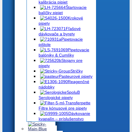
kalibrácia pipiet
Štartovacie
balíčky pipiet
Krokové
pipety
Fľašové
dávkovače a byrety
Pipetovacie
pištole
Pipetovacie
balóniky & Cumlíky
Stojany pre
pipety
Stričky
Pasteurové pipety
Reagenčné
nádobky
Serologické pipety
Filtre kónusové pre pipety
Dávkovanie
kvapalín – príslušenstvo