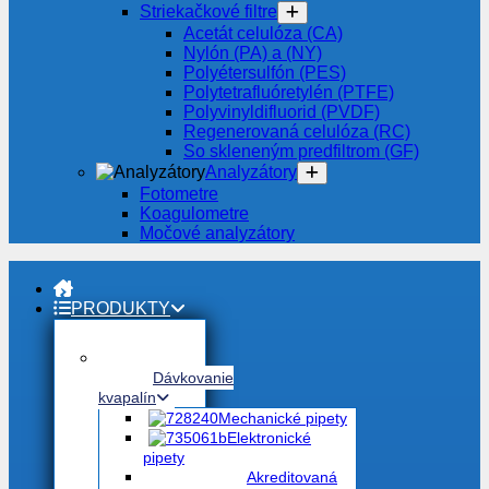
Striekačkové filtre
Acetát celulóza (CA)
Nylón (PA) a (NY)
Polyétersulfón (PES)
Polytetrafluóretylén (PTFE)
Polyvinyldifluorid (PVDF)
Regenerovaná celulóza (RC)
So skleneným predfiltrom (GF)
Analyzátory
Fotometre
Koagulometre
Močové analyzátory
PRODUKTY
Dávkovanie
kvapalín
Mechanické pipety
Elektronické
pipety
Akreditovaná