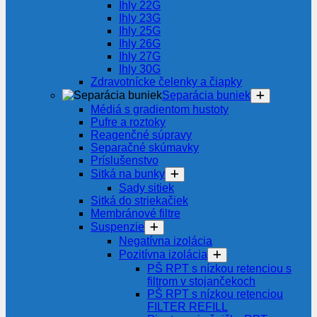
Ihly 22G
Ihly 23G
Ihly 25G
Ihly 26G
Ihly 27G
Ihly 30G
Zdravotnícke čelenky a čiapky
Separácia buniek
Médiá s gradientom hustoty
Pufre a roztoky
Reagenčné súpravy
Separačné skúmavky
Príslušenstvo
Sitká na bunky
Sady sitiek
Sitká do striekačiek
Membránové filtre
Suspenzie
Negatívna izolácia
Pozitívna izolácia
PŠ RPT s nízkou retenciou s
filtrom v stojančekoch
PŠ RPT s nízkou retenciou
FILTER REFILL