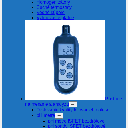
Homogenizátory
Suché termostaty
Vodné kúpele
Vyhrievacie platne
Prístroje
na meranie a analýzu
Testovanie kvality fritovacieho oleja
pH metre
pH metre ISFET bezdrôtové
pH sondy ISFET bezdrôtové