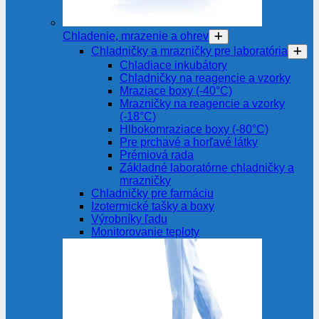
Chladenie, mrazenie a ohrev
Chladničky a mrazničky pre laboratória
Chladiace inkubátory
Chladničky na reagencie a vzorky
Mraziace boxy (-40°C)
Mrazničky na reagencie a vzorky
(-18°C)
Hlbokomraziace boxy (-80°C)
Pre prchavé a horľavé látky
Prémiová rada
Základné laboratórne chladničky a
mrazničky
Chladničky pre farmáciu
Izotermické tašky a boxy
Výrobníky ľadu
Monitorovanie teploty