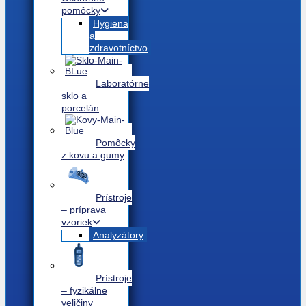
pomôcky
Hygiena
a
zdravotníctvo
Laboratórne
sklo a
porcelán
Pomôcky
z kovu a gumy
Prístroje
– príprava
vzoriek
Analyzátory
Prístroje
– fyzikálne
veličiny