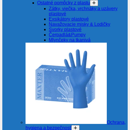
Ostatné pomôcky z plastu
Zátky, viečka, vrchnáky a uzávery
plastové
Exsikátory plastové
Navažovacie misky & Lodičky
Svorky plastové
Čerpadlá&Pumpy
Mlynčeky na tkanivá
Ochrana,
hygiena a bezpečnosť