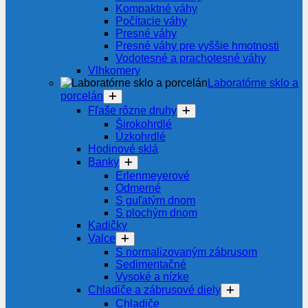
Kompaktné váhy
Počítacie váhy
Presné váhy
Presné váhy pre vyššie hmotnosti
Vodotesné a prachotesné váhy
Vlhkomery
Laboratórne sklo a
porcelán
Fľaše rôzne druhy
Širokohrdlé
Úzkohrdlé
Hodinové sklá
Banky
Erlenmeyerové
Odmerné
S guľatým dnom
S plochým dnom
Kadičky
Valce
S normalizovaným zábrusom
Sedimentačné
Vysoké a nízke
Chladiče a zábrusové diely
Chladiče