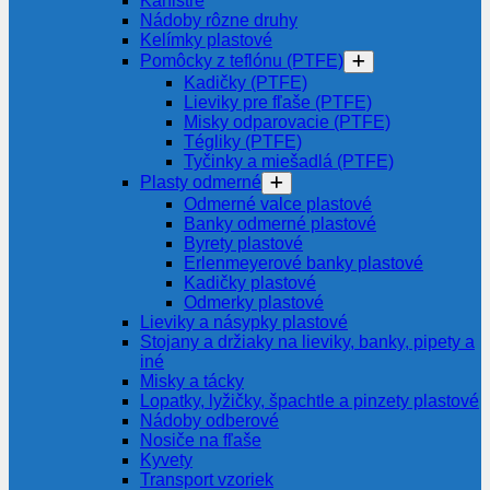
Kanistre
Nádoby rôzne druhy
Kelímky plastové
Pomôcky z teflónu (PTFE)
Kadičky (PTFE)
Lieviky pre fľaše (PTFE)
Misky odparovacie (PTFE)
Tégliky (PTFE)
Tyčinky a miešadlá (PTFE)
Plasty odmerné
Odmerné valce plastové
Banky odmerné plastové
Byrety plastové
Erlenmeyerové banky plastové
Kadičky plastové
Odmerky plastové
Lieviky a násypky plastové
Stojany a držiaky na lieviky, banky, pipety a
iné
Misky a tácky
Lopatky, lyžičky, špachtle a pinzety plastové
Nádoby odberové
Nosiče na fľaše
Kyvety
Transport vzoriek