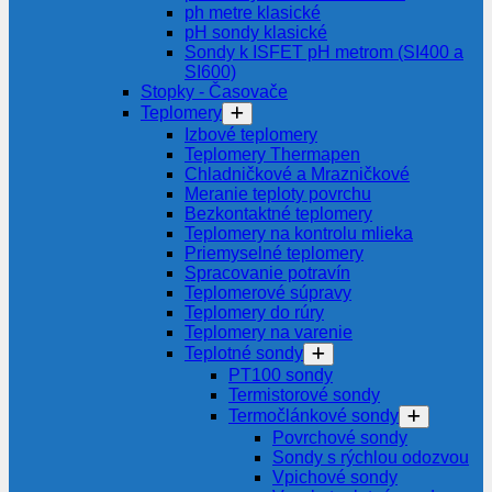
ph metre klasické
pH sondy klasické
Sondy k ISFET pH metrom (SI400 a
SI600)
Stopky - Časovače
Teplomery
Izbové teplomery
Teplomery Thermapen
Chladničkové a Mrazničkové
Meranie teploty povrchu
Bezkontaktné teplomery
Teplomery na kontrolu mlieka
Priemyselné teplomery
Spracovanie potravín
Teplomerové súpravy
Teplomery do rúry
Teplomery na varenie
Teplotné sondy
PT100 sondy
Termistorové sondy
Termočlánkové sondy
Povrchové sondy
Sondy s rýchlou odozvou
Vpichové sondy