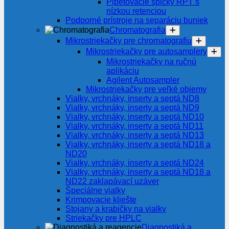
Pipetovacie špičky RPT s
nízkou retenciou
Podporné prístroje na separáciu buniek
Chromatografia
Mikrostriekačky pre chromatografiu
Mikrostriekačky pre autosamplery
Mikrostriekačky na ručnú
aplikáciu
Agilent Autosampler
Mikrostriekačky pre veľké objemy
Vialky, vrchnáky, inserty a septá ND8
Vialky, vrchnáky, inserty a septá ND9
Vialky, vrchnáky, inserty a septá ND10
Vialky, vrchnáky, inserty a septá ND11
Vialky, vrchnáky, inserty a septá ND13
Vialky, vrchnáky, inserty a septá ND18 a
ND20
Vialky, vrchnáky, inserty a septá ND24
Vialky, vrchnáky, inserty a septá ND18 a
ND22 zaklapávací uzáver
Špeciálne vialky
Krimpovacie kliešte
Stojany a krabičky na vialky
Striekačky pre HPLC
Diagnostiká a