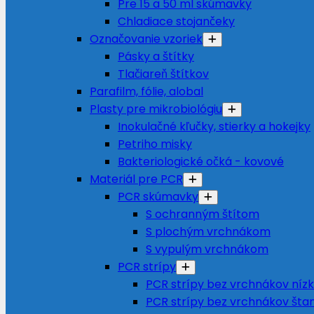
Pre 15 a 50 ml skúmavky
Chladiace stojančeky
Označovanie vzoriek
Pásky a štítky
Tlačiareň štítkov
Parafilm, fólie, alobal
Plasty pre mikrobiológiu
Inokulačné kľučky, stierky a hokejky
Petriho misky
Bakteriologické očká - kovové
Materiál pre PCR
PCR skúmavky
S ochranným štítom
S plochým vrchnákom
S vypulým vrchnákom
PCR strípy
PCR strípy bez vrchnákov nízky
PCR strípy bez vrchnákov šta