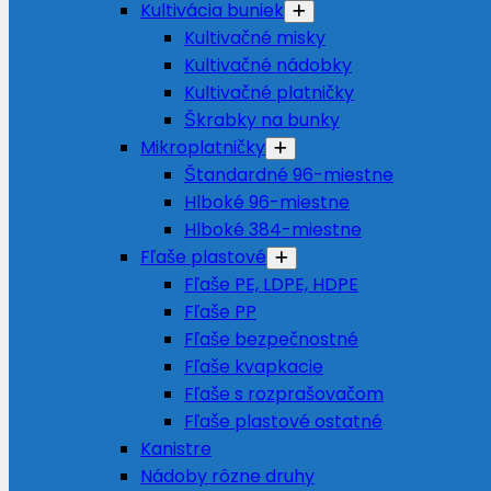
Kultivácia buniek
Kultivačné misky
Kultivačné nádobky
Kultivačné platničky
Škrabky na bunky
Mikroplatničky
Štandardné 96-miestne
Hlboké 96-miestne
Hlboké 384-miestne
Fľaše plastové
Fľaše PE, LDPE, HDPE
Fľaše PP
Fľaše bezpečnostné
Fľaše kvapkacie
Fľaše s rozprašovačom
Fľaše plastové ostatné
Kanistre
Nádoby rôzne druhy