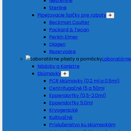
Nesterilné
Sterilné
Pipetovacie špičky pre roboty
Beckman Coulter
Packard & Tecan
Perkin Elmer
Qiagen
Rezervoáre
Laboratórne
Nádoby a Kanistre
Skúmavky
PCR skúmavky (0,2 ml a 0,5ml)
Centrifugačné 15 a 50ml
Eppendorfky (0,5-2.0ml)
Eppendorfky 5.0ml
Kryogenické
Kultivačné
Príslušenstvo ku skúmavkám