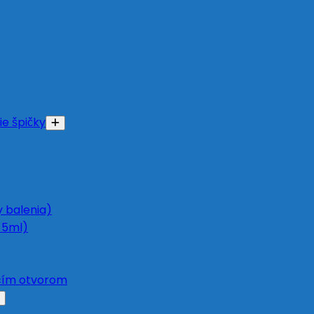
ie špičky
y balenia)
 5ml)
acím otvorom