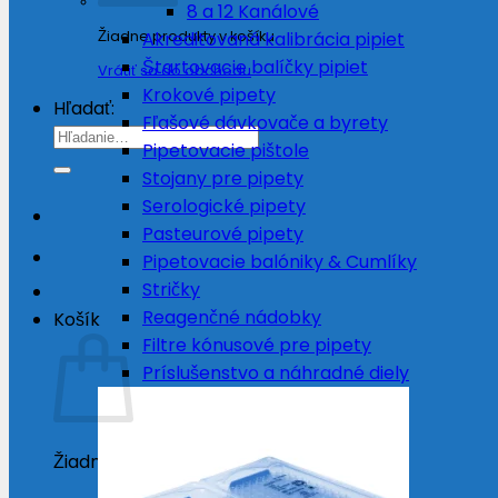
8 a 12 Kanálové
Žiadne produkty v košíku.
Akreditovaná kalibrácia pipiet
Štartovacie balíčky pipiet
Vrátiť sa do obchodu
Krokové pipety
Hľadať:
Fľašové dávkovače a byrety
Pipetovacie pištole
Stojany pre pipety
Serologické pipety
Pasteurové pipety
Pipetovacie balóniky & Cumlíky
Stričky
Reagenčné nádobky
Košík
Filtre kónusové pre pipety
Príslušenstvo a náhradné diely
Žiadne produkty v košíku.