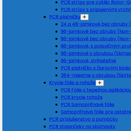
PCR strípy pre cyklér Rotor-
PCR strípy s pripojenými vrch
PCR platničky
24 a 48-jamkové bez obruby (
96-jamkové bez obruby (Non-
96-jamkové bez obruby (Non-
96-jamkové, s polovičným prof
96-jamkové s obrubou (Skirte
96-jamkové, strihateľné
PCR platničky s čiarovým kód
384-miestne s obrubou (Skirt
Krycie fólie a rohože
PCR Fólie s tepelnou aplikácio
PCR krycie rohože
PCR Samopriľnavé fólie
Samopriľnavé fólie pre ostatné
PCR príslušenstvo a pomôcky
PCR stojančeky na skúmavky