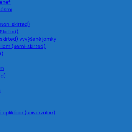
Gene®
nákmi
Non-skirted)
Skirted)
skirted) vyvýšené jamky
ilom (Semi-skirted)
d)
om
ed)
u
 aplikácie (univerzálne)