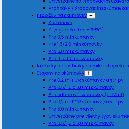
Univerzálne so šróbovacím uzáver
Vrchnáky k šróbovacím skúmavká
Krabičky na skúmavky
Kartónové
Kryogenické (do -196°C)
Pre 0.5 ml skúmavky
Pre 1.5/2.0 ml skúmavky
Pre 5.0 ml skúmavky
Pre 15 a 50 ml skúmavky
Krabičky a zásobníky na mikroskopické s
Stojany na skúmavky
Pre 0.2 ml PCR skúmavky a strípy
Pre 0.5/1.5 a 2.0 ml skúmavky
Pre odberové skúmavky (5-12ml)
Pre 0,2 ml PCR skúmavky a strípy
Pre 5.0 ml skúmavky
Univerzálne pre všetky typy skúma
Pre 0,5/1,5 a 2,0 ml skúmavky