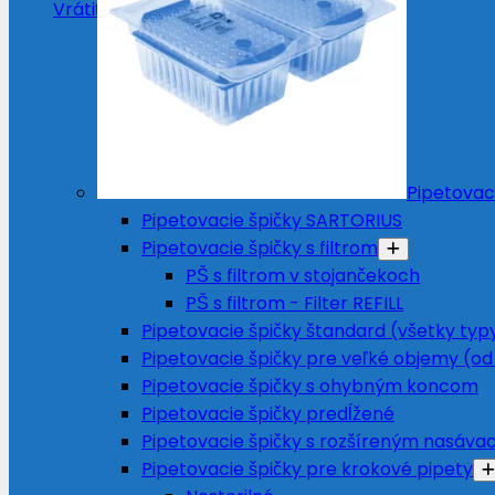
Vrátiť sa do obchodu
Pipetovac
Pipetovacie špičky SARTORIUS
Pipetovacie špičky s filtrom
PŠ s filtrom v stojančekoch
PŠ s filtrom - Filter REFILL
Pipetovacie špičky štandard (všetky typ
Pipetovacie špičky pre veľké objemy (od
Pipetovacie špičky s ohybným koncom
Pipetovacie špičky predĺžené
Pipetovacie špičky s rozšíreným nasáv
Pipetovacie špičky pre krokové pipety