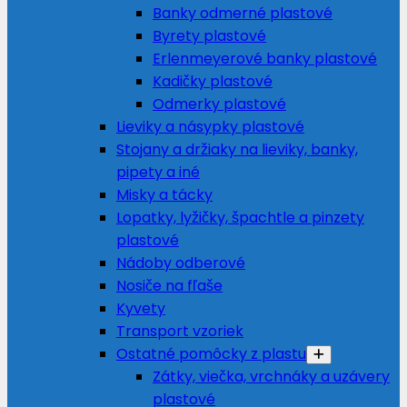
Banky odmerné plastové
Byrety plastové
Erlenmeyerové banky plastové
Kadičky plastové
Odmerky plastové
Lieviky a násypky plastové
Stojany a držiaky na lieviky, banky,
pipety a iné
Misky a tácky
Lopatky, lyžičky, špachtle a pinzety
plastové
Nádoby odberové
Nosiče na fľaše
Kyvety
Transport vzoriek
Ostatné pomôcky z plastu
Zátky, viečka, vrchnáky a uzávery
plastové