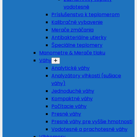
vodotesné
Príslušenstvo k teplomerom
Kalibračné vybavenie
Merače zmáčania
Antibakteriálne utierky
Špeciálne teplomery
Manometre & Merače tlaku
Váhy
Analytické váhy
Analyzátory vlhkosti (sušiace
váhy)
Jednoduché váhy
Kompaktné váhy
Počítacie váhy
Presné váhy
Presné váhy pre vyššie hmotnosti
Vodotesné a prachotesné váhy
Vlhkomery