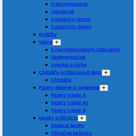
Erlenmeyerové
Odmerné
S guľatým dnom
S plochým dnom
Kadičky
Valce
S normalizovaným zábrusom
Sedimentačné
Vysoké a nízke
Chladiče a zábrusové diely
Chladiče
Pipety delené a nedelené
Pipety triedy A
Pipety triedy AS
Pipety triedy B
Lieviky a filtrácia
Deliace lieviky
Filtračné kelímky