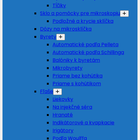
Tĺčiky
Sklo a pomôcky pre mikroskopiu
Podložné a krycie sklíčka
Dózy na mikrosklíčka
Byrety
Automatické podľa Pelleta
Automatické podľa Schillinga
Balóniky k byretám
Mikrobyrety
Priame bez kohútika
Priame s kohútikom
Fľaše
Liekovky
Na injekčné séra
Hranaté
Indikátorové a kvapkacie
Irigátory
Podľa Woulffa