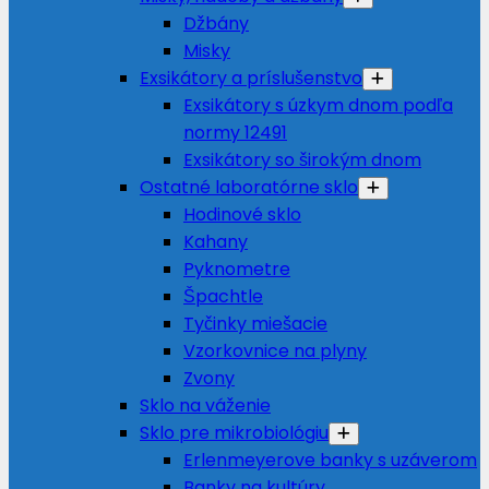
Džbány
Misky
Exsikátory a príslušenstvo
Exsikátory s úzkym dnom podľa
normy 12491
Exsikátory so širokým dnom
Ostatné laboratórne sklo
Hodinové sklo
Kahany
Pyknometre
Špachtle
Tyčinky miešacie
Vzorkovnice na plyny
Zvony
Sklo na váženie
Sklo pre mikrobiológiu
Erlenmeyerove banky s uzáverom
Banky na kultúry