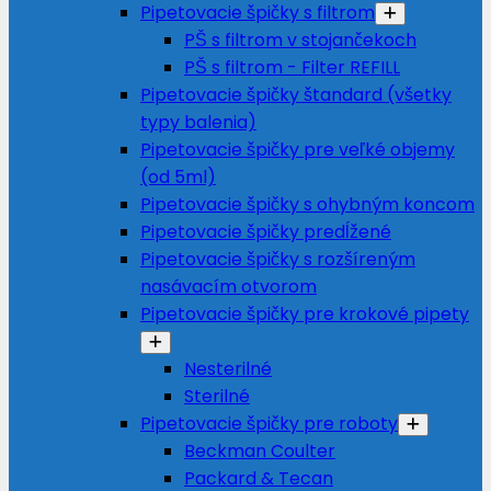
Pipetovacie špičky s filtrom
PŠ s filtrom v stojančekoch
PŠ s filtrom - Filter REFILL
Pipetovacie špičky štandard (všetky
typy balenia)
Pipetovacie špičky pre veľké objemy
(od 5ml)
Pipetovacie špičky s ohybným koncom
Pipetovacie špičky predĺžené
Pipetovacie špičky s rozšíreným
nasávacím otvorom
Pipetovacie špičky pre krokové pipety
Nesterilné
Sterilné
Pipetovacie špičky pre roboty
Beckman Coulter
Packard & Tecan