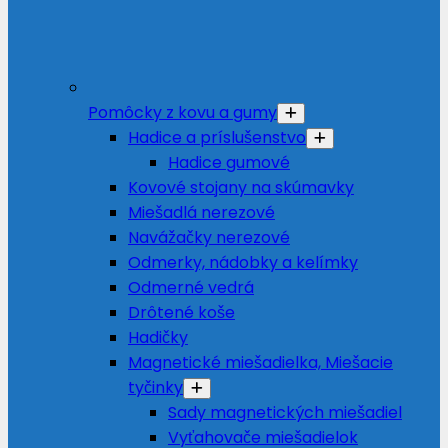
Pomôcky z kovu a gumy
Hadice a príslušenstvo
Hadice gumové
Kovové stojany na skúmavky
Miešadlá nerezové
Navážačky nerezové
Odmerky, nádobky a kelímky
Odmerné vedrá
Drôtené koše
Hadičky
Magnetické miešadielka, Miešacie
tyčinky
Sady magnetických miešadiel
Vyťahovače miešadielok