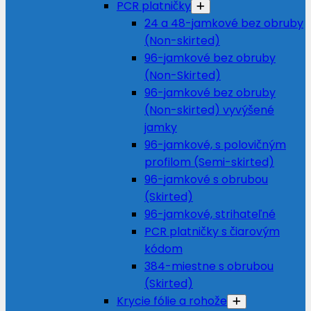
PCR platničky
24 a 48-jamkové bez obruby
(Non-skirted)
96-jamkové bez obruby
(Non-Skirted)
96-jamkové bez obruby
(Non-skirted) vyvýšené
jamky
96-jamkové, s polovičným
profilom (Semi-skirted)
96-jamkové s obrubou
(Skirted)
96-jamkové, strihateľné
PCR platničky s čiarovým
kódom
384-miestne s obrubou
(Skirted)
Krycie fólie a rohože