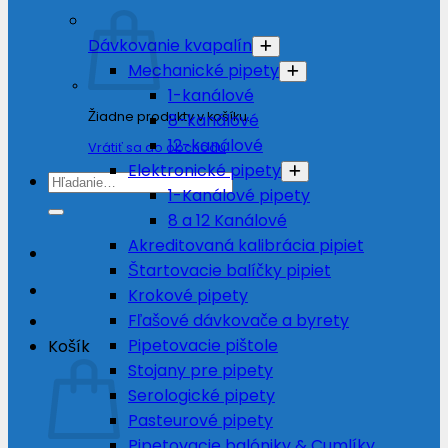
Dávkovanie kvapalín
Mechanické pipety
1-kanálové
Žiadne produkty v košíku.
8-kanálové
12-kanálové
Vrátiť sa do obchodu
Elektronické pipety
Hľadať:
1-Kanálové pipety
8 a 12 Kanálové
Akreditovaná kalibrácia pipiet
Štartovacie balíčky pipiet
Krokové pipety
Fľašové dávkovače a byrety
Pipetovacie pištole
Košík
Stojany pre pipety
Serologické pipety
Pasteurové pipety
Pipetovacie balóniky & Cumlíky