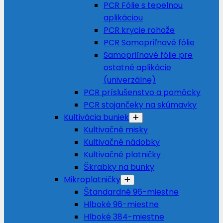
PCR Fólie s tepelnou
aplikáciou
PCR krycie rohože
PCR Samopriľnavé fólie
Samopriľnavé fólie pre
ostatné aplikácie
(univerzálne)
PCR príslušenstvo a pomôcky
PCR stojančeky na skúmavky
Kultivácia buniek
Kultivačné misky
Kultivačné nádobky
Kultivačné platničky
Škrabky na bunky
Mikroplatničky
Štandardné 96-miestne
Hlboké 96-miestne
Hlboké 384-miestne