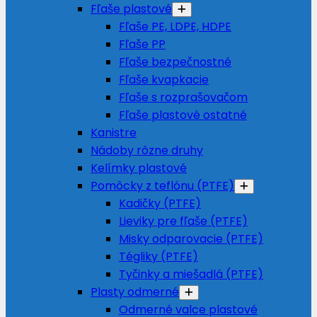
Fľaše plastové
Fľaše PE, LDPE, HDPE
Fľaše PP
Fľaše bezpečnostné
Fľaše kvapkacie
Fľaše s rozprašovačom
Fľaše plastové ostatné
Kanistre
Nádoby rôzne druhy
Kelímky plastové
Pomôcky z teflónu (PTFE)
Kadičky (PTFE)
Lieviky pre fľaše (PTFE)
Misky odparovacie (PTFE)
Tégliky (PTFE)
Tyčinky a miešadlá (PTFE)
Plasty odmerné
Odmerné valce plastové