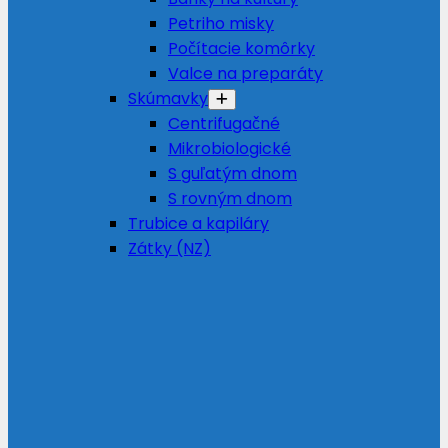
Petriho misky
Počítacie komôrky
Valce na preparáty
Skúmavky
Centrifugačné
Mikrobiologické
S guľatým dnom
S rovným dnom
Trubice a kapiláry
Zátky (NZ)