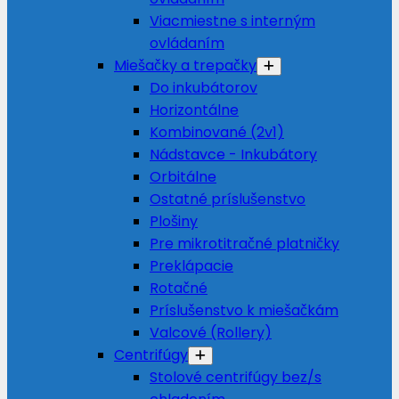
Viacmiestne s interným
ovládaním
Miešačky a trepačky
Do inkubátorov
Horizontálne
Kombinované (2v1)
Nádstavce - Inkubátory
Orbitálne
Ostatné príslušenstvo
Plošiny
Pre mikrotitračné platničky
Preklápacie
Rotačné
Príslušenstvo k miešačkám
Valcové (Rollery)
Centrifúgy
Stolové centrifúgy bez/s