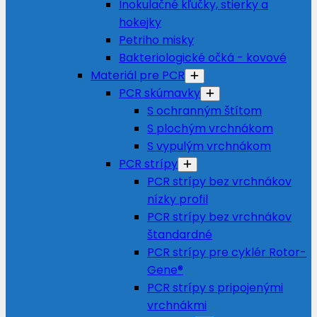
Inokulačné kľučky, stierky a
hokejky
Petriho misky
Bakteriologické očká - kovové
Materiál pre PCR
PCR skúmavky
S ochranným štítom
S plochým vrchnákom
S vypulým vrchnákom
PCR strípy
PCR strípy bez vrchnákov
nízky profil
PCR strípy bez vrchnákov
štandardné
PCR strípy pre cyklér Rotor-
Gene®
PCR strípy s pripojenými
vrchnákmi