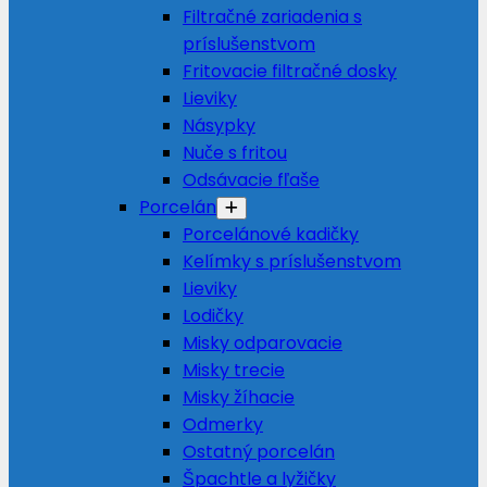
Filtračné zariadenia s
príslušenstvom
Fritovacie filtračné dosky
Lieviky
Násypky
Nuče s fritou
Odsávacie fľaše
Porcelán
Porcelánové kadičky
Kelímky s príslušenstvom
Lieviky
Lodičky
Misky odparovacie
Misky trecie
Misky žíhacie
Odmerky
Ostatný porcelán
Špachtle a lyžičky