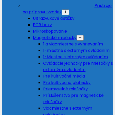
Prístroje
na prípravu vzoriek
Ultrazvukové čističky
PCR boxy
Mikroskopovanie
Magnetické miešačky
1 a viacmiestne s vyhrievaním
1-miestne s externým ovládaním
1-Miestne s interným ovládaním
Ovládacie jednotky pre miešačky s
externým ovládaním
Pre kultivačné média
Pre kultivačné platničky
Priemyselné miešačky
Príslušenstvo pre magnetické
miešačky
Viacmiestne s externým
ovládaním