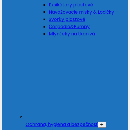
Exsikátory plastové
Navažovacie misky & Lodičky
Svorky plastové
Čerpadlá&Pumpy
Mlynčeky na tkanivá
Ochrana, hygiena a bezpečnosť