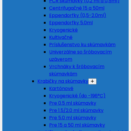
PCR skúmavky (0,2 ml a 0,5ml)
Centrifugačné 15 a 50ml
Eppendorfky (0,5-2.0ml)
Eppendorfky 5.0ml
Kryogenické
Kultivačné
Príslušenstvo ku skúmavkám
Univerzálne so šróbovacím
uzáverom
Vrchnáky k šróbovacím
skúmavkám
Krabičky na skúmavky
Kartónové
Kryogenické (do -196°C)
Pre 0.5 ml skúmavky
Pre 1.5/2.0 ml skúmavky
Pre 5.0 ml skúmavky
Pre 15 a 50 ml skúmavky