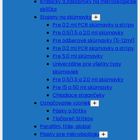
Krabičky a zásobníky na mikroskopické
sklíčka
Stojany na skúmavky
Pre 0.2 ml PCR skúmavky a strípy
Pre 0.5/1.5 a 2.0 ml skúmavky
Pre odberové skúmavky (5-12ml)
Pre 0,2 ml PCR skúmavky a strípy
Pre 5.0 ml skúmavky
Univerzálne pre všetky typy
skúmaviek
Pre 0,5/1,5 a 2,0 ml skúmavky
Pre 15 a 50 ml skúmavky
Chladiace stojančeky
Označovanie vzoriek
Pásky a štítky
Tlačiareň štítkov
Parafilm, fólie, alobal
Plasty pre mikrobiológiu