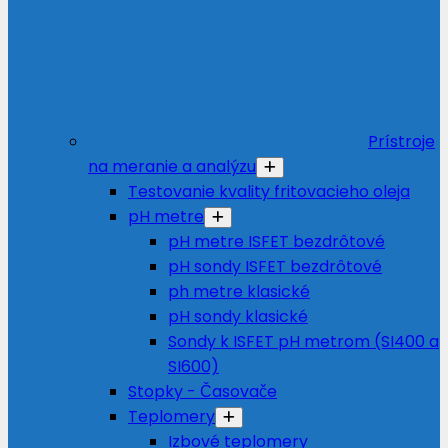
Prístroje
na meranie a analýzu
Testovanie kvality fritovacieho oleja
pH metre
pH metre ISFET bezdrôtové
pH sondy ISFET bezdrôtové
ph metre klasické
pH sondy klasické
Sondy k ISFET pH metrom (SI400 a
SI600)
Stopky - Časovače
Teplomery
Izbové teplomery