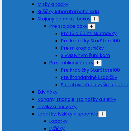
Misky a tácky
Sušičky laboratórneho skla
Stojany do mraz. boxov
Pre stojace boxy
Pre 15 a 50 ml skúmavky
Pre krabičky StarStore100
Pre mikroplatničky
S výsuvným šuplíkom
Pre truhlicové boxy
Pre krabičky StarStore100
Pre štandardné krabičky
S nastaviteľnou výškou police
Zdviháky
Kahany, triangle, trojnožky a sieťky
Lieviky a násypky
Lopatky, lyžičky a špachtle
Lopatky
Lyžičky