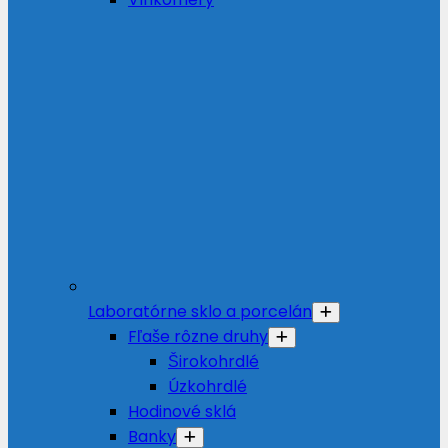
Laboratórne sklo a porcelán
Fľaše rôzne druhy
Širokohrdlé
Úzkohrdlé
Hodinové sklá
Banky