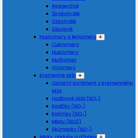
Reagenčné
Širokohrdlé
Úzkohrdlé
Zásobné
Hustomery a liehomery
Cukromery
Hustomery
Muštomer
Vínomery
Kremenné sklo
Ostatný sortiment z kremenného
skla
Hodinové sklá (SiO₂)
Kadičky (SiO₂)
Kelímky (SiO₂)
Misky (SiO2)
Skúmavky (SiO₂)
Misky, nádoby a džbány