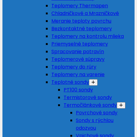
Teplomery Thermapen
Chladničkové a Mrazničkové
Meranie teploty povrchu
Bezkontaktné teplomery
Teplomery na kontrolu mlieka
Priemyselné teplomery
Spracovanie potravín
Teplomerové súpravy
Teplomery do rúry
Teplomery na varenie
Teplotné sondy
PT100 sondy
Termistorové sondy
Termočlánkové sondy
Povrchové sondy
Sondy s rýchlou
odozvou
Vpichové sondy