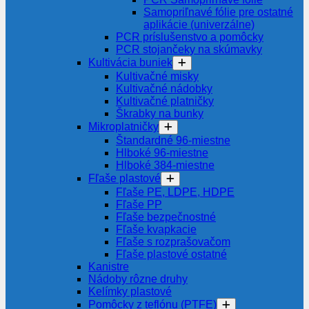
Samopriľnavé fólie pre ostatné
aplikácie (univerzálne)
PCR príslušenstvo a pomôcky
PCR stojančeky na skúmavky
Kultivácia buniek
Kultivačné misky
Kultivačné nádobky
Kultivačné platničky
Škrabky na bunky
Mikroplatničky
Štandardné 96-miestne
Hlboké 96-miestne
Hlboké 384-miestne
Fľaše plastové
Fľaše PE, LDPE, HDPE
Fľaše PP
Fľaše bezpečnostné
Fľaše kvapkacie
Fľaše s rozprašovačom
Fľaše plastové ostatné
Kanistre
Nádoby rôzne druhy
Kelímky plastové
Pomôcky z teflónu (PTFE)