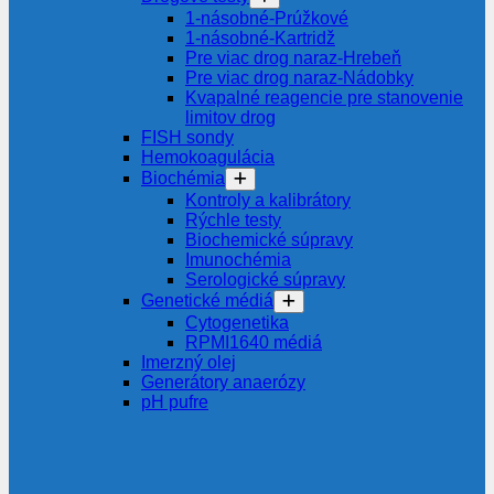
1-násobné-Prúžkové
1-násobné-Kartridž
Pre viac drog naraz-Hrebeň
Pre viac drog naraz-Nádobky
Kvapalné reagencie pre stanovenie
limitov drog
FISH sondy
Hemokoagulácia
Biochémia
Kontroly a kalibrátory
Rýchle testy
Biochemické súpravy
Imunochémia
Serologické súpravy
Genetické médiá
Cytogenetika
RPMI1640 médiá
Imerzný olej
Generátory anaerózy
pH pufre