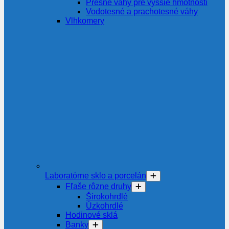
Presné váhy pre vyššie hmotnosti
Vodotesné a prachotesné váhy
Vlhkomery
Laboratórne sklo a porcelán
Fľaše rôzne druhy
Širokohrdlé
Úzkohrdlé
Hodinové sklá
Banky