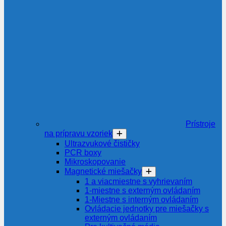
Prístroje
na prípravu vzoriek
Ultrazvukové čističky
PCR boxy
Mikroskopovanie
Magnetické miešačky
1 a viacmiestne s vyhrievaním
1-miestne s externým ovládaním
1-Miestne s interným ovládaním
Ovládacie jednotky pre miešačky s
externým ovládaním