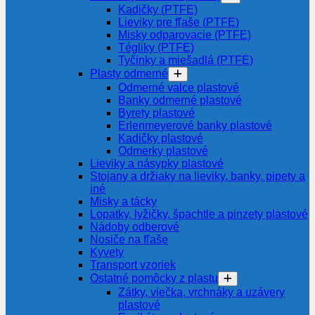
Kadičky (PTFE)
Lieviky pre fľaše (PTFE)
Misky odparovacie (PTFE)
Tégliky (PTFE)
Tyčinky a miešadlá (PTFE)
Plasty odmerné
Odmerné valce plastové
Banky odmerné plastové
Byrety plastové
Erlenmeyerové banky plastové
Kadičky plastové
Odmerky plastové
Lieviky a násypky plastové
Stojany a držiaky na lieviky, banky, pipety a
iné
Misky a tácky
Lopatky, lyžičky, špachtle a pinzety plastové
Nádoby odberové
Nosiče na fľaše
Kyvety
Transport vzoriek
Ostatné pomôcky z plastu
Zátky, viečka, vrchnáky a uzávery
plastové