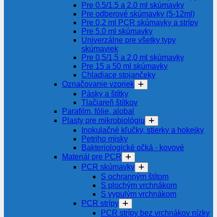
Pre 0.5/1.5 a 2.0 ml skúmavky
Pre odberové skúmavky (5-12ml)
Pre 0,2 ml PCR skúmavky a strípy
Pre 5.0 ml skúmavky
Univerzálne pre všetky typy
skúmaviek
Pre 0,5/1,5 a 2,0 ml skúmavky
Pre 15 a 50 ml skúmavky
Chladiace stojančeky
Označovanie vzoriek
Pásky a štítky
Tlačiareň štítkov
Parafilm, fólie, alobal
Plasty pre mikrobiológiu
Inokulačné kľučky, stierky a hokejky
Petriho misky
Bakteriologické očká - kovové
Materiál pre PCR
PCR skúmavky
S ochranným štítom
S plochým vrchnákom
S vypulým vrchnákom
PCR strípy
PCR strípy bez vrchnákov nízky