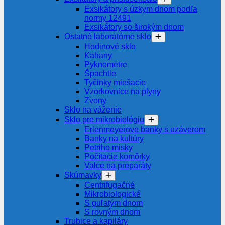
Exsikátory s úzkym dnom podľa
normy 12491
Exsikátory so širokým dnom
Ostatné laboratórne sklo
Hodinové sklo
Kahany
Pyknometre
Špachtle
Tyčinky miešacie
Vzorkovnice na plyny
Zvony
Sklo na váženie
Sklo pre mikrobiológiu
Erlenmeyerove banky s uzáverom
Banky na kultúry
Petriho misky
Počítacie komôrky
Valce na preparáty
Skúmavky
Centrifugačné
Mikrobiologické
S guľatým dnom
S rovným dnom
Trubice a kapiláry