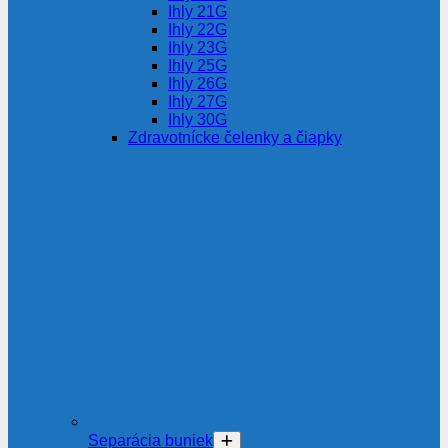
Ihly 21G
Ihly 22G
Ihly 23G
Ihly 25G
Ihly 26G
Ihly 27G
Ihly 30G
Zdravotnícke čelenky a čiapky
Separácia buniek