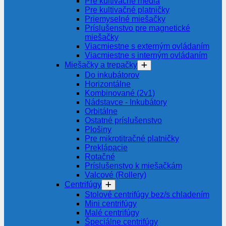
Pre kultivačné média
Pre kultivačné platničky
Priemyselné miešačky
Príslušenstvo pre magnetické
miešačky
Viacmiestne s externým ovládaním
Viacmiestne s interným ovládaním
Miešačky a trepačky
Do inkubátorov
Horizontálne
Kombinované (2v1)
Nádstavce - Inkubátory
Orbitálne
Ostatné príslušenstvo
Plošiny
Pre mikrotitračné platničky
Preklápacie
Rotačné
Príslušenstvo k miešačkám
Valcové (Rollery)
Centrifúgy
Stolové centrifúgy bez/s chladením
Mini centrifúgy
Malé centrifúgy
Špeciálne centrifúgy