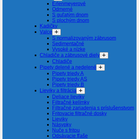
Erlenmeyerové
Odmerné
S guľatým dnom
S plochým dnom
Kadičky
Valce
S normalizovaným zábrusom
Sedimentačné
Vysoké a nízke
Chladiče a zábrusové diely
Chladiče
Pipety delené a nedelené
Pipety triedy A
Pipety triedy AS
Pipety triedy B
Lieviky a filtrácia
Deliace lieviky
Filtračné kelímky
Filtračné zariadenia s príslušenstvom
Fritovacie filtračné dosky
Lieviky
Násypky
Nuče s fritou
Odsávacie fľaše