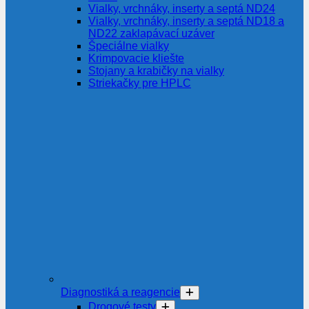
Vialky, vrchnáky, inserty a septá ND24
Vialky, vrchnáky, inserty a septá ND18 a
ND22 zaklapávací uzáver
Špeciálne vialky
Krimpovacie kliešte
Stojany a krabičky na vialky
Striekačky pre HPLC
Diagnostiká a reagencie
Drogové testy