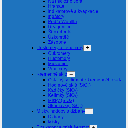
Na injekčné séra
Hranaté
Indikátorové a kvapkacie
Irigátory
Podľa Woulffa
Reagenčné
Širokohrdlé
Úzkohrdlé
Zásobné
Hustomery a liehomery
Cukromery
Hustomery
Muštomer
Vínomery
Kremenné sklo
Ostatný sortiment z kremenného skla
Hodinové sklá (SiO₂)
Kadičky (SiO₂)
Kelímky (SiO₂)
Misky (SiO2)
Skúmavky (SiO₂)
Misky, nádoby a džbány
Džbány
Misky
Exsikátory a príslušenstvo