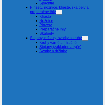
Špachtle
Pinzety, nožnice, kliešte, skalpely a
preparačné ihly
Kliešte
Nožnice
Pinzety
Preparačné ihly
Skalpely
Stojany, držiaky, svorky a kruhy
Kruhy varné a filtračné
Stojany (základne a tyče)
Svorky a držiaky