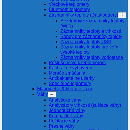
Vreckové teplomery
Bluetooth teplomery
Záznamníky teploty (Dataloggery)
Bezdrôtové záznamníky teploty
(WiFi)
Záznamníky teploty a vlhkosti
Sondy pre záznamníky teploty
Záznamníky teploty USB
Záznamníky teploty pre veľmi
vysoké teploty
Záznamníky teploty vodotesné
Príslušenstvo k teplomerom
Kalibračné vybavenie
Merače zmáčania
Antibakteriálne utierky
Špeciálne teplomery
Manometre & Merače tlaku
Váhy
Analytické váhy
Analyzátory vlhkosti (sušiace váhy)
Jednoduché váhy
Kompaktné váhy
Počítacie váhy
Presné váhy