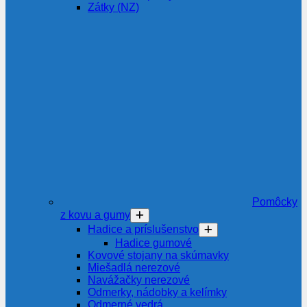
Zátky (NZ)
Pomôcky
z kovu a gumy
Hadice a príslušenstvo
Hadice gumové
Kovové stojany na skúmavky
Miešadlá nerezové
Navážačky nerezové
Odmerky, nádobky a kelímky
Odmerné vedrá