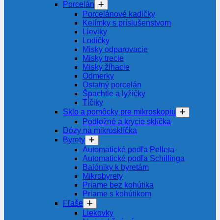
Porcelán
Porcelánové kadičky
Kelímky s príslušenstvom
Lieviky
Lodičky
Misky odparovacie
Misky trecie
Misky žíhacie
Odmerky
Ostatný porcelán
Špachtle a lyžičky
Tĺčiky
Sklo a pomôcky pre mikroskopiu
Podložné a krycie sklíčka
Dózy na mikrosklíčka
Byrety
Automatické podľa Pelleta
Automatické podľa Schillinga
Balóniky k byretám
Mikrobyrety
Priame bez kohútika
Priame s kohútikom
Fľaše
Liekovky