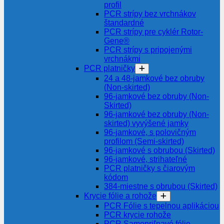
profil
PCR strípy bez vrchnákov
štandardné
PCR strípy pre cyklér Rotor-
Gene®
PCR strípy s pripojenými
vrchnákmi
PCR platničky
24 a 48-jamkové bez obruby
(Non-skirted)
96-jamkové bez obruby (Non-
Skirted)
96-jamkové bez obruby (Non-
skirted) vyvýšené jamky
96-jamkové, s polovičným
profilom (Semi-skirted)
96-jamkové s obrubou (Skirted)
96-jamkové, strihateľné
PCR platničky s čiarovým
kódom
384-miestne s obrubou (Skirted)
Krycie fólie a rohože
PCR Fólie s tepelnou aplikáciou
PCR krycie rohože
PCR Samopriľnavé fólie