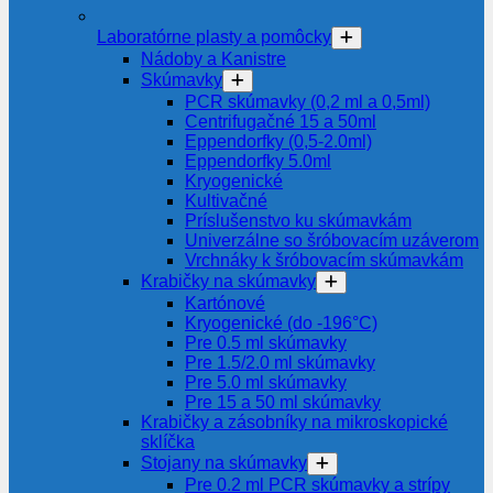
Laboratórne plasty a pomôcky
Nádoby a Kanistre
Skúmavky
PCR skúmavky (0,2 ml a 0,5ml)
Centrifugačné 15 a 50ml
Eppendorfky (0,5-2.0ml)
Eppendorfky 5.0ml
Kryogenické
Kultivačné
Príslušenstvo ku skúmavkám
Univerzálne so šróbovacím uzáverom
Vrchnáky k šróbovacím skúmavkám
Krabičky na skúmavky
Kartónové
Kryogenické (do -196°C)
Pre 0.5 ml skúmavky
Pre 1.5/2.0 ml skúmavky
Pre 5.0 ml skúmavky
Pre 15 a 50 ml skúmavky
Krabičky a zásobníky na mikroskopické
sklíčka
Stojany na skúmavky
Pre 0.2 ml PCR skúmavky a strípy