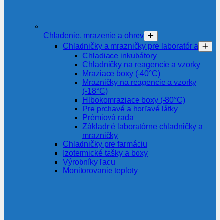
Chladenie, mrazenie a ohrev
Chladničky a mrazničky pre laboratória
Chladiace inkubátory
Chladničky na reagencie a vzorky
Mraziace boxy (-40°C)
Mrazničky na reagencie a vzorky
(-18°C)
Hlbokomraziace boxy (-80°C)
Pre prchavé a horľavé látky
Prémiová rada
Základné laboratórne chladničky a
mrazničky
Chladničky pre farmáciu
Izotermické tašky a boxy
Výrobníky ľadu
Monitorovanie teploty