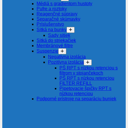
Médiá s gradientom hustoty
Pufre a roztoky
Reagenčné súpravy
Separačné skúmavky
Príslušenstvo
Sitká na bunky
Sady sitiek
Sitká do striekačiek
Membránové filtre
Suspenzie
Negatívna izolácia
Pozitívna izolácia
PŠ RPT s nízkou retenciou s
filtrom v stojančekoch
PŠ RPT s nízkou retenciou
FILTER REFILL
Pipetovacie špičky RPT s
nízkou retenciou
Podporné prístroje na separáciu buniek