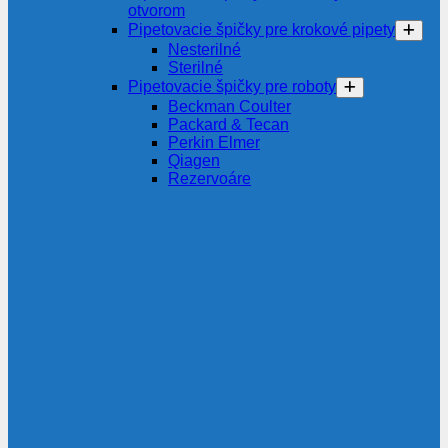
otvorom
Pipetovacie špičky pre krokové pipety
Nesterilné
Sterilné
Pipetovacie špičky pre roboty
Beckman Coulter
Packard & Tecan
Perkin Elmer
Qiagen
Rezervoáre