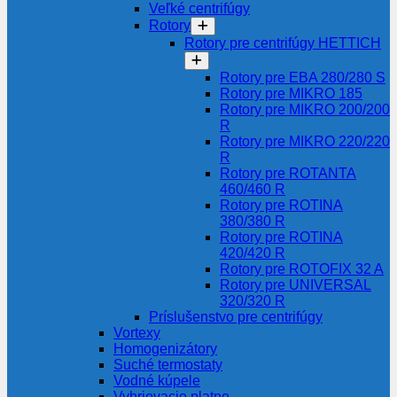
Veľké centrifúgy
Rotory
Rotory pre centrifúgy HETTICH
Rotory pre EBA 280/280 S
Rotory pre MIKRO 185
Rotory pre MIKRO 200/200
R
Rotory pre MIKRO 220/220
R
Rotory pre ROTANTA
460/460 R
Rotory pre ROTINA
380/380 R
Rotory pre ROTINA
420/420 R
Rotory pre ROTOFIX 32 A
Rotory pre UNIVERSAL
320/320 R
Príslušenstvo pre centrifúgy
Vortexy
Homogenizátory
Suché termostaty
Vodné kúpele
Vyhrievacie platne