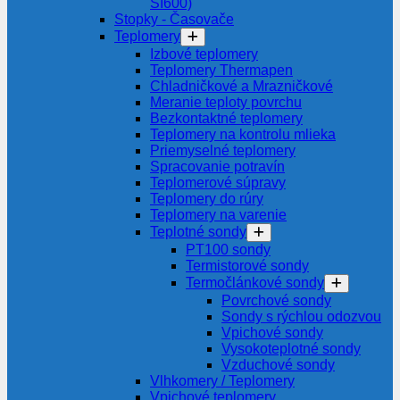
SI600)
Stopky - Časovače
Teplomery
Izbové teplomery
Teplomery Thermapen
Chladničkové a Mrazničkové
Meranie teploty povrchu
Bezkontaktné teplomery
Teplomery na kontrolu mlieka
Priemyselné teplomery
Spracovanie potravín
Teplomerové súpravy
Teplomery do rúry
Teplomery na varenie
Teplotné sondy
PT100 sondy
Termistorové sondy
Termočlánkové sondy
Povrchové sondy
Sondy s rýchlou odozvou
Vpichové sondy
Vysokoteplotné sondy
Vzduchové sondy
Vlhkomery / Teplomery
Vpichové teplomery