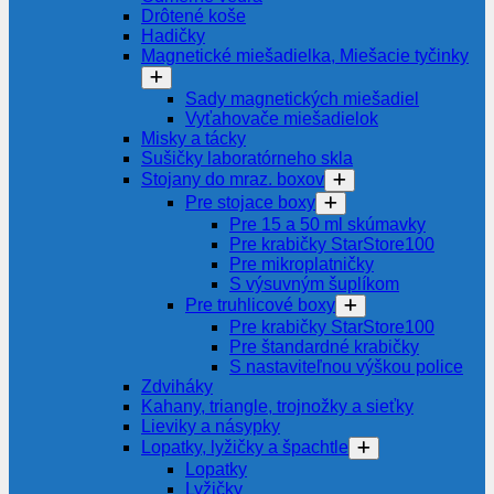
Drôtené koše
Hadičky
Magnetické miešadielka, Miešacie tyčinky
Sady magnetických miešadiel
Vyťahovače miešadielok
Misky a tácky
Sušičky laboratórneho skla
Stojany do mraz. boxov
Pre stojace boxy
Pre 15 a 50 ml skúmavky
Pre krabičky StarStore100
Pre mikroplatničky
S výsuvným šuplíkom
Pre truhlicové boxy
Pre krabičky StarStore100
Pre štandardné krabičky
S nastaviteľnou výškou police
Zdviháky
Kahany, triangle, trojnožky a sieťky
Lieviky a násypky
Lopatky, lyžičky a špachtle
Lopatky
Lyžičky