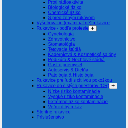
Proti rádioaktivite
Biologické riziko
Chemické riziko
S predĺženým rukávom
Vyšetrovacie (examinačné) rukavice
Rukavice - podľa profesie
Gynekológia
Zdravotníctvo
Stomatológia
Tetovacie štúdiá
Kaderníctvá & Kozmetické salóny
Pedikúra & Nechtové štúdiá
Gastro priemysel
Autoservis & Dielňa
Patológia & Histológia
Rukavice pre ľudí s citlivou pokožkou
Rukavice do čistých priestorov (CR)
Nízke riziko kontaminácie
Vysoké riziko kontaminácie
Extrémne riziko kontaminácie
Veľmi dlhý rukáv
Sterilné rukavice
Príslušenstvo