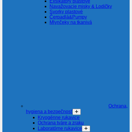
Exsikátory plastové
Navažovacie misky & Lodičky
Svorky plastové
Čerpadlá&Pumpy
Mlynčeky na tkanivá
Ochrana,
hygiena a bezpečnosť
Kryogénne rukavice
Ochrana tváre a zraku
Laboratórne rukavice