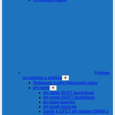
Prístroje
na meranie a analýzu
Testovanie kvality fritovacieho oleja
pH metre
pH metre ISFET bezdrôtové
pH sondy ISFET bezdrôtové
ph metre klasické
pH sondy klasické
Sondy k ISFET pH metrom (SI400 a