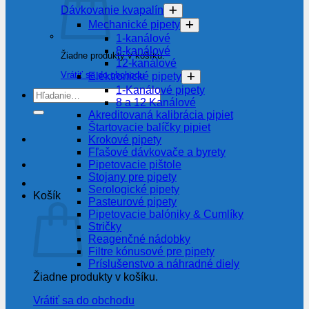
Dávkovanie kvapalín
Mechanické pipety
1-kanálové
8-kanálové
Žiadne produkty v košíku.
12-kanálové
Vrátiť sa do obchodu
Elektronické pipety
1-Kanálové pipety
Hľadať:
8 a 12 Kanálové
Akreditovaná kalibrácia pipiet
Štartovacie balíčky pipiet
Krokové pipety
Fľašové dávkovače a byrety
Pipetovacie pištole
Stojany pre pipety
Serologické pipety
Košík
Pasteurové pipety
Pipetovacie balóniky & Cumlíky
Stričky
Reagenčné nádobky
Filtre kónusové pre pipety
Príslušenstvo a náhradné diely
Žiadne produkty v košíku.
Vrátiť sa do obchodu