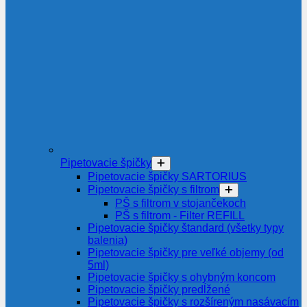
Pipetovacie špičky
Pipetovacie špičky SARTORIUS
Pipetovacie špičky s filtrom
PŠ s filtrom v stojančekoch
PŠ s filtrom - Filter REFILL
Pipetovacie špičky štandard (všetky typy
balenia)
Pipetovacie špičky pre veľké objemy (od
5ml)
Pipetovacie špičky s ohybným koncom
Pipetovacie špičky predĺžené
Pipetovacie špičky s rozšíreným nasávacím