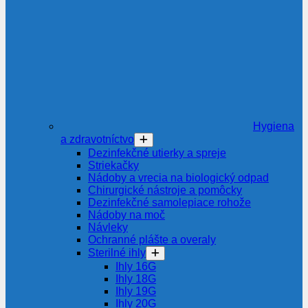
Hygiena
a zdravotníctvo
Dezinfekčné utierky a spreje
Striekačky
Nádoby a vrecia na biologický odpad
Chirurgické nástroje a pomôcky
Dezinfekčné samolepiace rohože
Nádoby na moč
Návleky
Ochranné plášte a overaly
Sterilné ihly
Ihly 16G
Ihly 18G
Ihly 19G
Ihly 20G