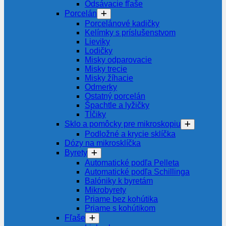
Odsávacie fľaše
Porcelán
Porcelánové kadičky
Kelímky s príslušenstvom
Lieviky
Lodičky
Misky odparovacie
Misky trecie
Misky žíhacie
Odmerky
Ostatný porcelán
Špachtle a lyžičky
Tĺčiky
Sklo a pomôcky pre mikroskopiu
Podložné a krycie sklíčka
Dózy na mikrosklíčka
Byrety
Automatické podľa Pelleta
Automatické podľa Schillinga
Balóniky k byretám
Mikrobyrety
Priame bez kohútika
Priame s kohútikom
Fľaše