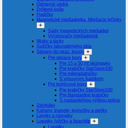
Odmerné vedrá
Drôtené koše
Hadičky
Magnetické miešadielka, Miešacie tyčinky
Sady magnetických miešadiel
Vyťahovače miešadielok
Misky a tácky
Sušičky laboratórneho skla
Stojany do mraz. boxov
Pre stojace boxy
Pre 15 a 50 ml skúmavky
Pre krabičky StarStore100
Pre mikroplatničky
S výsuvným šuplíkom
Pre truhlicové boxy
Pre krabičky StarStore100
Pre štandardné krabičky
S nastaviteľnou výškou police
Zdviháky
Kahany, triangle, trojnožky a sieťky
Lieviky a násypky
Lopatky, lyžičky a špachtle
Lopatky