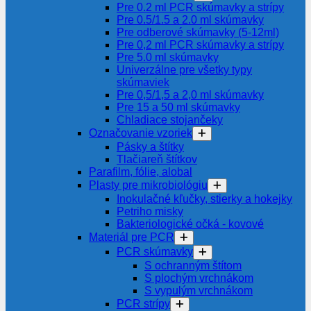
Pre 0.2 ml PCR skúmavky a strípy
Pre 0.5/1.5 a 2.0 ml skúmavky
Pre odberové skúmavky (5-12ml)
Pre 0,2 ml PCR skúmavky a strípy
Pre 5.0 ml skúmavky
Univerzálne pre všetky typy
skúmaviek
Pre 0,5/1,5 a 2,0 ml skúmavky
Pre 15 a 50 ml skúmavky
Chladiace stojančeky
Označovanie vzoriek
Pásky a štítky
Tlačiareň štítkov
Parafilm, fólie, alobal
Plasty pre mikrobiológiu
Inokulačné kľučky, stierky a hokejky
Petriho misky
Bakteriologické očká - kovové
Materiál pre PCR
PCR skúmavky
S ochranným štítom
S plochým vrchnákom
S vypulým vrchnákom
PCR strípy