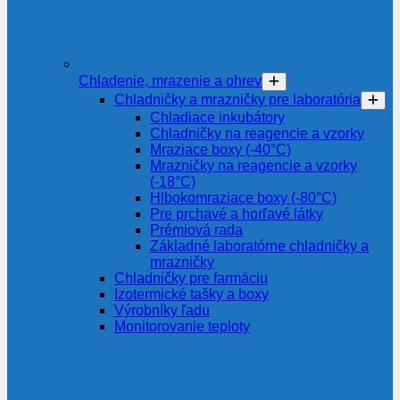
Chladenie, mrazenie a ohrev
Chladničky a mrazničky pre laboratória
Chladiace inkubátory
Chladničky na reagencie a vzorky
Mraziace boxy (-40°C)
Mrazničky na reagencie a vzorky
(-18°C)
Hlbokomraziace boxy (-80°C)
Pre prchavé a horľavé látky
Prémiová rada
Základné laboratórne chladničky a
mrazničky
Chladničky pre farmáciu
Izotermické tašky a boxy
Výrobníky ľadu
Monitorovanie teploty