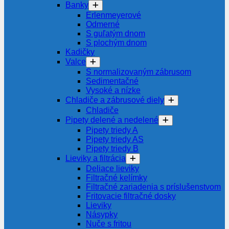
Banky
Erlenmeyerové
Odmerné
S guľatým dnom
S plochým dnom
Kadičky
Valce
S normalizovaným zábrusom
Sedimentačné
Vysoké a nízke
Chladiče a zábrusové diely
Chladiče
Pipety delené a nedelené
Pipety triedy A
Pipety triedy AS
Pipety triedy B
Lieviky a filtrácia
Deliace lieviky
Filtračné kelímky
Filtračné zariadenia s príslušenstvom
Fritovacie filtračné dosky
Lieviky
Násypky
Nuče s fritou