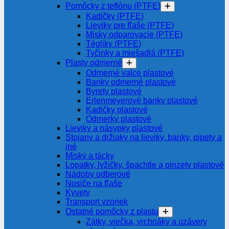
Pomôcky z teflónu (PTFE)
Kadičky (PTFE)
Lieviky pre fľaše (PTFE)
Misky odparovacie (PTFE)
Tégliky (PTFE)
Tyčinky a miešadlá (PTFE)
Plasty odmerné
Odmerné valce plastové
Banky odmerné plastové
Byrety plastové
Erlenmeyerové banky plastové
Kadičky plastové
Odmerky plastové
Lieviky a násypky plastové
Stojany a držiaky na lieviky, banky, pipety a
iné
Misky a tácky
Lopatky, lyžičky, špachtle a pinzety plastové
Nádoby odberové
Nosiče na fľaše
Kyvety
Transport vzoriek
Ostatné pomôcky z plastu
Zátky, viečka, vrchnáky a uzávery