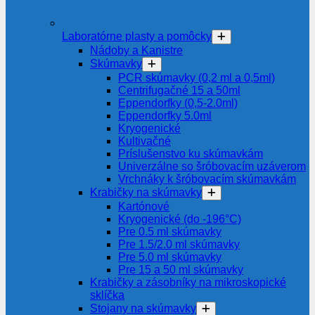
Laboratórne plasty a pomôcky
Nádoby a Kanistre
Skúmavky
PCR skúmavky (0,2 ml a 0,5ml)
Centrifugačné 15 a 50ml
Eppendorfky (0,5-2.0ml)
Eppendorfky 5.0ml
Kryogenické
Kultivačné
Príslušenstvo ku skúmavkám
Univerzálne so šróbovacím uzáverom
Vrchnáky k šróbovacím skúmavkám
Krabičky na skúmavky
Kartónové
Kryogenické (do -196°C)
Pre 0.5 ml skúmavky
Pre 1.5/2.0 ml skúmavky
Pre 5.0 ml skúmavky
Pre 15 a 50 ml skúmavky
Krabičky a zásobníky na mikroskopické
sklíčka
Stojany na skúmavky