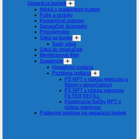
Separácia buniek
Médiá s gradientom hustoty
Pufre a roztoky
Reagenčné súpravy
Separačné skúmavky
Príslušenstvo
Sitká na bunky
Sady sitiek
Sitká do striekačiek
Membránové filtre
Suspenzie
Negatívna izolácia
Pozitívna izolácia
PŠ RPT s nízkou retenciou s
filtrom v stojančekoch
PŠ RPT s nízkou retenciou
FILTER REFILL
Pipetovacie špičky RPT s
nízkou retenciou
Podporné prístroje na separáciu buniek