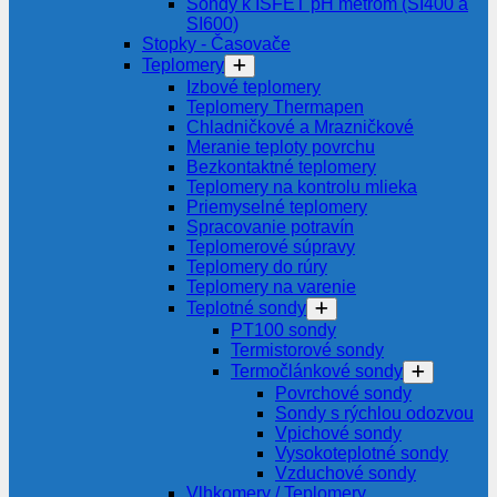
Sondy k ISFET pH metrom (SI400 a
SI600)
Stopky - Časovače
Teplomery
Izbové teplomery
Teplomery Thermapen
Chladničkové a Mrazničkové
Meranie teploty povrchu
Bezkontaktné teplomery
Teplomery na kontrolu mlieka
Priemyselné teplomery
Spracovanie potravín
Teplomerové súpravy
Teplomery do rúry
Teplomery na varenie
Teplotné sondy
PT100 sondy
Termistorové sondy
Termočlánkové sondy
Povrchové sondy
Sondy s rýchlou odozvou
Vpichové sondy
Vysokoteplotné sondy
Vzduchové sondy
Vlhkomery / Teplomery