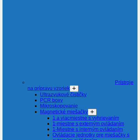
Prístroje
na prípravu vzoriek
Ultrazvukové čističky
PCR boxy
Mikroskopovanie
Magnetické miešačky
1 a viacmiestne s vyhrievaním
1-miestne s externým ovládaním
1-Miestne s interným ovládaním
Ovládacie jednotky pre miešačky s