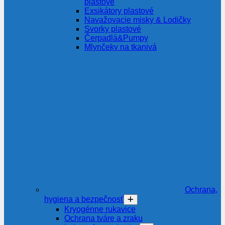
plastové
Exsikátory plastové
Navažovacie misky & Lodičky
Svorky plastové
Čerpadlá&Pumpy
Mlynčeky na tkanivá
Ochrana,
hygiena a bezpečnosť
Kryogénne rukavice
Ochrana tváre a zraku