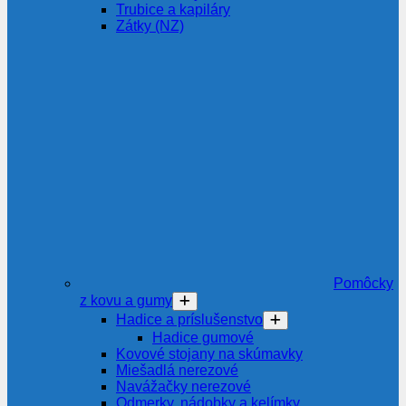
Trubice a kapiláry
Zátky (NZ)
Pomôcky
z kovu a gumy
Hadice a príslušenstvo
Hadice gumové
Kovové stojany na skúmavky
Miešadlá nerezové
Navážačky nerezové
Odmerky, nádobky a kelímky