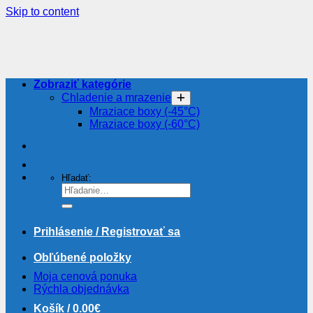
Skip to content
Zobraziť kategórie
Chladenie a mrazenie
Mraziace boxy (-45°C)
Mraziace boxy (-60°C)
Hľadať:
Prihlásenie / Registrovať sa
Obľúbené položky
Moja cenová ponuka
Rýchla objednávka
Košík /
0.00
€