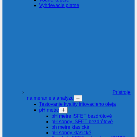
Vyhrievacie platne
Prístroje
na meranie a analýzu
Testovanie kvality fritovacieho oleja
pH metre
pH metre ISFET bezdrôtové
pH sondy ISFET bezdrôtové
ph metre klasické
pH sondy klasické