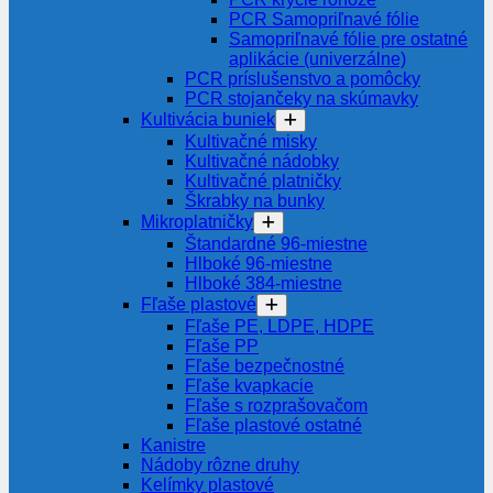
PCR Samopriľnavé fólie
Samopriľnavé fólie pre ostatné
aplikácie (univerzálne)
PCR príslušenstvo a pomôcky
PCR stojančeky na skúmavky
Kultivácia buniek
Kultivačné misky
Kultivačné nádobky
Kultivačné platničky
Škrabky na bunky
Mikroplatničky
Štandardné 96-miestne
Hlboké 96-miestne
Hlboké 384-miestne
Fľaše plastové
Fľaše PE, LDPE, HDPE
Fľaše PP
Fľaše bezpečnostné
Fľaše kvapkacie
Fľaše s rozprašovačom
Fľaše plastové ostatné
Kanistre
Nádoby rôzne druhy
Kelímky plastové