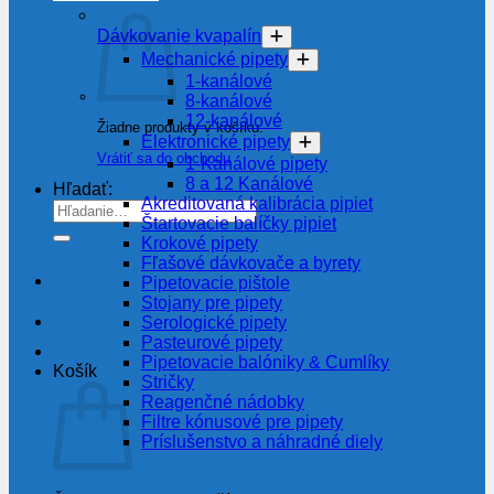
Dávkovanie kvapalín
Mechanické pipety
1-kanálové
8-kanálové
12-kanálové
Žiadne produkty v košíku.
Elektronické pipety
Vrátiť sa do obchodu
1-Kanálové pipety
8 a 12 Kanálové
Hľadať:
Akreditovaná kalibrácia pipiet
Štartovacie balíčky pipiet
Krokové pipety
Fľašové dávkovače a byrety
Pipetovacie pištole
Stojany pre pipety
Serologické pipety
Pasteurové pipety
Pipetovacie balóniky & Cumlíky
Košík
Stričky
Reagenčné nádobky
Filtre kónusové pre pipety
Príslušenstvo a náhradné diely