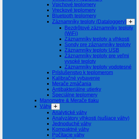
Vpichové teplomery
Vreckové teplomery
Bluetooth teplomery
Záznamníky teploty (Dataloggery)
Bezdrôtové záznamníky teploty
(WiFi)
Záznamníky teploty a vlhkosti
Sondy pre záznamníky teploty
Záznamníky teploty USB
Záznamníky teploty pre veľmi
vysoké teploty
Záznamníky teploty vodotesné
Príslušenstvo k teplomerom
Kalibračné vybavenie
Merače zmáčania
Antibakteriálne utierky
Špeciálne teplomery
Manometre & Merače tlaku
Váhy
Analytické váhy
Analyzátory vlhkosti (sušiace váhy)
Jednoduché váhy
Kompaktné váhy
Počítacie váhy