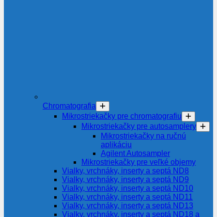
Chromatografia
Mikrostriekačky pre chromatografiu
Mikrostriekačky pre autosamplery
Mikrostriekačky na ručnú
aplikáciu
Agilent Autosampler
Mikrostriekačky pre veľké objemy
Vialky, vrchnáky, inserty a septá ND8
Vialky, vrchnáky, inserty a septá ND9
Vialky, vrchnáky, inserty a septá ND10
Vialky, vrchnáky, inserty a septá ND11
Vialky, vrchnáky, inserty a septá ND13
Vialky, vrchnáky, inserty a septá ND18 a