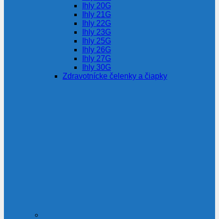
Ihly 20G
Ihly 21G
Ihly 22G
Ihly 23G
Ihly 25G
Ihly 26G
Ihly 27G
Ihly 30G
Zdravotnícke čelenky a čiapky