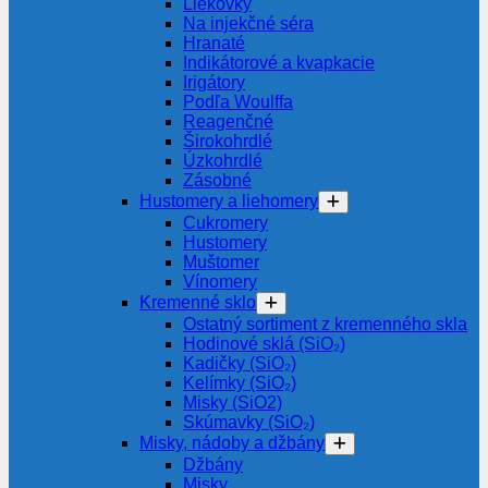
Liekovky
Na injekčné séra
Hranaté
Indikátorové a kvapkacie
Irigátory
Podľa Woulffa
Reagenčné
Širokohrdlé
Úzkohrdlé
Zásobné
Hustomery a liehomery
Cukromery
Hustomery
Muštomer
Vínomery
Kremenné sklo
Ostatný sortiment z kremenného skla
Hodinové sklá (SiO₂)
Kadičky (SiO₂)
Kelímky (SiO₂)
Misky (SiO2)
Skúmavky (SiO₂)
Misky, nádoby a džbány
Džbány
Misky