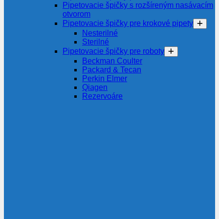
Pipetovacie špičky s rozšíreným nasávacím
otvorom
Pipetovacie špičky pre krokové pipety
Nesterilné
Sterilné
Pipetovacie špičky pre roboty
Beckman Coulter
Packard & Tecan
Perkin Elmer
Qiagen
Rezervoáre