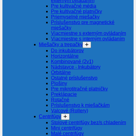
externým ovládaním
Pre kultivačné média
Pre kultivačné platničky
Priemyselné miešačky
Príslušenstvo pre magnetické
miešačky
Viacmiestne s externým ovládaním
Viacmiestne s interným ovládaním
Miešačky a trepačky
Do inkubátorov
Horizontálne
Kombinované (2v1)
Nádstavce - Inkubátory
Orbitálne
Ostatné príslušenstvo
Plošiny
Pre mikrotitračné platničky
Preklápacie
Rotačné
Príslušenstvo k miešačkám
Valcové (Rollery)
Centrifúgy
Stolové centrifúgy bez/s chladením
Mini centrifúgy
Malé centrifúgy