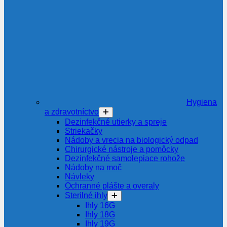
Hygiena
a zdravotníctvo
Dezinfekčné utierky a spreje
Striekačky
Nádoby a vrecia na biologický odpad
Chirurgické nástroje a pomôcky
Dezinfekčné samolepiace rohože
Nádoby na moč
Návleky
Ochranné plášte a overaly
Sterilné ihly
Ihly 16G
Ihly 18G
Ihly 19G