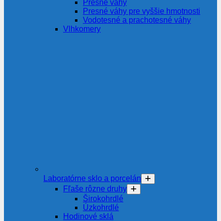
Presné váhy
Presné váhy pre vyššie hmotnosti
Vodotesné a prachotesné váhy
Vlhkomery
Laboratórne sklo a porcelán
Fľaše rôzne druhy
Širokohrdlé
Úzkohrdlé
Hodinové sklá