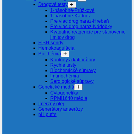
Drogové testy
1-násobné-Prúžkové
1-násobné-Kartridž
Pre viac drog naraz-Hrebeň
Pre viac drog naraz-Nádobky
Kvapalné reagencie pre stanovenie
limitov drog
FISH sondy
Hemokoagulácia
Biochémia
Kontroly a kalibrátory
Rýchle testy
Biochemické súpravy
Imunochémia
Serologické súpravy
Genetické médiá
Cytogenetika
RPMI1640 médiá
Imerzný olej
Generátory anaerózy
pH pufre