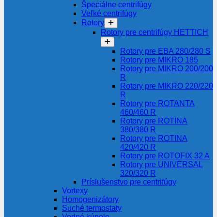
Špeciálne centrifúgy
Veľké centrifúgy
Rotory
Rotory pre centrifúgy HETTICH
Rotory pre EBA 280/280 S
Rotory pre MIKRO 185
Rotory pre MIKRO 200/200
R
Rotory pre MIKRO 220/220
R
Rotory pre ROTANTA
460/460 R
Rotory pre ROTINA
380/380 R
Rotory pre ROTINA
420/420 R
Rotory pre ROTOFIX 32 A
Rotory pre UNIVERSAL
320/320 R
Príslušenstvo pre centrifúgy
Vortexy
Homogenizátory
Suché termostaty
Vodné kúpele