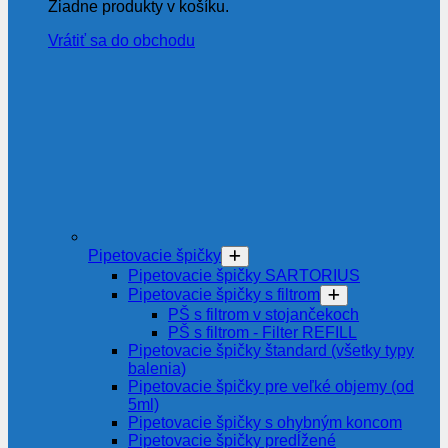
Žiadne produkty v košíku.
Vrátiť sa do obchodu
Pipetovacie špičky
Pipetovacie špičky SARTORIUS
Pipetovacie špičky s filtrom
PŠ s filtrom v stojančekoch
PŠ s filtrom - Filter REFILL
Pipetovacie špičky štandard (všetky typy
balenia)
Pipetovacie špičky pre veľké objemy (od
5ml)
Pipetovacie špičky s ohybným koncom
Pipetovacie špičky predĺžené