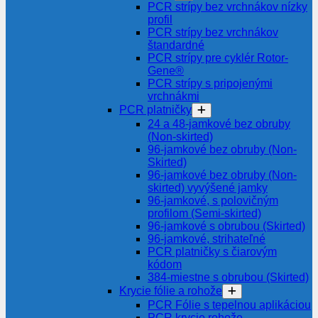
PCR strípy bez vrchnákov nízky
profil
PCR strípy bez vrchnákov
štandardné
PCR strípy pre cyklér Rotor-
Gene®
PCR strípy s pripojenými
vrchnákmi
PCR platničky
24 a 48-jamkové bez obruby
(Non-skirted)
96-jamkové bez obruby (Non-
Skirted)
96-jamkové bez obruby (Non-
skirted) vyvýšené jamky
96-jamkové, s polovičným
profilom (Semi-skirted)
96-jamkové s obrubou (Skirted)
96-jamkové, strihateľné
PCR platničky s čiarovým
kódom
384-miestne s obrubou (Skirted)
Krycie fólie a rohože
PCR Fólie s tepelnou aplikáciou
PCR krycie rohože