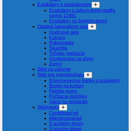
Exsikátory a príslušenstvo
Exsikátory s úzkym dnom podľa
normy 12491
Exsikátory so širokým dnom
Ostatné laboratórne sklo
Hodinové sklo
Kahany
Pyknometre
Špachtle
Tyčinky miešacie
Vzorkovnice na plyny
Zvony
Sklo na váženie
Sklo pre mikrobiológiu
Erlenmeyerove banky s uzáverom
Banky na kultúry
Petriho misky
Počítacie komôrky
Valce na preparáty
Skúmavky
Centrifugačné
Mikrobiologické
S guľatým dnom
S rovným dnom