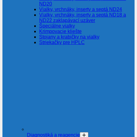
ND20
Vialky, vrchnáky, inserty a septá ND24
Vialky, vrchnáky, inserty a septá ND18 a
ND22 zaklapávací uzáver
Špeciálne vialky
Krimpovacie kliešte
Stojany a krabičky na vialky
Striekačky pre HPLC
Diagnostiká a reagencie