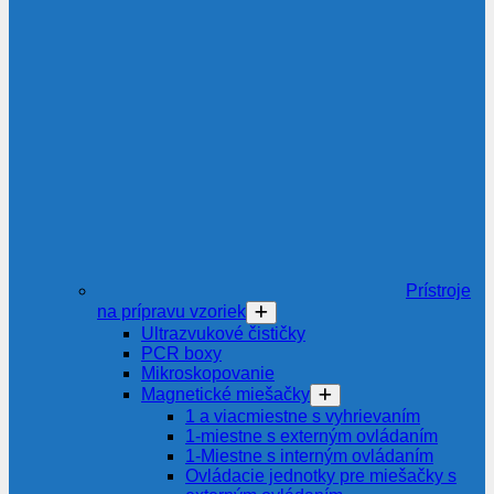
Prístroje
na prípravu vzoriek
Ultrazvukové čističky
PCR boxy
Mikroskopovanie
Magnetické miešačky
1 a viacmiestne s vyhrievaním
1-miestne s externým ovládaním
1-Miestne s interným ovládaním
Ovládacie jednotky pre miešačky s