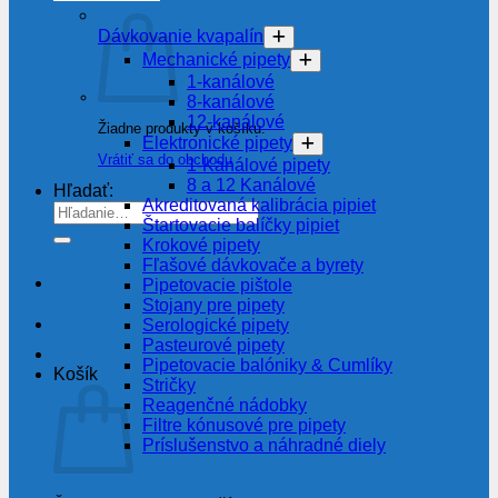
Dávkovanie kvapalín
Mechanické pipety
1-kanálové
8-kanálové
12-kanálové
Žiadne produkty v košíku.
Elektronické pipety
Vrátiť sa do obchodu
1-Kanálové pipety
8 a 12 Kanálové
Hľadať:
Akreditovaná kalibrácia pipiet
Štartovacie balíčky pipiet
Krokové pipety
Fľašové dávkovače a byrety
Pipetovacie pištole
Stojany pre pipety
Serologické pipety
Pasteurové pipety
Pipetovacie balóniky & Cumlíky
Košík
Stričky
Reagenčné nádobky
Filtre kónusové pre pipety
Príslušenstvo a náhradné diely