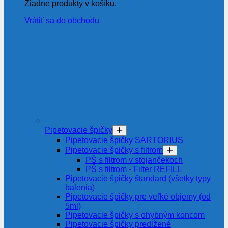
Žiadne produkty v košíku.
Vrátiť sa do obchodu
Pipetovacie špičky
Pipetovacie špičky SARTORIUS
Pipetovacie špičky s filtrom
PŠ s filtrom v stojančekoch
PŠ s filtrom - Filter REFILL
Pipetovacie špičky štandard (všetky typy
balenia)
Pipetovacie špičky pre veľké objemy (od
5ml)
Pipetovacie špičky s ohybným koncom
Pipetovacie špičky predĺžené