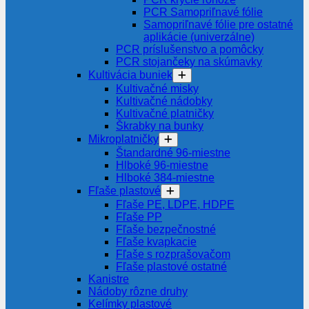
PCR Samopriľnavé fólie
Samopriľnavé fólie pre ostatné
aplikácie (univerzálne)
PCR príslušenstvo a pomôcky
PCR stojančeky na skúmavky
Kultivácia buniek
Kultivačné misky
Kultivačné nádobky
Kultivačné platničky
Škrabky na bunky
Mikroplatničky
Štandardné 96-miestne
Hlboké 96-miestne
Hlboké 384-miestne
Fľaše plastové
Fľaše PE, LDPE, HDPE
Fľaše PP
Fľaše bezpečnostné
Fľaše kvapkacie
Fľaše s rozprašovačom
Fľaše plastové ostatné
Kanistre
Nádoby rôzne druhy
Kelímky plastové