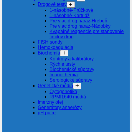
Drogové testy
1-násobné-Prúžkové
1-násobné-Kartridž
Pre viac drog naraz-Hrebeň
Pre viac drog naraz-Nádobky
Kvapalné reagencie pre stanovenie
limitov drog
FISH sondy
Hemokoagulácia
Biochémia
Kontroly a kalibrátory
Rýchle testy
Biochemické súpravy
Imunochémia
Serologické súpravy
Genetické médiá
Cytogenetika
RPMI1640 médiá
Imerzný olej
Generátory anaerózy
pH pufre