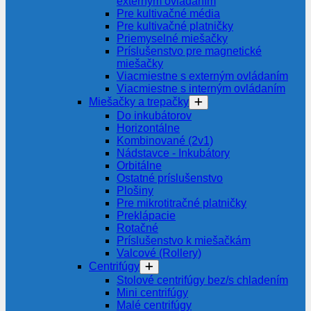
externým ovládaním
Pre kultivačné média
Pre kultivačné platničky
Priemyselné miešačky
Príslušenstvo pre magnetické
miešačky
Viacmiestne s externým ovládaním
Viacmiestne s interným ovládaním
Miešačky a trepačky
Do inkubátorov
Horizontálne
Kombinované (2v1)
Nádstavce - Inkubátory
Orbitálne
Ostatné príslušenstvo
Plošiny
Pre mikrotitračné platničky
Preklápacie
Rotačné
Príslušenstvo k miešačkám
Valcové (Rollery)
Centrifúgy
Stolové centrifúgy bez/s chladením
Mini centrifúgy
Malé centrifúgy