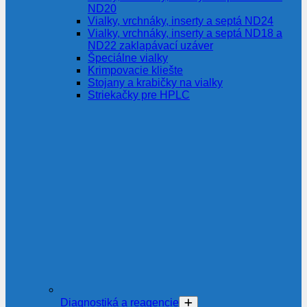
ND20
Vialky, vrchnáky, inserty a septá ND24
Vialky, vrchnáky, inserty a septá ND18 a
ND22 zaklapávací uzáver
Špeciálne vialky
Krimpovacie kliešte
Stojany a krabičky na vialky
Striekačky pre HPLC
Diagnostiká a reagencie