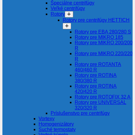
Špeciálne centrifúgy
Veľké centrifúgy
Rotory
Rotory pre centrifúgy HETTICH
Rotory pre EBA 280/280 S
Rotory pre MIKRO 185
Rotory pre MIKRO 200/200
R
Rotory pre MIKRO 220/220
R
Rotory pre ROTANTA
460/460 R
Rotory pre ROTINA
380/380 R
Rotory pre ROTINA
420/420 R
Rotory pre ROTOFIX 32 A
Rotory pre UNIVERSAL
320/320 R
Príslušenstvo pre centrifúgy
Vortexy
Homogenizátory
Suché termostaty
Vodné kúpele