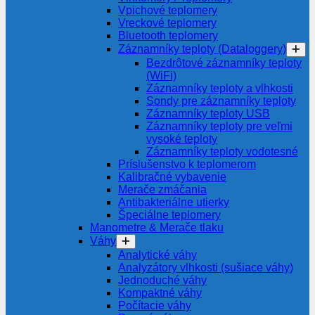
Vpichové teplomery
Vreckové teplomery
Bluetooth teplomery
Záznamníky teploty (Dataloggery)
Bezdrôtové záznamníky teploty
(WiFi)
Záznamníky teploty a vlhkosti
Sondy pre záznamníky teploty
Záznamníky teploty USB
Záznamníky teploty pre veľmi
vysoké teploty
Záznamníky teploty vodotesné
Príslušenstvo k teplomerom
Kalibračné vybavenie
Merače zmáčania
Antibakteriálne utierky
Špeciálne teplomery
Manometre & Merače tlaku
Váhy
Analytické váhy
Analyzátory vlhkosti (sušiace váhy)
Jednoduché váhy
Kompaktné váhy
Počítacie váhy