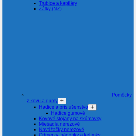
Trubice a kapiláry
Zátky (NZ)
Pomôcky
z kovu a gumy
Hadice a príslušenstvo
Hadice gumové
Kovové stojany na skúmavky
Miešadlá nerezové
Navážačky nerezové
Odmerky, nádobky a kelímky