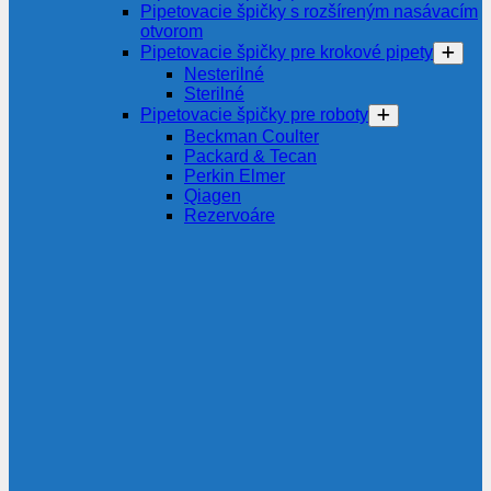
Pipetovacie špičky s rozšíreným nasávacím
otvorom
Pipetovacie špičky pre krokové pipety
Nesterilné
Sterilné
Pipetovacie špičky pre roboty
Beckman Coulter
Packard & Tecan
Perkin Elmer
Qiagen
Rezervoáre