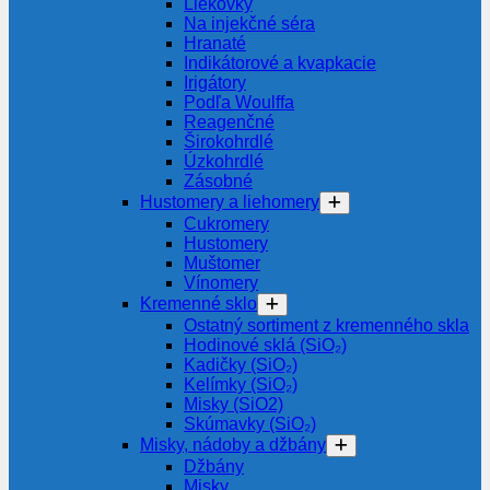
Liekovky
Na injekčné séra
Hranaté
Indikátorové a kvapkacie
Irigátory
Podľa Woulffa
Reagenčné
Širokohrdlé
Úzkohrdlé
Zásobné
Hustomery a liehomery
Cukromery
Hustomery
Muštomer
Vínomery
Kremenné sklo
Ostatný sortiment z kremenného skla
Hodinové sklá (SiO₂)
Kadičky (SiO₂)
Kelímky (SiO₂)
Misky (SiO2)
Skúmavky (SiO₂)
Misky, nádoby a džbány
Džbány
Misky