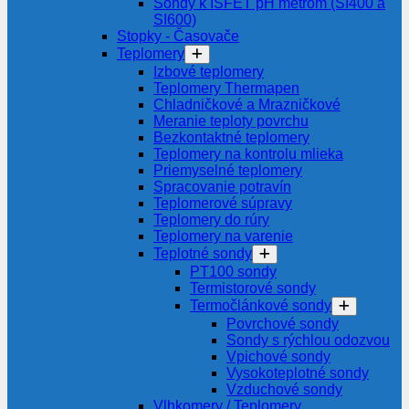
Sondy k ISFET pH metrom (SI400 a
SI600)
Stopky - Časovače
Teplomery
Izbové teplomery
Teplomery Thermapen
Chladničkové a Mrazničkové
Meranie teploty povrchu
Bezkontaktné teplomery
Teplomery na kontrolu mlieka
Priemyselné teplomery
Spracovanie potravín
Teplomerové súpravy
Teplomery do rúry
Teplomery na varenie
Teplotné sondy
PT100 sondy
Termistorové sondy
Termočlánkové sondy
Povrchové sondy
Sondy s rýchlou odozvou
Vpichové sondy
Vysokoteplotné sondy
Vzduchové sondy
Vlhkomery / Teplomery