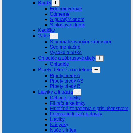
Banky
Erlenmeyerové
Odmerné
S guľatým dnom
S plochým dnom
Kadičky
Valce
S normalizovaným zábrusom
Sedimentačné
Vysoké a nízke
Chladiče a zábrusové diely
Chladiče
Pipety delené a nedelené
Pipety triedy A
Pipety triedy AS
Pipety triedy B
Lieviky a filtrácia
Deliace lieviky
Filtračné kelímky
Filtračné zariadenia s príslušenstvom
Fritovacie filtračné dosky
Lieviky
Násypky
Nuče s fritou