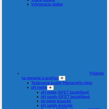
Vyhrievacie platne
Prístroje
na meranie a analýzu
Testovanie kvality fritovacieho oleja
pH metre
pH metre ISFET bezdrôtové
pH sondy ISFET bezdrôtové
ph metre klasické
pH sondy klasické