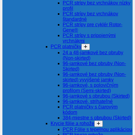
PCR strípy bez vrchnákov nízky
profil
PCR strípy bez vrchnákov
štandardné
PCR strípy pre cyklér Rotor-
Gene®
PCR strípy s pripojenými
vrchnákmi
PCR platničky
24 a 48-jamkové bez obruby
(Non-skirted)
96-jamkové bez obruby (Non-
Skirted)
96-jamkové bez obruby (Non-
skirted) vyvýšené jamky
96-jamkové, s polovičným
profilom (Semi-skirted)
96-jamkové s obrubou (Skirted)
96-jamkové, strihateľné
PCR platničky s čiarovým
kódom
384-miestne s obrubou (Skirted)
Krycie fólie a rohože
PCR Fólie s tepelnou aplikáciou
PCR krycie rohože