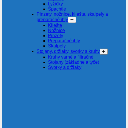
Lyžičky
Špachtle
Pinzety, nožnice, kliešte, skalpely a
preparačné ihly
Kliešte
Nožnice
Pinzety
Preparačné ihly
Skalpely
Stojany, držiaky, svorky a kruhy
Kruhy varné a filtračné
Stojany (základne a tyče)
Svorky a držiaky