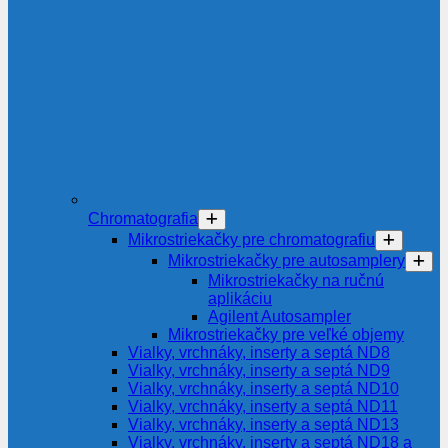
Chromatografia
Mikrostriekačky pre chromatografiu
Mikrostriekačky pre autosamplery
Mikrostriekačky na ručnú
aplikáciu
Agilent Autosampler
Mikrostriekačky pre veľké objemy
Vialky, vrchnáky, inserty a septá ND8
Vialky, vrchnáky, inserty a septá ND9
Vialky, vrchnáky, inserty a septá ND10
Vialky, vrchnáky, inserty a septá ND11
Vialky, vrchnáky, inserty a septá ND13
Vialky, vrchnáky, inserty a septá ND18 a