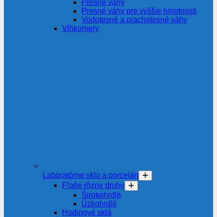
Presné váhy
Presné váhy pre vyššie hmotnosti
Vodotesné a prachotesné váhy
Vlhkomery
Laboratórne sklo a porcelán
Fľaše rôzne druhy
Širokohrdlé
Úzkohrdlé
Hodinové sklá