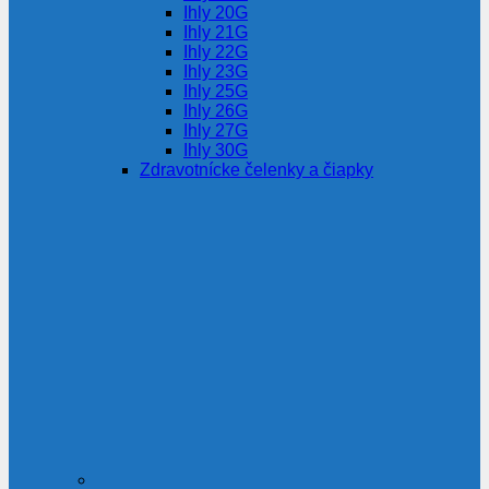
Ihly 20G
Ihly 21G
Ihly 22G
Ihly 23G
Ihly 25G
Ihly 26G
Ihly 27G
Ihly 30G
Zdravotnícke čelenky a čiapky