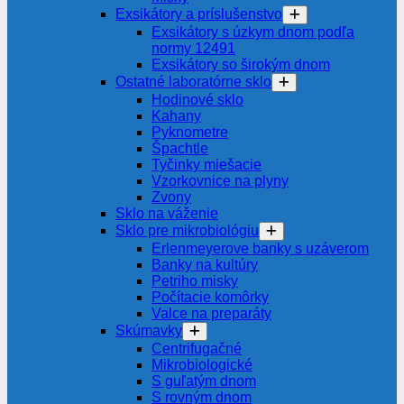
Exsikátory a príslušenstvo
Exsikátory s úzkym dnom podľa
normy 12491
Exsikátory so širokým dnom
Ostatné laboratórne sklo
Hodinové sklo
Kahany
Pyknometre
Špachtle
Tyčinky miešacie
Vzorkovnice na plyny
Zvony
Sklo na váženie
Sklo pre mikrobiológiu
Erlenmeyerove banky s uzáverom
Banky na kultúry
Petriho misky
Počítacie komôrky
Valce na preparáty
Skúmavky
Centrifugačné
Mikrobiologické
S guľatým dnom
S rovným dnom