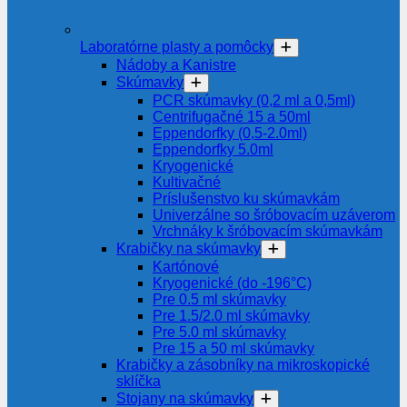
Laboratórne plasty a pomôcky
Nádoby a Kanistre
Skúmavky
PCR skúmavky (0,2 ml a 0,5ml)
Centrifugačné 15 a 50ml
Eppendorfky (0,5-2.0ml)
Eppendorfky 5.0ml
Kryogenické
Kultivačné
Príslušenstvo ku skúmavkám
Univerzálne so šróbovacím uzáverom
Vrchnáky k šróbovacím skúmavkám
Krabičky na skúmavky
Kartónové
Kryogenické (do -196°C)
Pre 0.5 ml skúmavky
Pre 1.5/2.0 ml skúmavky
Pre 5.0 ml skúmavky
Pre 15 a 50 ml skúmavky
Krabičky a zásobníky na mikroskopické
sklíčka
Stojany na skúmavky