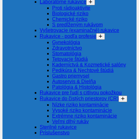
Laboratórne rukavice
Proti rádioaktivite
Biologické riziko
Chemické riziko
S predĺženým rukávom
Vyšetrovacie (examinačné) rukavice
Rukavice - podľa profesie
Gynekológia
Zdravotníctvo
Stomatológia
Tetovacie štúdiá
Kaderníctvá & Kozmetické salóny
Pedikúra & Nechtové štúdiá
Gastro priemysel
Autoservis & Dielňa
Patológia & Histológia
Rukavice pre ľudí s citlivou pokožkou
Rukavice do čistých priestorov (CR)
Nízke riziko kontaminácie
Vysoké riziko kontaminácie
Extrémne riziko kontaminácie
Veľmi dlhý rukáv
Sterilné rukavice
Príslušenstvo