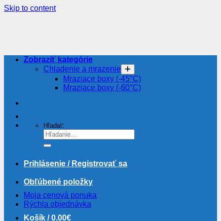
Skip to content
Zobraziť kategórie
Chladenie a mrazenie
Mraziace boxy (-45°C)
Mraziace boxy (-60°C)
Hľadať:
Prihlásenie / Registrovať sa
Obľúbené položky
Moja cenová ponuka
Rýchla objednávka
Košík /
0.00
€