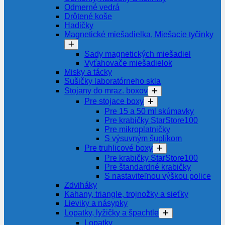
Odmerné vedrá
Drôtené koše
Hadičky
Magnetické miešadielka, Miešacie tyčinky
Sady magnetických miešadiel
Vyťahovače miešadielok
Misky a tácky
Sušičky laboratórneho skla
Stojany do mraz. boxov
Pre stojace boxy
Pre 15 a 50 ml skúmavky
Pre krabičky StarStore100
Pre mikroplatničky
S výsuvným šuplíkom
Pre truhlicové boxy
Pre krabičky StarStore100
Pre štandardné krabičky
S nastaviteľnou výškou police
Zdviháky
Kahany, triangle, trojnožky a sieťky
Lieviky a násypky
Lopatky, lyžičky a špachtle
Lopatky