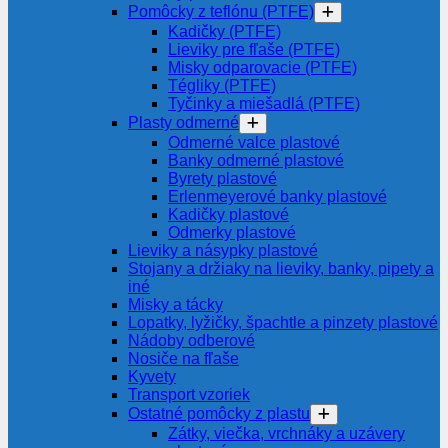
Pomôcky z teflónu (PTFE)
Kadičky (PTFE)
Lieviky pre fľaše (PTFE)
Misky odparovacie (PTFE)
Tégliky (PTFE)
Tyčinky a miešadlá (PTFE)
Plasty odmerné
Odmerné valce plastové
Banky odmerné plastové
Byrety plastové
Erlenmeyerové banky plastové
Kadičky plastové
Odmerky plastové
Lieviky a násypky plastové
Stojany a držiaky na lieviky, banky, pipety a
iné
Misky a tácky
Lopatky, lyžičky, špachtle a pinzety plastové
Nádoby odberové
Nosiče na fľaše
Kyvety
Transport vzoriek
Ostatné pomôcky z plastu
Zátky, viečka, vrchnáky a uzávery