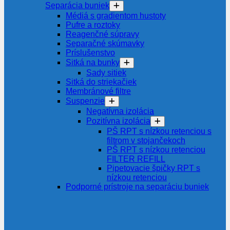
Separácia buniek
Médiá s gradientom hustoty
Pufre a roztoky
Reagenčné súpravy
Separačné skúmavky
Príslušenstvo
Sitká na bunky
Sady sitiek
Sitká do striekačiek
Membránové filtre
Suspenzie
Negatívna izolácia
Pozitívna izolácia
PŠ RPT s nízkou retenciou s
filtrom v stojančekoch
PŠ RPT s nízkou retenciou
FILTER REFILL
Pipetovacie špičky RPT s
nízkou retenciou
Podporné prístroje na separáciu buniek