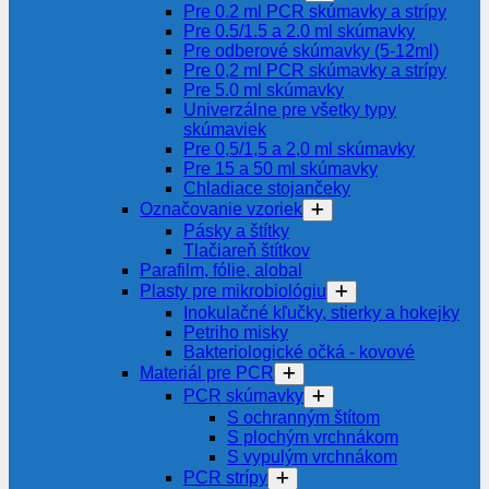
Pre 0.2 ml PCR skúmavky a strípy
Pre 0.5/1.5 a 2.0 ml skúmavky
Pre odberové skúmavky (5-12ml)
Pre 0,2 ml PCR skúmavky a strípy
Pre 5.0 ml skúmavky
Univerzálne pre všetky typy
skúmaviek
Pre 0,5/1,5 a 2,0 ml skúmavky
Pre 15 a 50 ml skúmavky
Chladiace stojančeky
Označovanie vzoriek
Pásky a štítky
Tlačiareň štítkov
Parafilm, fólie, alobal
Plasty pre mikrobiológiu
Inokulačné kľučky, stierky a hokejky
Petriho misky
Bakteriologické očká - kovové
Materiál pre PCR
PCR skúmavky
S ochranným štítom
S plochým vrchnákom
S vypulým vrchnákom
PCR strípy