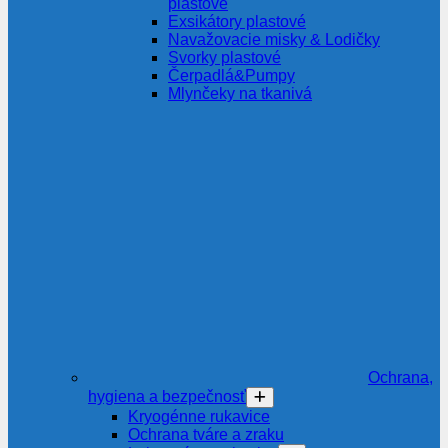
plastové
Exsikátory plastové
Navažovacie misky & Lodičky
Svorky plastové
Čerpadlá&Pumpy
Mlynčeky na tkanivá
Ochrana,
hygiena a bezpečnosť
Kryogénne rukavice
Ochrana tváre a zraku