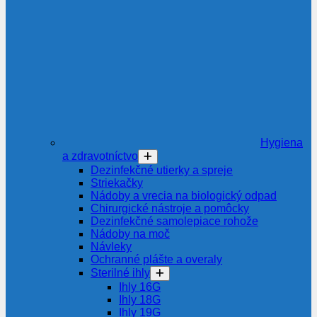
Hygiena
a zdravotníctvo
Dezinfekčné utierky a spreje
Striekačky
Nádoby a vrecia na biologický odpad
Chirurgické nástroje a pomôcky
Dezinfekčné samolepiace rohože
Nádoby na moč
Návleky
Ochranné plášte a overaly
Sterilné ihly
Ihly 16G
Ihly 18G
Ihly 19G