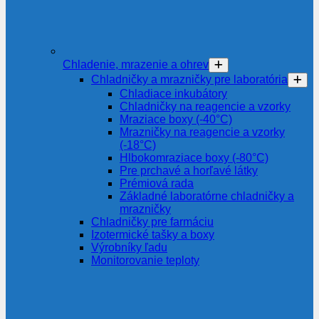
Chladenie, mrazenie a ohrev
Chladničky a mrazničky pre laboratória
Chladiace inkubátory
Chladničky na reagencie a vzorky
Mraziace boxy (-40°C)
Mrazničky na reagencie a vzorky
(-18°C)
Hlbokomraziace boxy (-80°C)
Pre prchavé a horľavé látky
Prémiová rada
Základné laboratórne chladničky a
mrazničky
Chladničky pre farmáciu
Izotermické tašky a boxy
Výrobníky ľadu
Monitorovanie teploty