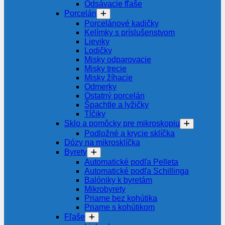
Odsávacie fľaše
Porcelán
Porcelánové kadičky
Kelímky s príslušenstvom
Lieviky
Lodičky
Misky odparovacie
Misky trecie
Misky žíhacie
Odmerky
Ostatný porcelán
Špachtle a lyžičky
Tĺčiky
Sklo a pomôcky pre mikroskopiu
Podložné a krycie sklíčka
Dózy na mikrosklíčka
Byrety
Automatické podľa Pelleta
Automatické podľa Schillinga
Balóniky k byretám
Mikrobyrety
Priame bez kohútika
Priame s kohútikom
Fľaše