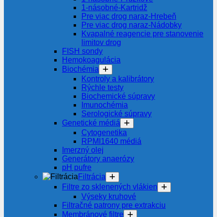
1-násobné-Kartridž
Pre viac drog naraz-Hrebeň
Pre viac drog naraz-Nádobky
Kvapalné reagencie pre stanovenie
limitov drog
FISH sondy
Hemokoagulácia
Biochémia
Kontroly a kalibrátory
Rýchle testy
Biochemické súpravy
Imunochémia
Serologické súpravy
Genetické médiá
Cytogenetika
RPMI1640 médiá
Imerzný olej
Generátory anaerózy
pH pufre
Filtrácia
Filtre zo sklenených vlákien
Výseky kruhové
Filtračné patrony pre extrakciu
Membránové filtre