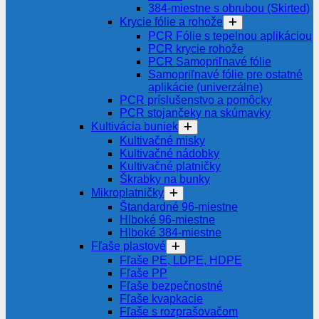
384-miestne s obrubou (Skirted)
Krycie fólie a rohože
PCR Fólie s tepelnou aplikáciou
PCR krycie rohože
PCR Samopriľnavé fólie
Samopriľnavé fólie pre ostatné
aplikácie (univerzálne)
PCR príslušenstvo a pomôcky
PCR stojančeky na skúmavky
Kultivácia buniek
Kultivačné misky
Kultivačné nádobky
Kultivačné platničky
Škrabky na bunky
Mikroplatničky
Štandardné 96-miestne
Hlboké 96-miestne
Hlboké 384-miestne
Fľaše plastové
Fľaše PE, LDPE, HDPE
Fľaše PP
Fľaše bezpečnostné
Fľaše kvapkacie
Fľaše s rozprašovačom