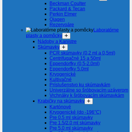
Beckman Coulter
Packard & Tecan
Perkin Elmer
Qiagen
Rezervoáre
Laboratórne
plasty a pomôcky
Nádoby a Kanistre
Skúmavky
PCR skúmavky (0,2 ml a 0,5ml)
Centrifugačné 15 a 50ml
Eppendorfky (0,5-2.0ml)
Eppendorfky 5.0ml
Kryogenické
Kultivačné
Príslušenstvo ku skúmavkám
Univerzálne so šróbovacím uzáverom
Vrchnáky k šróbovacím skúmavkám
Krabičky na skúmavky
Kartónové
Kryogenické (do -196°C)
Pre 0.5 ml skúmavky
Pre 1.5/2.0 ml skúmavky
Pre 5.0 ml skúmavky