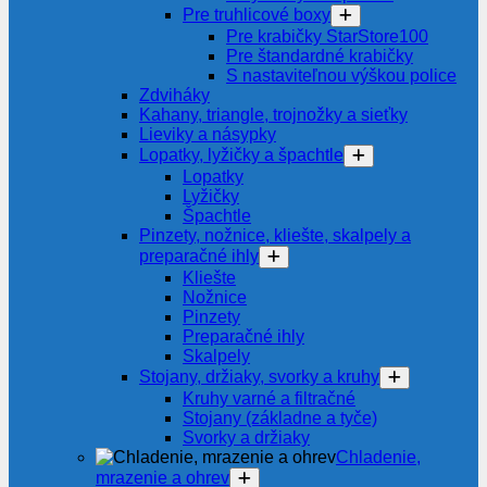
Pre truhlicové boxy
Pre krabičky StarStore100
Pre štandardné krabičky
S nastaviteľnou výškou police
Zdviháky
Kahany, triangle, trojnožky a sieťky
Lieviky a násypky
Lopatky, lyžičky a špachtle
Lopatky
Lyžičky
Špachtle
Pinzety, nožnice, kliešte, skalpely a
preparačné ihly
Kliešte
Nožnice
Pinzety
Preparačné ihly
Skalpely
Stojany, držiaky, svorky a kruhy
Kruhy varné a filtračné
Stojany (základne a tyče)
Svorky a držiaky
Chladenie,
mrazenie a ohrev