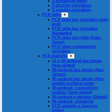
S ochranným štítom
S plochým vrchnákom
S vypulým vrchnákom
PCR strípy
PCR strípy bez vrchnákov nízky
profil
PCR strípy bez vrchnákov
štandardné
PCR strípy pre cyklér Rotor-
Gene®
PCR strípy s pripojenými
vrchnákmi
PCR platničky
24 a 48-jamkové bez obruby
(Non-skirted)
96-jamkové bez obruby (Non-
Skirted)
96-jamkové bez obruby (Non-
skirted) vyvýšené jamky
96-jamkové, s polovičným
profilom (Semi-skirted)
96-jamkové s obrubou (Skirted)
96-jamkové, strihateľné
PCR platničky s čiarovým
kódom