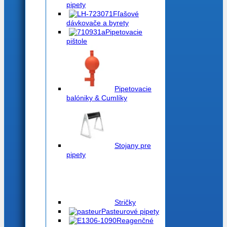
pipety
Fľašové
dávkovače a byrety
Pipetovacie
pištole
Pipetovacie
balóniky & Cumlíky
Stojany pre
pipety
Stričky
Pasteurové pipety
Reagenčné