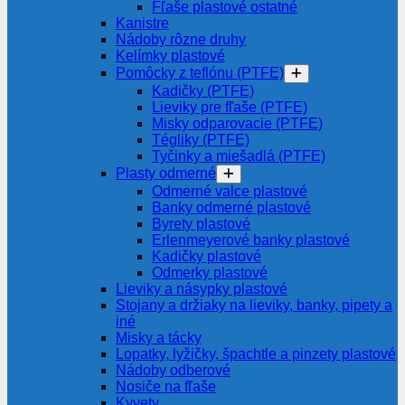
Fľaše plastové ostatné
Kanistre
Nádoby rôzne druhy
Kelímky plastové
Pomôcky z teflónu (PTFE)
Kadičky (PTFE)
Lieviky pre fľaše (PTFE)
Misky odparovacie (PTFE)
Tégliky (PTFE)
Tyčinky a miešadlá (PTFE)
Plasty odmerné
Odmerné valce plastové
Banky odmerné plastové
Byrety plastové
Erlenmeyerové banky plastové
Kadičky plastové
Odmerky plastové
Lieviky a násypky plastové
Stojany a držiaky na lieviky, banky, pipety a
iné
Misky a tácky
Lopatky, lyžičky, špachtle a pinzety plastové
Nádoby odberové
Nosiče na fľaše
Kyvety