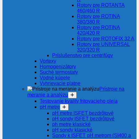
Rotory pre ROTANTA
460/460 R
Rotory pre ROTINA
380/380 R
Rotory pre ROTINA
420/420 R
Rotory pre ROTOFIX 32 A
Rotory pre UNIVERSAL
320/320 R
Príslušenstvo pre centrifúgy
Vortexy
Homogenizátory
Suché termostaty
Vodné kúpele
Vyhrievacie platne
Prístroje na
meranie a analýzu
Testovanie kvality fritovacieho oleja
pH metre
pH metre ISFET bezdrôtové
pH sondy ISFET bezdrôtové
ph metre klasické
pH sondy klasické
Sondy k ISFET pH metrom (SI400 a