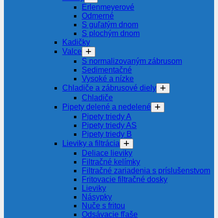
Erlenmeyerové
Odmerné
S guľatým dnom
S plochým dnom
Kadičky
Valce
S normalizovaným zábrusom
Sedimentačné
Vysoké a nízke
Chladiče a zábrusové diely
Chladiče
Pipety delené a nedelené
Pipety triedy A
Pipety triedy AS
Pipety triedy B
Lieviky a filtrácia
Deliace lieviky
Filtračné kelímky
Filtračné zariadenia s príslušenstvom
Fritovacie filtračné dosky
Lieviky
Násypky
Nuče s fritou
Odsávacie fľaše