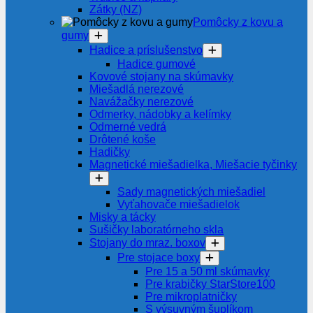
Zátky (NZ)
Pomôcky z kovu a
gumy
Hadice a príslušenstvo
Hadice gumové
Kovové stojany na skúmavky
Miešadlá nerezové
Navážačky nerezové
Odmerky, nádobky a kelímky
Odmerné vedrá
Drôtené koše
Hadičky
Magnetické miešadielka, Miešacie tyčinky
Sady magnetických miešadiel
Vyťahovače miešadielok
Misky a tácky
Sušičky laboratórneho skla
Stojany do mraz. boxov
Pre stojace boxy
Pre 15 a 50 ml skúmavky
Pre krabičky StarStore100
Pre mikroplatničky
S výsuvným šuplíkom