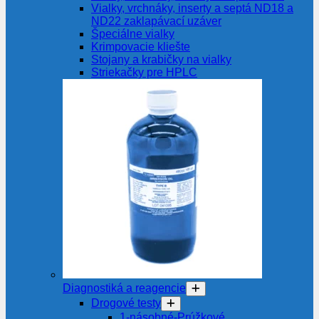
Vialky, vrchnáky, inserty a septá ND18 a
ND22 zaklapávací uzáver
Špeciálne vialky
Krimpovacie kliešte
Stojany a krabičky na vialky
Striekačky pre HPLC
Diagnostiká a reagencie
Drogové testy
1-násobné-Prúžkové