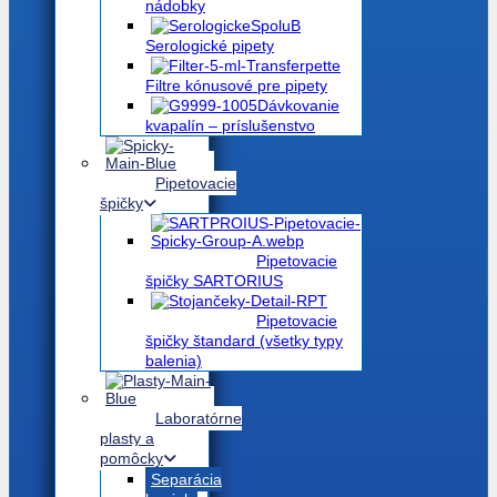
nádobky
Serologické pipety
Filtre kónusové pre pipety
Dávkovanie
kvapalín – príslušenstvo
Pipetovacie
špičky
Pipetovacie
špičky SARTORIUS
Pipetovacie
špičky štandard (všetky typy
balenia)
Laboratórne
plasty a
pomôcky
Separácia