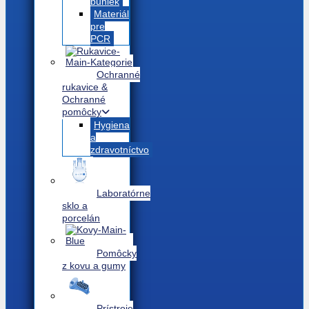
buniek
Materiál
pre
PCR
Ochranné
rukavice &
Ochranné
pomôcky
Hygiena
a
zdravotníctvo
Laboratórne
sklo a
porcelán
Pomôcky
z kovu a gumy
Prístroje