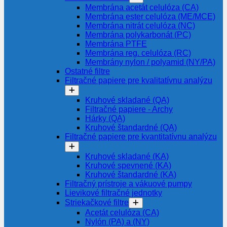
Membrána acetát celulóza (CA)
Membrána ester celulóza (ME/MCE)
Membrána nitrát celulóza (NC)
Membrána polykarbonát (PC)
Membrána PTFE
Membrána reg. celulóza (RC)
Membrány nylon / polyamid (NY/PA)
Ostatné filtre
Filtračné papiere pre kvalitatívnu analýzu
Kruhové skladané (QA)
Filtračné papiere - Archy
Hárky (QA)
Kruhové štandardné (QA)
Filtračné papiere pre kvantitatívnu analýzu
Kruhové skladané (KA)
Kruhové spevnené (KA)
Kruhové štandardné (KA)
Filtračný prístroje a vákuové pumpy
Lievikové filtračné jednotky
Striekačkové filtre
Acetát celulóza (CA)
Nylón (PA) a (NY)