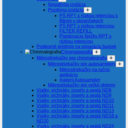
Negatívna izolácia
Pozitívna izolácia
PŠ RPT s nízkou retenciou s
filtrom v stojančekoch
PŠ RPT s nízkou retenciou
FILTER REFILL
Pipetovacie špičky RPT s
nízkou retenciou
Podporné prístroje na separáciu buniek
Chromatografia
Mikrostriekačky pre chromatografiu
Mikrostriekačky pre autosamplery
Mikrostriekačky na ručnú
aplikáciu
Agilent Autosampler
Mikrostriekačky pre veľké objemy
Vialky, vrchnáky, inserty a septá ND8
Vialky, vrchnáky, inserty a septá ND9
Vialky, vrchnáky, inserty a septá ND10
Vialky, vrchnáky, inserty a septá ND11
Vialky, vrchnáky, inserty a septá ND13
Vialky, vrchnáky, inserty a septá ND18 a
ND20
Vialky, vrchnáky, inserty a septá ND24