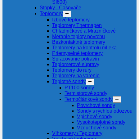
SI600)
Stopky - Časovače
Teplomery
Izbové teplomery
Teplomery Thermapen
Chladničkové a Mrazničkové
Meranie teploty povrchu
Bezkontaktné teplomery
Teplomery na kontrolu mlieka
Priemyselné teplomery
Spracovanie potravín
Teplomerové súpravy
Teplomery do rúry
Teplomery na varenie
Teplotné sondy
PT100 sondy
Termistorové sondy
Termočlánkové sondy
Povrchové sondy
Sondy s rýchlou odozvou
Vpichové sondy
Vysokoteplotné sondy
Vzduchové sondy
Vlhkomery / Teplomery
Vpichové teplomery