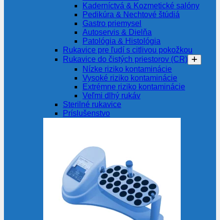
Kaderníctvá & Kozmetické salóny
Pedikúra & Nechtové štúdiá
Gastro priemysel
Autoservis & Dielňa
Patológia & Histológia
Rukavice pre ľudí s citlivou pokožkou
Rukavice do čistých priestorov (CR)
Nízke riziko kontaminácie
Vysoké riziko kontaminácie
Extrémne riziko kontaminácie
Veľmi dlhý rukáv
Sterilné rukavice
Príslušenstvo