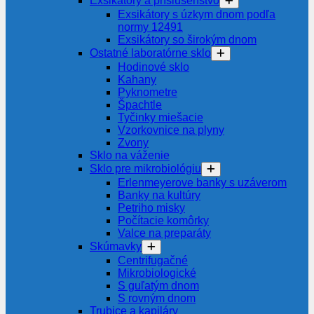
Exsikátory a príslušenstvo
Exsikátory s úzkym dnom podľa
normy 12491
Exsikátory so širokým dnom
Ostatné laboratórne sklo
Hodinové sklo
Kahany
Pyknometre
Špachtle
Tyčinky miešacie
Vzorkovnice na plyny
Zvony
Sklo na váženie
Sklo pre mikrobiológiu
Erlenmeyerove banky s uzáverom
Banky na kultúry
Petriho misky
Počítacie komôrky
Valce na preparáty
Skúmavky
Centrifugačné
Mikrobiologické
S guľatým dnom
S rovným dnom
Trubice a kapiláry