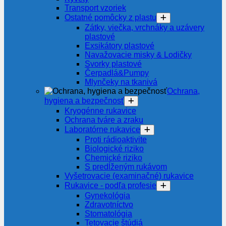
Transport vzoriek
Ostatné pomôcky z plastu
Zátky, viečka, vrchnáky a uzávery
plastové
Exsikátory plastové
Navažovacie misky & Lodičky
Svorky plastové
Čerpadlá&Pumpy
Mlynčeky na tkanivá
Ochrana,
hygiena a bezpečnosť
Kryogénne rukavice
Ochrana tváre a zraku
Laboratórne rukavice
Proti rádioaktivite
Biologické riziko
Chemické riziko
S predĺženým rukávom
Vyšetrovacie (examinačné) rukavice
Rukavice - podľa profesie
Gynekológia
Zdravotníctvo
Stomatológia
Tetovacie štúdiá