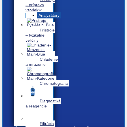
– príprava
vzoriek
Analyzátory
Prístroje
– fyzikálne
veličiny
Chladenie
a mrazenie
Chromatografia
Diagnostiká
a reagencie
Filtrácia