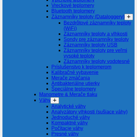
Vreckové teplomery
Bluetooth teplomery
Záznamníky teploty (Dataloggery)
Bezdrôtové záznamníky teploty
(WiFi)
Záznamníky teploty a vlhkosti
Sondy pre záznamníky teploty
Záznamníky teploty USB
Záznamníky teploty pre veľmi
vysoké teploty
Záznamníky teploty vodotesné
Príslušenstvo k teplomerom
Kalibračné vybavenie
Merače zmáčania
Antibakteriálne utierky
Špeciálne teplomery
Manometre & Merače tlaku
Váhy
Analytické váhy
Analyzátory vlhkosti (sušiace váhy)
Jednoduché váhy
Kompaktné váhy
Počítacie váhy
Presné váhy