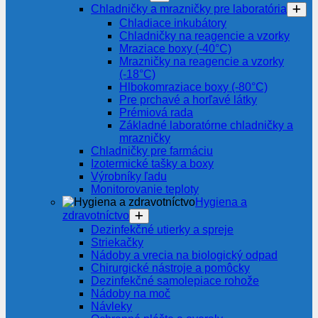
Chladničky a mrazničky pre laboratória
Chladiace inkubátory
Chladničky na reagencie a vzorky
Mraziace boxy (-40°C)
Mrazničky na reagencie a vzorky
(-18°C)
Hlbokomraziace boxy (-80°C)
Pre prchavé a horľavé látky
Prémiová rada
Základné laboratórne chladničky a
mrazničky
Chladničky pre farmáciu
Izotermické tašky a boxy
Výrobníky ľadu
Monitorovanie teploty
Hygiena a
zdravotníctvo
Dezinfekčné utierky a spreje
Striekačky
Nádoby a vrecia na biologický odpad
Chirurgické nástroje a pomôcky
Dezinfekčné samolepiace rohože
Nádoby na moč
Návleky