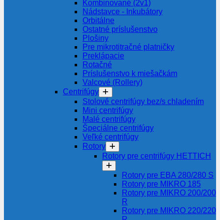
Kombinované (2v1)
Nádstavce - Inkubátory
Orbitálne
Ostatné príslušenstvo
Plošiny
Pre mikrotitračné platničky
Preklápacie
Rotačné
Príslušenstvo k miešačkám
Valcové (Rollery)
Centrifúgy
Stolové centrifúgy bez/s chladením
Mini centrifúgy
Malé centrifúgy
Špeciálne centrifúgy
Veľké centrifúgy
Rotory
Rotory pre centrifúgy HETTICH
Rotory pre EBA 280/280 S
Rotory pre MIKRO 185
Rotory pre MIKRO 200/200
R
Rotory pre MIKRO 220/220
R