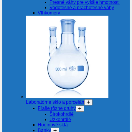
Presné váhy pre vyššie hmotnosti
Vodotesné a prachotesné váhy
Vlhkomery
Laboratórne sklo a porcelán
Fľaše rôzne druhy
Širokohrdlé
Úzkohrdlé
Hodinové sklá
Banky