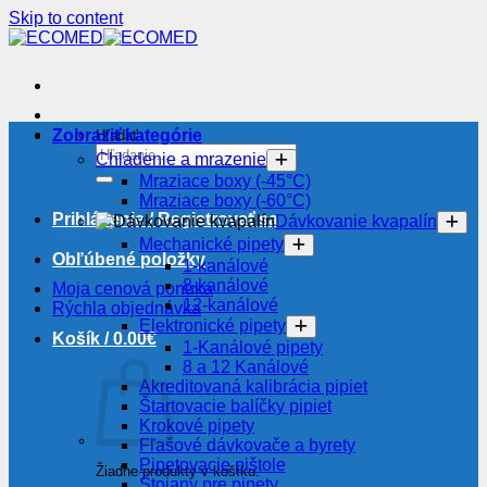
Skip to content
Zobraziť kategórie
Hľadať:
Chladenie a mrazenie
Mraziace boxy (-45°C)
Mraziace boxy (-60°C)
Prihlásenie / Registrovať sa
Dávkovanie kvapalín
Mechanické pipety
Obľúbené položky
1-kanálové
8-kanálové
Moja cenová ponuka
12-kanálové
Rýchla objednávka
Elektronické pipety
Košík /
0.00
€
1-Kanálové pipety
8 a 12 Kanálové
Akreditovaná kalibrácia pipiet
Štartovacie balíčky pipiet
Krokové pipety
Fľašové dávkovače a byrety
Pipetovacie pištole
Žiadne produkty v košíku.
Stojany pre pipety