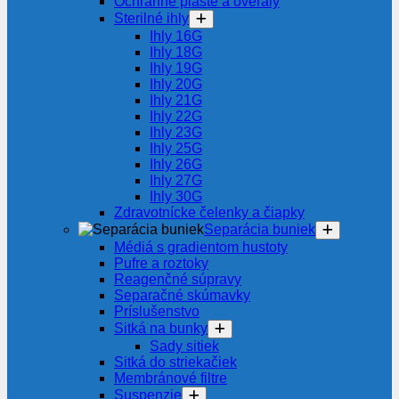
Ochranné plášte a overaly
Sterilné ihly
Ihly 16G
Ihly 18G
Ihly 19G
Ihly 20G
Ihly 21G
Ihly 22G
Ihly 23G
Ihly 25G
Ihly 26G
Ihly 27G
Ihly 30G
Zdravotnícke čelenky a čiapky
Separácia buniek
Médiá s gradientom hustoty
Pufre a roztoky
Reagenčné súpravy
Separačné skúmavky
Príslušenstvo
Sitká na bunky
Sady sitiek
Sitká do striekačiek
Membránové filtre
Suspenzie