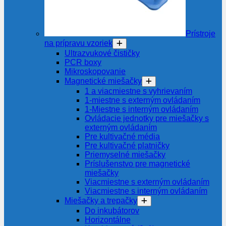
Prístroje
na prípravu vzoriek
Ultrazvukové čističky
PCR boxy
Mikroskopovanie
Magnetické miešačky
1 a viacmiestne s vyhrievaním
1-miestne s externým ovládaním
1-Miestne s interným ovládaním
Ovládacie jednotky pre miešačky s
externým ovládaním
Pre kultivačné média
Pre kultivačné platničky
Priemyselné miešačky
Príslušenstvo pre magnetické
miešačky
Viacmiestne s externým ovládaním
Viacmiestne s interným ovládaním
Miešačky a trepačky
Do inkubátorov
Horizontálne