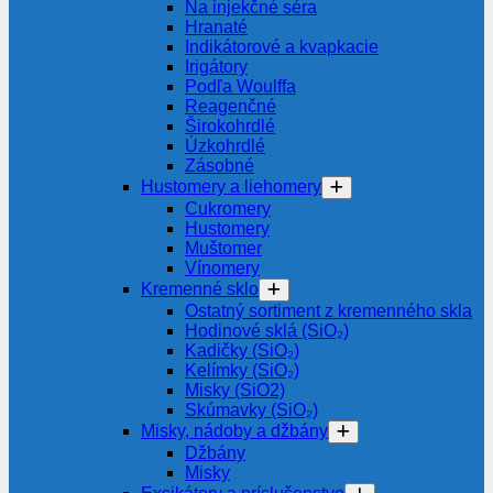
Na injekčné séra
Hranaté
Indikátorové a kvapkacie
Irigátory
Podľa Woulffa
Reagenčné
Širokohrdlé
Úzkohrdlé
Zásobné
Hustomery a liehomery
Cukromery
Hustomery
Muštomer
Vínomery
Kremenné sklo
Ostatný sortiment z kremenného skla
Hodinové sklá (SiO₂)
Kadičky (SiO₂)
Kelímky (SiO₂)
Misky (SiO2)
Skúmavky (SiO₂)
Misky, nádoby a džbány
Džbány
Misky