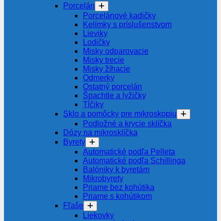
Porcelán
Porcelánové kadičky
Kelímky s príslušenstvom
Lieviky
Lodičky
Misky odparovacie
Misky trecie
Misky žíhacie
Odmerky
Ostatný porcelán
Špachtle a lyžičky
Tĺčiky
Sklo a pomôcky pre mikroskopiu
Podložné a krycie sklíčka
Dózy na mikrosklíčka
Byrety
Automatické podľa Pelleta
Automatické podľa Schillinga
Balóniky k byretám
Mikrobyrety
Priame bez kohútika
Priame s kohútikom
Fľaše
Liekovky