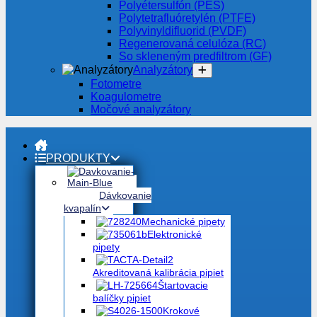
Polyétersulfón (PES)
Polytetrafluóretylén (PTFE)
Polyvinyldifluorid (PVDF)
Regenerovaná celulóza (RC)
So skleneným predfiltrom (GF)
Analyzátory
Fotometre
Koagulometre
Močové analyzátory
PRODUKTY
Dávkovanie
kvapalín
Mechanické pipety
Elektronické
pipety
Akreditovaná kalibrácia pipiet
Štartovacie
balíčky pipiet
Krokové