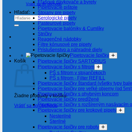
Fľašové dávkovače a byrety
Vrátiť sa do obchodu
Pipetovacie pištole
Hľadať:
Stojany pre pipety
Serologické pipety
Pasteurové pipety
Pipetovacie balóniky & Cumlíky
Stričky
Reagenčné nádobky
Filtre kónusové pre pipety
Príslušenstvo a náhradné diely
Pipetovacie špičky
Košík
Pipetovacie špičky SARTORIUS
Pipetovacie špičky s filtrom
PŠ s filtrom v stojančekoch
PŠ s filtrom - Filter REFILL
Pipetovacie špičky štandard (všetky typy bale
Pipetovacie špičky pre veľké objemy (od 5ml
Pipetovacie špičky s ohybným koncom
Žiadne produkty v košíku.
Pipetovacie špičky predĺžené
Pipetovacie špičky s rozšíreným nasávacím 
Vrátiť sa do obchodu
Pipetovacie špičky pre krokové pipety
Nesterilné
Sterilné
Pipetovacie špičky pre roboty