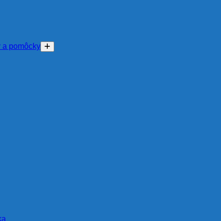
y a pomôcky
ka