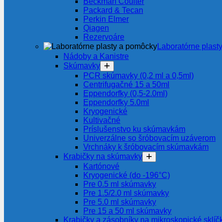
Beckman Coulter
Packard & Tecan
Perkin Elmer
Qiagen
Rezervoáre
Laboratórne plast
Nádoby a Kanistre
Skúmavky
PCR skúmavky (0,2 ml a 0,5ml)
Centrifugačné 15 a 50ml
Eppendorfky (0,5-2.0ml)
Eppendorfky 5.0ml
Kryogenické
Kultivačné
Príslušenstvo ku skúmavkám
Univerzálne so šróbovacím uzáverom
Vrchnáky k šróbovacím skúmavkám
Krabičky na skúmavky
Kartónové
Kryogenické (do -196°C)
Pre 0.5 ml skúmavky
Pre 1.5/2.0 ml skúmavky
Pre 5.0 ml skúmavky
Pre 15 a 50 ml skúmavky
Krabičky a zásobníky na mikroskopické sklíč