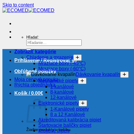
Skip to content
Hľadať:
Zobraziť kategórie
Chladenie a mrazenie
Prihlásenie / Registrovať sa
Mraziace boxy (-45°C)
Mraziace boxy (-60°C)
Obľúbené položky
Dávkovanie kvapalín
Moja cenová ponuka
Mechanické pipety
Rýchla objednávka
1-kanálové
8-kanálové
Košík /
0.00
€
12-kanálové
Elektronické pipety
1-Kanálové pipety
8 a 12 Kanálové
Akreditovaná kalibrácia pipiet
Štartovacie balíčky pipiet
Žiadne produkty v košíku.
Krokové pipety