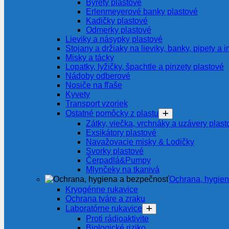
Byrety plastové
Erlenmeyerové banky plastové
Kadičky plastové
Odmerky plastové
Lieviky a násypky plastové
Stojany a držiaky na lieviky, banky, pipety a i
Misky a tácky
Lopatky, lyžičky, špachtle a pinzety plastové
Nádoby odberové
Nosiče na fľaše
Kyvety
Transport vzoriek
Ostatné pomôcky z plastu
Zátky, viečka, vrchnáky a uzávery plast
Exsikátory plastové
Navažovacie misky & Lodičky
Svorky plastové
Čerpadlá&Pumpy
Mlynčeky na tkanivá
Ochrana, hygie
Kryogénne rukavice
Ochrana tváre a zraku
Laboratórne rukavice
Proti rádioaktivite
Biologické riziko