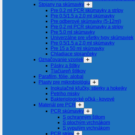
Stojany na skúmavky
Pre 0.2 ml PCR skúmavky a strípy
Pre 0.5/1.5 a 2.0 ml skúmavky
Pre odberové skúmavky (5-12ml)
Pre 0,2 ml PCR skúmavky a strípy
Pre 5.0 ml skúmavky
Univerzálne pre všetky typy skúmaviek
Pre 0,5/1,5 a 2,0 ml skúmavky
Pre 15 a 50 ml skúmavky
Chladiace stojančeky
Označovanie vzoriek
Pásky a štítky
Tlačiareň štítkov
Parafilm, fólie, alobal
Plasty pre mikrobiológiu
Inokulačné kľučky, stierky a hokejky
Petriho misky
Bakteriologické očká - kovové
Materiál pre PCR
PCR skúmavky
S ochranným štítom
S plochým vrchnákom
S vypulým vrchnákom
PCR strípy