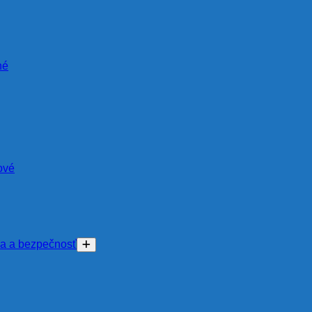
né
ové
na a bezpečnosť