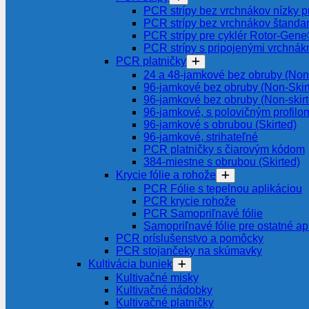
PCR strípy bez vrchnákov nízky pr
PCR strípy bez vrchnákov štanda
PCR strípy pre cyklér Rotor-Gen
PCR strípy s pripojenými vrchnák
PCR platničky
24 a 48-jamkové bez obruby (Non-
96-jamkové bez obruby (Non-Skir
96-jamkové bez obruby (Non-skir
96-jamkové, s polovičným profilom
96-jamkové s obrubou (Skirted)
96-jamkové, strihateľné
PCR platničky s čiarovým kódom
384-miestne s obrubou (Skirted)
Krycie fólie a rohože
PCR Fólie s tepelnou aplikáciou
PCR krycie rohože
PCR Samopriľnavé fólie
Samopriľnavé fólie pre ostatné ap
PCR príslušenstvo a pomôcky
PCR stojančeky na skúmavky
Kultivácia buniek
Kultivačné misky
Kultivačné nádobky
Kultivačné platničky