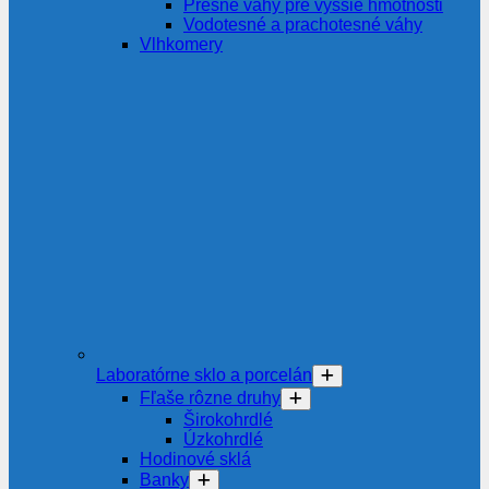
Presné váhy pre vyššie hmotnosti
Vodotesné a prachotesné váhy
Vlhkomery
Laboratórne sklo a porcelán
Fľaše rôzne druhy
Širokohrdlé
Úzkohrdlé
Hodinové sklá
Banky