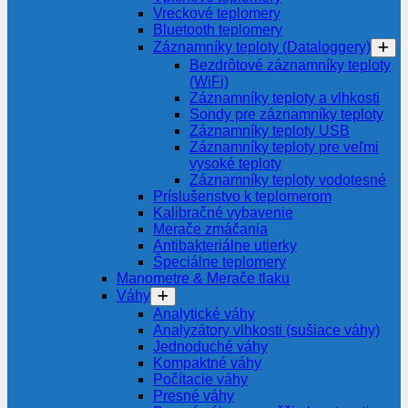
Vreckové teplomery
Bluetooth teplomery
Záznamníky teploty (Dataloggery)
Bezdrôtové záznamníky teploty
(WiFi)
Záznamníky teploty a vlhkosti
Sondy pre záznamníky teploty
Záznamníky teploty USB
Záznamníky teploty pre veľmi
vysoké teploty
Záznamníky teploty vodotesné
Príslušenstvo k teplomerom
Kalibračné vybavenie
Merače zmáčania
Antibakteriálne utierky
Špeciálne teplomery
Manometre & Merače tlaku
Váhy
Analytické váhy
Analyzátory vlhkosti (sušiace váhy)
Jednoduché váhy
Kompaktné váhy
Počítacie váhy
Presné váhy