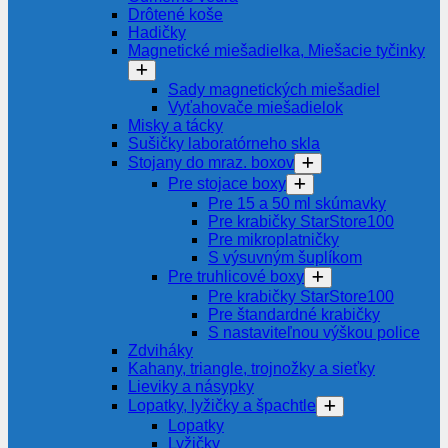
Drôtené koše
Hadičky
Magnetické miešadielka, Miešacie tyčinky
Sady magnetických miešadiel
Vyťahovače miešadielok
Misky a tácky
Sušičky laboratórneho skla
Stojany do mraz. boxov
Pre stojace boxy
Pre 15 a 50 ml skúmavky
Pre krabičky StarStore100
Pre mikroplatničky
S výsuvným šuplíkom
Pre truhlicové boxy
Pre krabičky StarStore100
Pre štandardné krabičky
S nastaviteľnou výškou police
Zdviháky
Kahany, triangle, trojnožky a sieťky
Lieviky a násypky
Lopatky, lyžičky a špachtle
Lopatky
Lyžičky