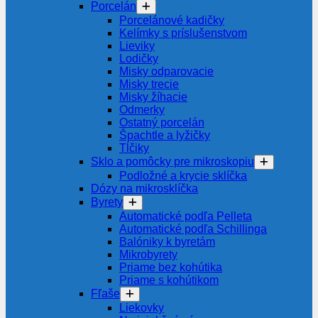
Porcelán
Porcelánové kadičky
Kelímky s príslušenstvom
Lieviky
Lodičky
Misky odparovacie
Misky trecie
Misky žíhacie
Odmerky
Ostatný porcelán
Špachtle a lyžičky
Tĺčiky
Sklo a pomôcky pre mikroskopiu
Podložné a krycie sklíčka
Dózy na mikrosklíčka
Byrety
Automatické podľa Pelleta
Automatické podľa Schillinga
Balóniky k byretám
Mikrobyrety
Priame bez kohútika
Priame s kohútikom
Fľaše
Liekovky