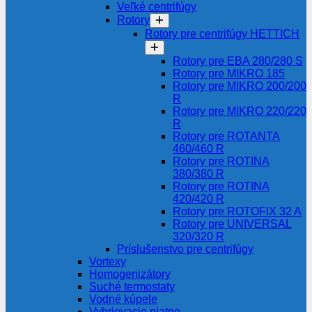
Veľké centrifúgy
Rotory
Rotory pre centrifúgy HETTICH
Rotory pre EBA 280/280 S
Rotory pre MIKRO 185
Rotory pre MIKRO 200/200
R
Rotory pre MIKRO 220/220
R
Rotory pre ROTANTA
460/460 R
Rotory pre ROTINA
380/380 R
Rotory pre ROTINA
420/420 R
Rotory pre ROTOFIX 32 A
Rotory pre UNIVERSAL
320/320 R
Príslušenstvo pre centrifúgy
Vortexy
Homogenizátory
Suché termostaty
Vodné kúpele
Vyhrievacie platne