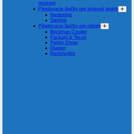
otvorom
Pipetovacie špičky pre krokové pipety
Nesterilné
Sterilné
Pipetovacie špičky pre roboty
Beckman Coulter
Packard & Tecan
Perkin Elmer
Qiagen
Rezervoáre