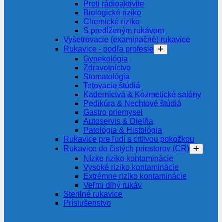
Proti rádioaktivite
Biologické riziko
Chemické riziko
S predĺženým rukávom
Vyšetrovacie (examinačné) rukavice
Rukavice - podľa profesie
Gynekológia
Zdravotníctvo
Stomatológia
Tetovacie štúdiá
Kaderníctvá & Kozmetické salóny
Pedikúra & Nechtové štúdiá
Gastro priemysel
Autoservis & Dielňa
Patológia & Histológia
Rukavice pre ľudí s citlivou pokožkou
Rukavice do čistých priestorov (CR)
Nízke riziko kontaminácie
Vysoké riziko kontaminácie
Extrémne riziko kontaminácie
Veľmi dlhý rukáv
Sterilné rukavice
Príslušenstvo