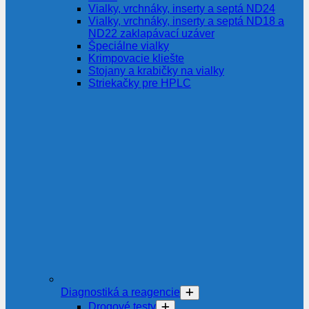
Vialky, vrchnáky, inserty a septá ND24
Vialky, vrchnáky, inserty a septá ND18 a
ND22 zaklapávací uzáver
Špeciálne vialky
Krimpovacie kliešte
Stojany a krabičky na vialky
Striekačky pre HPLC
Diagnostiká a reagencie
Drogové testy