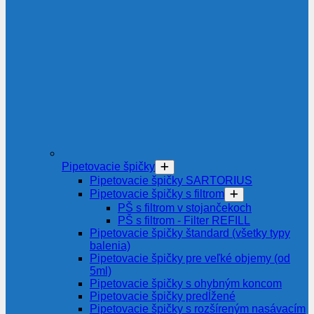
Pipetovacie špičky
Pipetovacie špičky SARTORIUS
Pipetovacie špičky s filtrom
PŠ s filtrom v stojančekoch
PŠ s filtrom - Filter REFILL
Pipetovacie špičky štandard (všetky typy
balenia)
Pipetovacie špičky pre veľké objemy (od
5ml)
Pipetovacie špičky s ohybným koncom
Pipetovacie špičky predĺžené
Pipetovacie špičky s rozšíreným nasávacím