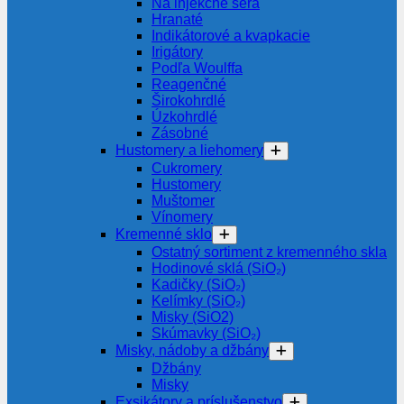
Na injekčné séra
Hranaté
Indikátorové a kvapkacie
Irigátory
Podľa Woulffa
Reagenčné
Širokohrdlé
Úzkohrdlé
Zásobné
Hustomery a liehomery
Cukromery
Hustomery
Muštomer
Vínomery
Kremenné sklo
Ostatný sortiment z kremenného skla
Hodinové sklá (SiO₂)
Kadičky (SiO₂)
Kelímky (SiO₂)
Misky (SiO2)
Skúmavky (SiO₂)
Misky, nádoby a džbány
Džbány
Misky
Exsikátory a príslušenstvo