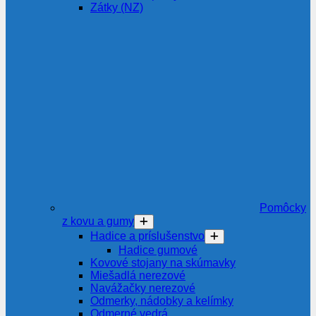
Zátky (NZ)
Pomôcky
z kovu a gumy
Hadice a príslušenstvo
Hadice gumové
Kovové stojany na skúmavky
Miešadlá nerezové
Navážačky nerezové
Odmerky, nádobky a kelímky
Odmerné vedrá