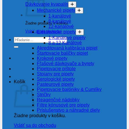
Dávkovanie kvapalín
Mechanické pipety
1-kanálové
8-kanálové
Žiadne produkty v košíku.
12-kanálové
Vrátiť sa do obchodu
Elektronické pipety
1-Kanálové pipety
Hľadať:
8 a 12 Kanálové
Akreditovaná kalibrácia pipiet
Štartovacie balíčky pipiet
Krokové pipety
Fľašové dávkovače a byrety
Pipetovacie pištole
Stojany pre pipety
Serologické pipety
Košík
Pasteurové pipety
Pipetovacie balóniky & Cumlíky
Stričky
Reagenčné nádobky
Filtre kónusové pre pipety
Príslušenstvo a náhradné diely
Žiadne produkty v košíku.
Vrátiť sa do obchodu