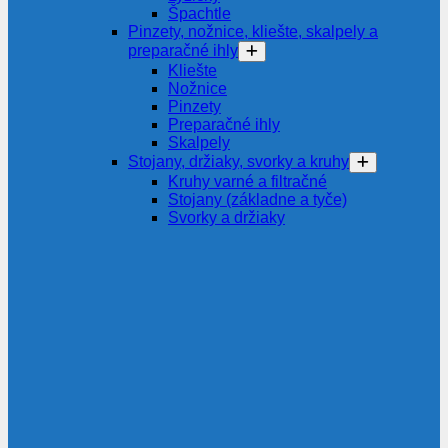
Špachtle
Pinzety, nožnice, kliešte, skalpely a
preparačné ihly
Kliešte
Nožnice
Pinzety
Preparačné ihly
Skalpely
Stojany, držiaky, svorky a kruhy
Kruhy varné a filtračné
Stojany (základne a tyče)
Svorky a držiaky