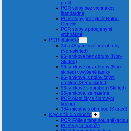
profil
PCR strípy bez vrchnákov
štandardné
PCR strípy pre cyklér Rotor-
Gene®
PCR strípy s pripojenými
vrchnákmi
PCR platničky
24 a 48-jamkové bez obruby
(Non-skirted)
96-jamkové bez obruby (Non-
Skirted)
96-jamkové bez obruby (Non-
skirted) vyvýšené jamky
96-jamkové, s polovičným
profilom (Semi-skirted)
96-jamkové s obrubou (Skirted)
96-jamkové, strihateľné
PCR platničky s čiarovým
kódom
384-miestne s obrubou (Skirted)
Krycie fólie a rohože
PCR Fólie s tepelnou aplikáciou
PCR krycie rohože
PCR Samopriľnavé fólie