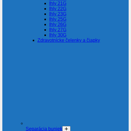
Ihly 21G
Ihly 22G
Ihly 23G
Ihly 25G
Ihly 26G
Ihly 27G
Ihly 30G
Zdravotnícke čelenky a čiapky
Separácia buniek