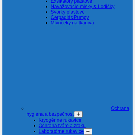
Exsikátory plastové
Navažovacie misky & Lodičky
Svorky plastové
Čerpadlá&Pumpy
Mlynčeky na tkanivá
Ochrana,
hygiena a bezpečnosť
Kryogénne rukavice
Ochrana tváre a zraku
Laboratórne rukavice