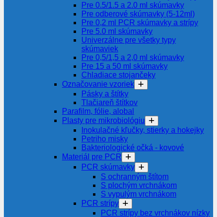
Pre 0.5/1.5 a 2.0 ml skúmavky
Pre odberové skúmavky (5-12ml)
Pre 0,2 ml PCR skúmavky a strípy
Pre 5.0 ml skúmavky
Univerzálne pre všetky typy
skúmaviek
Pre 0,5/1,5 a 2,0 ml skúmavky
Pre 15 a 50 ml skúmavky
Chladiace stojančeky
Označovanie vzoriek
Pásky a štítky
Tlačiareň štítkov
Parafilm, fólie, alobal
Plasty pre mikrobiológiu
Inokulačné kľučky, stierky a hokejky
Petriho misky
Bakteriologické očká - kovové
Materiál pre PCR
PCR skúmavky
S ochranným štítom
S plochým vrchnákom
S vypulým vrchnákom
PCR strípy
PCR strípy bez vrchnákov nízky