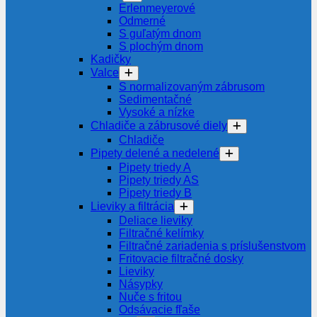
Erlenmeyerové
Odmerné
S guľatým dnom
S plochým dnom
Kadičky
Valce
S normalizovaným zábrusom
Sedimentačné
Vysoké a nízke
Chladiče a zábrusové diely
Chladiče
Pipety delené a nedelené
Pipety triedy A
Pipety triedy AS
Pipety triedy B
Lieviky a filtrácia
Deliace lieviky
Filtračné kelímky
Filtračné zariadenia s príslušenstvom
Fritovacie filtračné dosky
Lieviky
Násypky
Nuče s fritou
Odsávacie fľaše