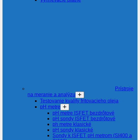
Prístroje
na meranie a analýzu
Testovanie kvality fritovacieho oleja
pH metre
pH metre ISFET bezdrôtové
pH sondy ISFET bezdrôtové
ph metre klasické
pH sondy klasické
Sondy k ISFET pH metrom (SI400 a