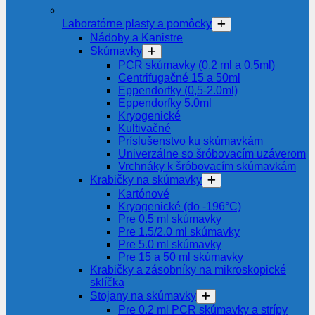
Laboratórne plasty a pomôcky
Nádoby a Kanistre
Skúmavky
PCR skúmavky (0,2 ml a 0,5ml)
Centrifugačné 15 a 50ml
Eppendorfky (0,5-2.0ml)
Eppendorfky 5.0ml
Kryogenické
Kultivačné
Príslušenstvo ku skúmavkám
Univerzálne so šróbovacím uzáverom
Vrchnáky k šróbovacím skúmavkám
Krabičky na skúmavky
Kartónové
Kryogenické (do -196°C)
Pre 0.5 ml skúmavky
Pre 1.5/2.0 ml skúmavky
Pre 5.0 ml skúmavky
Pre 15 a 50 ml skúmavky
Krabičky a zásobníky na mikroskopické
sklíčka
Stojany na skúmavky
Pre 0.2 ml PCR skúmavky a strípy