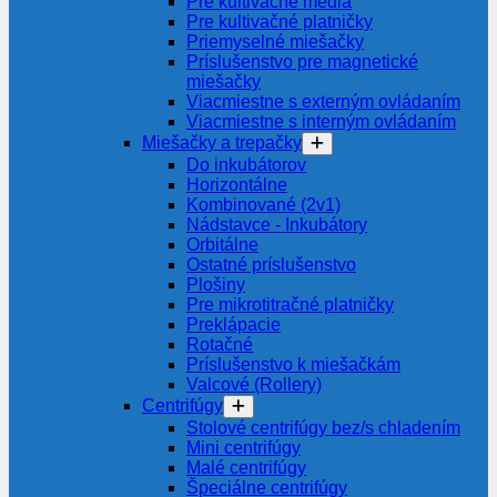
Pre kultivačné média
Pre kultivačné platničky
Priemyselné miešačky
Príslušenstvo pre magnetické
miešačky
Viacmiestne s externým ovládaním
Viacmiestne s interným ovládaním
Miešačky a trepačky
Do inkubátorov
Horizontálne
Kombinované (2v1)
Nádstavce - Inkubátory
Orbitálne
Ostatné príslušenstvo
Plošiny
Pre mikrotitračné platničky
Preklápacie
Rotačné
Príslušenstvo k miešačkám
Valcové (Rollery)
Centrifúgy
Stolové centrifúgy bez/s chladením
Mini centrifúgy
Malé centrifúgy
Špeciálne centrifúgy