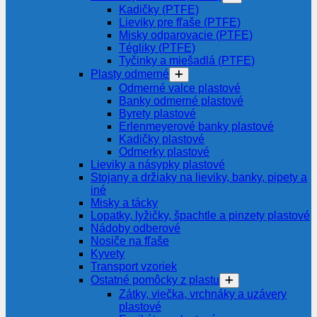
Kadičky (PTFE)
Lieviky pre fľaše (PTFE)
Misky odparovacie (PTFE)
Tégliky (PTFE)
Tyčinky a miešadlá (PTFE)
Plasty odmerné
Odmerné valce plastové
Banky odmerné plastové
Byrety plastové
Erlenmeyerové banky plastové
Kadičky plastové
Odmerky plastové
Lieviky a násypky plastové
Stojany a držiaky na lieviky, banky, pipety a
iné
Misky a tácky
Lopatky, lyžičky, špachtle a pinzety plastové
Nádoby odberové
Nosiče na fľaše
Kyvety
Transport vzoriek
Ostatné pomôcky z plastu
Zátky, viečka, vrchnáky a uzávery
plastové