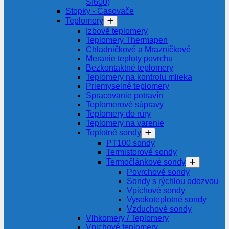
SI600)
Stopky - Časovače
Teplomery
Izbové teplomery
Teplomery Thermapen
Chladničkové a Mrazničkové
Meranie teploty povrchu
Bezkontaktné teplomery
Teplomery na kontrolu mlieka
Priemyselné teplomery
Spracovanie potravín
Teplomerové súpravy
Teplomery do rúry
Teplomery na varenie
Teplotné sondy
PT100 sondy
Termistorové sondy
Termočlánkové sondy
Povrchové sondy
Sondy s rýchlou odozvou
Vpichové sondy
Vysokoteplotné sondy
Vzduchové sondy
Vlhkomery / Teplomery
Vpichové teplomery