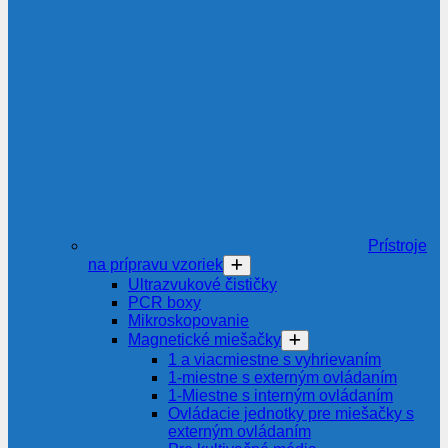
Prístroje
na prípravu vzoriek
Ultrazvukové čističky
PCR boxy
Mikroskopovanie
Magnetické miešačky
1 a viacmiestne s vyhrievaním
1-miestne s externým ovládaním
1-Miestne s interným ovládaním
Ovládacie jednotky pre miešačky s
externým ovládaním