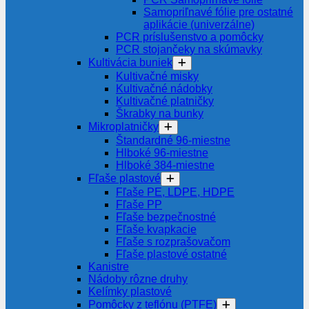
Samopriľnavé fólie pre ostatné
aplikácie (univerzálne)
PCR príslušenstvo a pomôcky
PCR stojančeky na skúmavky
Kultivácia buniek
Kultivačné misky
Kultivačné nádobky
Kultivačné platničky
Škrabky na bunky
Mikroplatničky
Štandardné 96-miestne
Hlboké 96-miestne
Hlboké 384-miestne
Fľaše plastové
Fľaše PE, LDPE, HDPE
Fľaše PP
Fľaše bezpečnostné
Fľaše kvapkacie
Fľaše s rozprašovačom
Fľaše plastové ostatné
Kanistre
Nádoby rôzne druhy
Kelímky plastové
Pomôcky z teflónu (PTFE)