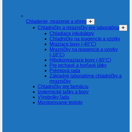
Chladenie, mrazenie a ohrev
Chladničky a mrazničky pre laboratória
Chladiace inkubátory
Chladničky na reagencie a vzorky
Mraziace boxy (-40°C)
Mrazničky na reagencie a vzorky
(-18°C)
Hlbokomraziace boxy (-80°C)
Pre prchavé a horľavé látky
Prémiová rada
Základné laboratórne chladničky a
mrazničky
Chladničky pre farmáciu
Izotermické tašky a boxy
Výrobníky ľadu
Monitorovanie teploty