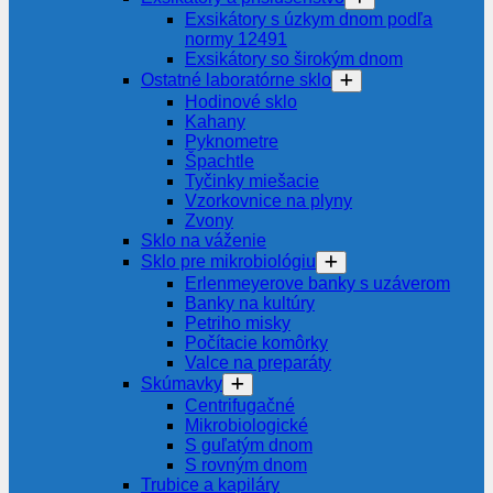
Exsikátory s úzkym dnom podľa
normy 12491
Exsikátory so širokým dnom
Ostatné laboratórne sklo
Hodinové sklo
Kahany
Pyknometre
Špachtle
Tyčinky miešacie
Vzorkovnice na plyny
Zvony
Sklo na váženie
Sklo pre mikrobiológiu
Erlenmeyerove banky s uzáverom
Banky na kultúry
Petriho misky
Počítacie komôrky
Valce na preparáty
Skúmavky
Centrifugačné
Mikrobiologické
S guľatým dnom
S rovným dnom
Trubice a kapiláry