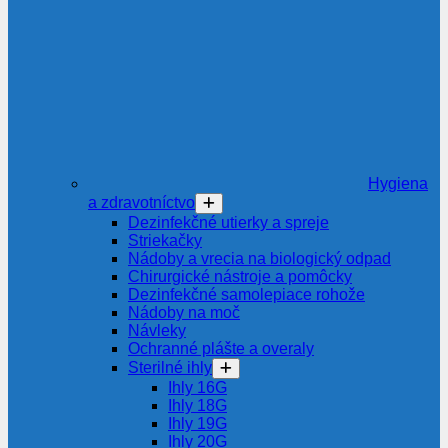
Hygiena
a zdravotníctvo
Dezinfekčné utierky a spreje
Striekačky
Nádoby a vrecia na biologický odpad
Chirurgické nástroje a pomôcky
Dezinfekčné samolepiace rohože
Nádoby na moč
Návleky
Ochranné plášte a overaly
Sterilné ihly
Ihly 16G
Ihly 18G
Ihly 19G
Ihly 20G