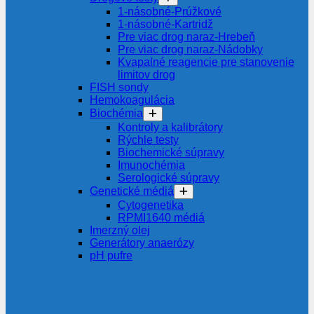
1-násobné-Prúžkové
1-násobné-Kartridž
Pre viac drog naraz-Hrebeň
Pre viac drog naraz-Nádobky
Kvapalné reagencie pre stanovenie
limitov drog
FISH sondy
Hemokoagulácia
Biochémia
Kontroly a kalibrátory
Rýchle testy
Biochemické súpravy
Imunochémia
Serologické súpravy
Genetické médiá
Cytogenetika
RPMI1640 médiá
Imerzný olej
Generátory anaerózy
pH pufre