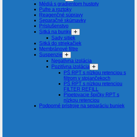
Médiá s gradientom hustoty
Pufre a roztoky
Reagenčné súpravy
Separačné skúmavky
Príslušenstvo
Sitká na bunky
Sady sitiek
Sitká do striekačiek
Membránové filtre
Suspenzie
Negatívna izolácia
Pozitívna izolácia
PŠ RPT s nízkou retenciou s
filtrom v stojančekoch
PŠ RPT s nízkou retenciou
FILTER REFILL
Pipetovacie špičky RPT s
nízkou retenciou
Podporné prístroje na separáciu buniek