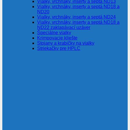
Vialky, vrchnáky, inserty a septá ND13
Vialky, vrchnáky, inserty a septá ND18 a
ND20
Vialky, vrchnáky, inserty a septá ND24
Vialky, vrchnáky, inserty a septá ND18 a
ND22 zaklapávací uzáver
Špeciálne vialky
Krimpovacie kliešte
Stojany a krabičky na vialky
Striekačky pre HPLC