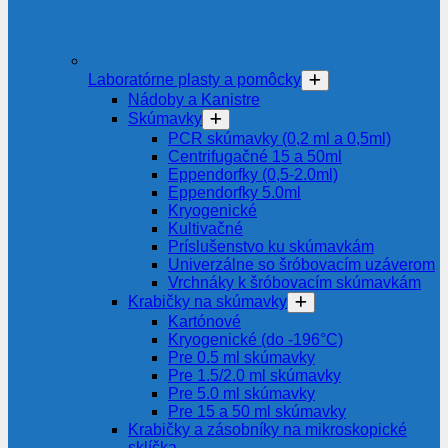
Laboratórne plasty a pomôcky
Nádoby a Kanistre
Skúmavky
PCR skúmavky (0,2 ml a 0,5ml)
Centrifugačné 15 a 50ml
Eppendorfky (0,5-2.0ml)
Eppendorfky 5.0ml
Kryogenické
Kultivačné
Príslušenstvo ku skúmavkám
Univerzálne so šróbovacím uzáverom
Vrchnáky k šróbovacím skúmavkám
Krabičky na skúmavky
Kartónové
Kryogenické (do -196°C)
Pre 0.5 ml skúmavky
Pre 1.5/2.0 ml skúmavky
Pre 5.0 ml skúmavky
Pre 15 a 50 ml skúmavky
Krabičky a zásobníky na mikroskopické
sklíčka