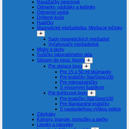
Navážačky nerezové
Odmerky, nádobky a kelímky
Odmerné vedrá
Drôtené koše
Hadičky
Magnetické miešadielka, Miešacie tyčinky
Sady magnetických miešadiel
Vyťahovače miešadielok
Misky a tácky
Sušičky laboratórneho skla
Stojany do mraz. boxov
Pre stojace boxy
Pre 15 a 50 ml skúmavky
Pre krabičky StarStore100
Pre mikroplatničky
S výsuvným šuplíkom
Pre truhlicové boxy
Pre krabičky StarStore100
Pre štandardné krabičky
S nastaviteľnou výškou police
Zdviháky
Kahany, triangle, trojnožky a sieťky
Lieviky a násypky