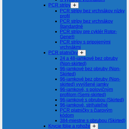
PCR strípy
PCR strípy bez vrchnákov nízky
profil
PCR strípy bez vrchnákov
štandardné
PCR strípy pre cyklér Rotor-
Gene®
PCR strípy s pripojenými
vrchnákmi
PCR platničky
24 a 48-jamkové bez obruby
(Non-skirted)
96-jamkové bez obruby (Non-
Skirted)
96-jamkové bez obruby (Non-
skirted) vyvýšené jamky
96-jamkové, s polovičným
profilom (Semi-skirted)
96-jamkové s obrubou (Skirted)
96-jamkové, strihateľné
PCR platničky s čiarovým
kódom
384-miestne s obrubou (Skirted)
Krycie fólie a rohože