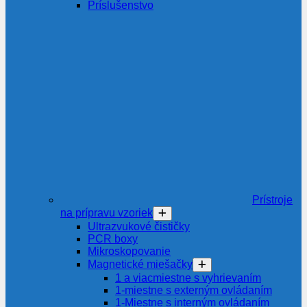
Príslušenstvo
Prístroje
na prípravu vzoriek
Ultrazvukové čističky
PCR boxy
Mikroskopovanie
Magnetické miešačky
1 a viacmiestne s vyhrievaním
1-miestne s externým ovládaním
1-Miestne s interným ovládaním