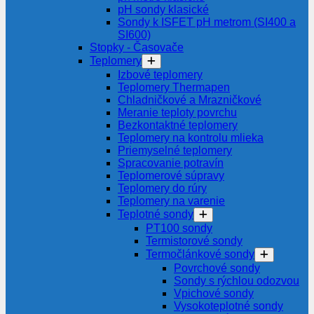
pH sondy klasické
Sondy k ISFET pH metrom (SI400 a
SI600)
Stopky - Časovače
Teplomery
Izbové teplomery
Teplomery Thermapen
Chladničkové a Mrazničkové
Meranie teploty povrchu
Bezkontaktné teplomery
Teplomery na kontrolu mlieka
Priemyselné teplomery
Spracovanie potravín
Teplomerové súpravy
Teplomery do rúry
Teplomery na varenie
Teplotné sondy
PT100 sondy
Termistorové sondy
Termočlánkové sondy
Povrchové sondy
Sondy s rýchlou odozvou
Vpichové sondy
Vysokoteplotné sondy