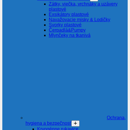
Zátky, viečka, vrchnáky a uzávery
plastové
Exsikátory plastové
Navažovacie misky & Lodičky
Svorky plastové
Čerpadlá&Pumpy
Mlynčeky na tkanivá
Ochrana,
hygiena a bezpečnosť
Kryogénne rukavice