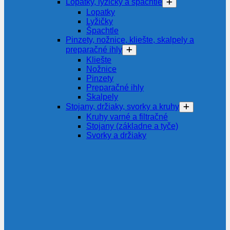
Lopatky, lyžičky a špachtle
Lopatky
Lyžičky
Špachtle
Pinzety, nožnice, kliešte, skalpely a
preparačné ihly
Kliešte
Nožnice
Pinzety
Preparačné ihly
Skalpely
Stojany, držiaky, svorky a kruhy
Kruhy varné a filtračné
Stojany (základne a tyče)
Svorky a držiaky