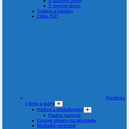
S guľatým dnom
S rovným dnom
Trubice a kapiláry
Zátky (NZ)
Pomôcky
z kovu a gumy
Hadice a príslušenstvo
Hadice gumové
Kovové stojany na skúmavky
Miešadlá nerezové