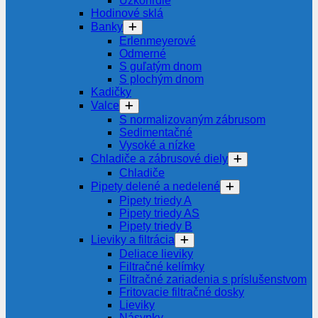
Úzkohrdlé
Hodinové sklá
Banky
Erlenmeyerové
Odmerné
S guľatým dnom
S plochým dnom
Kadičky
Valce
S normalizovaným zábrusom
Sedimentačné
Vysoké a nízke
Chladiče a zábrusové diely
Chladiče
Pipety delené a nedelené
Pipety triedy A
Pipety triedy AS
Pipety triedy B
Lieviky a filtrácia
Deliace lieviky
Filtračné kelímky
Filtračné zariadenia s príslušenstvom
Fritovacie filtračné dosky
Lieviky
Násypky