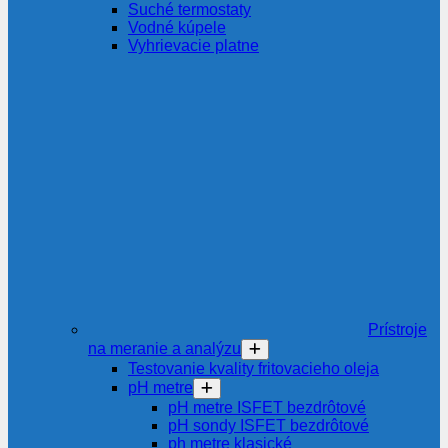
Suché termostaty
Vodné kúpele
Vyhrievacie platne
Prístroje
na meranie a analýzu
Testovanie kvality fritovacieho oleja
pH metre
pH metre ISFET bezdrôtové
pH sondy ISFET bezdrôtové
ph metre klasické