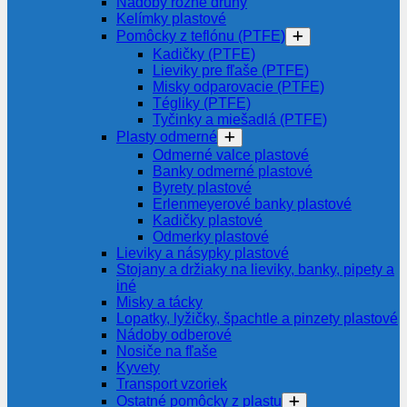
Nádoby rôzne druhy
Kelímky plastové
Pomôcky z teflónu (PTFE)
Kadičky (PTFE)
Lieviky pre fľaše (PTFE)
Misky odparovacie (PTFE)
Tégliky (PTFE)
Tyčinky a miešadlá (PTFE)
Plasty odmerné
Odmerné valce plastové
Banky odmerné plastové
Byrety plastové
Erlenmeyerové banky plastové
Kadičky plastové
Odmerky plastové
Lieviky a násypky plastové
Stojany a držiaky na lieviky, banky, pipety a
iné
Misky a tácky
Lopatky, lyžičky, špachtle a pinzety plastové
Nádoby odberové
Nosiče na fľaše
Kyvety
Transport vzoriek
Ostatné pomôcky z plastu