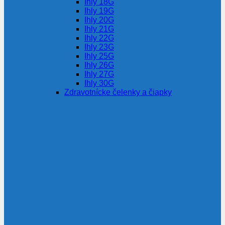
Ihly 18G
Ihly 19G
Ihly 20G
Ihly 21G
Ihly 22G
Ihly 23G
Ihly 25G
Ihly 26G
Ihly 27G
Ihly 30G
Zdravotnícke čelenky a čiapky