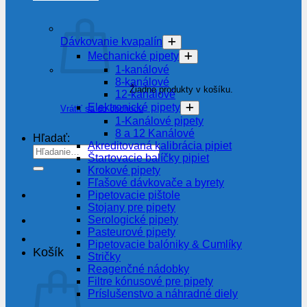
Dávkovanie kvapalín
Mechanické pipety
1-kanálové
8-kanálové
Žiadne produkty v košíku.
12-kanálové
Elektronické pipety
Vrátiť sa do obchodu
1-Kanálové pipety
8 a 12 Kanálové
Hľadať:
Akreditovaná kalibrácia pipiet
Štartovacie balíčky pipiet
Krokové pipety
Fľašové dávkovače a byrety
Pipetovacie pištole
Stojany pre pipety
Serologické pipety
Pasteurové pipety
Pipetovacie balóniky & Cumlíky
Košík
Stričky
Reagenčné nádobky
Filtre kónusové pre pipety
Príslušenstvo a náhradné diely