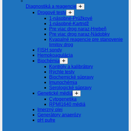
Diagnostiká a reagencie
Drogové testy
1-násobné-Prúžkové
1-násobné-Kartridž
Pre viac drog naraz-Hrebeň
Pre viac drog naraz-Nádobky
Kvapalné reagencie pre stanovenie
limitov drog
FISH sondy
Hemokoagulácia
Biochémia
Kontroly a kalibrátory
Rýchle testy
Biochemické súpravy
Imunochémia
Serologické súpravy
Genetické médiá
Cytogenetika
RPMI1640 médiá
Imerzný olej
Generátory anaerózy
pH pufre