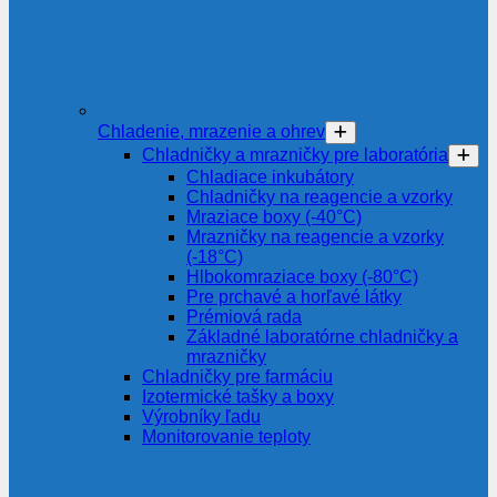
Chladenie, mrazenie a ohrev
Chladničky a mrazničky pre laboratória
Chladiace inkubátory
Chladničky na reagencie a vzorky
Mraziace boxy (-40°C)
Mrazničky na reagencie a vzorky
(-18°C)
Hlbokomraziace boxy (-80°C)
Pre prchavé a horľavé látky
Prémiová rada
Základné laboratórne chladničky a
mrazničky
Chladničky pre farmáciu
Izotermické tašky a boxy
Výrobníky ľadu
Monitorovanie teploty