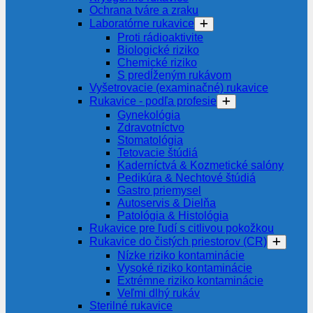
Ochrana tváre a zraku
Laboratórne rukavice
Proti rádioaktivite
Biologické riziko
Chemické riziko
S predĺženým rukávom
Vyšetrovacie (examinačné) rukavice
Rukavice - podľa profesie
Gynekológia
Zdravotníctvo
Stomatológia
Tetovacie štúdiá
Kaderníctvá & Kozmetické salóny
Pedikúra & Nechtové štúdiá
Gastro priemysel
Autoservis & Dielňa
Patológia & Histológia
Rukavice pre ľudí s citlivou pokožkou
Rukavice do čistých priestorov (CR)
Nízke riziko kontaminácie
Vysoké riziko kontaminácie
Extrémne riziko kontaminácie
Veľmi dlhý rukáv
Sterilné rukavice