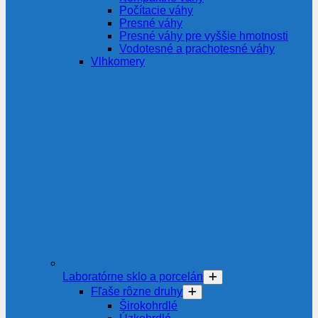
Počítacie váhy
Presné váhy
Presné váhy pre vyššie hmotnosti
Vodotesné a prachotesné váhy
Vlhkomery
Laboratórne sklo a porcelán
Fľaše rôzne druhy
Širokohrdlé