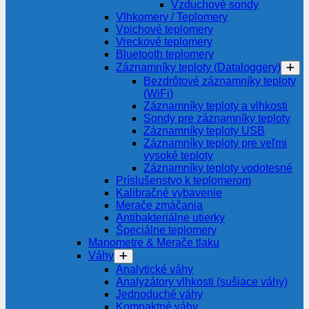
Vzduchové sondy
Vlhkomery / Teplomery
Vpichové teplomery
Vreckové teplomery
Bluetooth teplomery
Záznamníky teploty (Dataloggery)
Bezdrôtové záznamníky teploty
(WiFi)
Záznamníky teploty a vlhkosti
Sondy pre záznamníky teploty
Záznamníky teploty USB
Záznamníky teploty pre veľmi
vysoké teploty
Záznamníky teploty vodotesné
Príslušenstvo k teplomerom
Kalibračné vybavenie
Merače zmáčania
Antibakteriálne utierky
Špeciálne teplomery
Manometre & Merače tlaku
Váhy
Analytické váhy
Analyzátory vlhkosti (sušiace váhy)
Jednoduché váhy
Kompaktné váhy