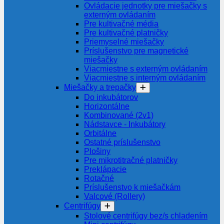
Ovládacie jednotky pre miešačky s
externým ovládaním
Pre kultivačné média
Pre kultivačné platničky
Priemyselné miešačky
Príslušenstvo pre magnetické
miešačky
Viacmiestne s externým ovládaním
Viacmiestne s interným ovládaním
Miešačky a trepačky
Do inkubátorov
Horizontálne
Kombinované (2v1)
Nádstavce - Inkubátory
Orbitálne
Ostatné príslušenstvo
Plošiny
Pre mikrotitračné platničky
Preklápacie
Rotačné
Príslušenstvo k miešačkám
Valcové (Rollery)
Centrifúgy
Stolové centrifúgy bez/s chladením