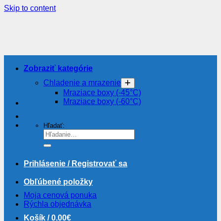
Skip to content
Zobraziť kategórie
Chladenie a mrazenie
Mraziace boxy (-45°C)
Mraziace boxy (-60°C)
Hľadať:
Prihlásenie / Registrovať sa
Obľúbené položky
Moja cenová ponuka
Rýchla objednávka
Košík /
0.00
€