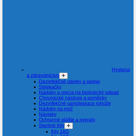
Hygiena
a zdravotníctvo
Dezinfekčné utierky a spreje
Striekačky
Nádoby a vrecia na biologický odpad
Chirurgické nástroje a pomôcky
Dezinfekčné samolepiace rohože
Nádoby na moč
Návleky
Ochranné plášte a overaly
Sterilné ihly
Ihly 16G