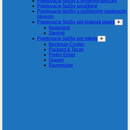
Pipetovacie špičky s ohybným koncom
Pipetovacie špičky predĺžené
Pipetovacie špičky s rozšíreným nasávacím
otvorom
Pipetovacie špičky pre krokové pipety
Nesterilné
Sterilné
Pipetovacie špičky pre roboty
Beckman Coulter
Packard & Tecan
Perkin Elmer
Qiagen
Rezervoáre