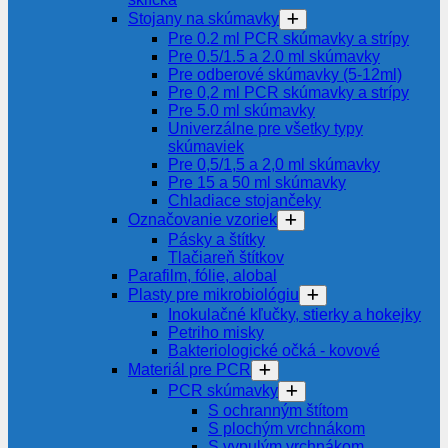
Stojany na skúmavky
Pre 0.2 ml PCR skúmavky a strípy
Pre 0.5/1.5 a 2.0 ml skúmavky
Pre odberové skúmavky (5-12ml)
Pre 0,2 ml PCR skúmavky a strípy
Pre 5.0 ml skúmavky
Univerzálne pre všetky typy
skúmaviek
Pre 0,5/1,5 a 2,0 ml skúmavky
Pre 15 a 50 ml skúmavky
Chladiace stojančeky
Označovanie vzoriek
Pásky a štítky
Tlačiareň štítkov
Parafilm, fólie, alobal
Plasty pre mikrobiológiu
Inokulačné kľučky, stierky a hokejky
Petriho misky
Bakteriologické očká - kovové
Materiál pre PCR
PCR skúmavky
S ochranným štítom
S plochým vrchnákom
S vypulým vrchnákom