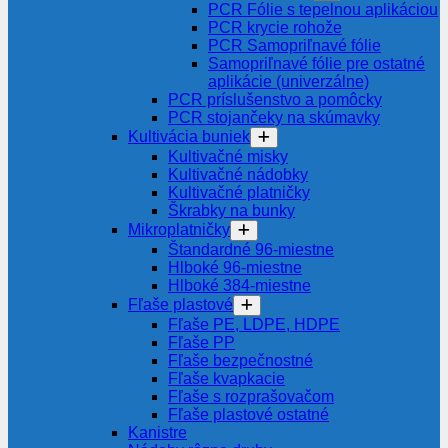
PCR Fólie s tepelnou aplikáciou
PCR krycie rohože
PCR Samopriľnavé fólie
Samopriľnavé fólie pre ostatné
aplikácie (univerzálne)
PCR príslušenstvo a pomôcky
PCR stojančeky na skúmavky
Kultivácia buniek
Kultivačné misky
Kultivačné nádobky
Kultivačné platničky
Škrabky na bunky
Mikroplatničky
Štandardné 96-miestne
Hlboké 96-miestne
Hlboké 384-miestne
Fľaše plastové
Fľaše PE, LDPE, HDPE
Fľaše PP
Fľaše bezpečnostné
Fľaše kvapkacie
Fľaše s rozprašovačom
Fľaše plastové ostatné
Kanistre