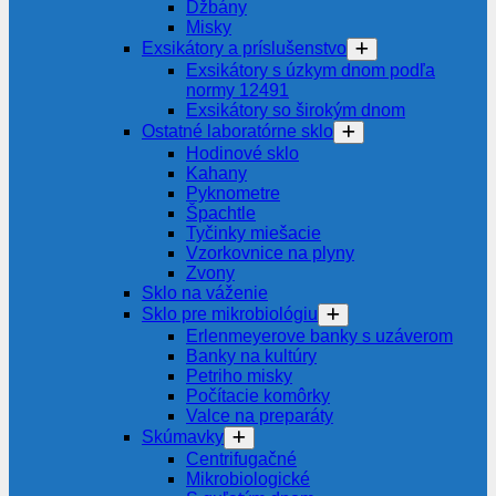
Džbány
Misky
Exsikátory a príslušenstvo
Exsikátory s úzkym dnom podľa
normy 12491
Exsikátory so širokým dnom
Ostatné laboratórne sklo
Hodinové sklo
Kahany
Pyknometre
Špachtle
Tyčinky miešacie
Vzorkovnice na plyny
Zvony
Sklo na váženie
Sklo pre mikrobiológiu
Erlenmeyerove banky s uzáverom
Banky na kultúry
Petriho misky
Počítacie komôrky
Valce na preparáty
Skúmavky
Centrifugačné
Mikrobiologické