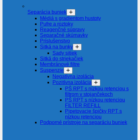
Separácia buniek
Médiá s gradientom hustoty
Pufre a roztoky
Reagenčné súpravy
Separačné skúmavky
Príslušenstvo
Sitká na bunky
Sady sitiek
Sitká do striekačiek
Membránové filtre
Suspenzie
Negatívna izolácia
Pozitívna izolácia
PŠ RPT s nízkou retenciou s
filtrom v stojančekoch
PŠ RPT s nízkou retenciou
FILTER REFILL
Pipetovacie špičky RPT s
nízkou retenciou
Podporné prístroje na separáciu buniek