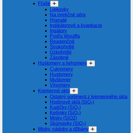
Fľaše
Liekovky
Na injekčné séra
Hranaté
Indikátorové a kvapkacie
Irigátory
Podľa Woulffa
Reagenčné
Širokohrdlé
Úzkohrdlé
Zásobné
Hustomery a liehomery
Cukromery
Hustomery
Muštomer
Vínomery
Kremenné sklo
Ostatný sortiment z kremenného skla
Hodinové sklá (SiO₂)
Kadičky (SiO₂)
Kelímky (SiO₂)
Misky (SiO2)
Skúmavky (SiO₂)
Misky, nádoby a džbány