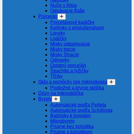
Nuče s fritou
Odsávacie fľaše
Porcelán
Porcelánové kadičky
Kelímky s príslušenstvom
Lieviky
Lodičky
Misky odparovacie
Misky trecie
Misky žíhacie
Odmerky
Ostatný porcelán
Špachtle a lyžičky
Tĺčiky
Sklo a pomôcky pre mikroskopiu
Podložné a krycie sklíčka
Dózy na mikrosklíčka
Byrety
Automatické podľa Pelleta
Automatické podľa Schillinga
Balóniky k byretám
Mikrobyrety
Priame bez kohútika
Priame s kohútikom