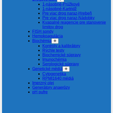
1-násobné-Prúžkové
1-násobné-Kartridž
Pre viac drog naraz-Hrebeň
Pre viac drog naraz-Nádobky
Kvapalné reagencie pre stanovenie
limitov drog
FISH sondy
Hemokoagulácia
Biochémia
Kontroly a kalibrátory
Rýchle testy
Biochemické súpravy
Imunochémia
Serologické súpravy
Genetické médiá
Cytogenetika
RPMI1640 médiá
Imerzný olej
Generátory anaerózy
pH pufre