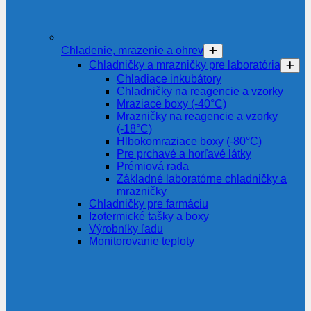
Chladenie, mrazenie a ohrev
Chladničky a mrazničky pre laboratória
Chladiace inkubátory
Chladničky na reagencie a vzorky
Mraziace boxy (-40°C)
Mrazničky na reagencie a vzorky
(-18°C)
Hlbokomraziace boxy (-80°C)
Pre prchavé a horľavé látky
Prémiová rada
Základné laboratórne chladničky a
mrazničky
Chladničky pre farmáciu
Izotermické tašky a boxy
Výrobníky ľadu
Monitorovanie teploty