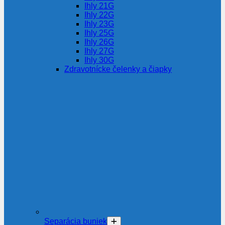
Ihly 21G
Ihly 22G
Ihly 23G
Ihly 25G
Ihly 26G
Ihly 27G
Ihly 30G
Zdravotnícke čelenky a čiapky
Separácia buniek