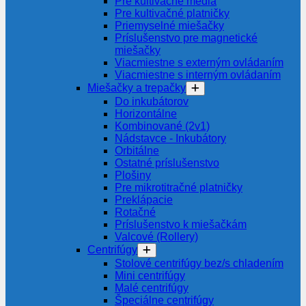
Pre kultivačné média
Pre kultivačné platničky
Priemyselné miešačky
Príslušenstvo pre magnetické
miešačky
Viacmiestne s externým ovládaním
Viacmiestne s interným ovládaním
Miešačky a trepačky
Do inkubátorov
Horizontálne
Kombinované (2v1)
Nádstavce - Inkubátory
Orbitálne
Ostatné príslušenstvo
Plošiny
Pre mikrotitračné platničky
Preklápacie
Rotačné
Príslušenstvo k miešačkám
Valcové (Rollery)
Centrifúgy
Stolové centrifúgy bez/s chladením
Mini centrifúgy
Malé centrifúgy
Špeciálne centrifúgy