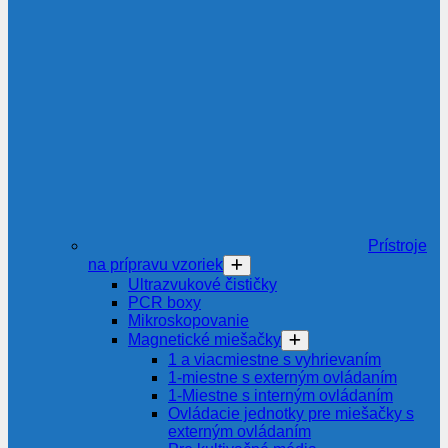
Prístroje
na prípravu vzoriek
Ultrazvukové čističky
PCR boxy
Mikroskopovanie
Magnetické miešačky
1 a viacmiestne s vyhrievaním
1-miestne s externým ovládaním
1-Miestne s interným ovládaním
Ovládacie jednotky pre miešačky s
externým ovládaním