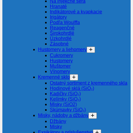
Na injekčné séra
Hranaté
Indikátorové a kvapkacie
Irigátory
Podľa Woulffa
Reagenčné
Širokohrdlé
Úzkohrdlé
Zásobné
Hustomery a liehomery
Cukromery
Hustomery
Muštomer
Vínomery
Kremenné sklo
Ostatný sortiment z kremenného skla
Hodinové sklá (SiO₂)
Kadičky (SiO₂)
Kelímky (SiO₂)
Misky (SiO2)
Skúmavky (SiO₂)
Misky, nádoby a džbány
Džbány
Misky
Exsikátory a príslušenstvo