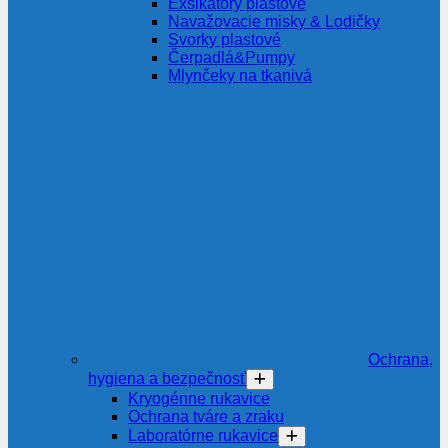
Exsikátory plastové
Navažovacie misky & Lodičky
Svorky plastové
Čerpadlá&Pumpy
Mlynčeky na tkanivá
Ochrana,
hygiena a bezpečnosť
Kryogénne rukavice
Ochrana tváre a zraku
Laboratórne rukavice