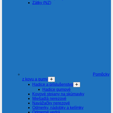
Zátky (NZ)
Pomôcky
z kovu a gumy
Hadice a príslušenstvo
Hadice gumové
Kovové stojany na skúmavky
Miešadlá nerezové
Navážačky nerezové
Odmerky, nádobky a kelímky
Odmerné vedrá