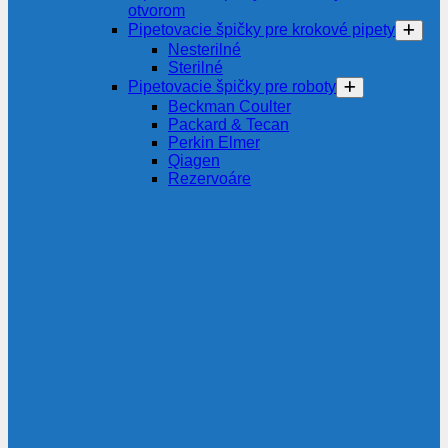
otvorom
Pipetovacie špičky pre krokové pipety
Nesterilné
Sterilné
Pipetovacie špičky pre roboty
Beckman Coulter
Packard & Tecan
Perkin Elmer
Qiagen
Rezervoáre