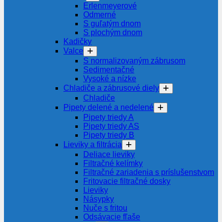
Erlenmeyerové
Odmerné
S guľatým dnom
S plochým dnom
Kadičky
Valce
S normalizovaným zábrusom
Sedimentačné
Vysoké a nízke
Chladiče a zábrusové diely
Chladiče
Pipety delené a nedelené
Pipety triedy A
Pipety triedy AS
Pipety triedy B
Lieviky a filtrácia
Deliace lieviky
Filtračné kelímky
Filtračné zariadenia s príslušenstvom
Fritovacie filtračné dosky
Lieviky
Násypky
Nuče s fritou
Odsávacie fľaše