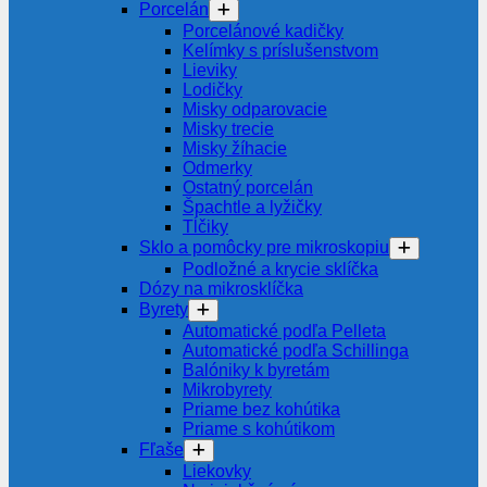
Porcelán
Porcelánové kadičky
Kelímky s príslušenstvom
Lieviky
Lodičky
Misky odparovacie
Misky trecie
Misky žíhacie
Odmerky
Ostatný porcelán
Špachtle a lyžičky
Tĺčiky
Sklo a pomôcky pre mikroskopiu
Podložné a krycie sklíčka
Dózy na mikrosklíčka
Byrety
Automatické podľa Pelleta
Automatické podľa Schillinga
Balóniky k byretám
Mikrobyrety
Priame bez kohútika
Priame s kohútikom
Fľaše
Liekovky