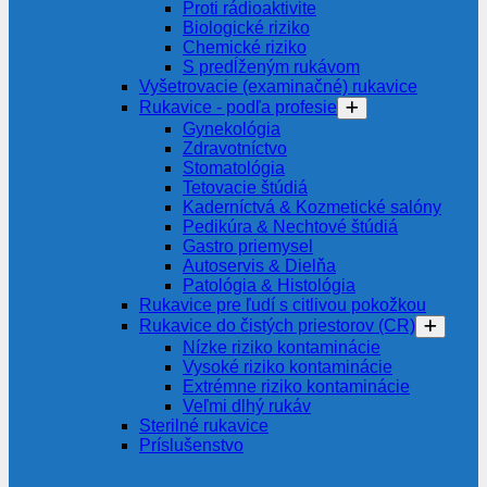
Proti rádioaktivite
Biologické riziko
Chemické riziko
S predĺženým rukávom
Vyšetrovacie (examinačné) rukavice
Rukavice - podľa profesie
Gynekológia
Zdravotníctvo
Stomatológia
Tetovacie štúdiá
Kaderníctvá & Kozmetické salóny
Pedikúra & Nechtové štúdiá
Gastro priemysel
Autoservis & Dielňa
Patológia & Histológia
Rukavice pre ľudí s citlivou pokožkou
Rukavice do čistých priestorov (CR)
Nízke riziko kontaminácie
Vysoké riziko kontaminácie
Extrémne riziko kontaminácie
Veľmi dlhý rukáv
Sterilné rukavice
Príslušenstvo