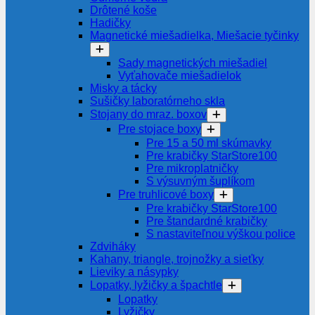
Drôtené koše
Hadičky
Magnetické miešadielka, Miešacie tyčinky
Sady magnetických miešadiel
Vyťahovače miešadielok
Misky a tácky
Sušičky laboratórneho skla
Stojany do mraz. boxov
Pre stojace boxy
Pre 15 a 50 ml skúmavky
Pre krabičky StarStore100
Pre mikroplatničky
S výsuvným šuplíkom
Pre truhlicové boxy
Pre krabičky StarStore100
Pre štandardné krabičky
S nastaviteľnou výškou police
Zdviháky
Kahany, triangle, trojnožky a sieťky
Lieviky a násypky
Lopatky, lyžičky a špachtle
Lopatky
Lyžičky