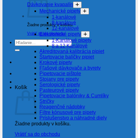
Dávkovanie kvapalín
Mechanické pipety
1-kanálové
8-kanálové
Žiadne produkty v košíku.
12-kanálové
Vrátiť sa do obchodu
Elektronické pipety
1-Kanálové pipety
Hľadať:
8 a 12 Kanálové
Akreditovaná kalibrácia pipiet
Štartovacie balíčky pipiet
Krokové pipety
Fľašové dávkovače a byrety
Pipetovacie pištole
Stojany pre pipety
Serologické pipety
Košík
Pasteurové pipety
Pipetovacie balóniky & Cumlíky
Stričky
Reagenčné nádobky
Filtre kónusové pre pipety
Príslušenstvo a náhradné diely
Žiadne produkty v košíku.
Vrátiť sa do obchodu