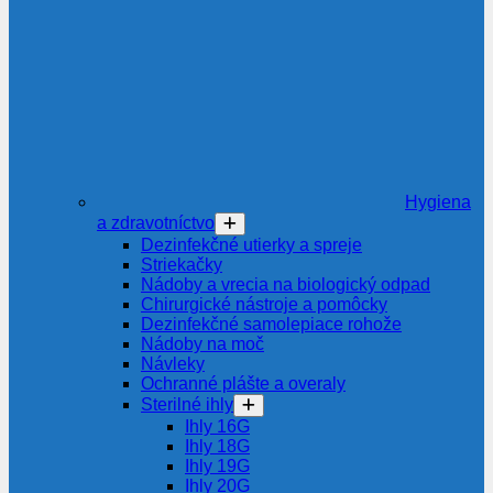
Hygiena
a zdravotníctvo
Dezinfekčné utierky a spreje
Striekačky
Nádoby a vrecia na biologický odpad
Chirurgické nástroje a pomôcky
Dezinfekčné samolepiace rohože
Nádoby na moč
Návleky
Ochranné plášte a overaly
Sterilné ihly
Ihly 16G
Ihly 18G
Ihly 19G
Ihly 20G