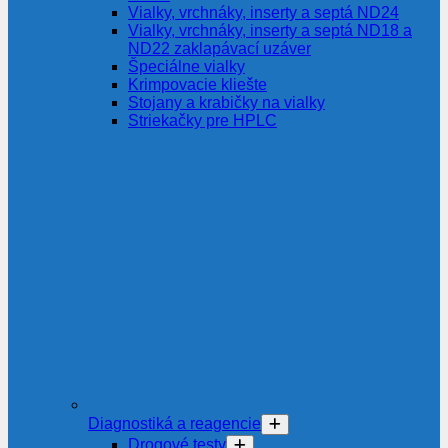
Vialky, vrchnáky, inserty a septá ND24
Vialky, vrchnáky, inserty a septá ND18 a
ND22 zaklapávací uzáver
Špeciálne vialky
Krimpovacie kliešte
Stojany a krabičky na vialky
Striekačky pre HPLC
Diagnostiká a reagencie
Drogové testy