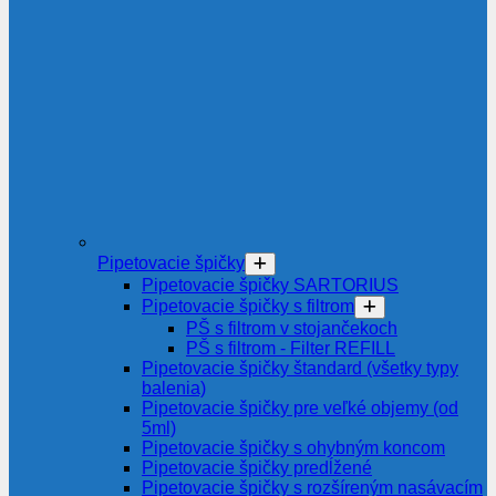
Pipetovacie špičky
Pipetovacie špičky SARTORIUS
Pipetovacie špičky s filtrom
PŠ s filtrom v stojančekoch
PŠ s filtrom - Filter REFILL
Pipetovacie špičky štandard (všetky typy
balenia)
Pipetovacie špičky pre veľké objemy (od
5ml)
Pipetovacie špičky s ohybným koncom
Pipetovacie špičky predĺžené
Pipetovacie špičky s rozšíreným nasávacím