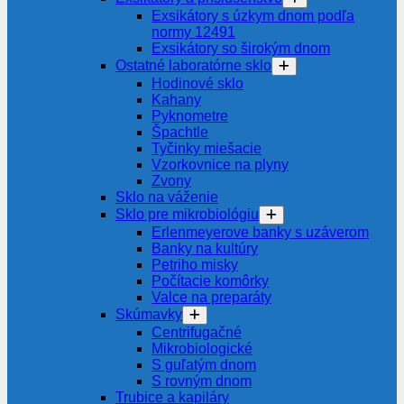
Exsikátory s úzkym dnom podľa
normy 12491
Exsikátory so širokým dnom
Ostatné laboratórne sklo
Hodinové sklo
Kahany
Pyknometre
Špachtle
Tyčinky miešacie
Vzorkovnice na plyny
Zvony
Sklo na váženie
Sklo pre mikrobiológiu
Erlenmeyerove banky s uzáverom
Banky na kultúry
Petriho misky
Počítacie komôrky
Valce na preparáty
Skúmavky
Centrifugačné
Mikrobiologické
S guľatým dnom
S rovným dnom
Trubice a kapiláry