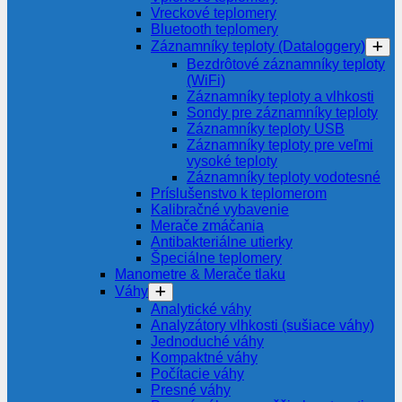
Vreckové teplomery
Bluetooth teplomery
Záznamníky teploty (Dataloggery)
Bezdrôtové záznamníky teploty
(WiFi)
Záznamníky teploty a vlhkosti
Sondy pre záznamníky teploty
Záznamníky teploty USB
Záznamníky teploty pre veľmi
vysoké teploty
Záznamníky teploty vodotesné
Príslušenstvo k teplomerom
Kalibračné vybavenie
Merače zmáčania
Antibakteriálne utierky
Špeciálne teplomery
Manometre & Merače tlaku
Váhy
Analytické váhy
Analyzátory vlhkosti (sušiace váhy)
Jednoduché váhy
Kompaktné váhy
Počítacie váhy
Presné váhy