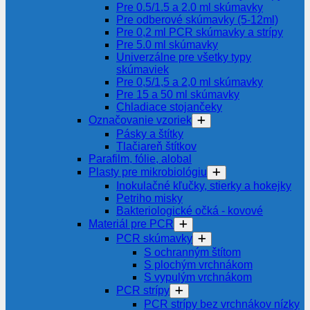
Pre 0.5/1.5 a 2.0 ml skúmavky
Pre odberové skúmavky (5-12ml)
Pre 0,2 ml PCR skúmavky a strípy
Pre 5.0 ml skúmavky
Univerzálne pre všetky typy
skúmaviek
Pre 0,5/1,5 a 2,0 ml skúmavky
Pre 15 a 50 ml skúmavky
Chladiace stojančeky
Označovanie vzoriek
Pásky a štítky
Tlačiareň štítkov
Parafilm, fólie, alobal
Plasty pre mikrobiológiu
Inokulačné kľučky, stierky a hokejky
Petriho misky
Bakteriologické očká - kovové
Materiál pre PCR
PCR skúmavky
S ochranným štítom
S plochým vrchnákom
S vypulým vrchnákom
PCR strípy
PCR strípy bez vrchnákov nízky