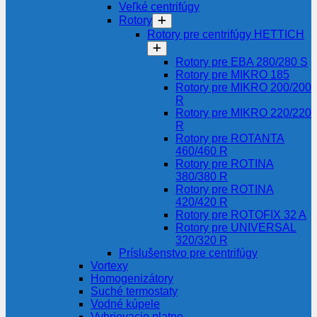
Veľké centrifúgy
Rotory
Rotory pre centrifúgy HETTICH
Rotory pre EBA 280/280 S
Rotory pre MIKRO 185
Rotory pre MIKRO 200/200
R
Rotory pre MIKRO 220/220
R
Rotory pre ROTANTA
460/460 R
Rotory pre ROTINA
380/380 R
Rotory pre ROTINA
420/420 R
Rotory pre ROTOFIX 32 A
Rotory pre UNIVERSAL
320/320 R
Príslušenstvo pre centrifúgy
Vortexy
Homogenizátory
Suché termostaty
Vodné kúpele
Vyhrievacie platne