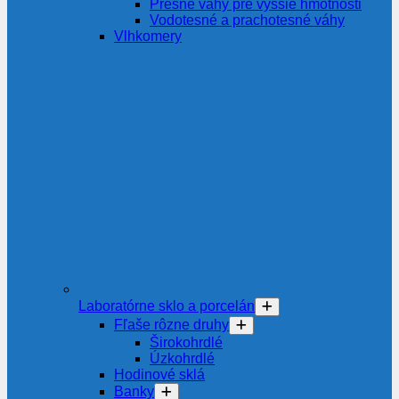
Presné váhy pre vyššie hmotnosti
Vodotesné a prachotesné váhy
Vlhkomery
Laboratórne sklo a porcelán
Fľaše rôzne druhy
Širokohrdlé
Úzkohrdlé
Hodinové sklá
Banky