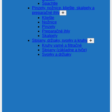
Špachtle
Pinzety, nožnice, kliešte, skalpely a
preparačné ihly
Kliešte
Nožnice
Pinzety
Preparačné ihly
Skalpely
Stojany, držiaky, svorky a kruhy
Kruhy varné a filtračné
Stojany (základne a tyče)
Svorky a držiaky