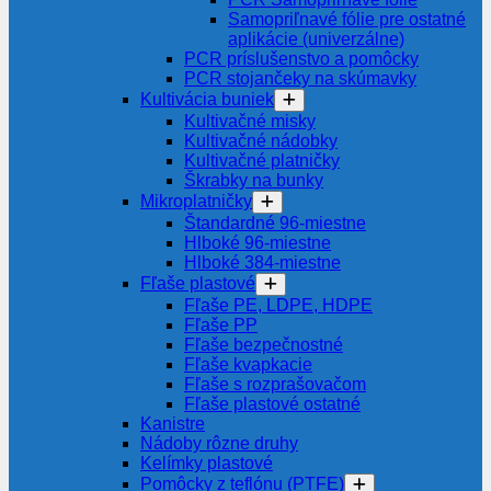
Samopriľnavé fólie pre ostatné
aplikácie (univerzálne)
PCR príslušenstvo a pomôcky
PCR stojančeky na skúmavky
Kultivácia buniek
Kultivačné misky
Kultivačné nádobky
Kultivačné platničky
Škrabky na bunky
Mikroplatničky
Štandardné 96-miestne
Hlboké 96-miestne
Hlboké 384-miestne
Fľaše plastové
Fľaše PE, LDPE, HDPE
Fľaše PP
Fľaše bezpečnostné
Fľaše kvapkacie
Fľaše s rozprašovačom
Fľaše plastové ostatné
Kanistre
Nádoby rôzne druhy
Kelímky plastové
Pomôcky z teflónu (PTFE)