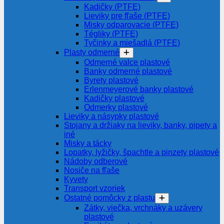
Kadičky (PTFE)
Lieviky pre fľaše (PTFE)
Misky odparovacie (PTFE)
Tégliky (PTFE)
Tyčinky a miešadlá (PTFE)
Plasty odmerné
Odmerné valce plastové
Banky odmerné plastové
Byrety plastové
Erlenmeyerové banky plastové
Kadičky plastové
Odmerky plastové
Lieviky a násypky plastové
Stojany a držiaky na lieviky, banky, pipety a
iné
Misky a tácky
Lopatky, lyžičky, špachtle a pinzety plastové
Nádoby odberové
Nosiče na fľaše
Kyvety
Transport vzoriek
Ostatné pomôcky z plastu
Zátky, viečka, vrchnáky a uzávery
plastové