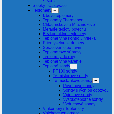
SI600)
Stopky - Časovače
Teplomery
Izbové teplomery
Teplomery Thermapen
Chladničkové a Mrazničkové
Meranie teploty povrchu
Bezkontaktné teplomery
Teplomery na kontrolu mlieka
Priemyselné teplomery
Spracovanie potravín
Teplomerové súpravy
Teplomery do rúry
Teplomery na varenie
Teplotné sondy
PT100 sondy
Termistorové sondy
Termočlánkové sondy
Povrchové sondy
Sondy s rýchlou odozvou
Vpichové sondy
Vysokoteplotné sondy
Vzduchové sondy
Vlhkomery / Teplomery
Vpichové teplomery