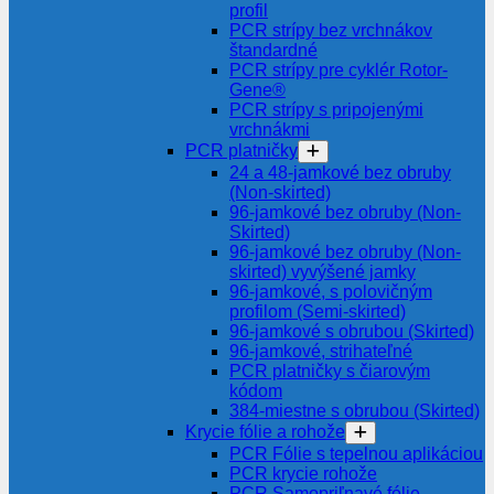
profil
PCR strípy bez vrchnákov
štandardné
PCR strípy pre cyklér Rotor-
Gene®
PCR strípy s pripojenými
vrchnákmi
PCR platničky
24 a 48-jamkové bez obruby
(Non-skirted)
96-jamkové bez obruby (Non-
Skirted)
96-jamkové bez obruby (Non-
skirted) vyvýšené jamky
96-jamkové, s polovičným
profilom (Semi-skirted)
96-jamkové s obrubou (Skirted)
96-jamkové, strihateľné
PCR platničky s čiarovým
kódom
384-miestne s obrubou (Skirted)
Krycie fólie a rohože
PCR Fólie s tepelnou aplikáciou
PCR krycie rohože
PCR Samopriľnavé fólie