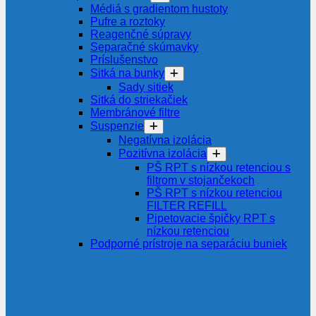
Médiá s gradientom hustoty
Pufre a roztoky
Reagenčné súpravy
Separačné skúmavky
Príslušenstvo
Sitká na bunky
Sady sitiek
Sitká do striekačiek
Membránové filtre
Suspenzie
Negatívna izolácia
Pozitívna izolácia
PŠ RPT s nízkou retenciou s
filtrom v stojančekoch
PŠ RPT s nízkou retenciou
FILTER REFILL
Pipetovacie špičky RPT s
nízkou retenciou
Podporné prístroje na separáciu buniek