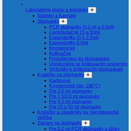
Laboratórne plasty a pomôcky
Nádoby a Kanistre
Skúmavky
PCR skúmavky (0,2 ml a 0,5ml)
Centrifugačné 15 a 50ml
Eppendorfky (0,5-2.0ml)
Eppendorfky 5.0ml
Kryogenické
Kultivačné
Príslušenstvo ku skúmavkám
Univerzálne so šróbovacím uzáverom
Vrchnáky k šróbovacím skúmavkám
Krabičky na skúmavky
Kartónové
Kryogenické (do -196°C)
Pre 0.5 ml skúmavky
Pre 1.5/2.0 ml skúmavky
Pre 5.0 ml skúmavky
Pre 15 a 50 ml skúmavky
Krabičky a zásobníky na mikroskopické
sklíčka
Stojany na skúmavky
Pre 0.2 ml PCR skúmavky a strípy