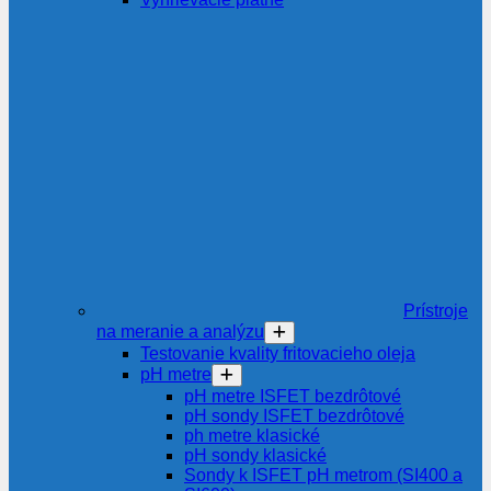
Prístroje
na meranie a analýzu
Testovanie kvality fritovacieho oleja
pH metre
pH metre ISFET bezdrôtové
pH sondy ISFET bezdrôtové
ph metre klasické
pH sondy klasické
Sondy k ISFET pH metrom (SI400 a