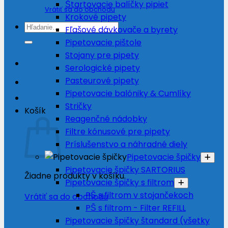
Štartovacie balíčky pipiet
Vrátiť sa do obchodu
Krokové pipety
Hľadať:
Fľašové dávkovače a byrety
Pipetovacie pištole
Stojany pre pipety
Serologické pipety
Pasteurové pipety
Pipetovacie balóniky & Cumlíky
Stričky
Košík
Reagenčné nádobky
Filtre kónusové pre pipety
Príslušenstvo a náhradné diely
Pipetovacie špičky
Pipetovacie špičky SARTORIUS
Žiadne produkty v košíku.
Pipetovacie špičky s filtrom
PŠ s filtrom v stojančekoch
Vrátiť sa do obchodu
PŠ s filtrom - Filter REFILL
Pipetovacie špičky štandard (všetky