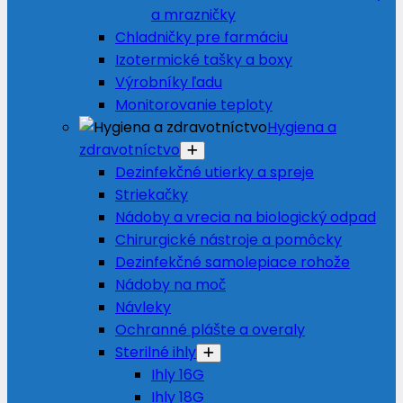
a mrazničky
Chladničky pre farmáciu
Izotermické tašky a boxy
Výrobníky ľadu
Monitorovanie teploty
Hygiena a
zdravotníctvo
Dezinfekčné utierky a spreje
Striekačky
Nádoby a vrecia na biologický odpad
Chirurgické nástroje a pomôcky
Dezinfekčné samolepiace rohože
Nádoby na moč
Návleky
Ochranné plášte a overaly
Sterilné ihly
Ihly 16G
Ihly 18G