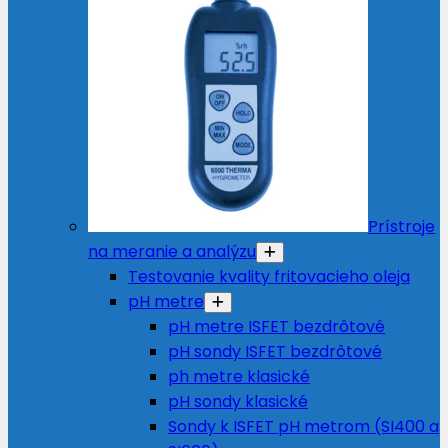
Prístroje
na meranie a analýzu
Testovanie kvality fritovacieho oleja
pH metre
pH metre ISFET bezdrôtové
pH sondy ISFET bezdrôtové
ph metre klasické
pH sondy klasické
Sondy k ISFET pH metrom (SI400 a