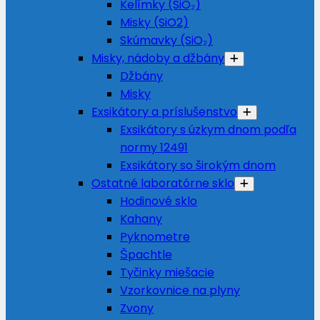
Kelímky (SiO₂)
Misky (SiO2)
Skúmavky (SiO₂)
Misky, nádoby a džbány
Džbány
Misky
Exsikátory a príslušenstvo
Exsikátory s úzkym dnom podľa
normy 12491
Exsikátory so širokým dnom
Ostatné laboratórne sklo
Hodinové sklo
Kahany
Pyknometre
Špachtle
Tyčinky miešacie
Vzorkovnice na plyny
Zvony