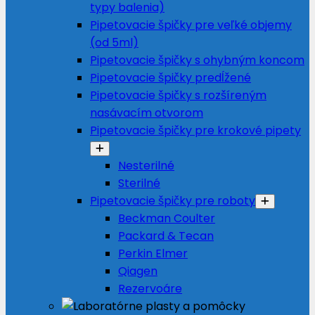
typy balenia)
Pipetovacie špičky pre veľké objemy
(od 5ml)
Pipetovacie špičky s ohybným koncom
Pipetovacie špičky predĺžené
Pipetovacie špičky s rozšíreným
nasávacím otvorom
Pipetovacie špičky pre krokové pipety
Nesterilné
Sterilné
Pipetovacie špičky pre roboty
Beckman Coulter
Packard & Tecan
Perkin Elmer
Qiagen
Rezervoáre