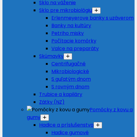
Sklo na váženie
Sklo pre mikrobiológiu
Erlenmeyerove banky s uzáverom
Banky na kultúry
Petriho misky
Počítacie komôrky
Valce na preparáty
Skúmavky
Centrifugačné
Mikrobiologické
S guľatým dnom
S rovným dnom
Trubice a kapiláry
Zátky (NZ)
Pomôcky z kovu a
gumy
Hadice a príslušenstvo
Hadice gumové