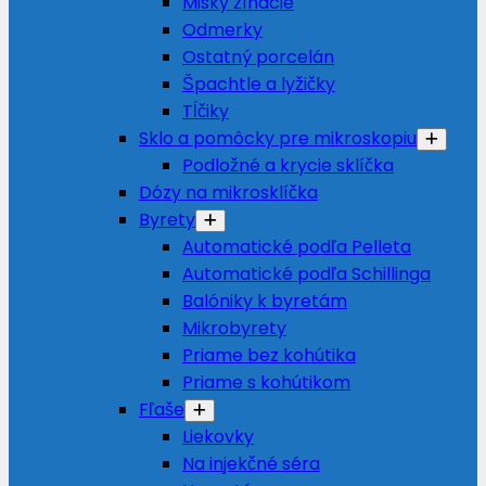
Misky žíhacie
Odmerky
Ostatný porcelán
Špachtle a lyžičky
Tĺčiky
Sklo a pomôcky pre mikroskopiu
Podložné a krycie sklíčka
Dózy na mikrosklíčka
Byrety
Automatické podľa Pelleta
Automatické podľa Schillinga
Balóniky k byretám
Mikrobyrety
Priame bez kohútika
Priame s kohútikom
Fľaše
Liekovky
Na injekčné séra