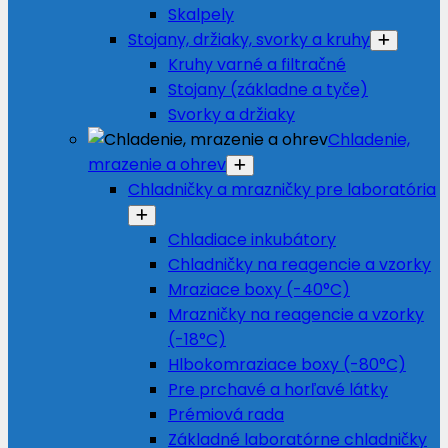
Skalpely
Stojany, držiaky, svorky a kruhy
Kruhy varné a filtračné
Stojany (základne a tyče)
Svorky a držiaky
Chladenie,
mrazenie a ohrev
Chladničky a mrazničky pre laboratória
Chladiace inkubátory
Chladničky na reagencie a vzorky
Mraziace boxy (-40°C)
Mrazničky na reagencie a vzorky
(-18°C)
Hlbokomraziace boxy (-80°C)
Pre prchavé a horľavé látky
Prémiová rada
Základné laboratórne chladničky