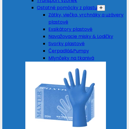
Transport vzoriek
Ostatné pomôcky z plastu
Zátky, viečka, vrchnáky a uzávery
plastové
Exsikátory plastové
Navažovacie misky & Lodičky
Svorky plastové
Čerpadlá&Pumpy
Mlynčeky na tkanivá