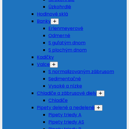
Úzkohrdlé
Hodinové sklá
Banky
Erlenmeyerové
Odmerné
S guľatým dnom
S plochým dnom
Kadičky
Valce
S normalizovaným zábrusom
Sedimentačné
Vysoké a nízke
Chladiče a zábrusové diely
Chladiče
Pipety delené a nedelené
Pipety triedy A
Pipety triedy AS