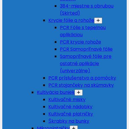
384-miestne s obrubou
(Skirted)
Krycie fólie a rohože
PCR Fólie s tepelnou
aplikáciou
PCR krycie rohože
PCR Samopriľnavé fólie
Samopriľnavé fólie pre
ostatné aplikácie
(univerzálne)
PCR príslušenstvo a pomôcky
PCR stojančeky na skúmavky
Kultivácia buniek
Kultivačné misky
Kultivačné nádobky
Kultivačné platničky
Škrabky na bunky
Mikroplatničky