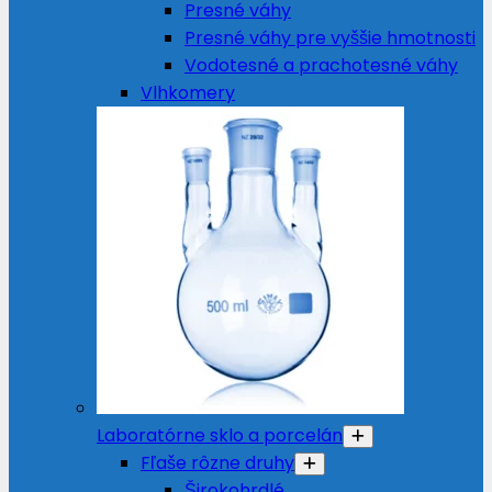
Presné váhy
Presné váhy pre vyššie hmotnosti
Vodotesné a prachotesné váhy
Vlhkomery
Laboratórne sklo a porcelán
Fľaše rôzne druhy
Širokohrdlé