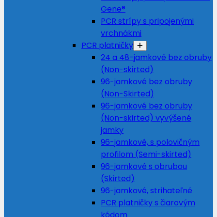
Gene®
PCR strípy s pripojenými
vrchnákmi
PCR platničky
24 a 48-jamkové bez obruby
(Non-skirted)
96-jamkové bez obruby
(Non-Skirted)
96-jamkové bez obruby
(Non-skirted) vyvýšené
jamky
96-jamkové, s polovičným
profilom (Semi-skirted)
96-jamkové s obrubou
(Skirted)
96-jamkové, strihateľné
PCR platničky s čiarovým
kódom