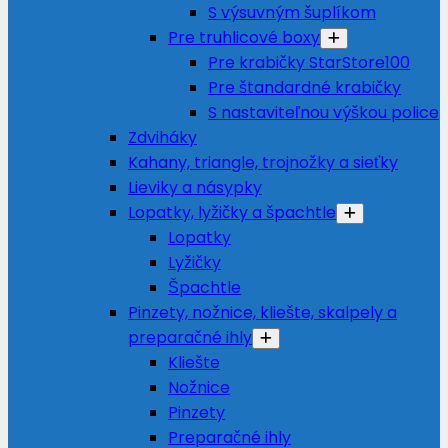
S výsuvným šuplíkom
Pre truhlicové boxy
Pre krabičky StarStore100
Pre štandardné krabičky
S nastaviteľnou výškou police
Zdviháky
Kahany, triangle, trojnožky a sieťky
Lieviky a násypky
Lopatky, lyžičky a špachtle
Lopatky
Lyžičky
Špachtle
Pinzety, nožnice, kliešte, skalpely a
preparačné ihly
Kliešte
Nožnice
Pinzety
Preparačné ihly