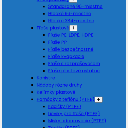
Štandardné 96-miestne
Hlboké 96-miestne
Hlboké 384-miestne
Fľaše plastové
Fľaše PE, LDPE, HDPE
Fľaše PP
Fľaše bezpečnostné
Fľaše kvapkacie
Fľaše s rozprašovačom
Fľaše plastové ostatné
Kanistre
Nádoby rôzne druhy
Kelímky plastové
Pomôcky z teflónu (PTFE)
Kadičky (PTFE)
Lieviky pre fľaše (PTFE)
Misky odparovacie (PTFE)
Tégliky (PTFE)