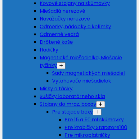
Kovové stojany na skúmavky
Miešadlá nerezové
Navážačky nerezové
Odmerky, nádobky a kelímky
Odmerné vedrá
Drôtené koše
Hadičky
Magnetické miešadielka, Miešacie
tyčinky
Sady magnetických miešadiel
Vyťahovače miešadielok
Misky a tácky
Sušičky laboratórneho skla
Stojany do mraz. boxov
Pre stojace boxy
Pre 15 a 50 ml skúmavky
Pre krabičky StarStore100
Pre mikroplatničky