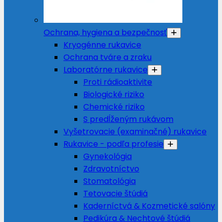
Ochrana, hygiena a bezpečnosť
Kryogénne rukavice
Ochrana tváre a zraku
Laboratórne rukavice
Proti rádioaktivite
Biologické riziko
Chemické riziko
S predĺženým rukávom
Vyšetrovacie (examinačné) rukavice
Rukavice - podľa profesie
Gynekológia
Zdravotníctvo
Stomatológia
Tetovacie štúdiá
Kaderníctvá & Kozmetické salóny
Pedikúra & Nechtové štúdiá