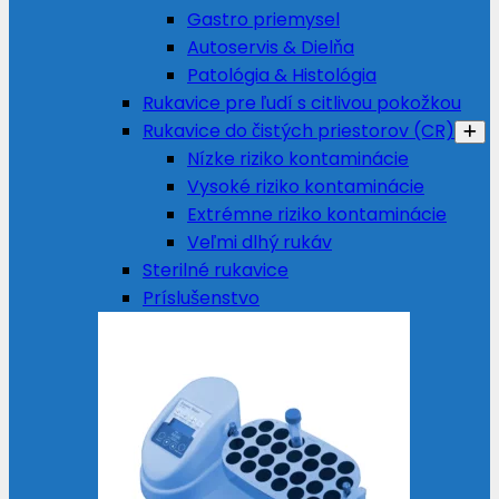
Gastro priemysel
Autoservis & Dielňa
Patológia & Histológia
Rukavice pre ľudí s citlivou pokožkou
Rukavice do čistých priestorov (CR)
Nízke riziko kontaminácie
Vysoké riziko kontaminácie
Extrémne riziko kontaminácie
Veľmi dlhý rukáv
Sterilné rukavice
Príslušenstvo