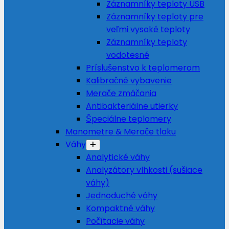
Záznamníky teploty USB
Záznamníky teploty pre
veľmi vysoké teploty
Záznamníky teploty
vodotesné
Príslušenstvo k teplomerom
Kalibračné vybavenie
Merače zmáčania
Antibakteriálne utierky
Špeciálne teplomery
Manometre & Merače tlaku
Váhy
Analytické váhy
Analyzátory vlhkosti (sušiace
váhy)
Jednoduché váhy
Kompaktné váhy
Počítacie váhy