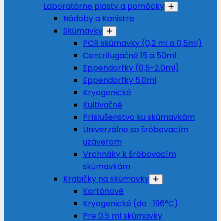
Laboratórne plasty a pomôcky
Nádoby a Kanistre
Skúmavky
PCR skúmavky (0,2 ml a 0,5ml)
Centrifugačné 15 a 50ml
Eppendorfky (0,5-2.0ml)
Eppendorfky 5.0ml
Kryogenické
Kultivačné
Príslušenstvo ku skúmavkám
Univerzálne so šróbovacím
uzáverom
Vrchnáky k šróbovacím
skúmavkám
Krabičky na skúmavky
Kartónové
Kryogenické (do -196°C)
Pre 0.5 ml skúmavky