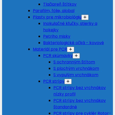
Tlačiareň štítkov
Parafilm, fólie, alobal
Plasty pre mikrobiológiu
Inokulačné kľučky, stierky a
hokejky
Petriho misky
Bakteriologické očká - kovové
Materiál pre PCR
PCR skúmavky
S ochranným štítom
S plochým vrchnákom
S vypulým vrchnákom
PCR strípy
PCR strípy bez vrchnákov
nízky profil
PCR strípy bez vrchnákov
štandardné
PCR strípy pre cyklér Rotor-