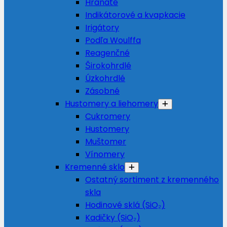
Hranaté
Indikátorové a kvapkacie
Irigátory
Podľa Woulffa
Reagenčné
Širokohrdlé
Úzkohrdlé
Zásobné
Hustomery a liehomery
Cukromery
Hustomery
Muštomer
Vínomery
Kremenné sklo
Ostatný sortiment z kremenného
skla
Hodinové sklá (SiO₂)
Kadičky (SiO₂)