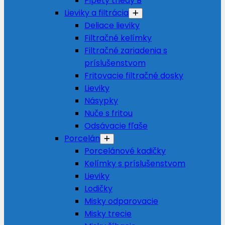
Pipety triedy B
Lieviky a filtrácia
Deliace lieviky
Filtračné kelímky
Filtračné zariadenia s
príslušenstvom
Fritovacie filtračné dosky
Lieviky
Násypky
Nuče s fritou
Odsávacie fľaše
Porcelán
Porcelánové kadičky
Kelímky s príslušenstvom
Lieviky
Lodičky
Misky odparovacie
Misky trecie