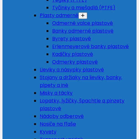
Tyčinky a miešadlá (PTFE)
Plasty odmerné
Odmerné valce plastové
Banky odmerné plastové
Byrety plastové
Erlenmeyerové banky plastové
Kadičky plastové
Odmerky plastové
Lieviky a násypky plastové
Stojany a držiaky na lieviky, banky,
pipety a iné
Misky a tácky
Lopatky, lyžičky, špachtle a pinzety
plastové
Nádoby odberové
Nosiče na fľaše
Kyvety