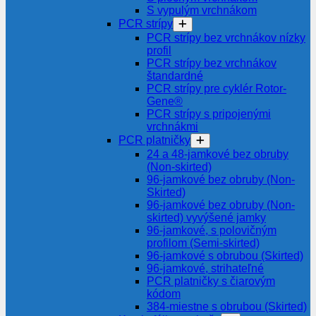
S vypulým vrchnákom
PCR strípy
PCR strípy bez vrchnákov nízky
profil
PCR strípy bez vrchnákov
štandardné
PCR strípy pre cyklér Rotor-
Gene®
PCR strípy s pripojenými
vrchnákmi
PCR platničky
24 a 48-jamkové bez obruby
(Non-skirted)
96-jamkové bez obruby (Non-
Skirted)
96-jamkové bez obruby (Non-
skirted) vyvýšené jamky
96-jamkové, s polovičným
profilom (Semi-skirted)
96-jamkové s obrubou (Skirted)
96-jamkové, strihateľné
PCR platničky s čiarovým
kódom
384-miestne s obrubou (Skirted)