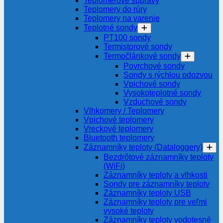
Teplomerové súpravy
Teplomery do rúry
Teplomery na varenie
Teplotné sondy
PT100 sondy
Termistorové sondy
Termočlánkové sondy
Povrchové sondy
Sondy s rýchlou odozvou
Vpichové sondy
Vysokoteplotné sondy
Vzduchové sondy
Vlhkomery / Teplomery
Vpichové teplomery
Vreckové teplomery
Bluetooth teplomery
Záznamníky teploty (Dataloggery)
Bezdrôtové záznamníky teploty
(WiFi)
Záznamníky teploty a vlhkosti
Sondy pre záznamníky teploty
Záznamníky teploty USB
Záznamníky teploty pre veľmi
vysoké teploty
Záznamníky teploty vodotesné