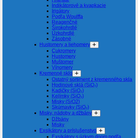
Indikátorové a kvapkacie
Irigátory
Podľa Woulffa
Reagenčné
Širokohrdlé
Úzkohrdlé
Zásobné
Hustomery a liehomery
Cukromery
Hustomery
Muštomer
Vínomery
Kremenné sklo
Ostatný sortiment z kremenného skla
Hodinové sklá (SiO₂)
Kadičky (SiO₂)
Kelímky (SiO₂)
Misky (SiO2)
Skúmavky (SiO₂)
Misky, nádoby a džbány
Džbány
Misky
Exsikátory a príslušenstvo
Exsikátory s úzkym dnom podľa