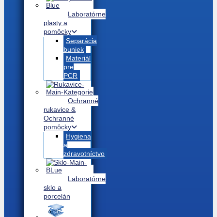
Laboratórne
plasty a
pomôcky
Separácia
buniek
Materiál
pre
PCR
Ochranné
rukavice &
Ochranné
pomôcky
Hygiena
a
zdravotníctvo
Laboratórne
sklo a
porcelán