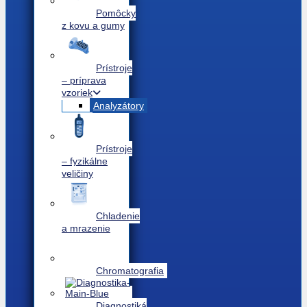
Pomôcky
z kovu a gumy
Prístroje
– príprava
vzoriek
Analyzátory
Prístroje
– fyzikálne
veličiny
Chladenie
a mrazenie
Chromatografia
Diagnostiká