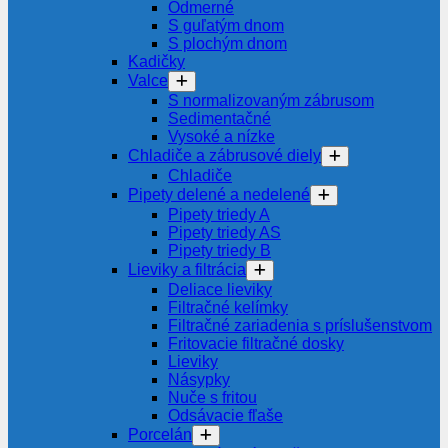
Odmerné
S guľatým dnom
S plochým dnom
Kadičky
Valce
S normalizovaným zábrusom
Sedimentačné
Vysoké a nízke
Chladiče a zábrusové diely
Chladiče
Pipety delené a nedelené
Pipety triedy A
Pipety triedy AS
Pipety triedy B
Lieviky a filtrácia
Deliace lieviky
Filtračné kelímky
Filtračné zariadenia s príslušenstvom
Fritovacie filtračné dosky
Lieviky
Násypky
Nuče s fritou
Odsávacie fľaše
Porcelán