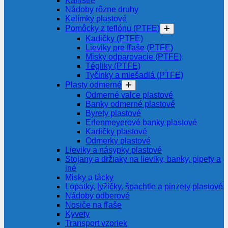
Kanistre
Nádoby rôzne druhy
Kelímky plastové
Pomôcky z teflónu (PTFE)
Kadičky (PTFE)
Lieviky pre fľaše (PTFE)
Misky odparovacie (PTFE)
Tégliky (PTFE)
Tyčinky a miešadlá (PTFE)
Plasty odmerné
Odmerné valce plastové
Banky odmerné plastové
Byrety plastové
Erlenmeyerové banky plastové
Kadičky plastové
Odmerky plastové
Lieviky a násypky plastové
Stojany a držiaky na lieviky, banky, pipety a
iné
Misky a tácky
Lopatky, lyžičky, špachtle a pinzety plastové
Nádoby odberové
Nosiče na fľaše
Kyvety
Transport vzoriek