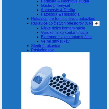
Pedikúra & Nechtové štúdiá
Gastro priemysel
Autoservis & Dielňa
Patológia & Histológia
Rukavice pre ľudí s citlivou pokožkou
Rukavice do čistých priestorov (CR)
Nízke riziko kontaminácie
Vysoké riziko kontaminácie
Extrémne riziko kontaminácie
Veľmi dlhý rukáv
Sterilné rukavice
Príslušenstvo