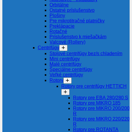
Orbitálne
Ostatné príslušenstvo
Plošiny
Pre mikrotitračné platničky
Preklápacie
Rotačné
Príslušenstvo k miešačkám
Valcové (Rollery)
Centrifúgy
Stolové centrifúgy bez/s chladením
Mini centrifúgy
Malé centrifúgy
Špeciálne centrifúgy
Veľké centrifúgy
Rotory
Rotory pre centrifúgy HETTICH
Rotory pre EBA 280/280 S
Rotory pre MIKRO 185
Rotory pre MIKRO 200/200
R
Rotory pre MIKRO 220/220
R
Rotory pre ROTANTA