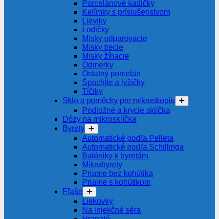
Porcelánové kadičky
Kelímky s príslušenstvom
Lieviky
Lodičky
Misky odparovacie
Misky trecie
Misky žíhacie
Odmerky
Ostatný porcelán
Špachtle a lyžičky
Tĺčiky
Sklo a pomôcky pre mikroskopiu
Podložné a krycie sklíčka
Dózy na mikrosklíčka
Byrety
Automatické podľa Pelleta
Automatické podľa Schillinga
Balóniky k byretám
Mikrobyrety
Priame bez kohútika
Priame s kohútikom
Fľaše
Liekovky
Na injekčné séra
Hranaté