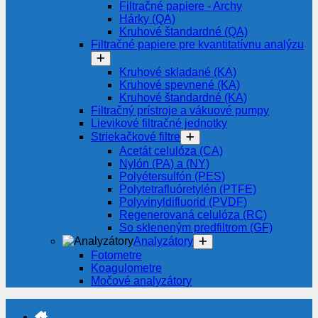
Filtračné papiere - Archy
Hárky (QA)
Kruhové štandardné (QA)
Filtračné papiere pre kvantitatívnu analýzu
Kruhové skladané (KA)
Kruhové spevnené (KA)
Kruhové štandardné (KA)
Filtračný prístroje a vákuové pumpy
Lievikové filtračné jednotky
Striekačkové filtre
Acetát celulóza (CA)
Nylón (PA) a (NY)
Polyétersulfón (PES)
Polytetrafluóretylén (PTFE)
Polyvinyldifluorid (PVDF)
Regenerovaná celulóza (RC)
So skleneným predfiltrom (GF)
Analyzátory
Fotometre
Koagulometre
Močové analyzátory