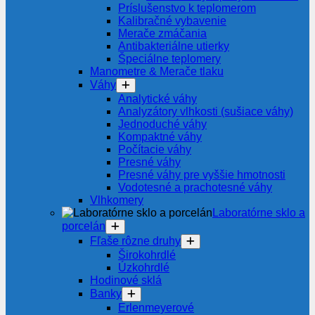
Príslušenstvo k teplomerom
Kalibračné vybavenie
Merače zmáčania
Antibakteriálne utierky
Špeciálne teplomery
Manometre & Merače tlaku
Váhy
Analytické váhy
Analyzátory vlhkosti (sušiace váhy)
Jednoduché váhy
Kompaktné váhy
Počítacie váhy
Presné váhy
Presné váhy pre vyššie hmotnosti
Vodotesné a prachotesné váhy
Vlhkomery
Laboratórne sklo a
porcelán
Fľaše rôzne druhy
Širokohrdlé
Úzkohrdlé
Hodinové sklá
Banky
Erlenmeyerové