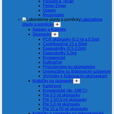
Packard & Tecan
Perkin Elmer
Qiagen
Rezervoáre
Laboratórne
plasty a pomôcky
Nádoby a Kanistre
Skúmavky
PCR skúmavky (0,2 ml a 0,5ml)
Centrifugačné 15 a 50ml
Eppendorfky (0,5-2.0ml)
Eppendorfky 5.0ml
Kryogenické
Kultivačné
Príslušenstvo ku skúmavkám
Univerzálne so šróbovacím uzáverom
Vrchnáky k šróbovacím skúmavkám
Krabičky na skúmavky
Kartónové
Kryogenické (do -196°C)
Pre 0.5 ml skúmavky
Pre 1.5/2.0 ml skúmavky
Pre 5.0 ml skúmavky
Pre 15 a 50 ml skúmavky
Krabičky a zásobníky na mikroskopické