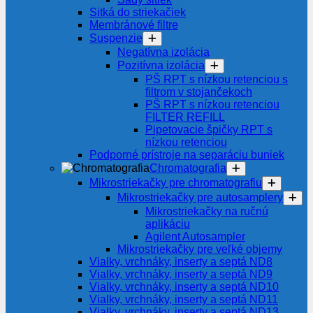
Sitká do striekačiek
Membránové filtre
Suspenzie
Negatívna izolácia
Pozitívna izolácia
PŠ RPT s nízkou retenciou s
filtrom v stojančekoch
PŠ RPT s nízkou retenciou
FILTER REFILL
Pipetovacie špičky RPT s
nízkou retenciou
Podporné prístroje na separáciu buniek
Chromatografia
Mikrostriekačky pre chromatografiu
Mikrostriekačky pre autosamplery
Mikrostriekačky na ručnú
aplikáciu
Agilent Autosampler
Mikrostriekačky pre veľké objemy
Vialky, vrchnáky, inserty a septá ND8
Vialky, vrchnáky, inserty a septá ND9
Vialky, vrchnáky, inserty a septá ND10
Vialky, vrchnáky, inserty a septá ND11
Vialky, vrchnáky, inserty a septá ND13