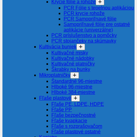
Krycie fólie a rohože
PCR Fólie s tepelnou aplikáciou
PCR krycie rohože
PCR Samopriľnavé fólie
Samopriľnavé fólie pre ostatné
aplikácie (univerzálne)
PCR príslušenstvo a pomôcky
PCR stojančeky na skúmavky
Kultivácia buniek
Kultivačné misky
Kultivačné nádobky
Kultivačné platničky
Škrabky na bunky
Mikroplatničky
Štandardné 96-miestne
Hlboké 96-miestne
Hlboké 384-miestne
Fľaše plastové
Fľaše PE, LDPE, HDPE
Fľaše PP
Fľaše bezpečnostné
Fľaše kvapkacie
Fľaše s rozprašovačom
Fľaše plastové ostatné