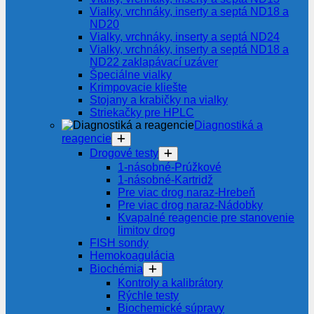
Vialky, vrchnáky, inserty a septá ND18 a
ND20
Vialky, vrchnáky, inserty a septá ND24
Vialky, vrchnáky, inserty a septá ND18 a
ND22 zaklapávací uzáver
Špeciálne vialky
Krimpovacie kliešte
Stojany a krabičky na vialky
Striekačky pre HPLC
Diagnostiká a
reagencie
Drogové testy
1-násobné-Prúžkové
1-násobné-Kartridž
Pre viac drog naraz-Hrebeň
Pre viac drog naraz-Nádobky
Kvapalné reagencie pre stanovenie
limitov drog
FISH sondy
Hemokoagulácia
Biochémia
Kontroly a kalibrátory
Rýchle testy
Biochemické súpravy