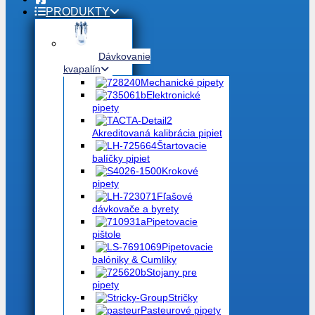
PRODUKTY
Dávkovanie
kvapalín
Mechanické pipety
Elektronické
pipety
Akreditovaná kalibrácia pipiet
Štartovacie
balíčky pipiet
Krokové
pipety
Fľašové
dávkovače a byrety
Pipetovacie
pištole
Pipetovacie
balóniky & Cumlíky
Stojany pre
pipety
Stričky
Pasteurové pipety