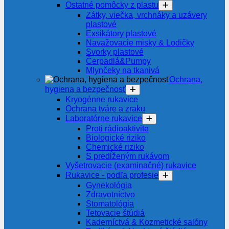
Ostatné pomôcky z plastu
Zátky, viečka, vrchnáky a uzávery
plastové
Exsikátory plastové
Navažovacie misky & Lodičky
Svorky plastové
Čerpadlá&Pumpy
Mlynčeky na tkanivá
Ochrana,
hygiena a bezpečnosť
Kryogénne rukavice
Ochrana tváre a zraku
Laboratórne rukavice
Proti rádioaktivite
Biologické riziko
Chemické riziko
S predĺženým rukávom
Vyšetrovacie (examinačné) rukavice
Rukavice - podľa profesie
Gynekológia
Zdravotníctvo
Stomatológia
Tetovacie štúdiá
Kaderníctvá & Kozmetické salóny