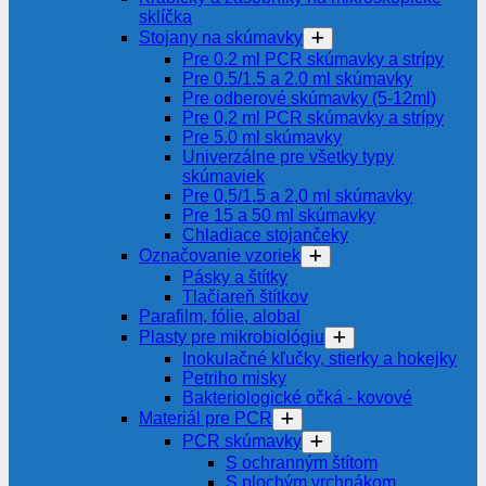
sklíčka
Stojany na skúmavky
Pre 0.2 ml PCR skúmavky a strípy
Pre 0.5/1.5 a 2.0 ml skúmavky
Pre odberové skúmavky (5-12ml)
Pre 0,2 ml PCR skúmavky a strípy
Pre 5.0 ml skúmavky
Univerzálne pre všetky typy
skúmaviek
Pre 0,5/1,5 a 2,0 ml skúmavky
Pre 15 a 50 ml skúmavky
Chladiace stojančeky
Označovanie vzoriek
Pásky a štítky
Tlačiareň štítkov
Parafilm, fólie, alobal
Plasty pre mikrobiológiu
Inokulačné kľučky, stierky a hokejky
Petriho misky
Bakteriologické očká - kovové
Materiál pre PCR
PCR skúmavky
S ochranným štítom
S plochým vrchnákom