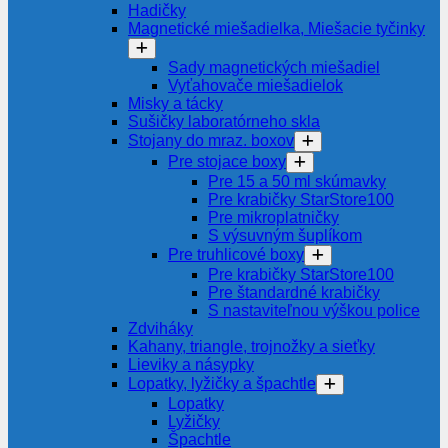
Hadičky
Magnetické miešadielka, Miešacie tyčinky
Sady magnetických miešadiel
Vyťahovače miešadielok
Misky a tácky
Sušičky laboratórneho skla
Stojany do mraz. boxov
Pre stojace boxy
Pre 15 a 50 ml skúmavky
Pre krabičky StarStore100
Pre mikroplatničky
S výsuvným šuplíkom
Pre truhlicové boxy
Pre krabičky StarStore100
Pre štandardné krabičky
S nastaviteľnou výškou police
Zdviháky
Kahany, triangle, trojnožky a sieťky
Lieviky a násypky
Lopatky, lyžičky a špachtle
Lopatky
Lyžičky
Špachtle