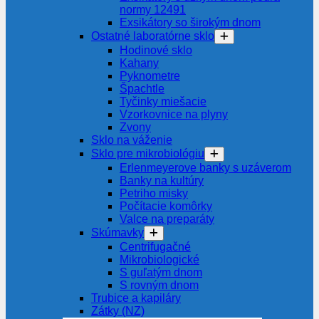
normy 12491
Exsikátory so širokým dnom
Ostatné laboratórne sklo
Hodinové sklo
Kahany
Pyknometre
Špachtle
Tyčinky miešacie
Vzorkovnice na plyny
Zvony
Sklo na váženie
Sklo pre mikrobiológiu
Erlenmeyerove banky s uzáverom
Banky na kultúry
Petriho misky
Počítacie komôrky
Valce na preparáty
Skúmavky
Centrifugačné
Mikrobiologické
S guľatým dnom
S rovným dnom
Trubice a kapiláry
Zátky (NZ)