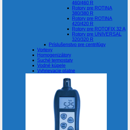
460/460 R
Rotory pre ROTINA
380/380 R
Rotory pre ROTINA
420/420 R
Rotory pre ROTOFIX 32 A
Rotory pre UNIVERSAL
320/320 R
Príslušenstvo pre centrifúgy
Vortexy
Homogenizátory
Suché termostaty
Vodné kúpele
Vyhrievacie platne