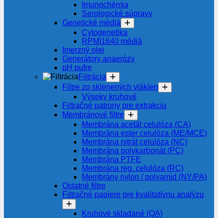
Imunochémia
Serologické súpravy
Genetické médiá
Cytogenetika
RPMI1640 médiá
Imerzný olej
Generátory anaerózy
pH pufre
Filtrácia
Filtre zo sklenených vlákien
Výseky kruhové
Filtračné patrony pre extrakciu
Membránové filtre
Membrána acetát celulóza (CA)
Membrána ester celulóza (ME/MCE)
Membrána nitrát celulóza (NC)
Membrána polykarbonát (PC)
Membrána PTFE
Membrána reg. celulóza (RC)
Membrány nylon / polyamid (NY/PA)
Ostatné filtre
Filtračné papiere pre kvalitatívnu analýzu
Kruhové skladané (QA)