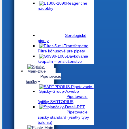
Reagenčné
nádobky
Serologické
pipety
Filtre kónusové pre pipety
Dávkovanie
kvapalín – príslušenstvo
Pipetovacie
špičky
Pipetovacie
špičky SARTORIUS
Pipetovacie
špičky štandard (všetky typy
balenia)