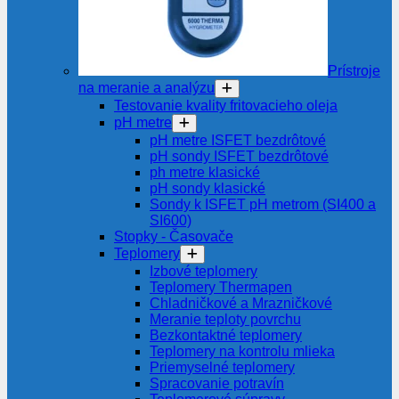
Prístroje
na meranie a analýzu
Testovanie kvality fritovacieho oleja
pH metre
pH metre ISFET bezdrôtové
pH sondy ISFET bezdrôtové
ph metre klasické
pH sondy klasické
Sondy k ISFET pH metrom (SI400 a
SI600)
Stopky - Časovače
Teplomery
Izbové teplomery
Teplomery Thermapen
Chladničkové a Mrazničkové
Meranie teploty povrchu
Bezkontaktné teplomery
Teplomery na kontrolu mlieka
Priemyselné teplomery
Spracovanie potravín