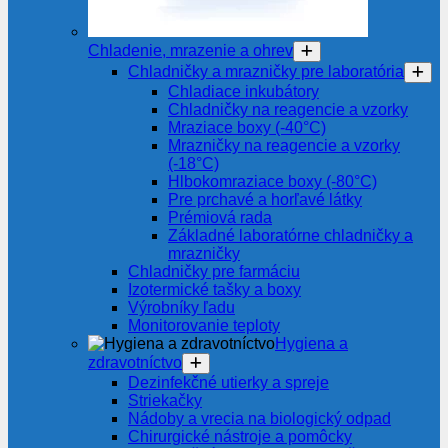
Chladenie, mrazenie a ohrev
Chladničky a mrazničky pre laboratória
Chladiace inkubátory
Chladničky na reagencie a vzorky
Mraziace boxy (-40°C)
Mrazničky na reagencie a vzorky
(-18°C)
Hlbokomraziace boxy (-80°C)
Pre prchavé a horľavé látky
Prémiová rada
Základné laboratórne chladničky a
mrazničky
Chladničky pre farmáciu
Izotermické tašky a boxy
Výrobníky ľadu
Monitorovanie teploty
Hygiena a
zdravotníctvo
Dezinfekčné utierky a spreje
Striekačky
Nádoby a vrecia na biologický odpad
Chirurgické nástroje a pomôcky