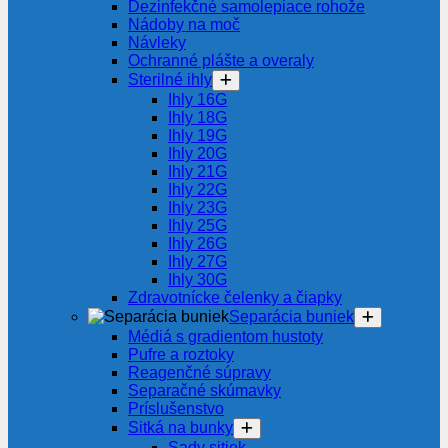
Dezinfekčné samolepiace rohože
Nádoby na moč
Návleky
Ochranné plášte a overaly
Sterilné ihly
Ihly 16G
Ihly 18G
Ihly 19G
Ihly 20G
Ihly 21G
Ihly 22G
Ihly 23G
Ihly 25G
Ihly 26G
Ihly 27G
Ihly 30G
Zdravotnícke čelenky a čiapky
Separácia buniek
Médiá s gradientom hustoty
Pufre a roztoky
Reagenčné súpravy
Separačné skúmavky
Príslušenstvo
Sitká na bunky
Sady sitiek