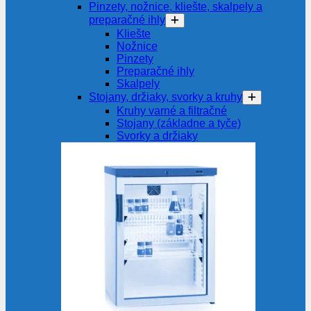
Pinzety, nožnice, kliešte, skalpely a
preparačné ihly
Kliešte
Nožnice
Pinzety
Preparačné ihly
Skalpely
Stojany, držiaky, svorky a kruhy
Kruhy varné a filtračné
Stojany (základne a tyče)
Svorky a držiaky