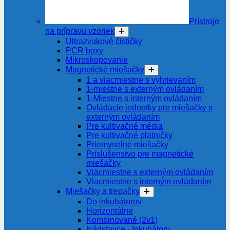
Prístroje
na prípravu vzoriek
Ultrazvukové čističky
PCR boxy
Mikroskopovanie
Magnetické miešačky
1 a viacmiestne s vyhrievaním
1-miestne s externým ovládaním
1-Miestne s interným ovládaním
Ovládacie jednotky pre miešačky s
externým ovládaním
Pre kultivačné média
Pre kultivačné platničky
Priemyselné miešačky
Príslušenstvo pre magnetické
miešačky
Viacmiestne s externým ovládaním
Viacmiestne s interným ovládaním
Miešačky a trepačky
Do inkubátorov
Horizontálne
Kombinované (2v1)
Nádstavce - Inkubátory