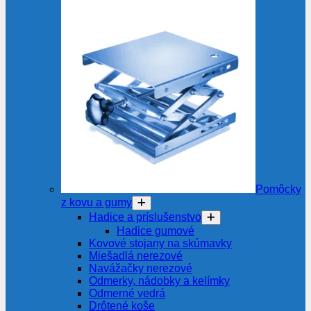
Pomôcky
z kovu a gumy
Hadice a príslušenstvo
Hadice gumové
Kovové stojany na skúmavky
Miešadlá nerezové
Navážačky nerezové
Odmerky, nádobky a kelímky
Odmerné vedrá
Drôtené koše