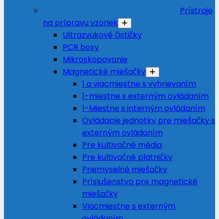
Prístroje
na prípravu vzoriek
Ultrazvukové čističky
PCR boxy
Mikroskopovanie
Magnetické miešačky
1 a viacmiestne s vyhrievaním
1-miestne s externým ovládaním
1-Miestne s interným ovládaním
Ovládacie jednotky pre miešačky s
externým ovládaním
Pre kultivačné média
Pre kultivačné platničky
Priemyselné miešačky
Príslušenstvo pre magnetické
miešačky
Viacmiestne s externým
ovládaním