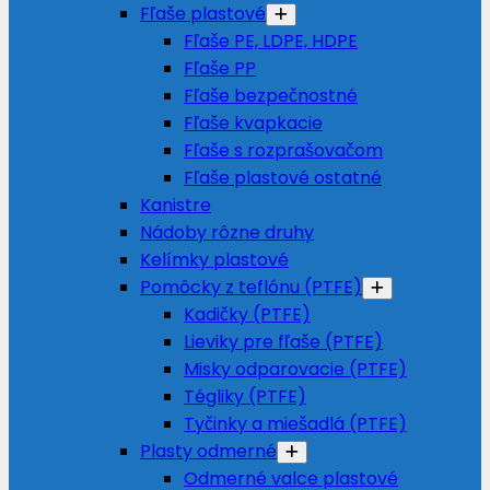
Fľaše plastové
Fľaše PE, LDPE, HDPE
Fľaše PP
Fľaše bezpečnostné
Fľaše kvapkacie
Fľaše s rozprašovačom
Fľaše plastové ostatné
Kanistre
Nádoby rôzne druhy
Kelímky plastové
Pomôcky z teflónu (PTFE)
Kadičky (PTFE)
Lieviky pre fľaše (PTFE)
Misky odparovacie (PTFE)
Tégliky (PTFE)
Tyčinky a miešadlá (PTFE)
Plasty odmerné
Odmerné valce plastové