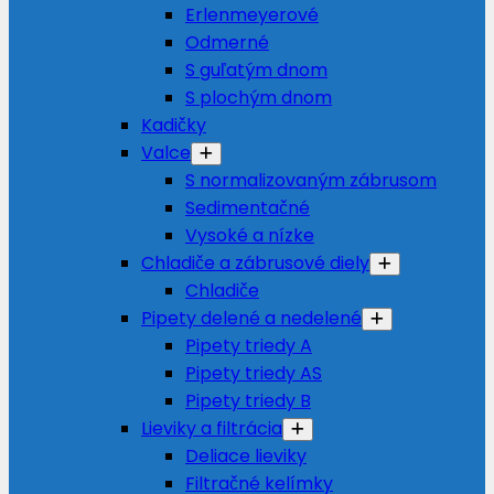
Erlenmeyerové
Odmerné
S guľatým dnom
S plochým dnom
Kadičky
Valce
S normalizovaným zábrusom
Sedimentačné
Vysoké a nízke
Chladiče a zábrusové diely
Chladiče
Pipety delené a nedelené
Pipety triedy A
Pipety triedy AS
Pipety triedy B
Lieviky a filtrácia
Deliace lieviky
Filtračné kelímky