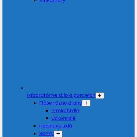
Laboratórne sklo a porcelán
Fľaše rôzne druhy
Širokohrdlé
Úzkohrdlé
Hodinové sklá
Banky