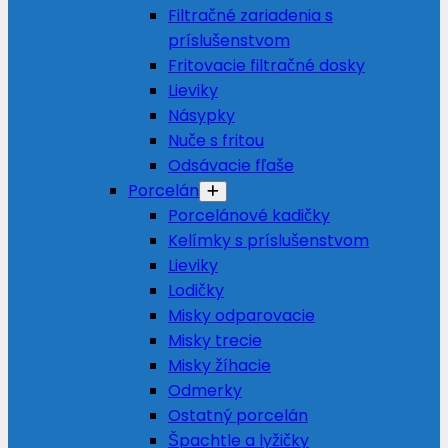
Filtračné zariadenia s
príslušenstvom
Fritovacie filtračné dosky
Lieviky
Násypky
Nuče s fritou
Odsávacie fľaše
Porcelán
Porcelánové kadičky
Kelímky s príslušenstvom
Lieviky
Lodičky
Misky odparovacie
Misky trecie
Misky žíhacie
Odmerky
Ostatný porcelán
Špachtle a lyžičky