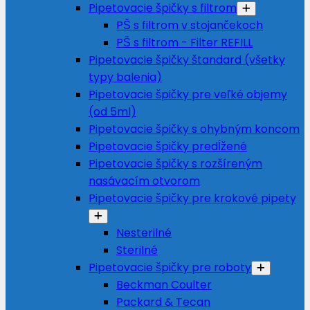
Pipetovacie špičky s filtrom
PŠ s filtrom v stojančekoch
PŠ s filtrom - Filter REFILL
Pipetovacie špičky štandard (všetky
typy balenia)
Pipetovacie špičky pre veľké objemy
(od 5ml)
Pipetovacie špičky s ohybným koncom
Pipetovacie špičky predĺžené
Pipetovacie špičky s rozšíreným
nasávacím otvorom
Pipetovacie špičky pre krokové pipety
Nesterilné
Sterilné
Pipetovacie špičky pre roboty
Beckman Coulter
Packard & Tecan