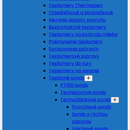
Teplomery Thermapen
Chladničkové a Mrazničkové
Meranie teploty povrchu
Bezkontaktné teplomery
Teplomery na kontrolu mlieka
Priemyselné teplomery
Spracovanie potravín
Teplomerové súpravy
Teplomery do rúry
Teplomery na varenie
Teplotné sondy
PT100 sondy
Termistorové sondy
Termočlánkové sondy
Povrchové sondy
Sondy s rýchlou
odozvou
Vpichové sondy