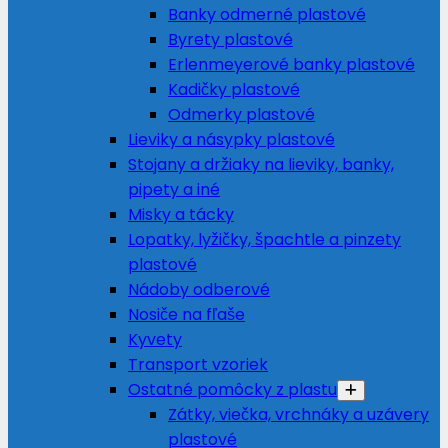
Banky odmerné plastové
Byrety plastové
Erlenmeyerové banky plastové
Kadičky plastové
Odmerky plastové
Lieviky a násypky plastové
Stojany a držiaky na lieviky, banky,
pipety a iné
Misky a tácky
Lopatky, lyžičky, špachtle a pinzety
plastové
Nádoby odberové
Nosiče na fľaše
Kyvety
Transport vzoriek
Ostatné pomôcky z plastu
Zátky, viečka, vrchnáky a uzávery
plastové