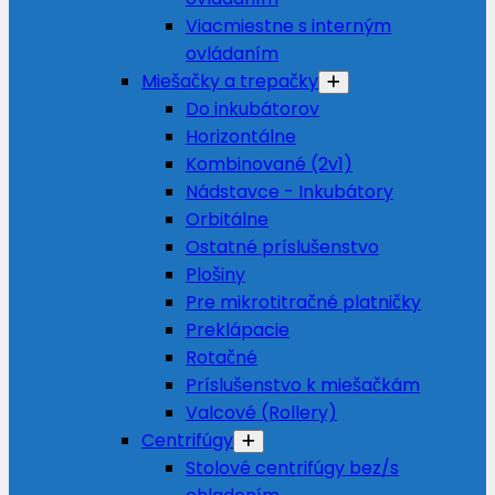
Viacmiestne s interným
ovládaním
Miešačky a trepačky
Do inkubátorov
Horizontálne
Kombinované (2v1)
Nádstavce - Inkubátory
Orbitálne
Ostatné príslušenstvo
Plošiny
Pre mikrotitračné platničky
Preklápacie
Rotačné
Príslušenstvo k miešačkám
Valcové (Rollery)
Centrifúgy
Stolové centrifúgy bez/s