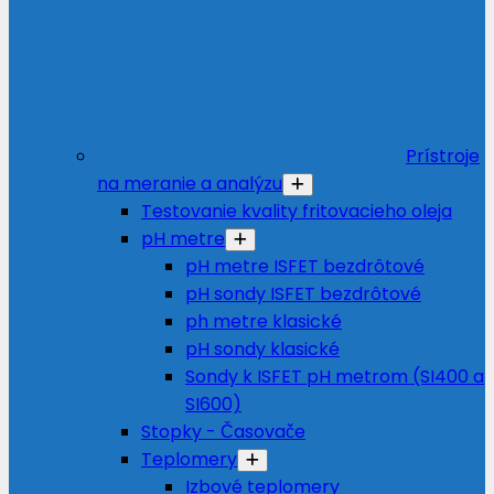
Prístroje
na meranie a analýzu
Testovanie kvality fritovacieho oleja
pH metre
pH metre ISFET bezdrôtové
pH sondy ISFET bezdrôtové
ph metre klasické
pH sondy klasické
Sondy k ISFET pH metrom (SI400 a
SI600)
Stopky - Časovače
Teplomery
Izbové teplomery