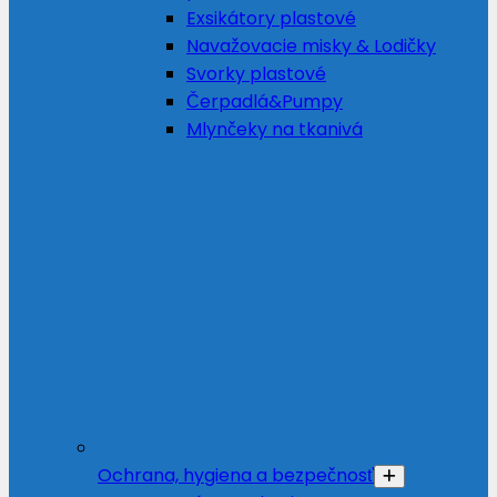
Exsikátory plastové
Navažovacie misky & Lodičky
Svorky plastové
Čerpadlá&Pumpy
Mlynčeky na tkanivá
Ochrana, hygiena a bezpečnosť