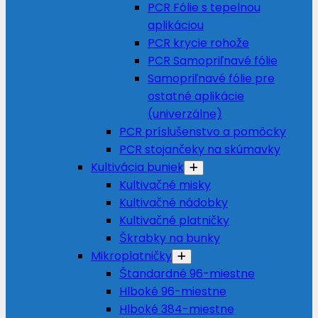
PCR Fólie s tepelnou
aplikáciou
PCR krycie rohože
PCR Samopriľnavé fólie
Samopriľnavé fólie pre
ostatné aplikácie
(univerzálne)
PCR príslušenstvo a pomôcky
PCR stojančeky na skúmavky
Kultivácia buniek
Kultivačné misky
Kultivačné nádobky
Kultivačné platničky
Škrabky na bunky
Mikroplatničky
Štandardné 96-miestne
Hlboké 96-miestne
Hlboké 384-miestne