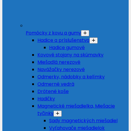
Pomôcky z kovu a gumy
Hadice a príslušenstvo
Hadice gumové
Kovové stojany na skúmavky
Miešadlá nerezové
Navážačky nerezové
Odmerky, nádobky a kelímky
Odmerné vedrá
Drôtené koše
Hadičky
Magnetické miešadielka, Miešacie
tyčinky
Sady magnetických miešadiel
Vyťahovače miešadielok