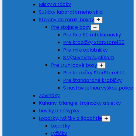
Misky a tácky
Sušičky laboratórneho skla
Stojany do mraz. boxov
Pre stojace boxy
Pre 15 a 50 ml skúmavky
Pre krabičky StarStore100
Pre mikroplatničky
S výsuvným šuplíkom
Pre truhlicové boxy
Pre krabičky StarStore100
Pre štandardné krabičky
S nastaviteľnou výškou police
Zdviháky
Kahany, triangle, trojnožky a sieťky
Lieviky a násypky
Lopatky, lyžičky a špachtle
Lopatky
Lyžičky