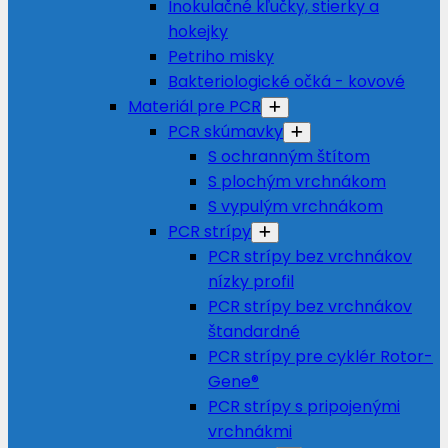
Inokulačné kľučky, stierky a
hokejky
Petriho misky
Bakteriologické očká - kovové
Materiál pre PCR
PCR skúmavky
S ochranným štítom
S plochým vrchnákom
S vypulým vrchnákom
PCR strípy
PCR strípy bez vrchnákov
nízky profil
PCR strípy bez vrchnákov
štandardné
PCR strípy pre cyklér Rotor-
Gene®
PCR strípy s pripojenými
vrchnákmi