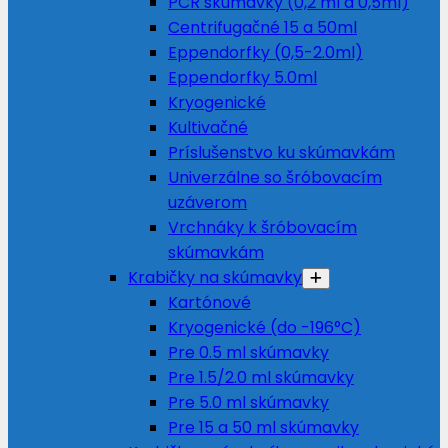
PCR skúmavky (0,2 ml a 0,5ml)
Centrifugačné 15 a 50ml
Eppendorfky (0,5-2.0ml)
Eppendorfky 5.0ml
Kryogenické
Kultivačné
Príslušenstvo ku skúmavkám
Univerzálne so šróbovacím
uzáverom
Vrchnáky k šróbovacím
skúmavkám
Krabičky na skúmavky
Kartónové
Kryogenické (do -196°C)
Pre 0.5 ml skúmavky
Pre 1.5/2.0 ml skúmavky
Pre 5.0 ml skúmavky
Pre 15 a 50 ml skúmavky