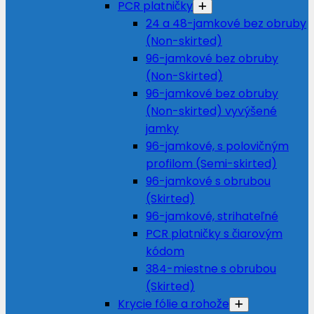
PCR platničky
24 a 48-jamkové bez obruby
(Non-skirted)
96-jamkové bez obruby
(Non-Skirted)
96-jamkové bez obruby
(Non-skirted) vyvýšené
jamky
96-jamkové, s polovičným
profilom (Semi-skirted)
96-jamkové s obrubou
(Skirted)
96-jamkové, strihateľné
PCR platničky s čiarovým
kódom
384-miestne s obrubou
(Skirted)
Krycie fólie a rohože