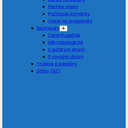
Petriho misky
Počítacie komôrky
Valce na preparáty
Skúmavky
Centrifugačné
Mikrobiologické
S guľatým dnom
S rovným dnom
Trubice a kapiláry
Zátky (NZ)