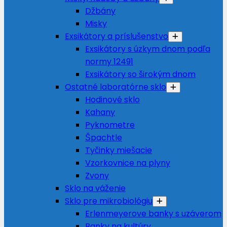
Džbány
Misky
Exsikátory a príslušenstvo
Exsikátory s úzkym dnom podľa
normy 12491
Exsikátory so širokým dnom
Ostatné laboratórne sklo
Hodinové sklo
Kahany
Pyknometre
Špachtle
Tyčinky miešacie
Vzorkovnice na plyny
Zvony
Sklo na váženie
Sklo pre mikrobiológiu
Erlenmeyerove banky s uzáverom
Banky na kultúry