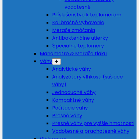
vodotesné
Príslušenstvo k teplomerom
Kalibračné vybavenie
Merače zmáčania
Antibakteriálne utierky
Špeciálne teplomery
Manometre & Merače tlaku
Váhy
Analytické váhy
Analyzátory vlhkosti (sušiace
váhy)
Jednoduché váhy
Kompaktné váhy
Počítacie váhy
Presné váhy
Presné váhy pre vyššie hmotnosti
Vodotesné a prachotesné váhy
Vlhkomery