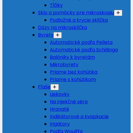
Tĺčiky
Sklo a pomôcky pre mikroskopiu
Podložné a krycie sklíčka
Dózy na mikrosklíčka
Byrety
Automatické podľa Pelleta
Automatické podľa Schillinga
Balóniky k byretám
Mikrobyrety
Priame bez kohútika
Priame s kohútikom
Fľaše
Liekovky
Na injekčné séra
Hranaté
Indikátorové a kvapkacie
Irigátory
Podľa Woulffa