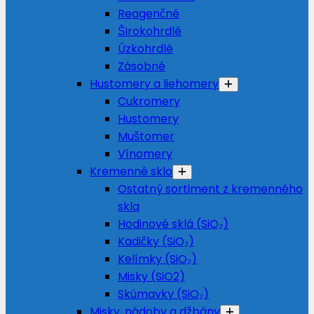
Reagenčné
Širokohrdlé
Úzkohrdlé
Zásobné
Hustomery a liehomery
Cukromery
Hustomery
Muštomer
Vínomery
Kremenné sklo
Ostatný sortiment z kremenného
skla
Hodinové sklá (SiO₂)
Kadičky (SiO₂)
Kelímky (SiO₂)
Misky (SiO2)
Skúmavky (SiO₂)
Misky, nádoby a džbány