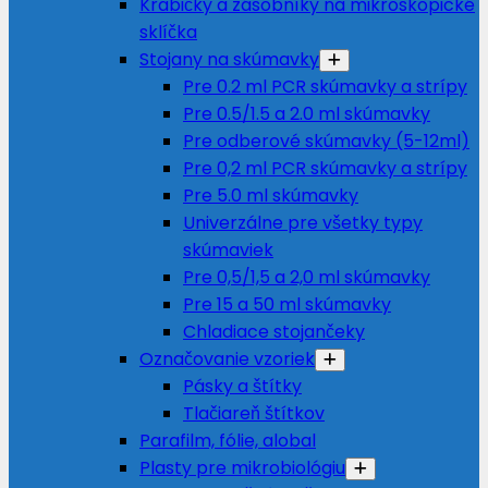
Krabičky a zásobníky na mikroskopické
sklíčka
Stojany na skúmavky
Pre 0.2 ml PCR skúmavky a strípy
Pre 0.5/1.5 a 2.0 ml skúmavky
Pre odberové skúmavky (5-12ml)
Pre 0,2 ml PCR skúmavky a strípy
Pre 5.0 ml skúmavky
Univerzálne pre všetky typy
skúmaviek
Pre 0,5/1,5 a 2,0 ml skúmavky
Pre 15 a 50 ml skúmavky
Chladiace stojančeky
Označovanie vzoriek
Pásky a štítky
Tlačiareň štítkov
Parafilm, fólie, alobal
Plasty pre mikrobiológiu