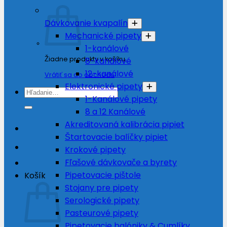
Dávkovanie kvapalín
Mechanické pipety
1-kanálové
Žiadne produkty v košíku.
8-kanálové
12-kanálové
Vrátiť sa do obchodu
Elektronické pipety
Hľadať:
1-Kanálové pipety
8 a 12 Kanálové
Akreditovaná kalibrácia pipiet
Štartovacie balíčky pipiet
Krokové pipety
Fľašové dávkovače a byrety
Pipetovacie pištole
Košík
Stojany pre pipety
Serologické pipety
Pasteurové pipety
Pipetovacie balóniky & Cumlíky