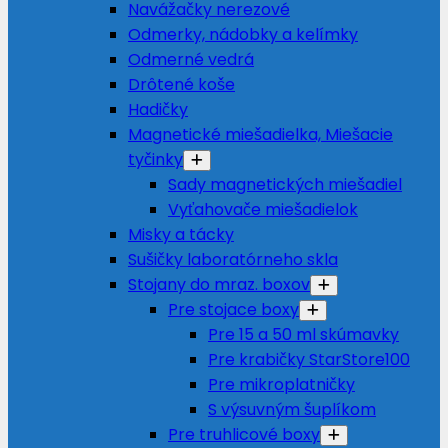
Navážačky nerezové
Odmerky, nádobky a kelímky
Odmerné vedrá
Drôtené koše
Hadičky
Magnetické miešadielka, Miešacie
tyčinky
Sady magnetických miešadiel
Vyťahovače miešadielok
Misky a tácky
Sušičky laboratórneho skla
Stojany do mraz. boxov
Pre stojace boxy
Pre 15 a 50 ml skúmavky
Pre krabičky StarStore100
Pre mikroplatničky
S výsuvným šuplíkom
Pre truhlicové boxy