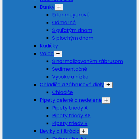
Banky
Erlenmeyerové
Odmerné
S guľatým dnom
S plochým dnom
Kadičky
Valce
S normalizovaným zábrusom
Sedimentačné
Vysoké a nízke
Chladiče a zábrusové diely
Chladiče
Pipety delené a nedelené
Pipety triedy A
Pipety triedy AS
Pipety triedy B
Lieviky a filtrácia
Deliace lieviky