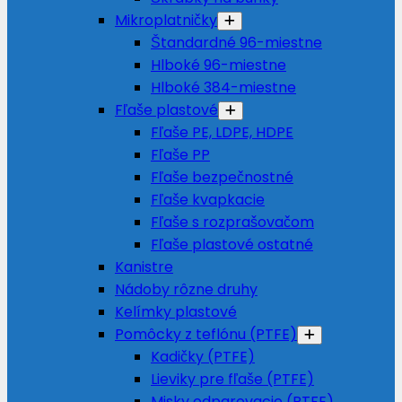
Mikroplatničky
Štandardné 96-miestne
Hlboké 96-miestne
Hlboké 384-miestne
Fľaše plastové
Fľaše PE, LDPE, HDPE
Fľaše PP
Fľaše bezpečnostné
Fľaše kvapkacie
Fľaše s rozprašovačom
Fľaše plastové ostatné
Kanistre
Nádoby rôzne druhy
Kelímky plastové
Pomôcky z teflónu (PTFE)
Kadičky (PTFE)
Lieviky pre fľaše (PTFE)
Misky odparovacie (PTFE)