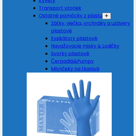
Kyvety
Transport vzoriek
Ostatné pomôcky z plastu
Zátky, viečka, vrchnáky a uzávery
plastové
Exsikátory plastové
Navažovacie misky & Lodičky
Svorky plastové
Čerpadlá&Pumpy
Mlynčeky na tkanivá