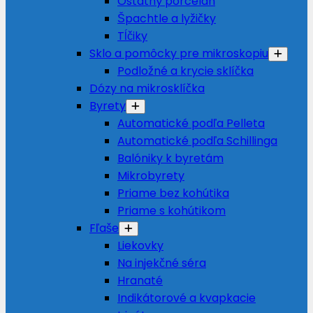
Ostatný porcelán
Špachtle a lyžičky
Tĺčiky
Sklo a pomôcky pre mikroskopiu
Podložné a krycie sklíčka
Dózy na mikrosklíčka
Byrety
Automatické podľa Pelleta
Automatické podľa Schillinga
Balóniky k byretám
Mikrobyrety
Priame bez kohútika
Priame s kohútikom
Fľaše
Liekovky
Na injekčné séra
Hranaté
Indikátorové a kvapkacie