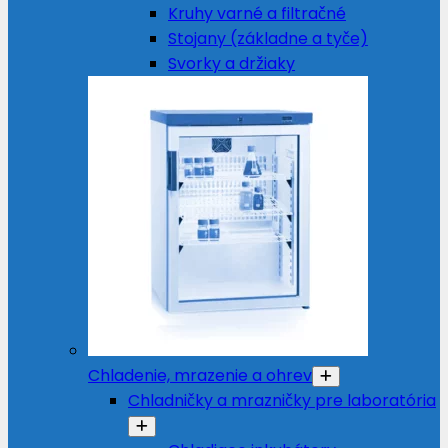
Kruhy varné a filtračné
Stojany (základne a tyče)
Svorky a držiaky
Chladenie, mrazenie a ohrev
Chladničky a mrazničky pre laboratória