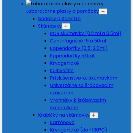
Laboratórne plasty a pomôcky
Nádoby a Kanistre
Skúmavky
PCR skúmavky (0,2 ml a 0,5ml)
Centrifugačné 15 a 50ml
Eppendorfky (0,5-2.0ml)
Eppendorfky 5.0ml
Kryogenické
Kultivačné
Príslušenstvo ku skúmavkám
Univerzálne so šróbovacím
uzáverom
Vrchnáky k šróbovacím
skúmavkám
Krabičky na skúmavky
Kartónové
Kryogenické (do -196°C)