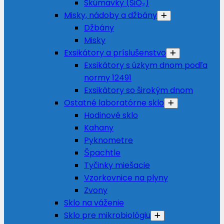
Skúmavky (SiO₂)
Misky, nádoby a džbány
Džbány
Misky
Exsikátory a príslušenstvo
Exsikátory s úzkym dnom podľa
normy 12491
Exsikátory so širokým dnom
Ostatné laboratórne sklo
Hodinové sklo
Kahany
Pyknometre
Špachtle
Tyčinky miešacie
Vzorkovnice na plyny
Zvony
Sklo na váženie
Sklo pre mikrobiológiu