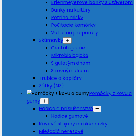
Erlenmeyerove banky s uzáverom
Banky na kultúry
Petriho misky
Počítacie komôrky
Valce na preparáty
Skúmavky
Centrifugačné
Mikrobiologické
S guľatým dnom
S rovným dnom
Trubice a kapiláry
Zátky (NZ)
Pomôcky z kovu a
gumy
Hadice a príslušenstvo
Hadice gumové
Kovové stojany na skúmavky
Miešadlá nerezové