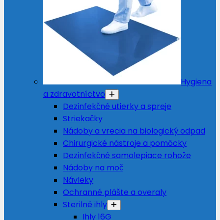
Hygiena
a zdravotníctvo
Dezinfekčné utierky a spreje
Striekačky
Nádoby a vrecia na biologický odpad
Chirurgické nástroje a pomôcky
Dezinfekčné samolepiace rohože
Nádoby na moč
Návleky
Ochranné plášte a overaly
Sterilné ihly
Ihly 16G