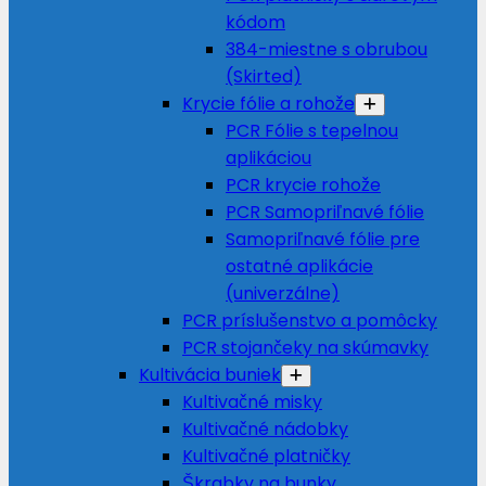
kódom
384-miestne s obrubou
(Skirted)
Krycie fólie a rohože
PCR Fólie s tepelnou
aplikáciou
PCR krycie rohože
PCR Samopriľnavé fólie
Samopriľnavé fólie pre
ostatné aplikácie
(univerzálne)
PCR príslušenstvo a pomôcky
PCR stojančeky na skúmavky
Kultivácia buniek
Kultivačné misky
Kultivačné nádobky
Kultivačné platničky
Škrabky na bunky