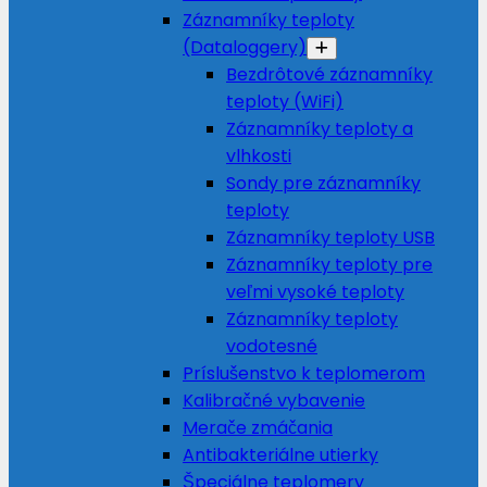
Záznamníky teploty
(Dataloggery)
Bezdrôtové záznamníky
teploty (WiFi)
Záznamníky teploty a
vlhkosti
Sondy pre záznamníky
teploty
Záznamníky teploty USB
Záznamníky teploty pre
veľmi vysoké teploty
Záznamníky teploty
vodotesné
Príslušenstvo k teplomerom
Kalibračné vybavenie
Merače zmáčania
Antibakteriálne utierky
Špeciálne teplomery