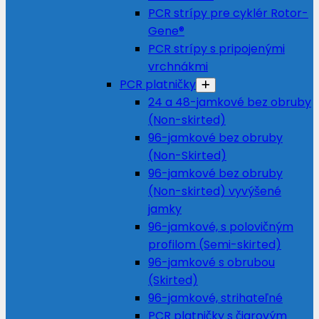
PCR strípy pre cyklér Rotor-
Gene®
PCR strípy s pripojenými
vrchnákmi
PCR platničky
24 a 48-jamkové bez obruby
(Non-skirted)
96-jamkové bez obruby
(Non-Skirted)
96-jamkové bez obruby
(Non-skirted) vyvýšené
jamky
96-jamkové, s polovičným
profilom (Semi-skirted)
96-jamkové s obrubou
(Skirted)
96-jamkové, strihateľné
PCR platničky s čiarovým