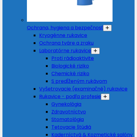
Ochrana, hygiena a bezpečnosť
Kryogénne rukavice
Ochrana tváre a zraku
Laboratórne rukavice
Proti rádioaktivite
Biologické riziko
Chemické riziko
S predĺženým rukávom
Vyšetrovacie (examinačné) rukavice
Rukavice - podľa profesie
Gynekológia
Zdravotníctvo
Stomatológia
Tetovacie štúdiá
Kaderníctvá & Kozmetické salóny