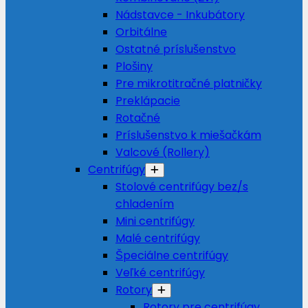
Nádstavce - Inkubátory
Orbitálne
Ostatné príslušenstvo
Plošiny
Pre mikrotitračné platničky
Preklápacie
Rotačné
Príslušenstvo k miešačkám
Valcové (Rollery)
Centrifúgy
Stolové centrifúgy bez/s
chladením
Mini centrifúgy
Malé centrifúgy
Špeciálne centrifúgy
Veľké centrifúgy
Rotory
Rotory pre centrifúgy