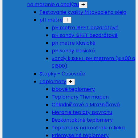
na meranie a analýzu
Testovanie kvality fritovacieho oleja
pH metre
pH metre ISFET bezdrôtové
pH sondy ISFET bezdrôtové
ph metre klasické
pH sondy klasické
Sondy k ISFET pH metrom (SI400 a
SI600)
Stopky - Časovače
Teplomery
Izbové teplomery
Teplomery Thermapen
Chladničkové a Mrazničkové
Meranie teploty povrchu
Bezkontaktné teplomery
Teplomery na kontrolu mlieka
Priemyselné teplomery