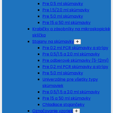
Pre 0.5 ml skúmavky
Pre 1.5/2.0 ml skúmavky
Pre 5.0 ml skúmavky
Pre 15 a 50 ml skúmavky
Krabičky a zásobníky na mikroskopické
sklíčka
Stojany na skúmavky
Pre 0.2 ml PCR skúmavky a strípy
Pre 0.5/1.5 a 2.0 ml skúmavky
Pre odberové skúmavky (5-12ml)
Pre 0,2 ml PCR skúmavky a strípy
Pre 5.0 ml skúmavky
Univerzálne pre všetky typy
skúmaviek
Pre 0,5/1,5 a 2,0 ml skúmavky
Pre 15 a 50 ml skúmavky
Chladiace stojančeky
Označovanie vzoriek