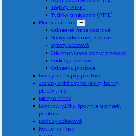
Tégliky (PTFE)
Tyčinky a miešadlá (PTFE)
Plasty odmerné
Odmerné valce plastové
Banky odmerné plastové
Byrety plastové
Erlenmeyerové banky plastové
Kadičky plastové
Odmerky plastové
Lieviky a násypky plastové
Stojany a držiaky na lieviky, banky,
pipety a iné
Misky a tácky
Lopatky, lyžičky, špachtle a pinzety
plastové
Nádoby odberové
Nosiče na fľaše