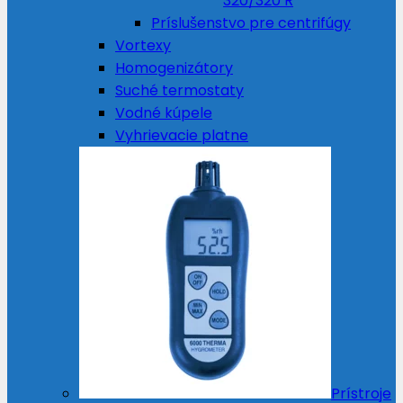
320/320 R
Príslušenstvo pre centrifúgy
Vortexy
Homogenizátory
Suché termostaty
Vodné kúpele
Vyhrievacie platne
Prístroje