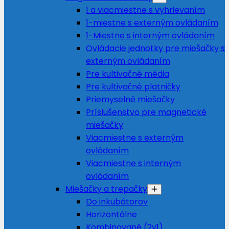
1 a viacmiestne s vyhrievaním
1-miestne s externým ovládaním
1-Miestne s interným ovládaním
Ovládacie jednotky pre miešačky s
externým ovládaním
Pre kultivačné média
Pre kultivačné platničky
Priemyselné miešačky
Príslušenstvo pre magnetické
miešačky
Viacmiestne s externým
ovládaním
Viacmiestne s interným
ovládaním
Miešačky a trepačky
Do inkubátorov
Horizontálne
Kombinované (2v1)