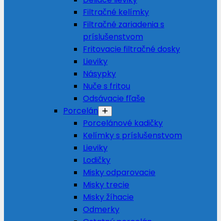
Filtračné kelímky
Filtračné zariadenia s
príslušenstvom
Fritovacie filtračné dosky
Lieviky
Násypky
Nuče s fritou
Odsávacie fľaše
Porcelán
Porcelánové kadičky
Kelímky s príslušenstvom
Lieviky
Lodičky
Misky odparovacie
Misky trecie
Misky žíhacie
Odmerky