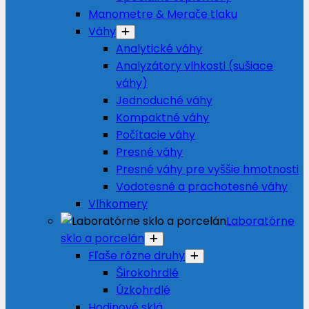
Manometre & Merače tlaku
Váhy
Analytické váhy
Analyzátory vlhkosti (sušiace
váhy)
Jednoduché váhy
Kompaktné váhy
Počítacie váhy
Presné váhy
Presné váhy pre vyššie hmotnosti
Vodotesné a prachotesné váhy
Vlhkomery
Laboratórne
sklo a porcelán
Fľaše rôzne druhy
Širokohrdlé
Úzkohrdlé
Hodinové sklá