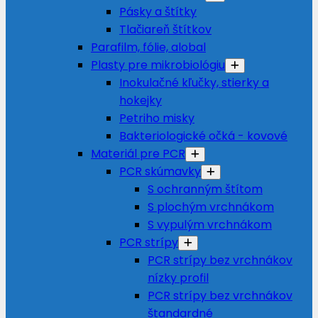
Pásky a štítky
Tlačiareň štítkov
Parafilm, fólie, alobal
Plasty pre mikrobiológiu
Inokulačné kľučky, stierky a
hokejky
Petriho misky
Bakteriologické očká - kovové
Materiál pre PCR
PCR skúmavky
S ochranným štítom
S plochým vrchnákom
S vypulým vrchnákom
PCR strípy
PCR strípy bez vrchnákov
nízky profil
PCR strípy bez vrchnákov
štandardné