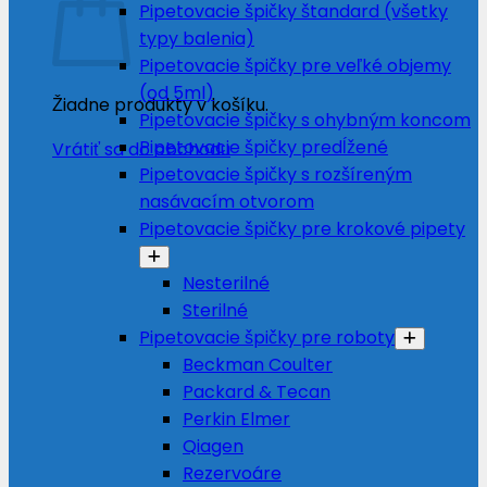
Pipetovacie špičky štandard (všetky
typy balenia)
Pipetovacie špičky pre veľké objemy
(od 5ml)
Žiadne produkty v košíku.
Pipetovacie špičky s ohybným koncom
Pipetovacie špičky predĺžené
Vrátiť sa do obchodu
Pipetovacie špičky s rozšíreným
nasávacím otvorom
Pipetovacie špičky pre krokové pipety
Nesterilné
Sterilné
Pipetovacie špičky pre roboty
Beckman Coulter
Packard & Tecan
Perkin Elmer
Qiagen
Rezervoáre