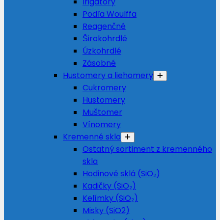
Irigátory
Podľa Woulffa
Reagenčné
Širokohrdlé
Úzkohrdlé
Zásobné
Hustomery a liehomery
Cukromery
Hustomery
Muštomer
Vínomery
Kremenné sklo
Ostatný sortiment z kremenného
skla
Hodinové sklá (SiO₂)
Kadičky (SiO₂)
Kelímky (SiO₂)
Misky (SiO2)