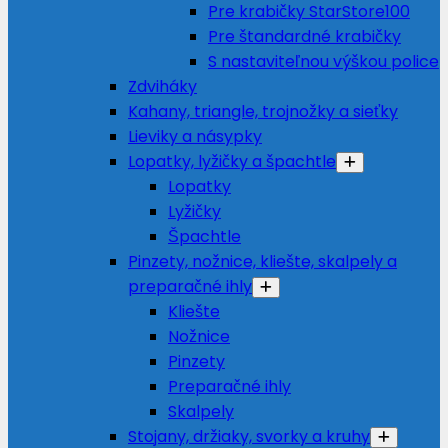
Pre krabičky StarStore100
Pre štandardné krabičky
S nastaviteľnou výškou police
Zdviháky
Kahany, triangle, trojnožky a sieťky
Lieviky a násypky
Lopatky, lyžičky a špachtle
Lopatky
Lyžičky
Špachtle
Pinzety, nožnice, kliešte, skalpely a
preparačné ihly
Kliešte
Nožnice
Pinzety
Preparačné ihly
Skalpely
Stojany, držiaky, svorky a kruhy