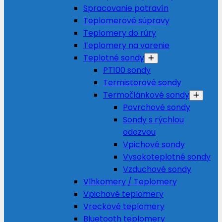
Spracovanie potravín
Teplomerové súpravy
Teplomery do rúry
Teplomery na varenie
Teplotné sondy
PT100 sondy
Termistorové sondy
Termočlánkové sondy
Povrchové sondy
Sondy s rýchlou
odozvou
Vpichové sondy
Vysokoteplotné sondy
Vzduchové sondy
Vlhkomery / Teplomery
Vpichové teplomery
Vreckové teplomery
Bluetooth teplomery