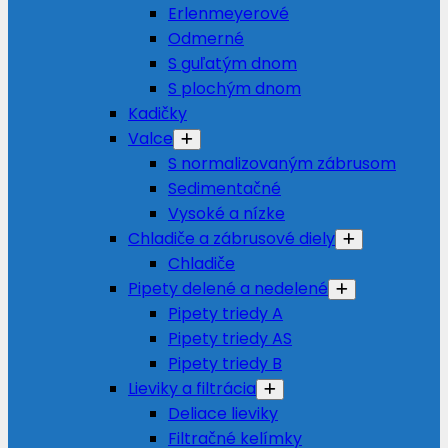
Erlenmeyerové
Odmerné
S guľatým dnom
S plochým dnom
Kadičky
Valce
S normalizovaným zábrusom
Sedimentačné
Vysoké a nízke
Chladiče a zábrusové diely
Chladiče
Pipety delené a nedelené
Pipety triedy A
Pipety triedy AS
Pipety triedy B
Lieviky a filtrácia
Deliace lieviky
Filtračné kelímky