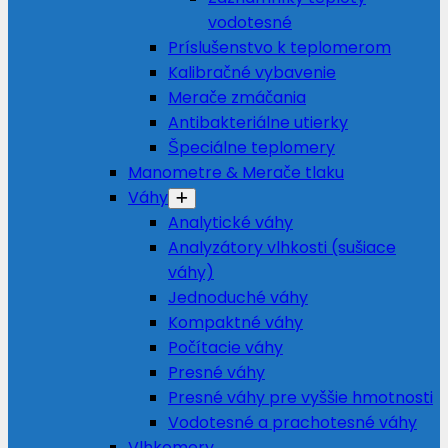
vodotesné
Príslušenstvo k teplomerom
Kalibračné vybavenie
Merače zmáčania
Antibakteriálne utierky
Špeciálne teplomery
Manometre & Merače tlaku
Váhy
Analytické váhy
Analyzátory vlhkosti (sušiace
váhy)
Jednoduché váhy
Kompaktné váhy
Počítacie váhy
Presné váhy
Presné váhy pre vyššie hmotnosti
Vodotesné a prachotesné váhy
Vlhkomery