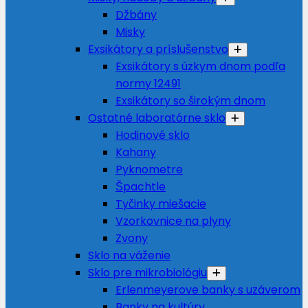
Džbány
Misky
Exsikátory a príslušenstvo
Exsikátory s úzkym dnom podľa
normy 12491
Exsikátory so širokým dnom
Ostatné laboratórne sklo
Hodinové sklo
Kahany
Pyknometre
Špachtle
Tyčinky miešacie
Vzorkovnice na plyny
Zvony
Sklo na váženie
Sklo pre mikrobiológiu
Erlenmeyerove banky s uzáverom
Banky na kultúry