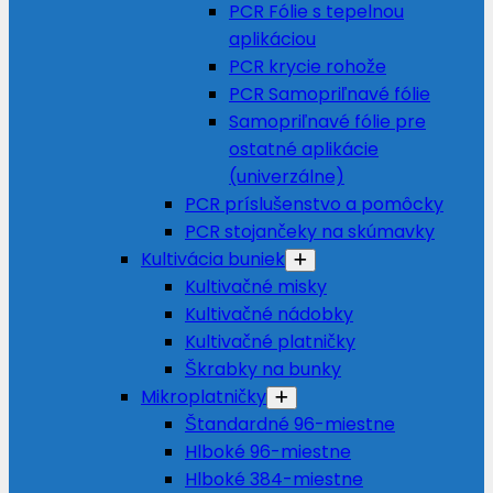
PCR Fólie s tepelnou
aplikáciou
PCR krycie rohože
PCR Samopriľnavé fólie
Samopriľnavé fólie pre
ostatné aplikácie
(univerzálne)
PCR príslušenstvo a pomôcky
PCR stojančeky na skúmavky
Kultivácia buniek
Kultivačné misky
Kultivačné nádobky
Kultivačné platničky
Škrabky na bunky
Mikroplatničky
Štandardné 96-miestne
Hlboké 96-miestne
Hlboké 384-miestne