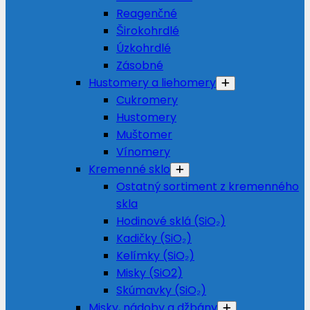
Reagenčné
Širokohrdlé
Úzkohrdlé
Zásobné
Hustomery a liehomery
Cukromery
Hustomery
Muštomer
Vínomery
Kremenné sklo
Ostatný sortiment z kremenného
skla
Hodinové sklá (SiO₂)
Kadičky (SiO₂)
Kelímky (SiO₂)
Misky (SiO2)
Skúmavky (SiO₂)
Misky, nádoby a džbány