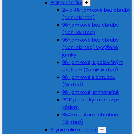
PCR platničky
24 a 48-jamkové bez obruby
(Non-skirted)
96-jamkové bez obruby
(Non-Skirted)
96-jamkové bez obruby
(Non-skirted) vyvýšené
jamky
96-jamkové, s polovičným
profilom (Semi-skirted)
96-jamkové s obrubou
(Skirted)
96-jamkové, strihateľné
PCR platničky s čiarovým
kódom
384-miestne s obrubou
(Skirted)
Krycie fólie a rohože