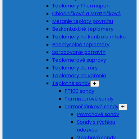
Teplomery Thermapen
Chladničkové a Mrazničkové
Meranie teploty povrchu
Bezkontaktné teplomery
Teplomery na kontrolu mlieka
Priemyselné teplomery
Spracovanie potravín
Teplomerové súpravy
Teplomery do rúry
Teplomery na varenie
Teplotné sondy
PT100 sondy
Termistorové sondy
Termočlánkové sondy
Povrchové sondy
Sondy s rýchlou
odozvou
Vpichové sondy