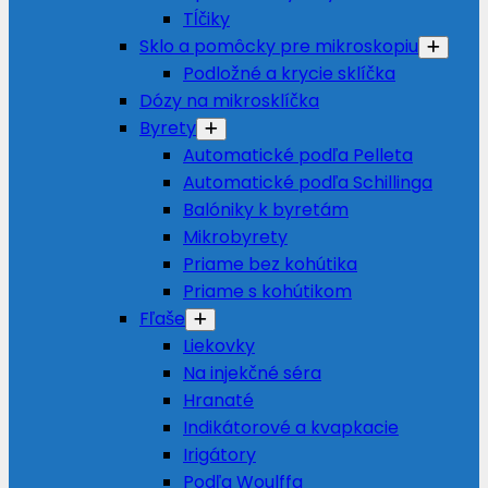
Tĺčiky
Sklo a pomôcky pre mikroskopiu
Podložné a krycie sklíčka
Dózy na mikrosklíčka
Byrety
Automatické podľa Pelleta
Automatické podľa Schillinga
Balóniky k byretám
Mikrobyrety
Priame bez kohútika
Priame s kohútikom
Fľaše
Liekovky
Na injekčné séra
Hranaté
Indikátorové a kvapkacie
Irigátory
Podľa Woulffa