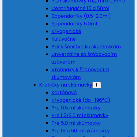
PCR skúmavky (0,2 ml a 0,5ml)
Centrifugačné 15 a 50ml
Eppendorfky (0,5-2.0ml)
Eppendorfky 5.0ml
Kryogenické
Kultivačné
Príslušenstvo ku skúmavkám
Univerzálne so šróbovacím
uzáverom
Vrchnáky k šróbovacím
skúmavkám
Krabičky na skúmavky
Kartónové
Kryogenické (do -196°C)
Pre 0.5 ml skúmavky
Pre 1.5/2.0 ml skúmavky
Pre 5.0 ml skúmavky
Pre 15 a 50 ml skúmavky