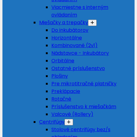
Viacmiestne s interným
ovládaním
Miešačky a trepačky
Do inkubátorov
Horizontálne
Kombinované (2v1)
Nádstavce - Inkubátory
Orbitálne
Ostatné príslušenstvo
Plošiny
Pre mikrotitračné platničky
Preklápacie
Rotačné
Príslušenstvo k miešačkám
Valcové (Rollery)
Centrifúgy
Stolové centrifúgy bez/s