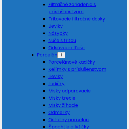
Filtračné zariadenia s
príslušenstvom
Fritovacie filtračné dosky
Lieviky
Násypky
Nuče s fritou
Odsávacie fľaše
Porcelán
Porcelánové kadičky
Kelímky s príslušenstvom
Lieviky
Lodičky
Misky odparovacie
Misky trecie
Misky žíhacie
Odmerky
Ostatný porcelán
Špachtle a lyžičky