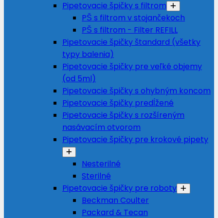
Pipetovacie špičky s filtrom
PŠ s filtrom v stojančekoch
PŠ s filtrom - Filter REFILL
Pipetovacie špičky štandard (všetky
typy balenia)
Pipetovacie špičky pre veľké objemy
(od 5ml)
Pipetovacie špičky s ohybným koncom
Pipetovacie špičky predĺžené
Pipetovacie špičky s rozšíreným
nasávacím otvorom
Pipetovacie špičky pre krokové pipety
Nesterilné
Sterilné
Pipetovacie špičky pre roboty
Beckman Coulter
Packard & Tecan