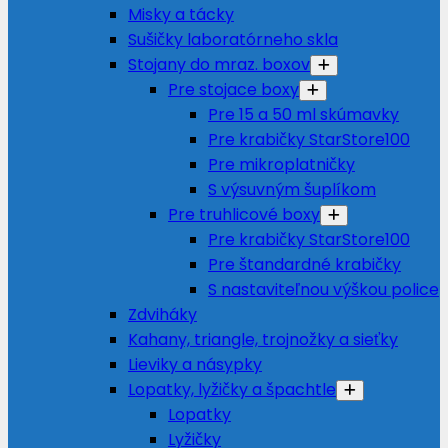
Misky a tácky
Sušičky laboratórneho skla
Stojany do mraz. boxov
Pre stojace boxy
Pre 15 a 50 ml skúmavky
Pre krabičky StarStore100
Pre mikroplatničky
S výsuvným šuplíkom
Pre truhlicové boxy
Pre krabičky StarStore100
Pre štandardné krabičky
S nastaviteľnou výškou police
Zdviháky
Kahany, triangle, trojnožky a sieťky
Lieviky a násypky
Lopatky, lyžičky a špachtle
Lopatky
Lyžičky