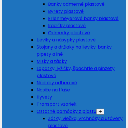
Banky odmerné plastové
Byrety plastové
Erlenmeyerové banky plastové
Kadičky plastové
Odmerky plastové
Lieviky a násypky plastové
Stojany a držiaky na lieviky, banky,
pipety a iné
Misky a tácky
Lopatky, lyžičky, špachtle a pinzety
plastové
Nádoby odberové
Nosiče na fľaše
Kyvety
Transport vzoriek
Ostatné pomôcky z plastu
Zátky, viečka, vrchnáky a uzávery
plastové