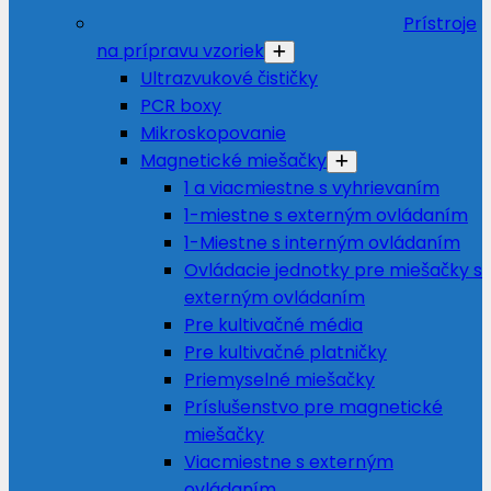
Prístroje
na prípravu vzoriek
Ultrazvukové čističky
PCR boxy
Mikroskopovanie
Magnetické miešačky
1 a viacmiestne s vyhrievaním
1-miestne s externým ovládaním
1-Miestne s interným ovládaním
Ovládacie jednotky pre miešačky s
externým ovládaním
Pre kultivačné média
Pre kultivačné platničky
Priemyselné miešačky
Príslušenstvo pre magnetické
miešačky
Viacmiestne s externým
ovládaním