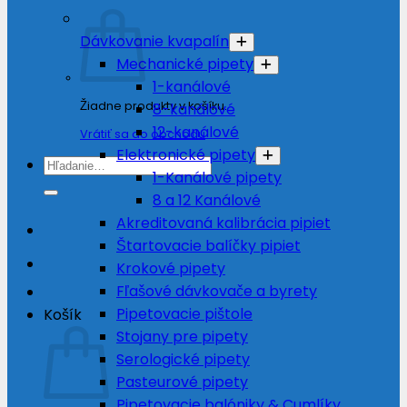
Dávkovanie kvapalín
Mechanické pipety
1-kanálové
Žiadne produkty v košíku.
8-kanálové
12-kanálové
Vrátiť sa do obchodu
Elektronické pipety
Hľadať:
1-Kanálové pipety
8 a 12 Kanálové
Akreditovaná kalibrácia pipiet
Štartovacie balíčky pipiet
Krokové pipety
Fľašové dávkovače a byrety
Pipetovacie pištole
Košík
Stojany pre pipety
Serologické pipety
Pasteurové pipety
Pipetovacie balóniky & Cumlíky