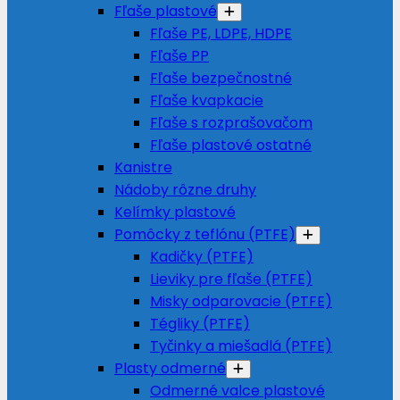
Fľaše plastové
Fľaše PE, LDPE, HDPE
Fľaše PP
Fľaše bezpečnostné
Fľaše kvapkacie
Fľaše s rozprašovačom
Fľaše plastové ostatné
Kanistre
Nádoby rôzne druhy
Kelímky plastové
Pomôcky z teflónu (PTFE)
Kadičky (PTFE)
Lieviky pre fľaše (PTFE)
Misky odparovacie (PTFE)
Tégliky (PTFE)
Tyčinky a miešadlá (PTFE)
Plasty odmerné
Odmerné valce plastové