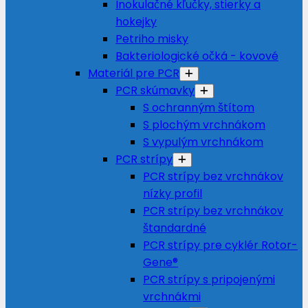
Inokulačné kľučky, stierky a
hokejky
Petriho misky
Bakteriologické očká - kovové
Materiál pre PCR
PCR skúmavky
S ochranným štítom
S plochým vrchnákom
S vypulým vrchnákom
PCR strípy
PCR strípy bez vrchnákov
nízky profil
PCR strípy bez vrchnákov
štandardné
PCR strípy pre cyklér Rotor-
Gene®
PCR strípy s pripojenými
vrchnákmi