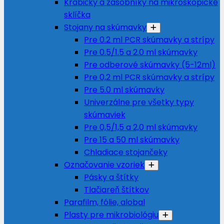
Krabičky a zásobníky na mikroskopické
sklíčka
Stojany na skúmavky
Pre 0.2 ml PCR skúmavky a strípy
Pre 0.5/1.5 a 2.0 ml skúmavky
Pre odberové skúmavky (5-12ml)
Pre 0,2 ml PCR skúmavky a strípy
Pre 5.0 ml skúmavky
Univerzálne pre všetky typy
skúmaviek
Pre 0,5/1,5 a 2,0 ml skúmavky
Pre 15 a 50 ml skúmavky
Chladiace stojančeky
Označovanie vzoriek
Pásky a štítky
Tlačiareň štítkov
Parafilm, fólie, alobal
Plasty pre mikrobiológiu