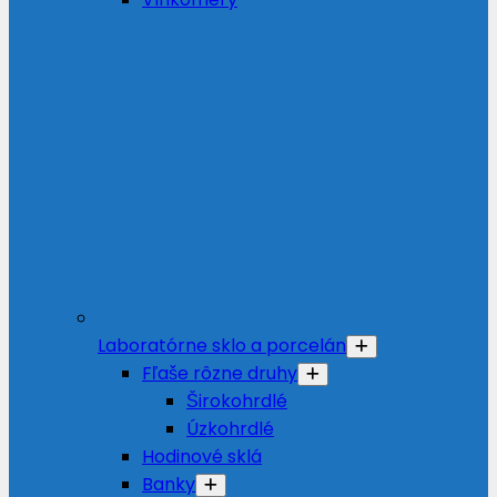
Laboratórne sklo a porcelán
Fľaše rôzne druhy
Širokohrdlé
Úzkohrdlé
Hodinové sklá
Banky