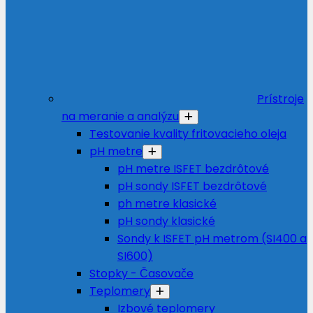
Prístroje
na meranie a analýzu
Testovanie kvality fritovacieho oleja
pH metre
pH metre ISFET bezdrôtové
pH sondy ISFET bezdrôtové
ph metre klasické
pH sondy klasické
Sondy k ISFET pH metrom (SI400 a
SI600)
Stopky - Časovače
Teplomery
Izbové teplomery