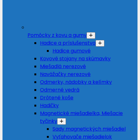
Pomôcky z kovu a gumy
Hadice a príslušenstvo
Hadice gumové
Kovové stojany na skúmavky
Miešadlá nerezové
Navážačky nerezové
Odmerky, nádobky a kelímky
Odmerné vedrá
Drôtené koše
Hadičky
Magnetické miešadielka, Miešacie
tyčinky
Sady magnetických miešadiel
Vyťahovače miešadielok