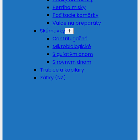
Petriho misky
Počítacie komôrky
Valce na preparáty
Skúmavky
Centrifugačné
Mikrobiologické
S guľatým dnom
S rovným dnom
Trubice a kapiláry
Zátky (NZ)