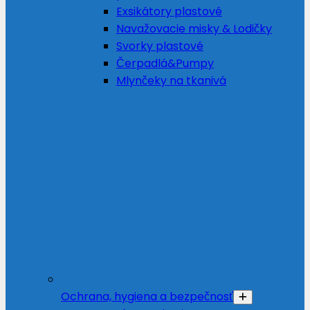
Exsikátory plastové
Navažovacie misky & Lodičky
Svorky plastové
Čerpadlá&Pumpy
Mlynčeky na tkanivá
Ochrana, hygiena a bezpečnosť