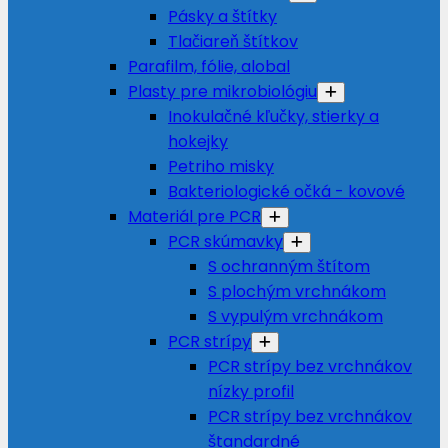
Pásky a štítky
Tlačiareň štítkov
Parafilm, fólie, alobal
Plasty pre mikrobiológiu
Inokulačné kľučky, stierky a
hokejky
Petriho misky
Bakteriologické očká - kovové
Materiál pre PCR
PCR skúmavky
S ochranným štítom
S plochým vrchnákom
S vypulým vrchnákom
PCR strípy
PCR strípy bez vrchnákov
nízky profil
PCR strípy bez vrchnákov
štandardné