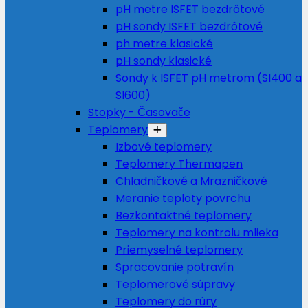
pH metre ISFET bezdrôtové
pH sondy ISFET bezdrôtové
ph metre klasické
pH sondy klasické
Sondy k ISFET pH metrom (SI400 a
SI600)
Stopky - Časovače
Teplomery
Izbové teplomery
Teplomery Thermapen
Chladničkové a Mrazničkové
Meranie teploty povrchu
Bezkontaktné teplomery
Teplomery na kontrolu mlieka
Priemyselné teplomery
Spracovanie potravín
Teplomerové súpravy
Teplomery do rúry