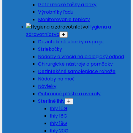
Izotermické tašky a boxy
Výrobníky ľadu
Monitorovanie teploty
Hygiena a
zdravotníctvo
Dezinfekčné utierky a spreje
Striekačky
Nádoby a vrecia na biologický odpad
Chirurgické nástroje a pomôcky
Dezinfekčné samolepiace rohože
Nádoby na moč
Návleky
Ochranné plášte a overaly
Sterilné ihly
Ihly 16G
Ihly 18G
Ihly 19G
Ihly 20G