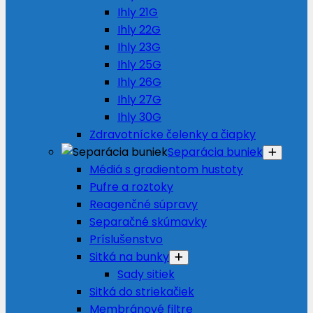
Ihly 21G
Ihly 22G
Ihly 23G
Ihly 25G
Ihly 26G
Ihly 27G
Ihly 30G
Zdravotnícke čelenky a čiapky
Separácia buniek
Médiá s gradientom hustoty
Pufre a roztoky
Reagenčné súpravy
Separačné skúmavky
Príslušenstvo
Sitká na bunky
Sady sitiek
Sitká do striekačiek
Membránové filtre