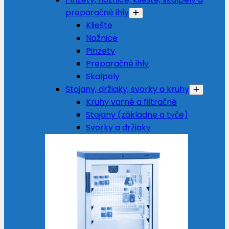
preparačné ihly
Kliešte
Nožnice
Pinzety
Preparačné ihly
Skalpely
Stojany, držiaky, svorky a kruhy
Kruhy varné a filtračné
Stojany (základne a tyče)
Svorky a držiaky