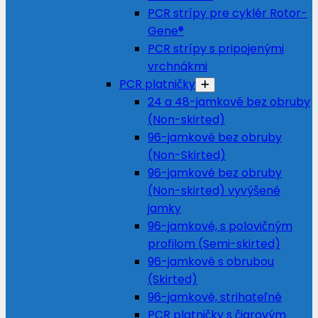
PCR strípy pre cyklér Rotor-
Gene®
PCR strípy s pripojenými
vrchnákmi
PCR platničky
24 a 48-jamkové bez obruby
(Non-skirted)
96-jamkové bez obruby
(Non-Skirted)
96-jamkové bez obruby
(Non-skirted) vyvýšené
jamky
96-jamkové, s polovičným
profilom (Semi-skirted)
96-jamkové s obrubou
(Skirted)
96-jamkové, strihateľné
PCR platničky s čiarovým