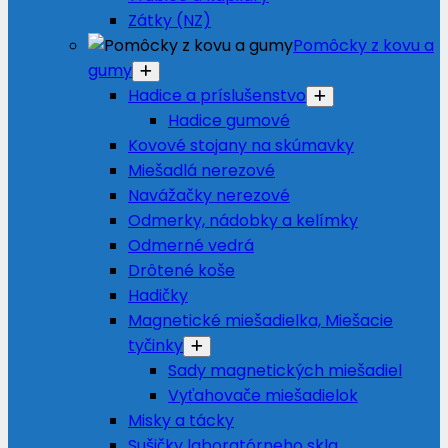
Zátky (NZ)
Pomôcky z kovu a
gumy
Hadice a príslušenstvo
Hadice gumové
Kovové stojany na skúmavky
Miešadlá nerezové
Navážačky nerezové
Odmerky, nádobky a kelímky
Odmerné vedrá
Drôtené koše
Hadičky
Magnetické miešadielka, Miešacie
tyčinky
Sady magnetických miešadiel
Vyťahovače miešadielok
Misky a tácky
Sušičky laboratórneho skla