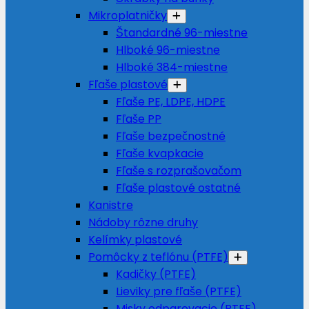
Mikroplatničky
Štandardné 96-miestne
Hlboké 96-miestne
Hlboké 384-miestne
Fľaše plastové
Fľaše PE, LDPE, HDPE
Fľaše PP
Fľaše bezpečnostné
Fľaše kvapkacie
Fľaše s rozprašovačom
Fľaše plastové ostatné
Kanistre
Nádoby rôzne druhy
Kelímky plastové
Pomôcky z teflónu (PTFE)
Kadičky (PTFE)
Lieviky pre fľaše (PTFE)
Misky odparovacie (PTFE)