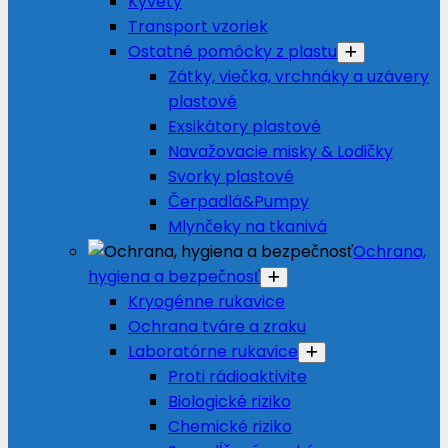
Kyvety
Transport vzoriek
Ostatné pomôcky z plastu
Zátky, viečka, vrchnáky a uzávery
plastové
Exsikátory plastové
Navažovacie misky & Lodičky
Svorky plastové
Čerpadlá&Pumpy
Mlynčeky na tkanivá
Ochrana,
hygiena a bezpečnosť
Kryogénne rukavice
Ochrana tváre a zraku
Laboratórne rukavice
Proti rádioaktivite
Biologické riziko
Chemické riziko