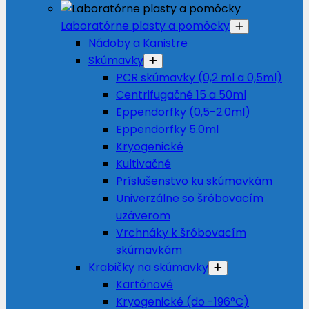
Laboratórne plasty a pomôcky
Nádoby a Kanistre
Skúmavky
PCR skúmavky (0,2 ml a 0,5ml)
Centrifugačné 15 a 50ml
Eppendorfky (0,5-2.0ml)
Eppendorfky 5.0ml
Kryogenické
Kultivačné
Príslušenstvo ku skúmavkám
Univerzálne so šróbovacím
uzáverom
Vrchnáky k šróbovacím
skúmavkám
Krabičky na skúmavky
Kartónové
Kryogenické (do -196°C)