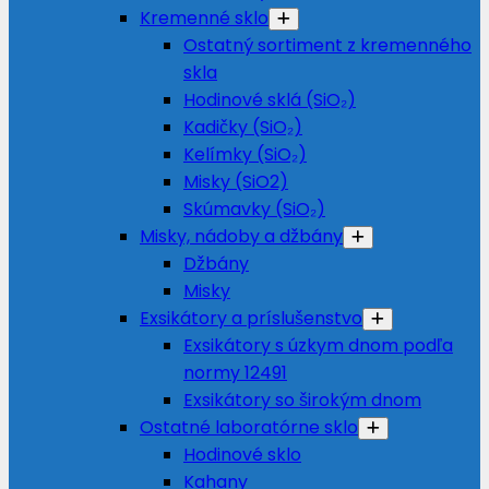
Kremenné sklo
Ostatný sortiment z kremenného
skla
Hodinové sklá (SiO₂)
Kadičky (SiO₂)
Kelímky (SiO₂)
Misky (SiO2)
Skúmavky (SiO₂)
Misky, nádoby a džbány
Džbány
Misky
Exsikátory a príslušenstvo
Exsikátory s úzkym dnom podľa
normy 12491
Exsikátory so širokým dnom
Ostatné laboratórne sklo
Hodinové sklo
Kahany