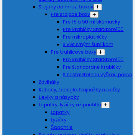
Stojany do mraz. boxov
Pre stojace boxy
Pre 15 a 50 ml skúmavky
Pre krabičky StarStore100
Pre mikroplatničky
S výsuvným šuplíkom
Pre truhlicové boxy
Pre krabičky StarStore100
Pre štandardné krabičky
S nastaviteľnou výškou police
Zdviháky
Kahany, triangle, trojnožky a sieťky
Lieviky a násypky
Lopatky, lyžičky a špachtle
Lopatky
Lyžičky
Špachtle
Pinzety, nožnice, kliešte, skalpely a