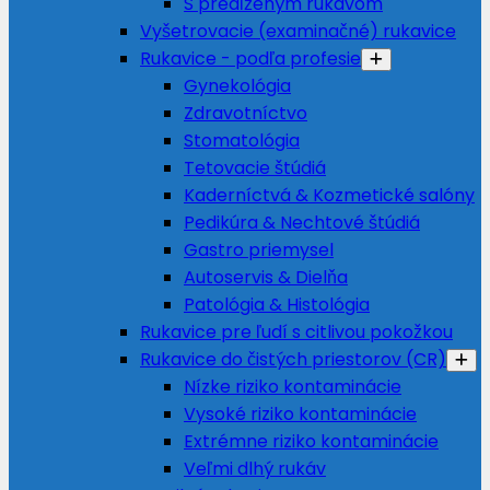
S predĺženým rukávom
Vyšetrovacie (examinačné) rukavice
Rukavice - podľa profesie
Gynekológia
Zdravotníctvo
Stomatológia
Tetovacie štúdiá
Kaderníctvá & Kozmetické salóny
Pedikúra & Nechtové štúdiá
Gastro priemysel
Autoservis & Dielňa
Patológia & Histológia
Rukavice pre ľudí s citlivou pokožkou
Rukavice do čistých priestorov (CR)
Nízke riziko kontaminácie
Vysoké riziko kontaminácie
Extrémne riziko kontaminácie
Veľmi dlhý rukáv