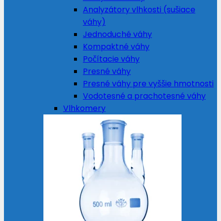
Analyzátory vlhkosti (sušiace
váhy)
Jednoduché váhy
Kompaktné váhy
Počítacie váhy
Presné váhy
Presné váhy pre vyššie hmotnosti
Vodotesné a prachotesné váhy
Vlhkomery