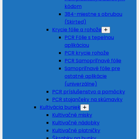
kódom
384-miestne s obrubou
(Skirted)
Krycie fólie a rohože
PCR Fólie s tepelnou
aplikáciou
PCR krycie rohože
PCR Samopriľnavé fólie
Samopriľnavé fólie pre
ostatné aplikácie
(univerzálne)
PCR príslušenstvo a pomôcky
PCR stojančeky na skúmavky
Kultivácia buniek
Kultivačné misky
Kultivačné nádobky
Kultivačné platničky
Škrabky na bunky