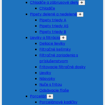
Chladiče a zábrusové diely
Chladiče
Pipety delené a nedelené
Pipety triedy A
Pipety triedy AS
Pipety triedy B
Lieviky a filtrácia
Deliace lieviky
Filtračné kelímky
Filtračné zariadenia s
príslušenstvom
Fritovacie filtračné dosky
Lieviky
Násypky
Nuče s fritou
Odsávacie fľaše
Porcelán
Porcelánové kadičky