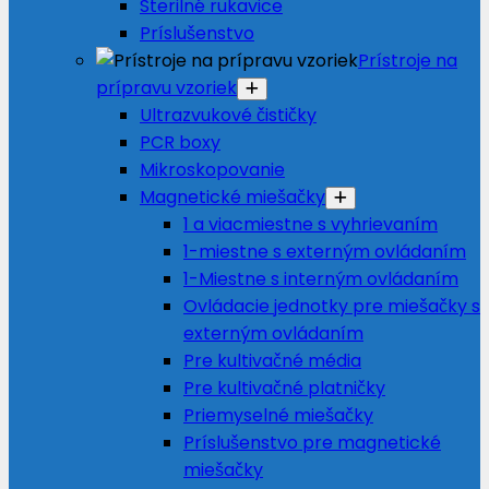
Sterilné rukavice
Príslušenstvo
Prístroje na
prípravu vzoriek
Ultrazvukové čističky
PCR boxy
Mikroskopovanie
Magnetické miešačky
1 a viacmiestne s vyhrievaním
1-miestne s externým ovládaním
1-Miestne s interným ovládaním
Ovládacie jednotky pre miešačky s
externým ovládaním
Pre kultivačné média
Pre kultivačné platničky
Priemyselné miešačky
Príslušenstvo pre magnetické
miešačky