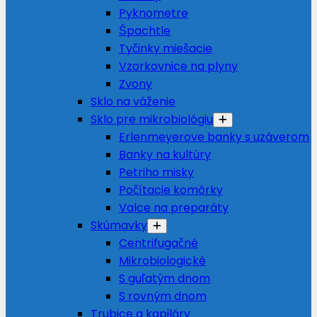
Pyknometre
Špachtle
Tyčinky miešacie
Vzorkovnice na plyny
Zvony
Sklo na váženie
Sklo pre mikrobiológiu
Erlenmeyerove banky s uzáverom
Banky na kultúry
Petriho misky
Počítacie komôrky
Valce na preparáty
Skúmavky
Centrifugačné
Mikrobiologické
S guľatým dnom
S rovným dnom
Trubice a kapiláry