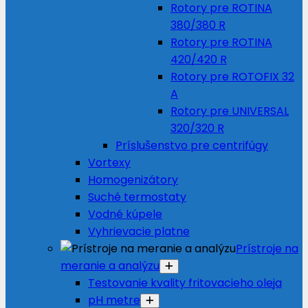
Rotory pre ROTINA
380/380 R
Rotory pre ROTINA
420/420 R
Rotory pre ROTOFIX 32
A
Rotory pre UNIVERSAL
320/320 R
Príslušenstvo pre centrifúgy
Vortexy
Homogenizátory
Suché termostaty
Vodné kúpele
Vyhrievacie platne
Prístroje na
meranie a analýzu
Testovanie kvality fritovacieho oleja
pH metre