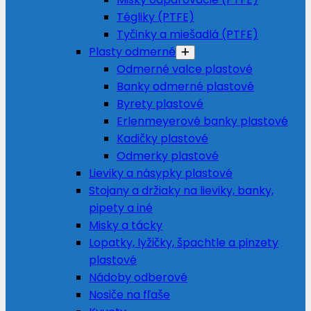
Tégliky (PTFE)
Tyčinky a miešadlá (PTFE)
Plasty odmerné
Odmerné valce plastové
Banky odmerné plastové
Byrety plastové
Erlenmeyerové banky plastové
Kadičky plastové
Odmerky plastové
Lieviky a násypky plastové
Stojany a držiaky na lieviky, banky,
pipety a iné
Misky a tácky
Lopatky, lyžičky, špachtle a pinzety
plastové
Nádoby odberové
Nosiče na fľaše