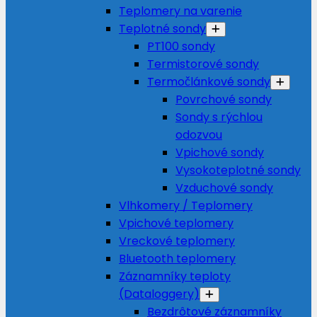
Teplomery na varenie
Teplotné sondy
PT100 sondy
Termistorové sondy
Termočlánkové sondy
Povrchové sondy
Sondy s rýchlou
odozvou
Vpichové sondy
Vysokoteplotné sondy
Vzduchové sondy
Vlhkomery / Teplomery
Vpichové teplomery
Vreckové teplomery
Bluetooth teplomery
Záznamníky teploty
(Dataloggery)
Bezdrôtové záznamníky