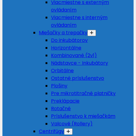
Viacmiestne s externým
ovládaním
Viacmiestne s interným
ovládaním
Miešačky a trepačky
Do inkubátorov
Horizontálne
Kombinované (2v1)
Nádstavce - Inkubátory
Orbitálne
Ostatné príslušenstvo
Plošiny
Pre mikrotitračné platničky
Preklápacie
Rotačné
Príslušenstvo k miešačkám
Valcové (Rollery)
Centrifúgy