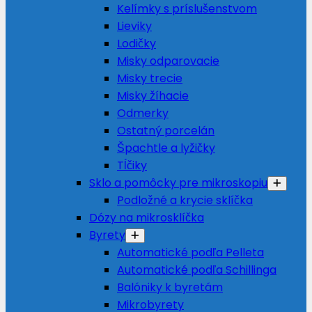
Kelímky s príslušenstvom
Lieviky
Lodičky
Misky odparovacie
Misky trecie
Misky žíhacie
Odmerky
Ostatný porcelán
Špachtle a lyžičky
Tĺčiky
Sklo a pomôcky pre mikroskopiu
Podložné a krycie sklíčka
Dózy na mikrosklíčka
Byrety
Automatické podľa Pelleta
Automatické podľa Schillinga
Balóniky k byretám
Mikrobyrety