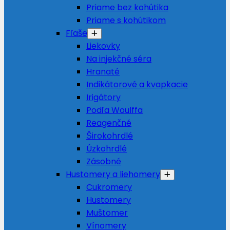
Priame bez kohútika
Priame s kohútikom
Fľaše
Liekovky
Na injekčné séra
Hranaté
Indikátorové a kvapkacie
Irigátory
Podľa Woulffa
Reagenčné
Širokohrdlé
Úzkohrdlé
Zásobné
Hustomery a liehomery
Cukromery
Hustomery
Muštomer
Vínomery