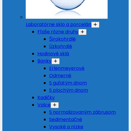
Laboratórne sklo a porcelán
Fľaše rôzne druhy
Širokohrdlé
Úzkohrdlé
Hodinové sklá
Banky
Erlenmeyerové
Odmerné
S guľatým dnom
S plochým dnom
Kadičky
Valce
S normalizovaným zábrusom
Sedimentačné
Vysoké a nízke