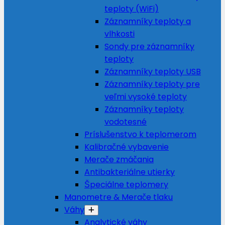
teploty (WiFi)
Záznamníky teploty a
vlhkosti
Sondy pre záznamníky
teploty
Záznamníky teploty USB
Záznamníky teploty pre
veľmi vysoké teploty
Záznamníky teploty
vodotesné
Príslušenstvo k teplomerom
Kalibračné vybavenie
Merače zmáčania
Antibakteriálne utierky
Špeciálne teplomery
Manometre & Merače tlaku
Váhy
Analytické váhy