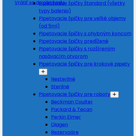
Vrátiť sa do obchodu
Pipetovacie špičky štandard (všetky
typy balenia)
Pipetovacie špičky pre veľké objemy
(od 5ml)
Pipetovacie špičky s ohybným koncom
Pipetovacie špičky predĺžené
Pipetovacie špičky s rozšíreným
nasávacím otvorom
Pipetovacie špičky pre krokové pipety
Nesterilné
Sterilné
Pipetovacie špičky pre roboty
Beckman Coulter
Packard & Tecan
Perkin Elmer
Qiagen
Rezervoáre