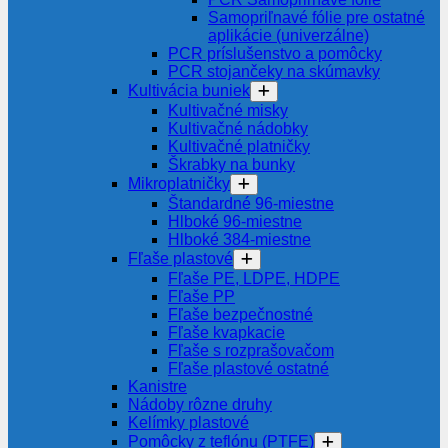
Samopriľnavé fólie pre ostatné
aplikácie (univerzálne)
PCR príslušenstvo a pomôcky
PCR stojančeky na skúmavky
Kultivácia buniek
Kultivačné misky
Kultivačné nádobky
Kultivačné platničky
Škrabky na bunky
Mikroplatničky
Štandardné 96-miestne
Hlboké 96-miestne
Hlboké 384-miestne
Fľaše plastové
Fľaše PE, LDPE, HDPE
Fľaše PP
Fľaše bezpečnostné
Fľaše kvapkacie
Fľaše s rozprašovačom
Fľaše plastové ostatné
Kanistre
Nádoby rôzne druhy
Kelímky plastové
Pomôcky z teflónu (PTFE)