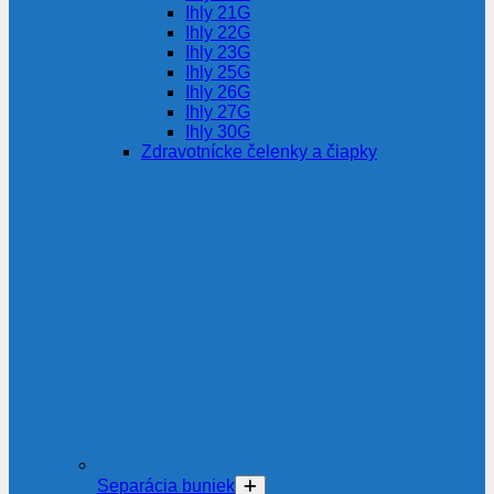
Ihly 21G
Ihly 22G
Ihly 23G
Ihly 25G
Ihly 26G
Ihly 27G
Ihly 30G
Zdravotnícke čelenky a čiapky
Separácia buniek