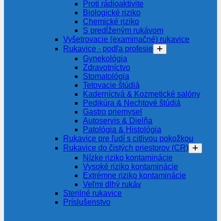
Proti rádioaktivite
Biologické riziko
Chemické riziko
S predĺženým rukávom
Vyšetrovacie (examinačné) rukavice
Rukavice - podľa profesie
Gynekológia
Zdravotníctvo
Stomatológia
Tetovacie štúdiá
Kaderníctvá & Kozmetické salóny
Pedikúra & Nechtové štúdiá
Gastro priemysel
Autoservis & Dielňa
Patológia & Histológia
Rukavice pre ľudí s citlivou pokožkou
Rukavice do čistých priestorov (CR)
Nízke riziko kontaminácie
Vysoké riziko kontaminácie
Extrémne riziko kontaminácie
Veľmi dlhý rukáv
Sterilné rukavice
Príslušenstvo