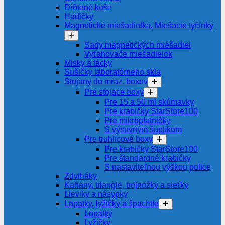
Drôtené koše
Hadičky
Magnetické miešadielka, Miešacie tyčinky
Sady magnetických miešadiel
Vyťahovače miešadielok
Misky a tácky
Sušičky laboratórneho skla
Stojany do mraz. boxov
Pre stojace boxy
Pre 15 a 50 ml skúmavky
Pre krabičky StarStore100
Pre mikroplatničky
S výsuvným šuplíkom
Pre truhlicové boxy
Pre krabičky StarStore100
Pre štandardné krabičky
S nastaviteľnou výškou police
Zdviháky
Kahany, triangle, trojnožky a sieťky
Lieviky a násypky
Lopatky, lyžičky a špachtle
Lopatky
Lyžičky