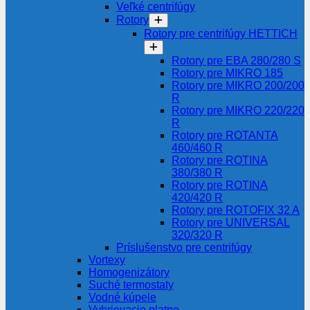
Veľké centrifúgy
Rotory
Rotory pre centrifúgy HETTICH
Rotory pre EBA 280/280 S
Rotory pre MIKRO 185
Rotory pre MIKRO 200/200
R
Rotory pre MIKRO 220/220
R
Rotory pre ROTANTA
460/460 R
Rotory pre ROTINA
380/380 R
Rotory pre ROTINA
420/420 R
Rotory pre ROTOFIX 32 A
Rotory pre UNIVERSAL
320/320 R
Príslušenstvo pre centrifúgy
Vortexy
Homogenizátory
Suché termostaty
Vodné kúpele
Vyhrievacie platne