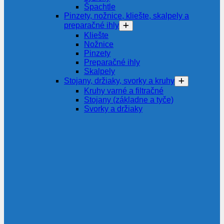
Špachtle
Pinzety, nožnice, kliešte, skalpely a
preparačné ihly
Kliešte
Nožnice
Pinzety
Preparačné ihly
Skalpely
Stojany, držiaky, svorky a kruhy
Kruhy varné a filtračné
Stojany (základne a tyče)
Svorky a držiaky