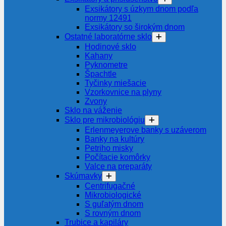
Exsikátory s úzkym dnom podľa
normy 12491
Exsikátory so širokým dnom
Ostatné laboratórne sklo
Hodinové sklo
Kahany
Pyknometre
Špachtle
Tyčinky miešacie
Vzorkovnice na plyny
Zvony
Sklo na váženie
Sklo pre mikrobiológiu
Erlenmeyerove banky s uzáverom
Banky na kultúry
Petriho misky
Počítacie komôrky
Valce na preparáty
Skúmavky
Centrifugačné
Mikrobiologické
S guľatým dnom
S rovným dnom
Trubice a kapiláry