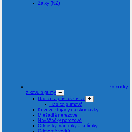
Zátky (NZ)
Pomôcky
z kovu a gumy
Hadice a príslušenstvo
Hadice gumové
Kovové stojany na skúmavky
Miešadlá nerezové
Navážačky nerezové
Odmerky, nádobky a kelímky
Odmerné vedrá