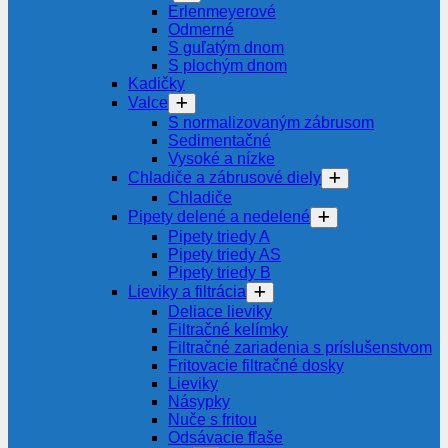
Erlenmeyerové
Odmerné
S guľatým dnom
S plochým dnom
Kadičky
Valce
S normalizovaným zábrusom
Sedimentačné
Vysoké a nízke
Chladiče a zábrusové diely
Chladiče
Pipety delené a nedelené
Pipety triedy A
Pipety triedy AS
Pipety triedy B
Lieviky a filtrácia
Deliace lieviky
Filtračné kelímky
Filtračné zariadenia s príslušenstvom
Fritovacie filtračné dosky
Lieviky
Násypky
Nuče s fritou
Odsávacie fľaše