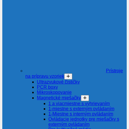
Prístroje
na prípravu vzoriek
Ultrazvukové čističky
PCR boxy
Mikroskopovanie
Magnetické miešačky
1 a viacmiestne s vyhrievaním
1-miestne s externým ovládaním
1-Miestne s interným ovládaním
Ovládacie jednotky pre miešačky s
externým ovládaním