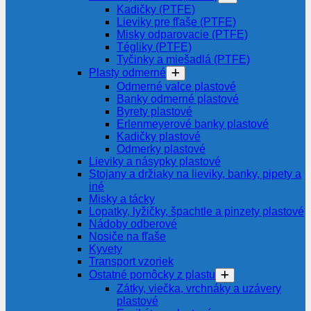
Kadičky (PTFE)
Lieviky pre fľaše (PTFE)
Misky odparovacie (PTFE)
Tégliky (PTFE)
Tyčinky a miešadlá (PTFE)
Plasty odmerné
Odmerné valce plastové
Banky odmerné plastové
Byrety plastové
Erlenmeyerové banky plastové
Kadičky plastové
Odmerky plastové
Lieviky a násypky plastové
Stojany a držiaky na lieviky, banky, pipety a
iné
Misky a tácky
Lopatky, lyžičky, špachtle a pinzety plastové
Nádoby odberové
Nosiče na fľaše
Kyvety
Transport vzoriek
Ostatné pomôcky z plastu
Zátky, viečka, vrchnáky a uzávery
plastové