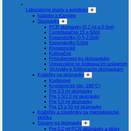
Laboratórne plasty a pomôcky
Nádoby a Kanistre
Skúmavky
PCR skúmavky (0,2 ml a 0,5ml)
Centrifugačné 15 a 50ml
Eppendorfky (0,5-2.0ml)
Eppendorfky 5.0ml
Kryogenické
Kultivačné
Príslušenstvo ku skúmavkám
Univerzálne so šróbovacím uzáverom
Vrchnáky k šróbovacím skúmavkám
Krabičky na skúmavky
Kartónové
Kryogenické (do -196°C)
Pre 0.5 ml skúmavky
Pre 1.5/2.0 ml skúmavky
Pre 5.0 ml skúmavky
Pre 15 a 50 ml skúmavky
Krabičky a zásobníky na mikroskopické
sklíčka
Stojany na skúmavky
Pre 0.2 ml PCR skúmavky a strípy