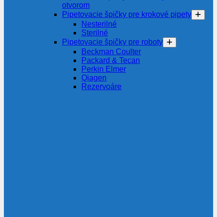
otvorom
Pipetovacie špičky pre krokové pipety
Nesterilné
Sterilné
Pipetovacie špičky pre roboty
Beckman Coulter
Packard & Tecan
Perkin Elmer
Qiagen
Rezervoáre