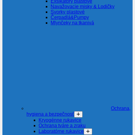
Exsikátory plastové
Navažovacie misky & Lodičky
Svorky plastové
Čerpadlá&Pumpy
Mlynčeky na tkanivá
Ochrana,
hygiena a bezpečnosť
Kryogénne rukavice
Ochrana tváre a zraku
Laboratórne rukavice