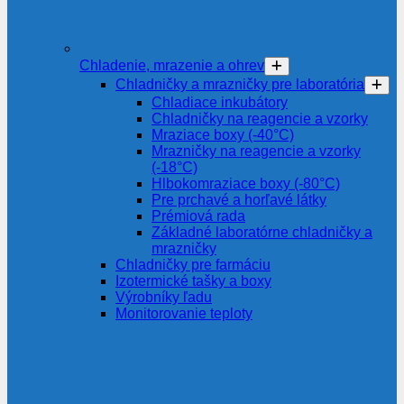
Chladenie, mrazenie a ohrev
Chladničky a mrazničky pre laboratória
Chladiace inkubátory
Chladničky na reagencie a vzorky
Mraziace boxy (-40°C)
Mrazničky na reagencie a vzorky
(-18°C)
Hlbokomraziace boxy (-80°C)
Pre prchavé a horľavé látky
Prémiová rada
Základné laboratórne chladničky a
mrazničky
Chladničky pre farmáciu
Izotermické tašky a boxy
Výrobníky ľadu
Monitorovanie teploty