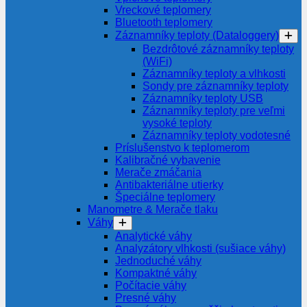
Vreckové teplomery
Bluetooth teplomery
Záznamníky teploty (Dataloggery)
Bezdrôtové záznamníky teploty
(WiFi)
Záznamníky teploty a vlhkosti
Sondy pre záznamníky teploty
Záznamníky teploty USB
Záznamníky teploty pre veľmi
vysoké teploty
Záznamníky teploty vodotesné
Príslušenstvo k teplomerom
Kalibračné vybavenie
Merače zmáčania
Antibakteriálne utierky
Špeciálne teplomery
Manometre & Merače tlaku
Váhy
Analytické váhy
Analyzátory vlhkosti (sušiace váhy)
Jednoduché váhy
Kompaktné váhy
Počítacie váhy
Presné váhy