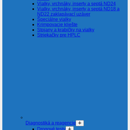
Vialky, vrchnáky, inserty a septá ND24
Vialky, vrchnáky, inserty a septá ND18 a
ND22 zaklapávací uzáver
Špeciálne vialky
Krimpovacie kliešte
Stojany a krabičky na vialky
Striekačky pre HPLC
Diagnostiká a reagencie
Drogové testy