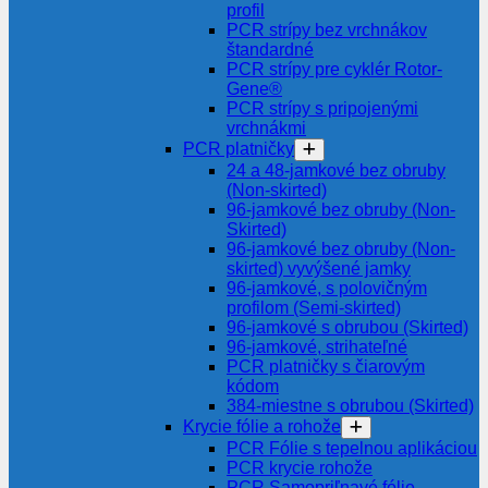
profil
PCR strípy bez vrchnákov
štandardné
PCR strípy pre cyklér Rotor-
Gene®
PCR strípy s pripojenými
vrchnákmi
PCR platničky
24 a 48-jamkové bez obruby
(Non-skirted)
96-jamkové bez obruby (Non-
Skirted)
96-jamkové bez obruby (Non-
skirted) vyvýšené jamky
96-jamkové, s polovičným
profilom (Semi-skirted)
96-jamkové s obrubou (Skirted)
96-jamkové, strihateľné
PCR platničky s čiarovým
kódom
384-miestne s obrubou (Skirted)
Krycie fólie a rohože
PCR Fólie s tepelnou aplikáciou
PCR krycie rohože
PCR Samopriľnavé fólie