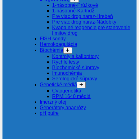
1-násobné-Prúžkové
1-násobné-Kartridž
Pre viac drog naraz-Hrebeň
Pre viac drog naraz-Nádobky
Kvapalné reagencie pre stanovenie
limitov drog
FISH sondy
Hemokoagulácia
Biochémia
Kontroly a kalibrátory
Rýchle testy
Biochemické súpravy
Imunochémia
Serologické súpravy
Genetické médiá
Cytogenetika
RPMI1640 médiá
Imerzný olej
Generátory anaerózy
pH pufre