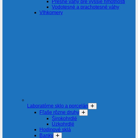
Presné váhy pre vyššie hmotnosti
Vodotesné a prachotesné váhy
Vlhkomery
Laboratórne sklo a porcelán
Fľaše rôzne druhy
Širokohrdlé
Úzkohrdlé
Hodinové sklá
Banky