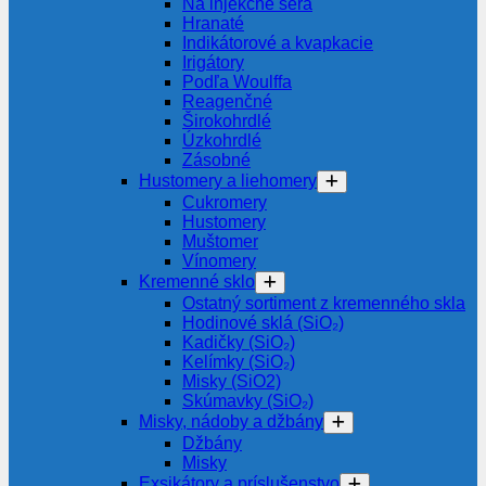
Na injekčné séra
Hranaté
Indikátorové a kvapkacie
Irigátory
Podľa Woulffa
Reagenčné
Širokohrdlé
Úzkohrdlé
Zásobné
Hustomery a liehomery
Cukromery
Hustomery
Muštomer
Vínomery
Kremenné sklo
Ostatný sortiment z kremenného skla
Hodinové sklá (SiO₂)
Kadičky (SiO₂)
Kelímky (SiO₂)
Misky (SiO2)
Skúmavky (SiO₂)
Misky, nádoby a džbány
Džbány
Misky
Exsikátory a príslušenstvo