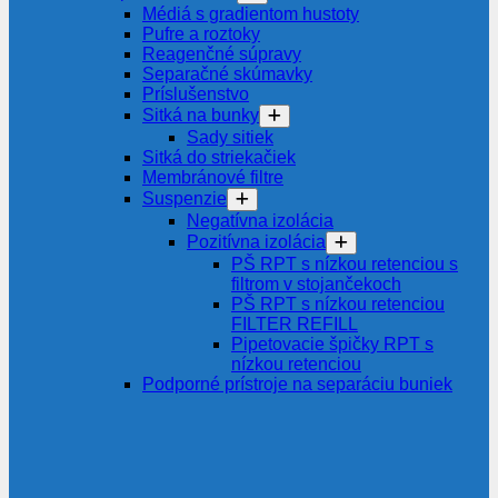
Médiá s gradientom hustoty
Pufre a roztoky
Reagenčné súpravy
Separačné skúmavky
Príslušenstvo
Sitká na bunky
Sady sitiek
Sitká do striekačiek
Membránové filtre
Suspenzie
Negatívna izolácia
Pozitívna izolácia
PŠ RPT s nízkou retenciou s
filtrom v stojančekoch
PŠ RPT s nízkou retenciou
FILTER REFILL
Pipetovacie špičky RPT s
nízkou retenciou
Podporné prístroje na separáciu buniek