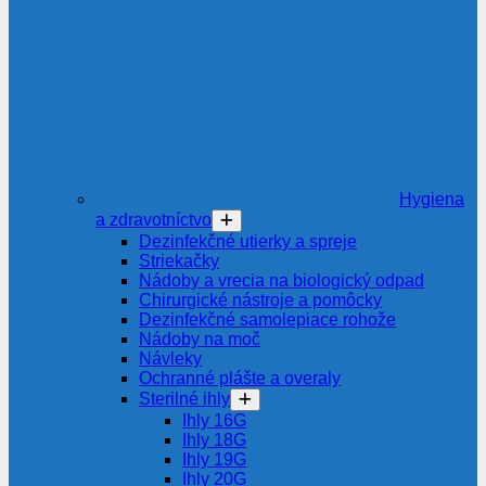
Hygiena
a zdravotníctvo
Dezinfekčné utierky a spreje
Striekačky
Nádoby a vrecia na biologický odpad
Chirurgické nástroje a pomôcky
Dezinfekčné samolepiace rohože
Nádoby na moč
Návleky
Ochranné plášte a overaly
Sterilné ihly
Ihly 16G
Ihly 18G
Ihly 19G
Ihly 20G