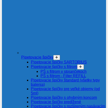
Pipetovacie špičky
Pipetovacie špičky SARTORIUS
Pipetovacie špičky s filtrom
PŠ s filtrom v stojančekoch
PŠ s filtrom - Filter REFILL
Pipetovacie špičky štandard (všetky typy
balenia)
Pipetovacie špičky pre veľké objemy (od
5ml)
Pipetovacie špičky s ohybným koncom
Pipetovacie špičky predĺžené
Pipetovacie špičky s rozšíreným nasávacím