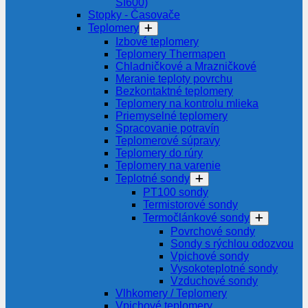
SI600)
Stopky - Časovače
Teplomery
Izbové teplomery
Teplomery Thermapen
Chladničkové a Mrazničkové
Meranie teploty povrchu
Bezkontaktné teplomery
Teplomery na kontrolu mlieka
Priemyselné teplomery
Spracovanie potravín
Teplomerové súpravy
Teplomery do rúry
Teplomery na varenie
Teplotné sondy
PT100 sondy
Termistorové sondy
Termočlánkové sondy
Povrchové sondy
Sondy s rýchlou odozvou
Vpichové sondy
Vysokoteplotné sondy
Vzduchové sondy
Vlhkomery / Teplomery
Vpichové teplomery