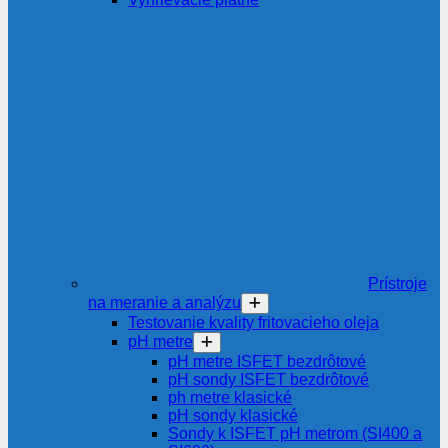
Prístroje
na meranie a analýzu
Testovanie kvality fritovacieho oleja
pH metre
pH metre ISFET bezdrôtové
pH sondy ISFET bezdrôtové
ph metre klasické
pH sondy klasické
Sondy k ISFET pH metrom (SI400 a