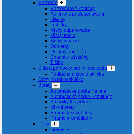
Porcelán
Porcelánové kadičky
Kelímky s príslušenstvom
Lieviky
Lodičky
Misky odparovacie
Misky trecie
Misky žíhacie
Odmerky
Ostatný porcelán
Špachtle a lyžičky
Tĺčiky
Sklo a pomôcky pre mikroskopiu
Podložné a krycie sklíčka
Dózy na mikrosklíčka
Byrety
Automatické podľa Pelleta
Automatické podľa Schillinga
Balóniky k byretám
Mikrobyrety
Priame bez kohútika
Priame s kohútikom
Fľaše
Liekovky