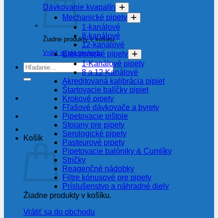
Dávkovanie kvapalín
Mechanické pipety
1-kanálové
8-kanálové
Žiadne produkty v košíku.
12-kanálové
Vrátiť sa do obchodu
Elektronické pipety
1-Kanálové pipety
Hľadať:
8 a 12 Kanálové
Akreditovaná kalibrácia pipiet
Štartovacie balíčky pipiet
Krokové pipety
Fľašové dávkovače a byrety
Pipetovacie pištole
Stojany pre pipety
Serologické pipety
Košík
Pasteurové pipety
Pipetovacie balóniky & Cumlíky
Stričky
Reagenčné nádobky
Filtre kónusové pre pipety
Príslušenstvo a náhradné diely
Žiadne produkty v košíku.
Vrátiť sa do obchodu