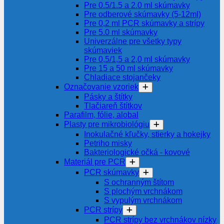
Pre 0.5/1.5 a 2.0 ml skúmavky
Pre odberové skúmavky (5-12ml)
Pre 0,2 ml PCR skúmavky a strípy
Pre 5.0 ml skúmavky
Univerzálne pre všetky typy
skúmaviek
Pre 0,5/1,5 a 2,0 ml skúmavky
Pre 15 a 50 ml skúmavky
Chladiace stojančeky
Označovanie vzoriek
Pásky a štítky
Tlačiareň štítkov
Parafilm, fólie, alobal
Plasty pre mikrobiológiu
Inokulačné kľučky, stierky a hokejky
Petriho misky
Bakteriologické očká - kovové
Materiál pre PCR
PCR skúmavky
S ochranným štítom
S plochým vrchnákom
S vypulým vrchnákom
PCR strípy
PCR strípy bez vrchnákov nízky