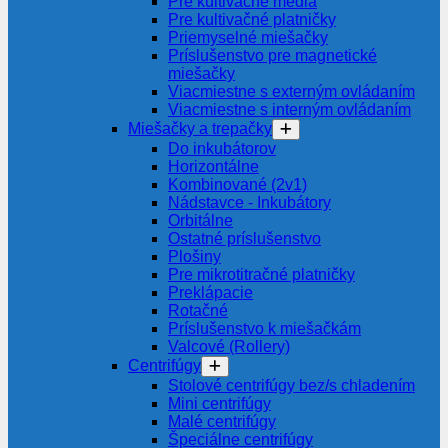
Pre kultivačné média
Pre kultivačné platničky
Priemyselné miešačky
Príslušenstvo pre magnetické
miešačky
Viacmiestne s externým ovládaním
Viacmiestne s interným ovládaním
Miešačky a trepačky
Do inkubátorov
Horizontálne
Kombinované (2v1)
Nádstavce - Inkubátory
Orbitálne
Ostatné príslušenstvo
Plošiny
Pre mikrotitračné platničky
Preklápacie
Rotačné
Príslušenstvo k miešačkám
Valcové (Rollery)
Centrifúgy
Stolové centrifúgy bez/s chladením
Mini centrifúgy
Malé centrifúgy
Špeciálne centrifúgy