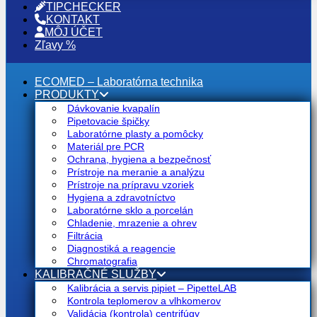
TIPCHECKER
KONTAKT
MÔJ ÚČET
Zľavy %
ECOMED – Laboratórna technika
PRODUKTY
Dávkovanie kvapalín
Pipetovacie špičky
Laboratórne plasty a pomôcky
Materiál pre PCR
Ochrana, hygiena a bezpečnosť
Prístroje na meranie a analýzu
Prístroje na prípravu vzoriek
Hygiena a zdravotníctvo
Laboratórne sklo a porcelán
Chladenie, mrazenie a ohrev
Filtrácia
Diagnostiká a reagencie
Chromatografia
KALIBRAČNÉ SLUŽBY
Kalibrácia a servis pipiet – PipetteLAB
Kontrola teplomerov a vlhkomerov
Validácia (kontrola) centrifúgy