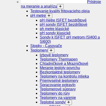
Prístroje
na meranie a analýzu
Testovanie kvality fritovacieho oleja
pH metre
pH metre ISFET bezdrôtové
pH sondy ISFET bezdrôtové
ph metre klasické
pH sondy klasické
Sondy k ISFET pH metrom (SI400 a
SI600)
Stopky - Časovače
Teplomery
Izbové teplomery
Teplomery Thermapen
Chladničkové a Mrazničkové
Meranie teploty povrchu
Bezkontaktné teplomery
Teplomery na kontrolu mlieka
Priemyselné teplomery
Spracovanie potravín
Teplomerové súpravy
Teplomery do rúry
Teplomery na varenie
Teplotné sondy