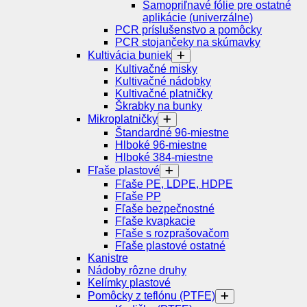
Samopriľnavé fólie pre ostatné
aplikácie (univerzálne)
PCR príslušenstvo a pomôcky
PCR stojančeky na skúmavky
Kultivácia buniek
Kultivačné misky
Kultivačné nádobky
Kultivačné platničky
Škrabky na bunky
Mikroplatničky
Štandardné 96-miestne
Hlboké 96-miestne
Hlboké 384-miestne
Fľaše plastové
Fľaše PE, LDPE, HDPE
Fľaše PP
Fľaše bezpečnostné
Fľaše kvapkacie
Fľaše s rozprašovačom
Fľaše plastové ostatné
Kanistre
Nádoby rôzne druhy
Kelímky plastové
Pomôcky z teflónu (PTFE)