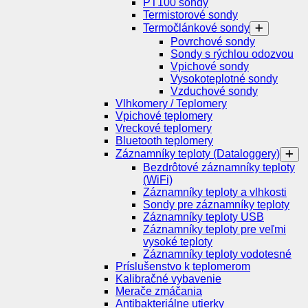
PT100 sondy
Termistorové sondy
Termočlánkové sondy
Povrchové sondy
Sondy s rýchlou odozvou
Vpichové sondy
Vysokoteplotné sondy
Vzduchové sondy
Vlhkomery / Teplomery
Vpichové teplomery
Vreckové teplomery
Bluetooth teplomery
Záznamníky teploty (Dataloggery)
Bezdrôtové záznamníky teploty
(WiFi)
Záznamníky teploty a vlhkosti
Sondy pre záznamníky teploty
Záznamníky teploty USB
Záznamníky teploty pre veľmi
vysoké teploty
Záznamníky teploty vodotesné
Príslušenstvo k teplomerom
Kalibračné vybavenie
Merače zmáčania
Antibakteriálne utierky