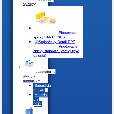
špičky
Pipetovacie
špičky SARTORIUS
Pipetovacie
špičky štandard (všetky typy
balenia)
Laboratórne
plasty a
pomôcky
Separácia
buniek
Materiál
pre
PCR