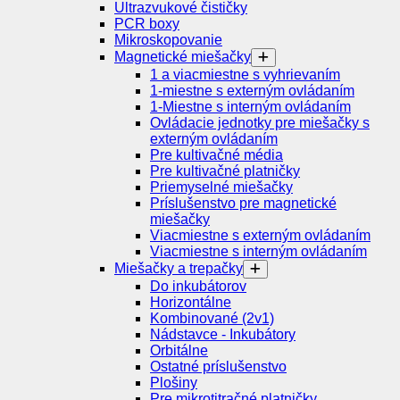
Ultrazvukové čističky
PCR boxy
Mikroskopovanie
Magnetické miešačky
1 a viacmiestne s vyhrievaním
1-miestne s externým ovládaním
1-Miestne s interným ovládaním
Ovládacie jednotky pre miešačky s
externým ovládaním
Pre kultivačné média
Pre kultivačné platničky
Priemyselné miešačky
Príslušenstvo pre magnetické
miešačky
Viacmiestne s externým ovládaním
Viacmiestne s interným ovládaním
Miešačky a trepačky
Do inkubátorov
Horizontálne
Kombinované (2v1)
Nádstavce - Inkubátory
Orbitálne
Ostatné príslušenstvo
Plošiny
Pre mikrotitračné platničky