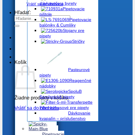
dávkovače a byrety
Vrátiť sa do obchodu
Pipetovacie
Hľadať:
pištole
Pipetovacie
balóniky & Cumlíky
Stojany pre
pipety
Stričky
Košík
Pasteurové
pipety
Reagenčné
nádobky
Serologické pipety
Žiadne produkty v košíku.
Filtre kónusové pre pipety
Vrátiť sa do obchodu
Dávkovanie
kvapalín – príslušenstvo
Pipetovacie