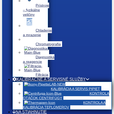
Prístroje
– fyzikálne
veličiny
Chladenie
a mrazenie
Chromatografia
Diagnostiká
a reagencie
Filtrácia
KALIBRAČNÉ A SERVISNÉ SLUŽBY
KALIBRÁCIA A SERVIS PIPIET
KONTROLA
OTÁČOK CENTRIFÚGY
KONTROLA A
KALIBRÁCIA TEPLOMEROV
NA STIAHNUTIE