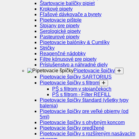
Štartovacie balíčky pipiet
Krokové pipety
Fľašové dávkovače a byrety
Pipetovacie pištole
Stojany pre pipety
Serologické pipety
Pasteurové pipety
Pipetovacie balóniky & Cumlíky
Stričky
Reagenčné nádobky
Filtre kónusové pre pipety
Príslušenstvo a náhradné diely
Pipetovacie špičky
Pipetovacie špičky SARTORIUS
Pipetovacie špičky s filtrom
PŠ s filtrom v stojančekoch
PŠ s filtrom - Filter REFILL
Pipetovacie špičky štandard (všetky typy
balenia)
Pipetovacie špičky pre veľké objemy (od
5ml)
Pipetovacie špičky s ohybným koncom
Pipetovacie špičky predĺžené
Pipetovacie špičky s rozšíreným nasávacím