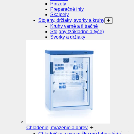
Pinzety
Preparačné ihly
Skalpely
Stojany, držiaky, svorky a kruhy
Kruhy varné a filtračné
Stojany (základne a tyče)
Svorky a držiaky
Chladenie, mrazenie a ohrev
Chladničky a mrazničky pre laboratória