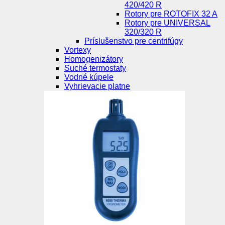
420/420 R
Rotory pre ROTOFIX 32 A
Rotory pre UNIVERSAL
320/320 R
Príslušenstvo pre centrifúgy
Vortexy
Homogenizátory
Suché termostaty
Vodné kúpele
Vyhrievacie platne