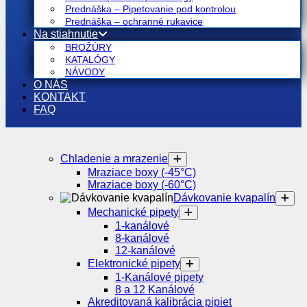
Prednáška – Pipetovanie pod kontrolou
Prednáška – ochranné rukavice
Na stiahnutie
BROŽÚRY
KATALÓGY
NÁVODY
O NÁS
KONTAKT
FAQ
Chladenie a mrazenie
Mraziace boxy (-45°C)
Mraziace boxy (-60°C)
Dávkovanie kvapalín
Mechanické pipety
1-kanálové
8-kanálové
12-kanálové
Elektronické pipety
1-Kanálové pipety
8 a 12 Kanálové
Akreditovaná kalibrácia pipiet