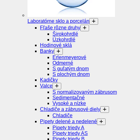
Laboratórne sklo a porcelán
Fľaše rôzne druhy
Širokohrdlé
Úzkohrdlé
Hodinové sklá
Banky
Erlenmeyerové
Odmerné
S guľatým dnom
S plochým dnom
Kadičky
Valce
S normalizovaným zábrusom
Sedimentačné
Vysoké a nízke
Chladiče a zábrusové diely
Chladiče
Pipety delené a nedelené
Pipety triedy A
Pipety triedy AS
Pipety triedy B