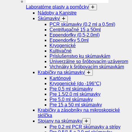
Laboratórne plasty a pomôcky
Nádoby a Kanistre
Skúmavky
PCR skúmavky (0,2 ml a 0,5ml)
Centrifugačné 15 a 50ml
Eppendorfky (0,5-2.0ml)
Eppendorfky 5.0ml
Kryogenické
Kultivačné
Príslušenstvo ku skúmavkám
Univerzálne so šróbovacím uzáverom
Vrchnáky k šróbovacím skúmavkám
Krabičky na skúmavky
Kartónové
Kryogenické (do -196°C)
Pre 0.5 ml skúmavky
Pre 1.5/2.0 ml skúmavky
Pre 5.0 ml skúmavky
Pre 15 a 50 ml skúmavky
Krabičky a zásobníky na mikroskopické
sklíčka
Stojany na skúmavky
Pre 0.2 ml PCR skúmavky a strípy