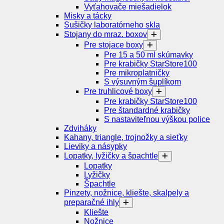
Vyťahovače miešadielok
Misky a tácky
Sušičky laboratórneho skla
Stojany do mraz. boxov
Pre stojace boxy
Pre 15 a 50 ml skúmavky
Pre krabičky StarStore100
Pre mikroplatničky
S výsuvným šuplíkom
Pre truhlicové boxy
Pre krabičky StarStore100
Pre štandardné krabičky
S nastaviteľnou výškou police
Zdviháky
Kahany, triangle, trojnožky a sieťky
Lieviky a násypky
Lopatky, lyžičky a špachtle
Lopatky
Lyžičky
Špachtle
Pinzety, nožnice, kliešte, skalpely a
preparačné ihly
Kliešte
Nožnice