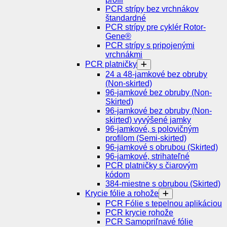
PCR strípy bez vrchnákov
štandardné
PCR strípy pre cyklér Rotor-
Gene®
PCR strípy s pripojenými
vrchnákmi
PCR platničky
24 a 48-jamkové bez obruby
(Non-skirted)
96-jamkové bez obruby (Non-
Skirted)
96-jamkové bez obruby (Non-
skirted) vyvýšené jamky
96-jamkové, s polovičným
profilom (Semi-skirted)
96-jamkové s obrubou (Skirted)
96-jamkové, strihateľné
PCR platničky s čiarovým
kódom
384-miestne s obrubou (Skirted)
Krycie fólie a rohože
PCR Fólie s tepelnou aplikáciou
PCR krycie rohože
PCR Samopriľnavé fólie