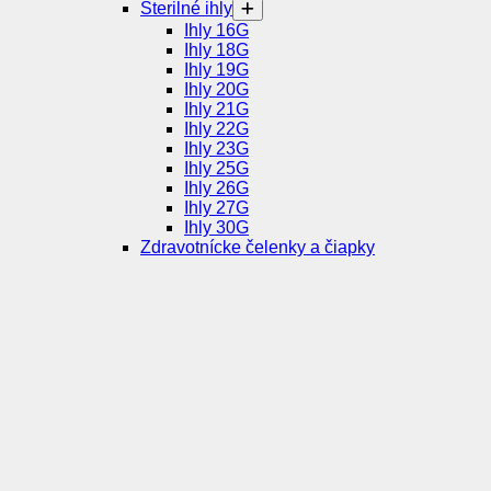
Sterilné ihly
Ihly 16G
Ihly 18G
Ihly 19G
Ihly 20G
Ihly 21G
Ihly 22G
Ihly 23G
Ihly 25G
Ihly 26G
Ihly 27G
Ihly 30G
Zdravotnícke čelenky a čiapky