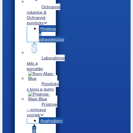
Ochranné
rukavice &
Ochranné
pomôcky
Hygiena
a
zdravotníctvo
Laboratórne
sklo a
porcelán
Pomôcky
z kovu a gumy
Prístroje
– príprava
vzoriek
Analyzátory