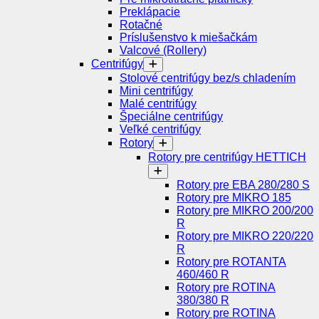
Preklápacie
Rotačné
Príslušenstvo k miešačkám
Valcové (Rollery)
Centrifúgy
Stolové centrifúgy bez/s chladením
Mini centrifúgy
Malé centrifúgy
Špeciálne centrifúgy
Veľké centrifúgy
Rotory
Rotory pre centrifúgy HETTICH
Rotory pre EBA 280/280 S
Rotory pre MIKRO 185
Rotory pre MIKRO 200/200
R
Rotory pre MIKRO 220/220
R
Rotory pre ROTANTA
460/460 R
Rotory pre ROTINA
380/380 R
Rotory pre ROTINA