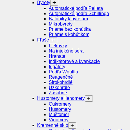
Byrety
Automatické podľa Pelleta
Automatické podľa Schillinga
Balóniky k byretám
Mikrobyrety
Priame bez kohútika
Priame s kohútikom
Fľaše
Liekovky
Na injekčné séra
Hranaté
Indikátorové a kvapkacie
Irigátory
Podľa Woulffa
Reagenčné
Širokohrdlé
Úzkohrdlé
Zásobné
Hustomery a liehomery
Cukromery
Hustomery
Muštomer
Vínomery
Kremenné sklo