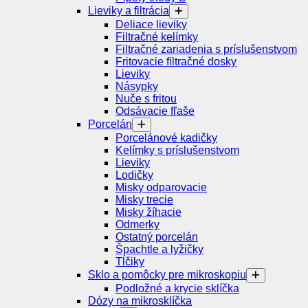
Lieviky a filtrácia
Deliace lieviky
Filtračné kelímky
Filtračné zariadenia s príslušenstvom
Fritovacie filtračné dosky
Lieviky
Násypky
Nuče s fritou
Odsávacie fľaše
Porcelán
Porcelánové kadičky
Kelímky s príslušenstvom
Lieviky
Lodičky
Misky odparovacie
Misky trecie
Misky žíhacie
Odmerky
Ostatný porcelán
Špachtle a lyžičky
Tĺčiky
Sklo a pomôcky pre mikroskopiu
Podložné a krycie sklíčka
Dózy na mikrosklíčka