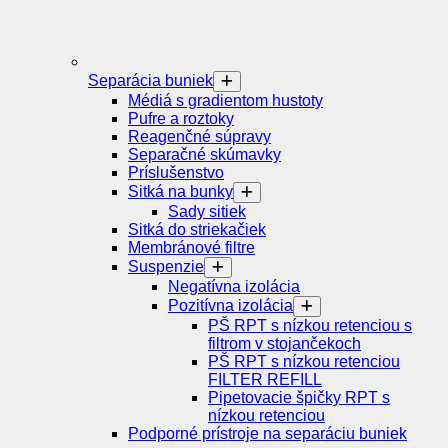
Separácia buniek
Médiá s gradientom hustoty
Pufre a roztoky
Reagenčné súpravy
Separačné skúmavky
Príslušenstvo
Sitká na bunky
Sady sitiek
Sitká do striekačiek
Membránové filtre
Suspenzie
Negatívna izolácia
Pozitívna izolácia
PŠ RPT s nízkou retenciou s
filtrom v stojančekoch
PŠ RPT s nízkou retenciou
FILTER REFILL
Pipetovacie špičky RPT s
nízkou retenciou
Podporné prístroje na separáciu buniek