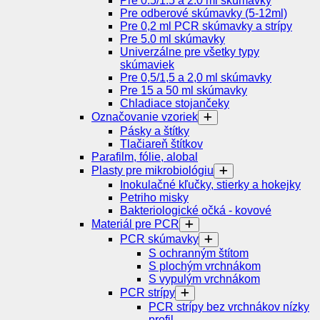
Pre 0.5/1.5 a 2.0 ml skúmavky
Pre odberové skúmavky (5-12ml)
Pre 0,2 ml PCR skúmavky a strípy
Pre 5.0 ml skúmavky
Univerzálne pre všetky typy
skúmaviek
Pre 0,5/1,5 a 2,0 ml skúmavky
Pre 15 a 50 ml skúmavky
Chladiace stojančeky
Označovanie vzoriek
Pásky a štítky
Tlačiareň štítkov
Parafilm, fólie, alobal
Plasty pre mikrobiológiu
Inokulačné kľučky, stierky a hokejky
Petriho misky
Bakteriologické očká - kovové
Materiál pre PCR
PCR skúmavky
S ochranným štítom
S plochým vrchnákom
S vypulým vrchnákom
PCR strípy
PCR strípy bez vrchnákov nízky
profil