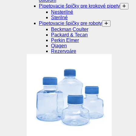
otvorom
Pipetovacie špičky pre krokové pipety
Nesterilné
Sterilné
Pipetovacie špičky pre roboty
Beckman Coulter
Packard & Tecan
Perkin Elmer
Qiagen
Rezervoáre