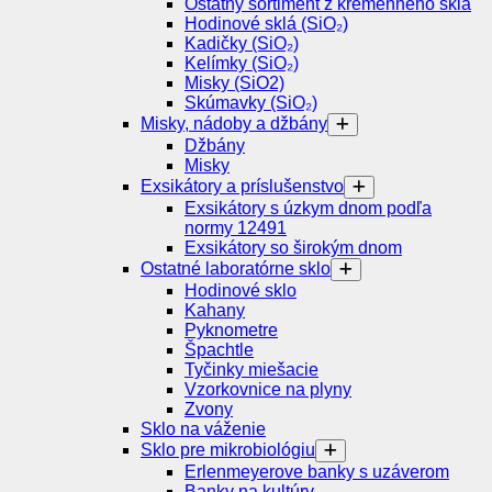
Ostatný sortiment z kremenného skla
Hodinové sklá (SiO₂)
Kadičky (SiO₂)
Kelímky (SiO₂)
Misky (SiO2)
Skúmavky (SiO₂)
Misky, nádoby a džbány
Džbány
Misky
Exsikátory a príslušenstvo
Exsikátory s úzkym dnom podľa
normy 12491
Exsikátory so širokým dnom
Ostatné laboratórne sklo
Hodinové sklo
Kahany
Pyknometre
Špachtle
Tyčinky miešacie
Vzorkovnice na plyny
Zvony
Sklo na váženie
Sklo pre mikrobiológiu
Erlenmeyerove banky s uzáverom
Banky na kultúry