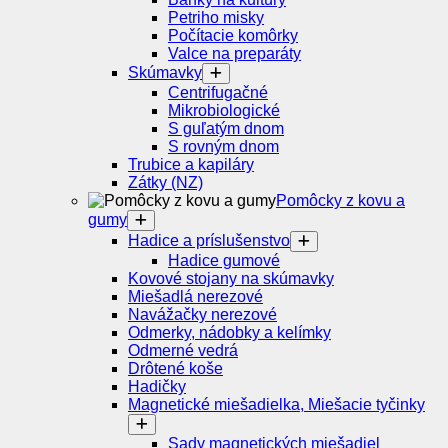
Petriho misky
Počítacie komôrky
Valce na preparáty
Skúmavky
Centrifugačné
Mikrobiologické
S guľatým dnom
S rovným dnom
Trubice a kapiláry
Zátky (NZ)
Pomôcky z kovu a
gumy
Hadice a príslušenstvo
Hadice gumové
Kovové stojany na skúmavky
Miešadlá nerezové
Navážačky nerezové
Odmerky, nádobky a kelímky
Odmerné vedrá
Drôtené koše
Hadičky
Magnetické miešadielka, Miešacie tyčinky
Sady magnetických miešadiel