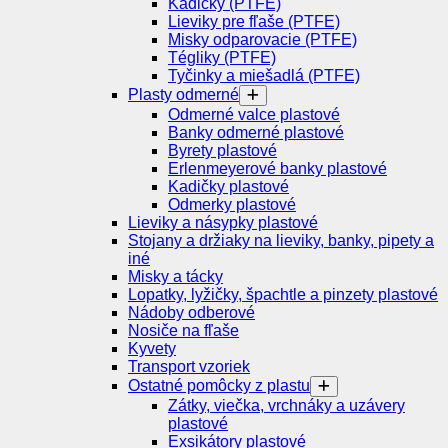
Kadičky (PTFE)
Lieviky pre fľaše (PTFE)
Misky odparovacie (PTFE)
Tégliky (PTFE)
Tyčinky a miešadlá (PTFE)
Plasty odmerné
Odmerné valce plastové
Banky odmerné plastové
Byrety plastové
Erlenmeyerové banky plastové
Kadičky plastové
Odmerky plastové
Lieviky a násypky plastové
Stojany a držiaky na lieviky, banky, pipety a
iné
Misky a tácky
Lopatky, lyžičky, špachtle a pinzety plastové
Nádoby odberové
Nosiče na fľaše
Kyvety
Transport vzoriek
Ostatné pomôcky z plastu
Zátky, viečka, vrchnáky a uzávery
plastové
Exsikátory plastové