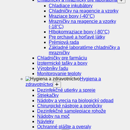
Chladiace inkubátory
Chladničky na reagencie a vzorky
Mraziace boxy (-40°C)
Mrazničky na reagencie a vzorky
(-18°C)
Hlbokomraziace boxy (-80°C)
Pre prchavé a horľavé látky
Prémiová rada
Základné laboratórne chladničky a
mrazničky
Chladničky pre farmáciu
Izotermické tašky a boxy
Výrobníky ľadu
Monitorovanie teploty
Hygiena a
zdravotníctvo
Dezinfekčné utierky a spreje
Striekačky
Nádoby a vrecia na biologický odpad
Chirurgické nástroje a pomôcky
Dezinfekčné samolepiace rohože
Nádoby na moč
Návleky
Ochranné plášte a overaly