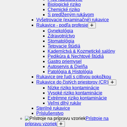
Biologické riziko
Chemické riziko
S predĺženým rukávom
Vyšetrovacie (examinačné) rukavice
Rukavice - podľa profesie
Gynekológia
Zdravotníctvo
Stomatológia
Tetovacie štúdiá
Kaderníctvá & Kozmetické salóny
Pedikúra & Nechtové štúdiá
Gastro priemysel
Autoservis & Dielňa
Patológia & Histológia
Rukavice pre ľudí s citlivou pokožkou
Rukavice do čistých priestorov (CR)
Nízke riziko kontaminácie
Vysoké riziko kontaminácie
Extrémne riziko kontaminácie
Veľmi dlhý rukáv
Sterilné rukavice
Príslušenstvo
Prístroje na
prípravu vzoriek