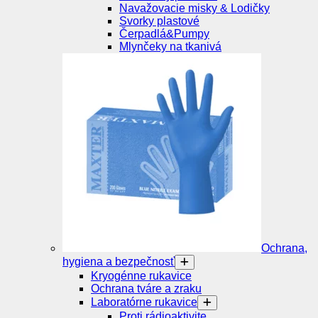
Navažovacie misky & Lodičky
Svorky plastové
Čerpadlá&Pumpy
Mlynčeky na tkanivá
Ochrana,
hygiena a bezpečnosť
Kryogénne rukavice
Ochrana tváre a zraku
Laboratórne rukavice
Proti rádioaktivite