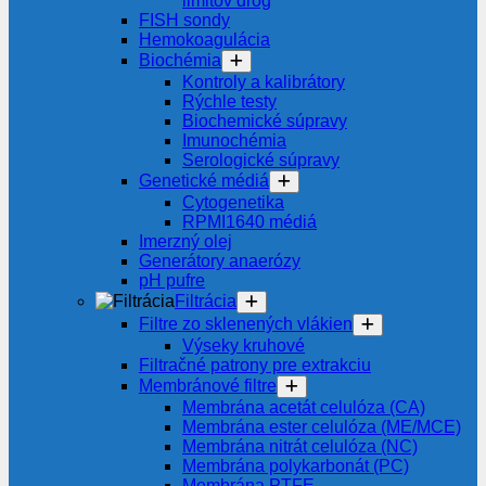
limitov drog
FISH sondy
Hemokoagulácia
Biochémia
Kontroly a kalibrátory
Rýchle testy
Biochemické súpravy
Imunochémia
Serologické súpravy
Genetické médiá
Cytogenetika
RPMI1640 médiá
Imerzný olej
Generátory anaerózy
pH pufre
Filtrácia
Filtre zo sklenených vlákien
Výseky kruhové
Filtračné patrony pre extrakciu
Membránové filtre
Membrána acetát celulóza (CA)
Membrána ester celulóza (ME/MCE)
Membrána nitrát celulóza (NC)
Membrána polykarbonát (PC)
Membrána PTFE