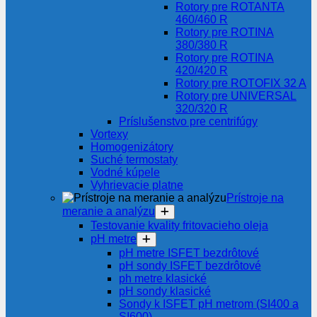
Rotory pre ROTANTA
460/460 R
Rotory pre ROTINA
380/380 R
Rotory pre ROTINA
420/420 R
Rotory pre ROTOFIX 32 A
Rotory pre UNIVERSAL
320/320 R
Príslušenstvo pre centrifúgy
Vortexy
Homogenizátory
Suché termostaty
Vodné kúpele
Vyhrievacie platne
Prístroje na
meranie a analýzu
Testovanie kvality fritovacieho oleja
pH metre
pH metre ISFET bezdrôtové
pH sondy ISFET bezdrôtové
ph metre klasické
pH sondy klasické
Sondy k ISFET pH metrom (SI400 a
SI600)