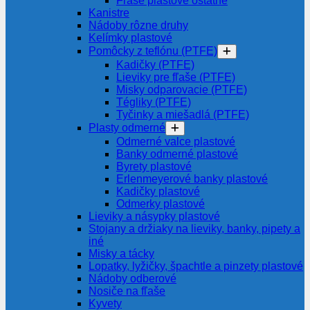
Fľaše plastové ostatné
Kanistre
Nádoby rôzne druhy
Kelímky plastové
Pomôcky z teflónu (PTFE)
Kadičky (PTFE)
Lieviky pre fľaše (PTFE)
Misky odparovacie (PTFE)
Tégliky (PTFE)
Tyčinky a miešadlá (PTFE)
Plasty odmerné
Odmerné valce plastové
Banky odmerné plastové
Byrety plastové
Erlenmeyerové banky plastové
Kadičky plastové
Odmerky plastové
Lieviky a násypky plastové
Stojany a držiaky na lieviky, banky, pipety a
iné
Misky a tácky
Lopatky, lyžičky, špachtle a pinzety plastové
Nádoby odberové
Nosiče na fľaše
Kyvety