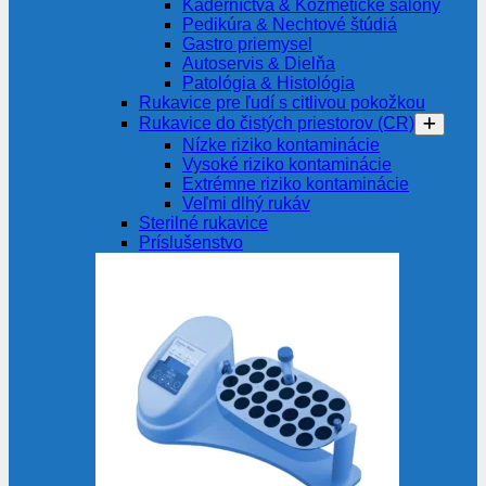
Kaderníctvá & Kozmetické salóny
Pedikúra & Nechtové štúdiá
Gastro priemysel
Autoservis & Dielňa
Patológia & Histológia
Rukavice pre ľudí s citlivou pokožkou
Rukavice do čistých priestorov (CR)
Nízke riziko kontaminácie
Vysoké riziko kontaminácie
Extrémne riziko kontaminácie
Veľmi dlhý rukáv
Sterilné rukavice
Príslušenstvo