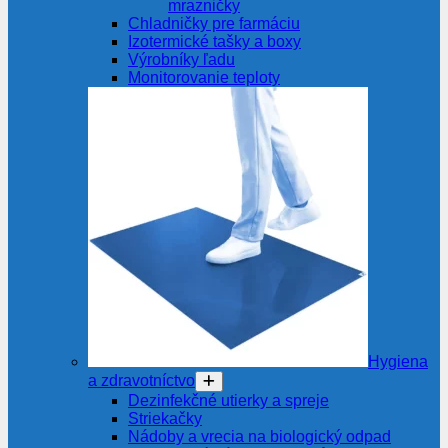
mrazničky
Chladničky pre farmáciu
Izotermické tašky a boxy
Výrobníky ľadu
Monitorovanie teploty
Hygiena
a zdravotníctvo
Dezinfekčné utierky a spreje
Striekačky
Nádoby a vrecia na biologický odpad