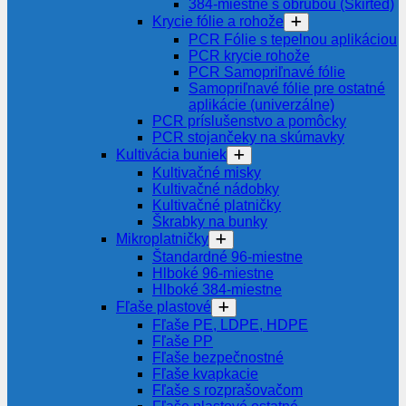
384-miestne s obrubou (Skirted)
Krycie fólie a rohože
PCR Fólie s tepelnou aplikáciou
PCR krycie rohože
PCR Samopriľnavé fólie
Samopriľnavé fólie pre ostatné
aplikácie (univerzálne)
PCR príslušenstvo a pomôcky
PCR stojančeky na skúmavky
Kultivácia buniek
Kultivačné misky
Kultivačné nádobky
Kultivačné platničky
Škrabky na bunky
Mikroplatničky
Štandardné 96-miestne
Hlboké 96-miestne
Hlboké 384-miestne
Fľaše plastové
Fľaše PE, LDPE, HDPE
Fľaše PP
Fľaše bezpečnostné
Fľaše kvapkacie
Fľaše s rozprašovačom