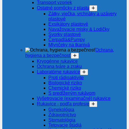
Transport vzoriek
Ostatné pomôcky z plastu
Zátky, viečka, vrchnáky a uzávery
plastové
Exsikátory plastové
Navažovacie misky & Lodičky
Svorky plastové
Čerpadlá&Pumpy
Mlynčeky na tkanivá
Ochrana,
hygiena a bezpečnosť
Kryogénne rukavice
Ochrana tváre a zraku
Laboratórne rukavice
Proti rádioaktivite
Biologické riziko
Chemické riziko
S predĺženým rukávom
Vyšetrovacie (examinačné) rukavice
Rukavice - podľa profesie
Gynekológia
Zdravotníctvo
Stomatológia
Tetovacie štúdiá