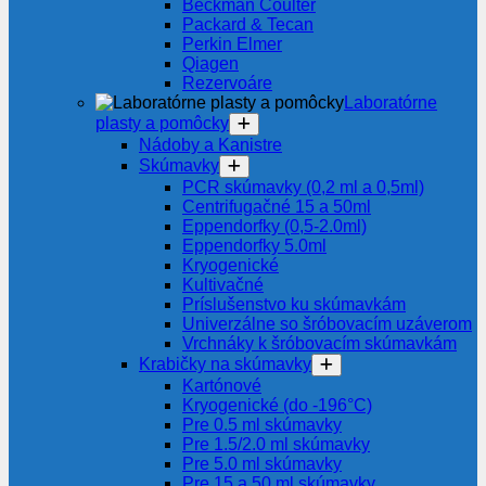
Beckman Coulter
Packard & Tecan
Perkin Elmer
Qiagen
Rezervoáre
Laboratórne
plasty a pomôcky
Nádoby a Kanistre
Skúmavky
PCR skúmavky (0,2 ml a 0,5ml)
Centrifugačné 15 a 50ml
Eppendorfky (0,5-2.0ml)
Eppendorfky 5.0ml
Kryogenické
Kultivačné
Príslušenstvo ku skúmavkám
Univerzálne so šróbovacím uzáverom
Vrchnáky k šróbovacím skúmavkám
Krabičky na skúmavky
Kartónové
Kryogenické (do -196°C)
Pre 0.5 ml skúmavky
Pre 1.5/2.0 ml skúmavky
Pre 5.0 ml skúmavky
Pre 15 a 50 ml skúmavky