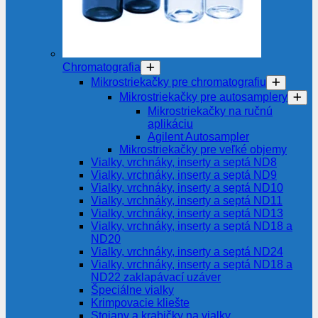
Chromatografia
Mikrostriekačky pre chromatografiu
Mikrostriekačky pre autosamplery
Mikrostriekačky na ručnú
aplikáciu
Agilent Autosampler
Mikrostriekačky pre veľké objemy
Vialky, vrchnáky, inserty a septá ND8
Vialky, vrchnáky, inserty a septá ND9
Vialky, vrchnáky, inserty a septá ND10
Vialky, vrchnáky, inserty a septá ND11
Vialky, vrchnáky, inserty a septá ND13
Vialky, vrchnáky, inserty a septá ND18 a
ND20
Vialky, vrchnáky, inserty a septá ND24
Vialky, vrchnáky, inserty a septá ND18 a
ND22 zaklapávací uzáver
Špeciálne vialky
Krimpovacie kliešte
Stojany a krabičky na vialky