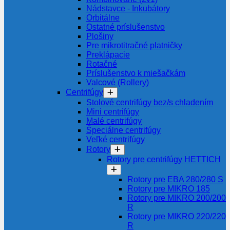
Nádstavce - Inkubátory
Orbitálne
Ostatné príslušenstvo
Plošiny
Pre mikrotitračné platničky
Preklápacie
Rotačné
Príslušenstvo k miešačkám
Valcové (Rollery)
Centrifúgy
Stolové centrifúgy bez/s chladením
Mini centrifúgy
Malé centrifúgy
Špeciálne centrifúgy
Veľké centrifúgy
Rotory
Rotory pre centrifúgy HETTICH
Rotory pre EBA 280/280 S
Rotory pre MIKRO 185
Rotory pre MIKRO 200/200
R
Rotory pre MIKRO 220/220
R