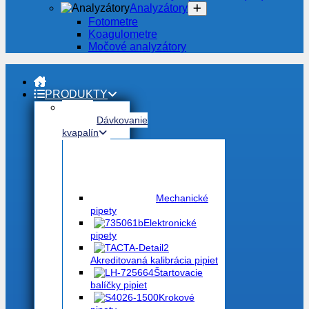
Analyzátory
Fotometre
Koagulometre
Močové analyzátory
PRODUKTY
Dávkovanie
kvapalín
Mechanické
pipety
Elektronické
pipety
Akreditovaná kalibrácia pipiet
Štartovacie
balíčky pipiet
Krokové