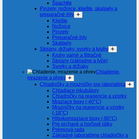
Špachtle
Pinzety, nožnice, kliešte, skalpely a
preparačné ihly
Kliešte
Nožnice
Pinzety
Preparačné ihly
Skalpely
Stojany, držiaky, svorky a kruhy
Kruhy varné a filtračné
Stojany (základne a tyče)
Svorky a držiaky
Chladenie,
mrazenie a ohrev
Chladničky a mrazničky pre laboratória
Chladiace inkubátory
Chladničky na reagencie a vzorky
Mraziace boxy (-40°C)
Mrazničky na reagencie a vzorky
(-18°C)
Hlbokomraziace boxy (-80°C)
Pre prchavé a horľavé látky
Prémiová rada
Základné laboratórne chladničky a