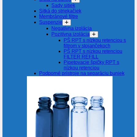
Sady sitiek
Sitká do striekačiek
Membránové filtre
Suspenzie
Negatívna izolácia
Pozitívna izolácia
PŠ RPT s nízkou retenciou s
filtrom v stojančekoch
PŠ RPT s nízkou retenciou
FILTER REFILL
Pipetovacie špičky RPT s
nízkou retenciou
Podporné prístroje na separáciu buniek