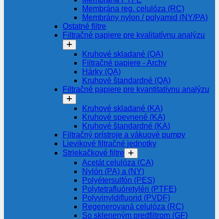
Membrána reg. celulóza (RC)
Membrány nylon / polyamid (NY/PA)
Ostatné filtre
Filtračné papiere pre kvalitatívnu analýzu
Kruhové skladané (QA)
Filtračné papiere - Archy
Hárky (QA)
Kruhové štandardné (QA)
Filtračné papiere pre kvantitatívnu analýzu
Kruhové skladané (KA)
Kruhové spevnené (KA)
Kruhové štandardné (KA)
Filtračný prístroje a vákuové pumpy
Lievikové filtračné jednotky
Striekačkové filtre
Acetát celulóza (CA)
Nylón (PA) a (NY)
Polyétersulfón (PES)
Polytetrafluóretylén (PTFE)
Polyvinyldifluorid (PVDF)
Regenerovaná celulóza (RC)
So skleneným predfiltrom (GF)