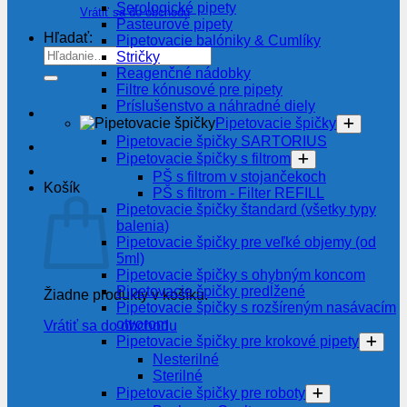
Serologické pipety
Vrátiť sa do obchodu
Pasteurové pipety
Hľadať:
Pipetovacie balóniky & Cumlíky
Stričky
Reagenčné nádobky
Filtre kónusové pre pipety
Príslušenstvo a náhradné diely
Pipetovacie špičky
Pipetovacie špičky SARTORIUS
Pipetovacie špičky s filtrom
PŠ s filtrom v stojančekoch
Košík
PŠ s filtrom - Filter REFILL
Pipetovacie špičky štandard (všetky typy
balenia)
Pipetovacie špičky pre veľké objemy (od
5ml)
Pipetovacie špičky s ohybným koncom
Pipetovacie špičky predĺžené
Žiadne produkty v košíku.
Pipetovacie špičky s rozšíreným nasávacím
otvorom
Vrátiť sa do obchodu
Pipetovacie špičky pre krokové pipety
Nesterilné
Sterilné
Pipetovacie špičky pre roboty