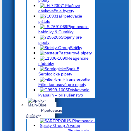
pipety
Fľašové
dávkovače a byrety
Pipetovacie
pištole
Pipetovacie
balóniky & Cumlíky
Stojany pre
pipety
Stričky
Pasteurové pipety
Reagenčné
nádobky
Serologické pipety
Filtre kónusové pre pipety
Dávkovanie
kvapalín – príslušenstvo
Pipetovacie
špičky
Pipetovacie