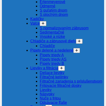
Erlenmeyerové
Odmerné
S guľatým dnom
S plochým dnom
Kadičky
Valce
S normalizovaným zábrusom
Sedimentačné
Vysoké a nízke
Chladiče a zábrusové diely
Chladiče
Pipety delené a nedelené
Pipety triedy A
Pipety triedy AS
Pipety triedy B
Lieviky a filtrácia
Deliace lieviky
Filtračné kelímky
Filtračné zariadenia s príslušenstvom
Fritovacie filtračné dosky
Lieviky
Násypky
Nuče s fritou
Odsávacie fľaše