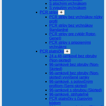
S plochým vrchnákom
S vypulým vrchnákom
PCR strípy
PCR strípy bez vrchnákov nízky
profil
PCR strípy bez vrchnákov
štandardné
PCR strípy pre cyklér Rotor-
Gene®
PCR strípy s pripojenými
vrchnákmi
PCR platničky
24 a 48-jamkové bez obruby
(Non-skirted)
96-jamkové bez obruby (Non-
Skirted)
96-jamkové bez obruby (Non-
skirted) vyvýšené jamky
96-jamkové, s polovičným
profilom (Semi-skirted)
96-jamkové s obrubou (Skirted)
96-jamkové, strihateľné
PCR platničky s čiarovým
kódom