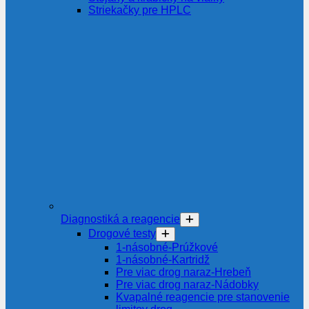
Striekačky pre HPLC
Diagnostiká a reagencie
Drogové testy
1-násobné-Prúžkové
1-násobné-Kartridž
Pre viac drog naraz-Hrebeň
Pre viac drog naraz-Nádobky
Kvapalné reagencie pre stanovenie