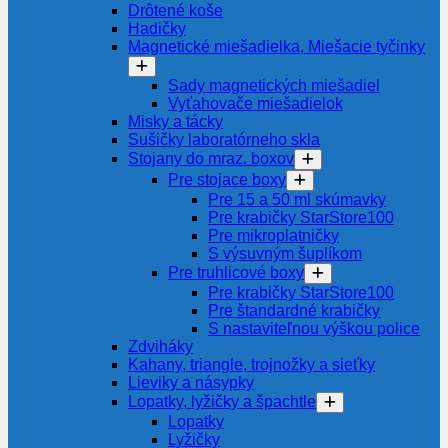
Drôtené koše
Hadičky
Magnetické miešadielka, Miešacie tyčinky
Sady magnetických miešadiel
Vyťahovače miešadielok
Misky a tácky
Sušičky laboratórneho skla
Stojany do mraz. boxov
Pre stojace boxy
Pre 15 a 50 ml skúmavky
Pre krabičky StarStore100
Pre mikroplatničky
S výsuvným šuplíkom
Pre truhlicové boxy
Pre krabičky StarStore100
Pre štandardné krabičky
S nastaviteľnou výškou police
Zdviháky
Kahany, triangle, trojnožky a sieťky
Lieviky a násypky
Lopatky, lyžičky a špachtle
Lopatky
Lyžičky