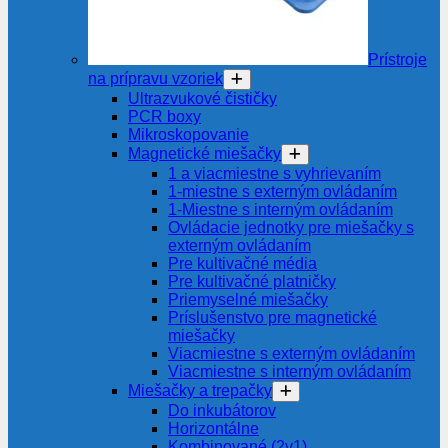
Prístroje
na prípravu vzoriek
Ultrazvukové čističky
PCR boxy
Mikroskopovanie
Magnetické miešačky
1 a viacmiestne s vyhrievaním
1-miestne s externým ovládaním
1-Miestne s interným ovládaním
Ovládacie jednotky pre miešačky s
externým ovládaním
Pre kultivačné média
Pre kultivačné platničky
Priemyselné miešačky
Príslušenstvo pre magnetické
miešačky
Viacmiestne s externým ovládaním
Viacmiestne s interným ovládaním
Miešačky a trepačky
Do inkubátorov
Horizontálne
Kombinované (2v1)