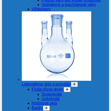
Presné váhy pre vyššie hmotnosti
Vodotesné a prachotesné váhy
Vlhkomery
Laboratórne sklo a porcelán
Fľaše rôzne druhy
Širokohrdlé
Úzkohrdlé
Hodinové sklá
Banky