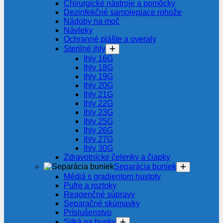
Chirurgické nástroje a pomôcky
Dezinfekčné samolepiace rohože
Nádoby na moč
Návleky
Ochranné plášte a overaly
Sterilné ihly
Ihly 16G
Ihly 18G
Ihly 19G
Ihly 20G
Ihly 21G
Ihly 22G
Ihly 23G
Ihly 25G
Ihly 26G
Ihly 27G
Ihly 30G
Zdravotnícke čelenky a čiapky
Separácia buniek
Médiá s gradientom hustoty
Pufre a roztoky
Reagenčné súpravy
Separačné skúmavky
Príslušenstvo
Sitká na bunky