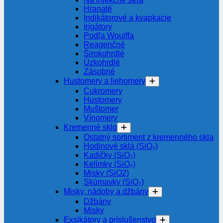
Hranaté
Indikátorové a kvapkacie
Irigátory
Podľa Woulffa
Reagenčné
Širokohrdlé
Úzkohrdlé
Zásobné
Hustomery a liehomery
Cukromery
Hustomery
Muštomer
Vínomery
Kremenné sklo
Ostatný sortiment z kremenného skla
Hodinové sklá (SiO₂)
Kadičky (SiO₂)
Kelímky (SiO₂)
Misky (SiO2)
Skúmavky (SiO₂)
Misky, nádoby a džbány
Džbány
Misky
Exsikátory a príslušenstvo