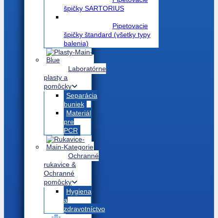
špičky SARTORIUS
Pipetovacie
špičky štandard (všetky typy
balenia)
Laboratórne
plasty a
pomôcky
Separácia
buniek
Materiál
pre
PCR
Ochranné
rukavice &
Ochranné
pomôcky
Hygiena
a
zdravotníctvo