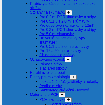
Krabičky a zásobníky na mikroskopické
sklíčka
Stojany na skúmavky
Pre 0.2 ml PCR skúmavky a strípy
Pre 0.5/1.5 a 2.0 ml skúmavky
Pre odberové skúmavky (5-12ml)
Pre 0,2 ml PCR skúmavky a strípy
Pre 5.0 ml skúmavky
Univerzálne pre všetky typy
skúmaviek
Pre 0,5/1,5 a 2,0 ml skúmavky
Pre 15 a 50 ml skúmavky
Chladiace stojančeky
Označovanie vzoriek
Pásky a štítky
Tlačiareň štítkov
Parafilm, fólie, alobal
Plasty pre mikrobiológiu
Inokulačné kľučky, stierky a hokejky
Petriho misky
Bakteriologické očká - kovové
Materiál pre PCR
PCR skúmavky
S ochranným štítom