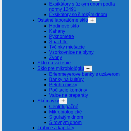
Exsikátory s úzkym dnom podľa
normy 12491
Exsikátory so širokým dnom
Ostatné laboratórne sklo
Hodinové sklo
Kahany
Pyknometre
Špachtle
Tyčinky miešacie
Vzorkovnice na plyny
Zvony
Sklo na váženie
Sklo pre mikrobiológiu
Erlenmeyerove banky s uzáverom
Banky na kultúry
Petriho misky
Počítacie komôrky
Valce na preparáty
Skúmavky
Centrifugačné
Mikrobiologické
S guľatým dnom
S rovným dnom
Trubice a kapiláry