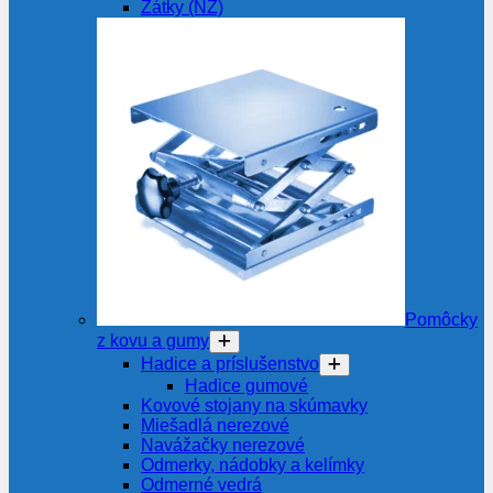
Zátky (NZ)
Pomôcky
z kovu a gumy
Hadice a príslušenstvo
Hadice gumové
Kovové stojany na skúmavky
Miešadlá nerezové
Navážačky nerezové
Odmerky, nádobky a kelímky
Odmerné vedrá