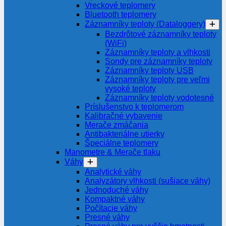
Vreckové teplomery
Bluetooth teplomery
Záznamníky teploty (Dataloggery)
Bezdrôtové záznamníky teploty
(WiFi)
Záznamníky teploty a vlhkosti
Sondy pre záznamníky teploty
Záznamníky teploty USB
Záznamníky teploty pre veľmi
vysoké teploty
Záznamníky teploty vodotesné
Príslušenstvo k teplomerom
Kalibračné vybavenie
Merače zmáčania
Antibakteriálne utierky
Špeciálne teplomery
Manometre & Merače tlaku
Váhy
Analytické váhy
Analyzátory vlhkosti (sušiace váhy)
Jednoduché váhy
Kompaktné váhy
Počítacie váhy
Presné váhy