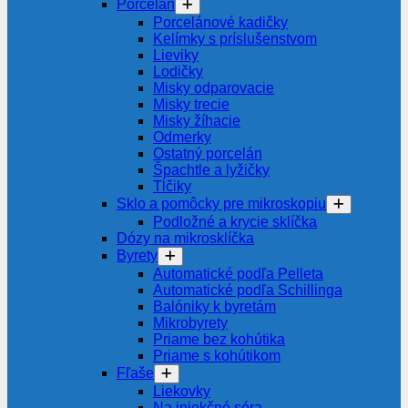
Porcelán
Porcelánové kadičky
Kelímky s príslušenstvom
Lieviky
Lodičky
Misky odparovacie
Misky trecie
Misky žíhacie
Odmerky
Ostatný porcelán
Špachtle a lyžičky
Tĺčiky
Sklo a pomôcky pre mikroskopiu
Podložné a krycie sklíčka
Dózy na mikrosklíčka
Byrety
Automatické podľa Pelleta
Automatické podľa Schillinga
Balóniky k byretám
Mikrobyrety
Priame bez kohútika
Priame s kohútikom
Fľaše
Liekovky
Na injekčné séra