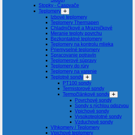
Stopky - Časovače
Teplomery
Izbové teplomery
Teplomery Thermapen
Chladničkové a Mrazničkové
Meranie teploty povrchu
Bezkontaktné teplomery
Teplomery na kontrolu mlieka
Priemyselné teplomery
Spracovanie potravín
Teplomerové súpravy
Teplomery do rúry
Teplomery na varenie
Teplotné sondy
PT100 sondy
Termistorové sondy
Termočlánkové sondy
Povrchové sondy
Sondy s rýchlou odozvou
Vpichové sondy
Vysokoteplotné sondy
Vzduchové sondy
Vlhkomery / Teplomery
Vpichové teplomery