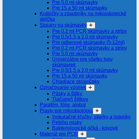
Pre 5.0 ml skúmavky
Pre 15 a 50 ml skúmavky
Krabičky a zásobníky na mikroskopické
sklíčka
Stojany na skúmavky
Pre 0.2 ml PCR skúmavky a strípy
Pre 0.5/1.5 a 2.0 ml skúmavky
Pre odberové skúmavky (5-12ml)
Pre 0,2 ml PCR skúmavky a strípy
Pre 5.0 ml skúmavky
Univerzálne pre všetky typy
skúmaviek
Pre 0,5/1,5 a 2,0 ml skúmavky
Pre 15 a 50 ml skúmavky
Chladiace stojančeky
Označovanie vzoriek
Pásky a štítky
Tlačiareň štítkov
Parafilm, fólie, alobal
Plasty pre mikrobiológiu
Inokulačné kľučky, stierky a hokejky
Petriho misky
Bakteriologické očká - kovové
Materiál pre PCR