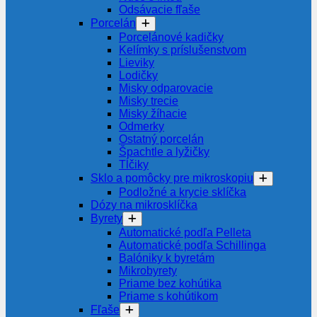
Odsávacie fľaše
Porcelán
Porcelánové kadičky
Kelímky s príslušenstvom
Lieviky
Lodičky
Misky odparovacie
Misky trecie
Misky žíhacie
Odmerky
Ostatný porcelán
Špachtle a lyžičky
Tĺčiky
Sklo a pomôcky pre mikroskopiu
Podložné a krycie sklíčka
Dózy na mikrosklíčka
Byrety
Automatické podľa Pelleta
Automatické podľa Schillinga
Balóniky k byretám
Mikrobyrety
Priame bez kohútika
Priame s kohútikom
Fľaše