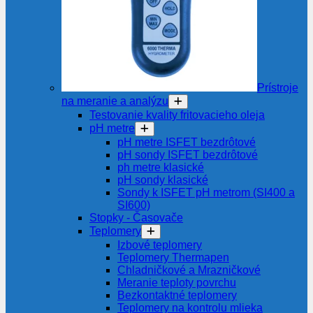
Prístroje
na meranie a analýzu
Testovanie kvality fritovacieho oleja
pH metre
pH metre ISFET bezdrôtové
pH sondy ISFET bezdrôtové
ph metre klasické
pH sondy klasické
Sondy k ISFET pH metrom (SI400 a
SI600)
Stopky - Časovače
Teplomery
Izbové teplomery
Teplomery Thermapen
Chladničkové a Mrazničkové
Meranie teploty povrchu
Bezkontaktné teplomery
Teplomery na kontrolu mlieka