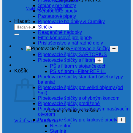
Pipetovacie pištole
Žiadne produkty v košíku.
Stojany pre pipety
Vrátiť sa do obchodu
Serologické pipety
Pasteurové pipety
Hľadať:
Pipetovacie balóniky & Cumlíky
Stričky
Reagenčné nádobky
Filtre kónusové pre pipety
Príslušenstvo a náhradné diely
Pipetovacie špičky
Pipetovacie špičky SARTORIUS
Pipetovacie špičky s filtrom
PŠ s filtrom v stojančekoch
Košík
PŠ s filtrom - Filter REFILL
Pipetovacie špičky štandard (všetky typy
balenia)
Pipetovacie špičky pre veľké objemy (od
5ml)
Pipetovacie špičky s ohybným koncom
Pipetovacie špičky predĺžené
Pipetovacie špičky s rozšíreným nasávacím
Žiadne produkty v košíku.
otvorom
Pipetovacie špičky pre krokové pipety
Vrátiť sa do obchodu
Nesterilné
Sterilné