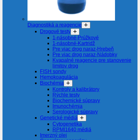
Diagnostiká a reagencie
Drogové testy
1-násobné-Prúžkové
1-násobné-Kartridž
Pre viac drog naraz-Hrebeň
Pre viac drog naraz-Nádobky
Kvapalné reagencie pre stanovenie
limitov drog
FISH sondy
Hemokoagulácia
Biochémia
Kontroly a kalibrátory
Rýchle testy
Biochemické súpravy
Imunochémia
Serologické súpravy
Genetické médiá
Cytogenetika
RPMI1640 médiá
Imerzný olej