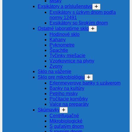
Misky
Exsikátory a príslušenstvo
Exsikátory s úzkym dnom podľa
normy 12491
Exsikátory so širokým dnom
Ostatné laboratórne sklo
Hodinové sklo
Kahany
Pyknometre
Špachtle
Tyčinky miešacie
Vzorkovnice na plyny
Zvony
Sklo na váženie
Sklo pre mikrobiológiu
Erlenmeyerove banky s uzáverom
Banky na kultúry
Petriho misky
Počítacie komôrky
Valce na preparáty
Skúmavky
Centrifugačné
Mikrobiologické
S guľatým dnom
S rovným dnom