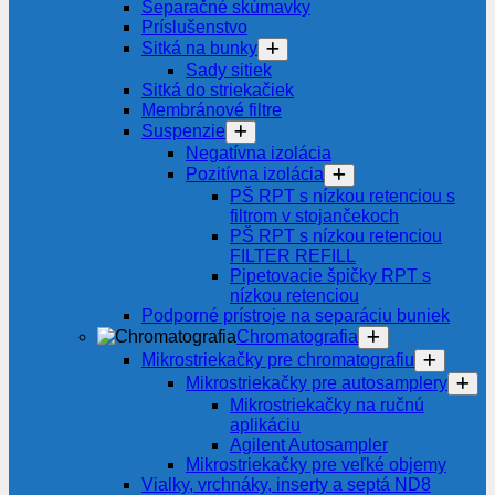
Separačné skúmavky
Príslušenstvo
Sitká na bunky
Sady sitiek
Sitká do striekačiek
Membránové filtre
Suspenzie
Negatívna izolácia
Pozitívna izolácia
PŠ RPT s nízkou retenciou s
filtrom v stojančekoch
PŠ RPT s nízkou retenciou
FILTER REFILL
Pipetovacie špičky RPT s
nízkou retenciou
Podporné prístroje na separáciu buniek
Chromatografia
Mikrostriekačky pre chromatografiu
Mikrostriekačky pre autosamplery
Mikrostriekačky na ručnú
aplikáciu
Agilent Autosampler
Mikrostriekačky pre veľké objemy
Vialky, vrchnáky, inserty a septá ND8