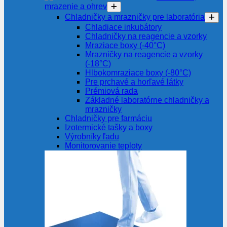
mrazenie a ohrev
Chladničky a mrazničky pre laboratória
Chladiace inkubátory
Chladničky na reagencie a vzorky
Mraziace boxy (-40°C)
Mrazničky na reagencie a vzorky
(-18°C)
Hlbokomraziace boxy (-80°C)
Pre prchavé a horľavé látky
Prémiová rada
Základné laboratórne chladničky a
mrazničky
Chladničky pre farmáciu
Izotermické tašky a boxy
Výrobníky ľadu
Monitorovanie teploty