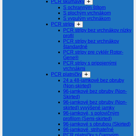
PCR skúmavky
S ochranným štítom
S plochým vrchnákom
S vypulým vrchnákom
PCR strípy
PCR strípy bez vrchnákov nízky
profil
PCR strípy bez vrchnákov
štandardné
PCR strípy pre cyklér Rotor-
Gene®
PCR strípy s pripojenými
vrchnákmi
PCR platničky
24 a 48-jamkové bez obruby
(Non-skirted)
96-jamkové bez obruby (Non-
Skirted)
96-jamkové bez obruby (Non-
skirted) vyvýšené jamky
96-jamkové, s polovičným
profilom (Semi-skirted)
96-jamkové s obrubou (Skirted)
96-jamkové, strihateľné
PCR platničky s čiarovým