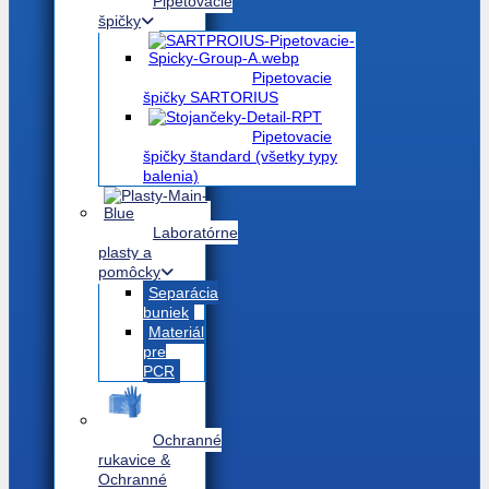
Pipetovacie
špičky
Pipetovacie
špičky SARTORIUS
Pipetovacie
špičky štandard (všetky typy
balenia)
Laboratórne
plasty a
pomôcky
Separácia
buniek
Materiál
pre
PCR
Ochranné
rukavice &
Ochranné