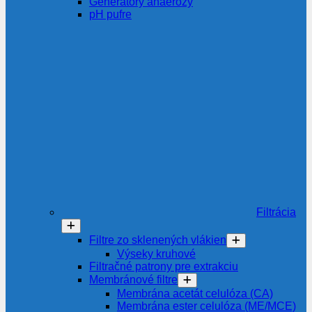
Generátory anaerózy
pH pufre
Filtrácia
Filtre zo sklenených vlákien
Výseky kruhové
Filtračné patrony pre extrakciu
Membránové filtre
Membrána acetát celulóza (CA)
Membrána ester celulóza (ME/MCE)