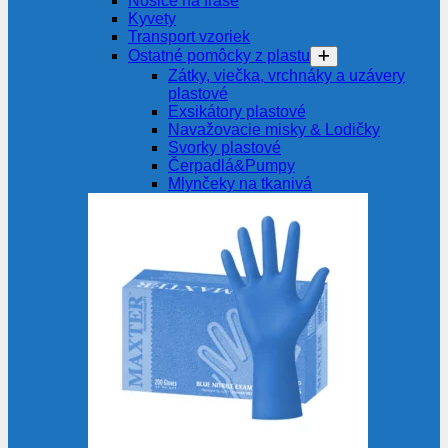
Nosiče na fľaše
Kyvety
Transport vzoriek
Ostatné pomôcky z plastu
Zátky, viečka, vrchnáky a uzávery
plastové
Exsikátory plastové
Navažovacie misky & Lodičky
Svorky plastové
Čerpadlá&Pumpy
Mlynčeky na tkanivá