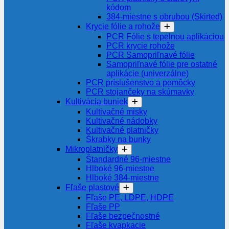
kódom
384-miestne s obrubou (Skirted)
Krycie fólie a rohože
PCR Fólie s tepelnou aplikáciou
PCR krycie rohože
PCR Samopriľnavé fólie
Samopriľnavé fólie pre ostatné
aplikácie (univerzálne)
PCR príslušenstvo a pomôcky
PCR stojančeky na skúmavky
Kultivácia buniek
Kultivačné misky
Kultivačné nádobky
Kultivačné platničky
Škrabky na bunky
Mikroplatničky
Štandardné 96-miestne
Hlboké 96-miestne
Hlboké 384-miestne
Fľaše plastové
Fľaše PE, LDPE, HDPE
Fľaše PP
Fľaše bezpečnostné
Fľaše kvapkacie