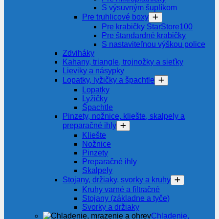
S výsuvným šuplíkom
Pre truhlicové boxy
Pre krabičky StarStore100
Pre štandardné krabičky
S nastaviteľnou výškou police
Zdviháky
Kahany, triangle, trojnožky a sieťky
Lieviky a násypky
Lopatky, lyžičky a špachtle
Lopatky
Lyžičky
Špachtle
Pinzety, nožnice, kliešte, skalpely a
preparačné ihly
Kliešte
Nožnice
Pinzety
Preparačné ihly
Skalpely
Stojany, držiaky, svorky a kruhy
Kruhy varné a filtračné
Stojany (základne a tyče)
Svorky a držiaky
Chladenie,