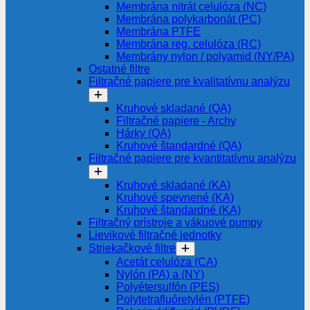
Membrána nitrát celulóza (NC)
Membrána polykarbonát (PC)
Membrána PTFE
Membrána reg. celulóza (RC)
Membrány nylon / polyamid (NY/PA)
Ostatné filtre
Filtračné papiere pre kvalitatívnu analýzu
Kruhové skladané (QA)
Filtračné papiere - Archy
Hárky (QA)
Kruhové štandardné (QA)
Filtračné papiere pre kvantitatívnu analýzu
Kruhové skladané (KA)
Kruhové spevnené (KA)
Kruhové štandardné (KA)
Filtračný prístroje a vákuové pumpy
Lievikové filtračné jednotky
Striekačkové filtre
Acetát celulóza (CA)
Nylón (PA) a (NY)
Polyétersulfón (PES)
Polytetrafluóretylén (PTFE)