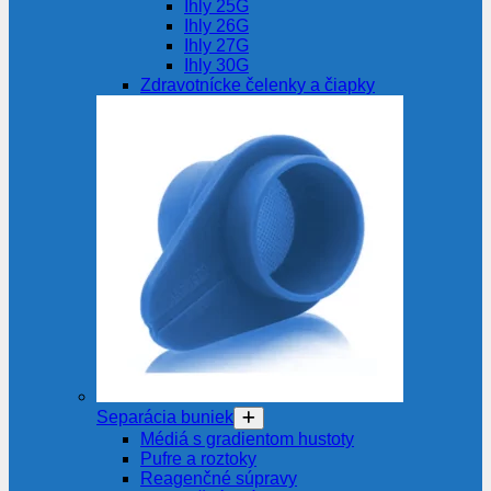
Ihly 25G
Ihly 26G
Ihly 27G
Ihly 30G
Zdravotnícke čelenky a čiapky
Separácia buniek
Médiá s gradientom hustoty
Pufre a roztoky
Reagenčné súpravy