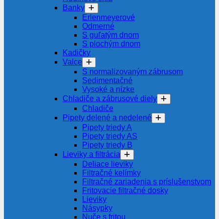
Banky
Erlenmeyerové
Odmerné
S guľatým dnom
S plochým dnom
Kadičky
Valce
S normalizovaným zábrusom
Sedimentačné
Vysoké a nízke
Chladiče a zábrusové diely
Chladiče
Pipety delené a nedelené
Pipety triedy A
Pipety triedy AS
Pipety triedy B
Lieviky a filtrácia
Deliace lieviky
Filtračné kelímky
Filtračné zariadenia s príslušenstvom
Fritovacie filtračné dosky
Lieviky
Násypky
Nuče s fritou