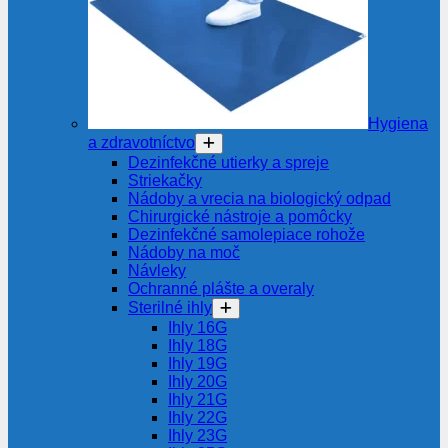
Hygiena
a zdravotníctvo
Dezinfekčné utierky a spreje
Striekačky
Nádoby a vrecia na biologický odpad
Chirurgické nástroje a pomôcky
Dezinfekčné samolepiace rohože
Nádoby na moč
Návleky
Ochranné plášte a overaly
Sterilné ihly
Ihly 16G
Ihly 18G
Ihly 19G
Ihly 20G
Ihly 21G
Ihly 22G
Ihly 23G