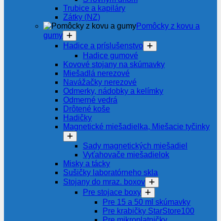
Trubice a kapiláry
Zátky (NZ)
Pomôcky z kovu a
gumy
Hadice a príslušenstvo
Hadice gumové
Kovové stojany na skúmavky
Miešadlá nerezové
Navážačky nerezové
Odmerky, nádobky a kelímky
Odmerné vedrá
Drôtené koše
Hadičky
Magnetické miešadielka, Miešacie tyčinky
Sady magnetických miešadiel
Vyťahovače miešadielok
Misky a tácky
Sušičky laboratórneho skla
Stojany do mraz. boxov
Pre stojace boxy
Pre 15 a 50 ml skúmavky
Pre krabičky StarStore100
Pre mikroplatničky