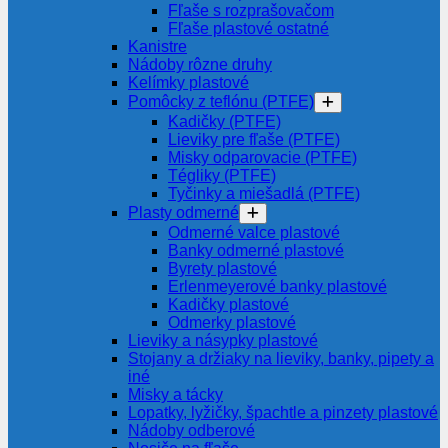
Fľaše s rozprašovačom
Fľaše plastové ostatné
Kanistre
Nádoby rôzne druhy
Kelímky plastové
Pomôcky z teflónu (PTFE)
Kadičky (PTFE)
Lieviky pre fľaše (PTFE)
Misky odparovacie (PTFE)
Tégliky (PTFE)
Tyčinky a miešadlá (PTFE)
Plasty odmerné
Odmerné valce plastové
Banky odmerné plastové
Byrety plastové
Erlenmeyerové banky plastové
Kadičky plastové
Odmerky plastové
Lieviky a násypky plastové
Stojany a držiaky na lieviky, banky, pipety a
iné
Misky a tácky
Lopatky, lyžičky, špachtle a pinzety plastové
Nádoby odberové