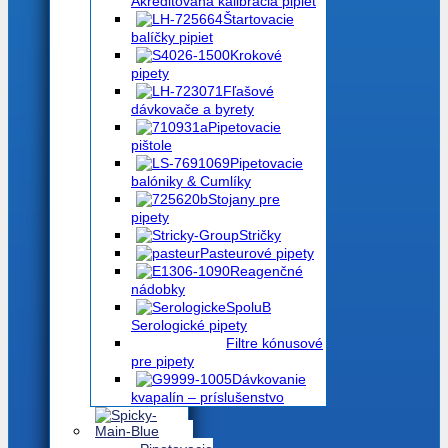
Akreditovaná kalibrácia pipiet
Štartovacie
balíčky pipiet
Krokové
pipety
Fľašové
dávkovače a byrety
Pipetovacie
pištole
Pipetovacie
balóniky & Cumlíky
Stojany pre
pipety
Stričky
Pasteurové pipety
Reagenčné
nádobky
Serologické pipety
Filtre kónusové
pre pipety
Dávkovanie
kvapalín – príslušenstvo