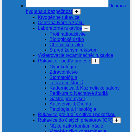
Ochrana,
hygiena a bezpečnosť
Kryogénne rukavice
Ochrana tváre a zraku
Laboratórne rukavice
Proti rádioaktivite
Biologické riziko
Chemické riziko
S predĺženým rukávom
Vyšetrovacie (examinačné) rukavice
Rukavice - podľa profesie
Gynekológia
Zdravotníctvo
Stomatológia
Tetovacie štúdiá
Kaderníctvá & Kozmetické salóny
Pedikúra & Nechtové štúdiá
Gastro priemysel
Autoservis & Dielňa
Patológia & Histológia
Rukavice pre ľudí s citlivou pokožkou
Rukavice do čistých priestorov (CR)
Nízke riziko kontaminácie
Vysoké riziko kontaminácie