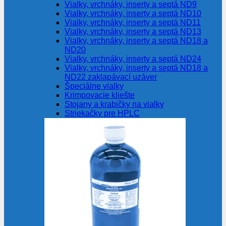
Vialky, vrchnáky, inserty a septá ND9
Vialky, vrchnáky, inserty a septá ND10
Vialky, vrchnáky, inserty a septá ND11
Vialky, vrchnáky, inserty a septá ND13
Vialky, vrchnáky, inserty a septá ND18 a
ND20
Vialky, vrchnáky, inserty a septá ND24
Vialky, vrchnáky, inserty a septá ND18 a
ND22 zaklapávací uzáver
Špeciálne vialky
Krimpovacie kliešte
Stojany a krabičky na vialky
Striekačky pre HPLC