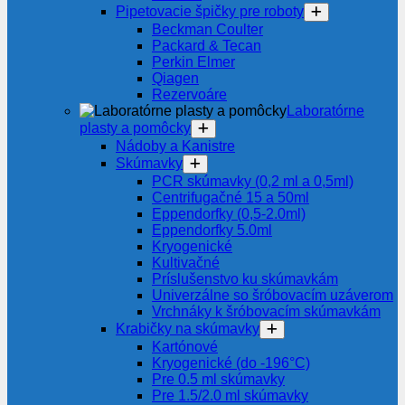
Pipetovacie špičky pre roboty
Beckman Coulter
Packard & Tecan
Perkin Elmer
Qiagen
Rezervoáre
Laboratórne
plasty a pomôcky
Nádoby a Kanistre
Skúmavky
PCR skúmavky (0,2 ml a 0,5ml)
Centrifugačné 15 a 50ml
Eppendorfky (0,5-2.0ml)
Eppendorfky 5.0ml
Kryogenické
Kultivačné
Príslušenstvo ku skúmavkám
Univerzálne so šróbovacím uzáverom
Vrchnáky k šróbovacím skúmavkám
Krabičky na skúmavky
Kartónové
Kryogenické (do -196°C)
Pre 0.5 ml skúmavky
Pre 1.5/2.0 ml skúmavky