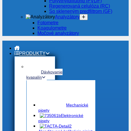
Polyvinyldifluorid (PVDF)
Regenerovaná celulóza (RC)
So skleneným predfiltrom (GF)
Analyzátory
Fotometre
Koagulometre
Močové analyzátory
PRODUKTY
Dávkovanie
kvapalín
Mechanické
pipety
Elektronické
pipety