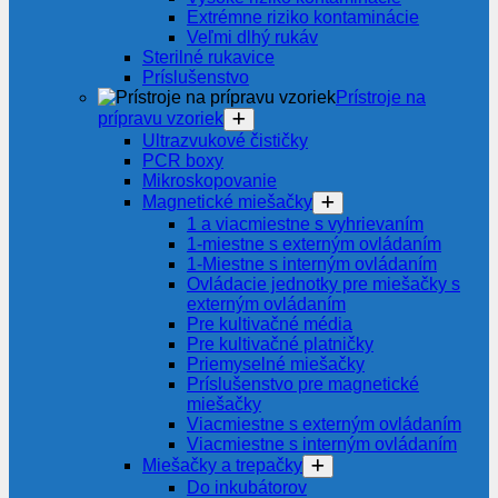
Extrémne riziko kontaminácie
Veľmi dlhý rukáv
Sterilné rukavice
Príslušenstvo
Prístroje na
prípravu vzoriek
Ultrazvukové čističky
PCR boxy
Mikroskopovanie
Magnetické miešačky
1 a viacmiestne s vyhrievaním
1-miestne s externým ovládaním
1-Miestne s interným ovládaním
Ovládacie jednotky pre miešačky s
externým ovládaním
Pre kultivačné média
Pre kultivačné platničky
Priemyselné miešačky
Príslušenstvo pre magnetické
miešačky
Viacmiestne s externým ovládaním
Viacmiestne s interným ovládaním
Miešačky a trepačky
Do inkubátorov