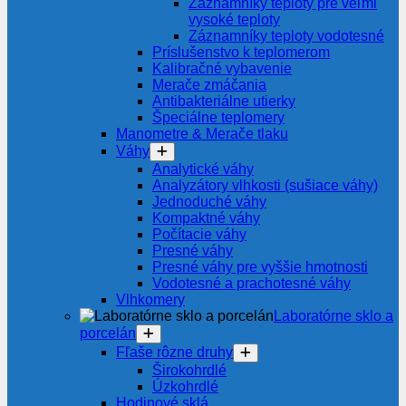
Záznamníky teploty pre veľmi
vysoké teploty
Záznamníky teploty vodotesné
Príslušenstvo k teplomerom
Kalibračné vybavenie
Merače zmáčania
Antibakteriálne utierky
Špeciálne teplomery
Manometre & Merače tlaku
Váhy
Analytické váhy
Analyzátory vlhkosti (sušiace váhy)
Jednoduché váhy
Kompaktné váhy
Počítacie váhy
Presné váhy
Presné váhy pre vyššie hmotnosti
Vodotesné a prachotesné váhy
Vlhkomery
Laboratórne sklo a
porcelán
Fľaše rôzne druhy
Širokohrdlé
Úzkohrdlé
Hodinové sklá