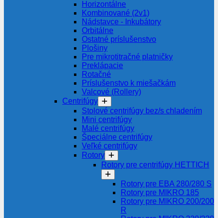
Horizontálne
Kombinované (2v1)
Nádstavce - Inkubátory
Orbitálne
Ostatné príslušenstvo
Plošiny
Pre mikrotitračné platničky
Preklápacie
Rotačné
Príslušenstvo k miešačkám
Valcové (Rollery)
Centrifúgy
Stolové centrifúgy bez/s chladením
Mini centrifúgy
Malé centrifúgy
Špeciálne centrifúgy
Veľké centrifúgy
Rotory
Rotory pre centrifúgy HETTICH
Rotory pre EBA 280/280 S
Rotory pre MIKRO 185
Rotory pre MIKRO 200/200
R