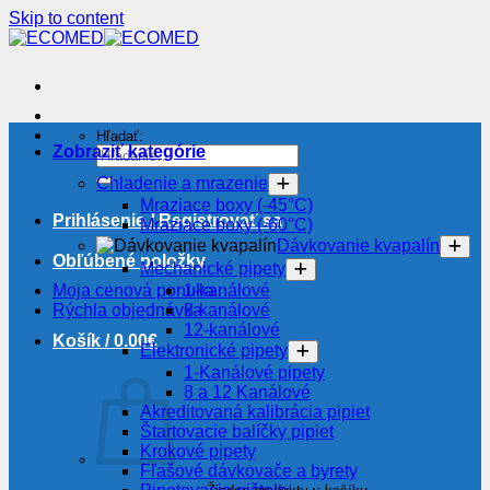
Skip to content
Hľadať:
Zobraziť kategórie
Chladenie a mrazenie
Mraziace boxy (-45°C)
Prihlásenie / Registrovať sa
Mraziace boxy (-60°C)
Dávkovanie kvapalín
Obľúbené položky
Mechanické pipety
Moja cenová ponuka
1-kanálové
Rýchla objednávka
8-kanálové
12-kanálové
Košík /
0.00
€
Elektronické pipety
1-Kanálové pipety
8 a 12 Kanálové
Akreditovaná kalibrácia pipiet
Štartovacie balíčky pipiet
Krokové pipety
Fľašové dávkovače a byrety