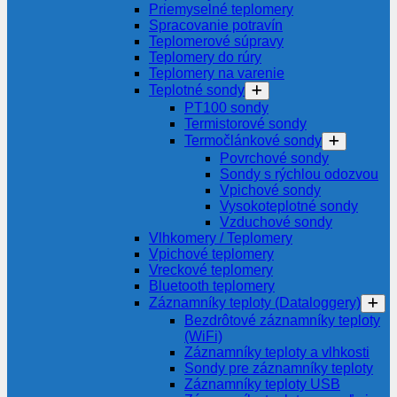
Priemyselné teplomery
Spracovanie potravín
Teplomerové súpravy
Teplomery do rúry
Teplomery na varenie
Teplotné sondy
PT100 sondy
Termistorové sondy
Termočlánkové sondy
Povrchové sondy
Sondy s rýchlou odozvou
Vpichové sondy
Vysokoteplotné sondy
Vzduchové sondy
Vlhkomery / Teplomery
Vpichové teplomery
Vreckové teplomery
Bluetooth teplomery
Záznamníky teploty (Dataloggery)
Bezdrôtové záznamníky teploty
(WiFi)
Záznamníky teploty a vlhkosti
Sondy pre záznamníky teploty
Záznamníky teploty USB