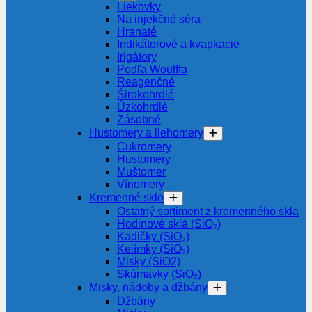
Liekovky
Na injekčné séra
Hranaté
Indikátorové a kvapkacie
Irigátory
Podľa Woulffa
Reagenčné
Širokohrdlé
Úzkohrdlé
Zásobné
Hustomery a liehomery
Cukromery
Hustomery
Muštomer
Vínomery
Kremenné sklo
Ostatný sortiment z kremenného skla
Hodinové sklá (SiO₂)
Kadičky (SiO₂)
Kelímky (SiO₂)
Misky (SiO2)
Skúmavky (SiO₂)
Misky, nádoby a džbány
Džbány