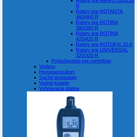
Rotory pre MIKRO 220/220
R
Rotory pre ROTANTA
460/460 R
Rotory pre ROTINA
380/380 R
Rotory pre ROTINA
420/420 R
Rotory pre ROTOFIX 32 A
Rotory pre UNIVERSAL
320/320 R
Príslušenstvo pre centrifúgy
Vortexy
Homogenizátory
Suché termostaty
Vodné kúpele
Vyhrievacie platne