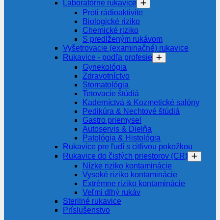
Laboratórne rukavice
Proti rádioaktivite
Biologické riziko
Chemické riziko
S predĺženým rukávom
Vyšetrovacie (examinačné) rukavice
Rukavice - podľa profesie
Gynekológia
Zdravotníctvo
Stomatológia
Tetovacie štúdiá
Kaderníctvá & Kozmetické salóny
Pedikúra & Nechtové štúdiá
Gastro priemysel
Autoservis & Dielňa
Patológia & Histológia
Rukavice pre ľudí s citlivou pokožkou
Rukavice do čistých priestorov (CR)
Nízke riziko kontaminácie
Vysoké riziko kontaminácie
Extrémne riziko kontaminácie
Veľmi dlhý rukáv
Sterilné rukavice
Príslušenstvo