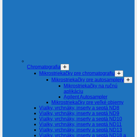
Chromatografia
Mikrostriekačky pre chromatografiu
Mikrostriekačky pre autosamplery
Mikrostriekačky na ručnú
aplikáciu
Agilent Autosampler
Mikrostriekačky pre veľké objemy
Vialky, vrchnáky, inserty a septá ND8
Vialky, vrchnáky, inserty a septá ND9
Vialky, vrchnáky, inserty a septá ND10
Vialky, vrchnáky, inserty a septá ND11
Vialky, vrchnáky, inserty a septá ND13
Vialky, vrchnáky, inserty a septá ND18 a