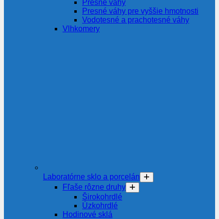
Presné váhy
Presné váhy pre vyššie hmotnosti
Vodotesné a prachotesné váhy
Vlhkomery
Laboratórne sklo a porcelán
Fľaše rôzne druhy
Širokohrdlé
Úzkohrdlé
Hodinové sklá