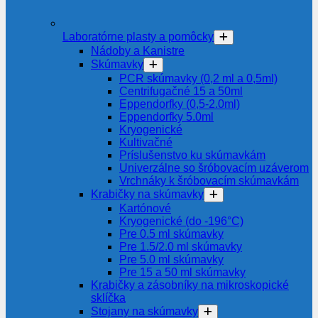
Laboratórne plasty a pomôcky
Nádoby a Kanistre
Skúmavky
PCR skúmavky (0,2 ml a 0,5ml)
Centrifugačné 15 a 50ml
Eppendorfky (0,5-2.0ml)
Eppendorfky 5.0ml
Kryogenické
Kultivačné
Príslušenstvo ku skúmavkám
Univerzálne so šróbovacím uzáverom
Vrchnáky k šróbovacím skúmavkám
Krabičky na skúmavky
Kartónové
Kryogenické (do -196°C)
Pre 0.5 ml skúmavky
Pre 1.5/2.0 ml skúmavky
Pre 5.0 ml skúmavky
Pre 15 a 50 ml skúmavky
Krabičky a zásobníky na mikroskopické
sklíčka
Stojany na skúmavky