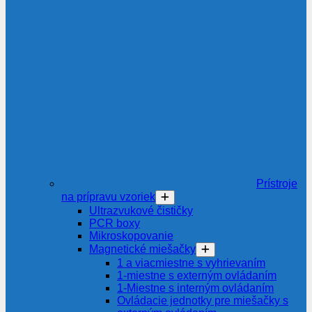
Prístroje
na prípravu vzoriek
Ultrazvukové čističky
PCR boxy
Mikroskopovanie
Magnetické miešačky
1 a viacmiestne s vyhrievaním
1-miestne s externým ovládaním
1-Miestne s interným ovládaním
Ovládacie jednotky pre miešačky s