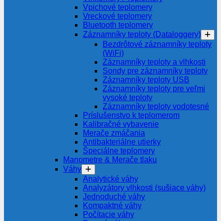
Vpichové teplomery
Vreckové teplomery
Bluetooth teplomery
Záznamníky teploty (Dataloggery)
Bezdrôtové záznamníky teploty
(WiFi)
Záznamníky teploty a vlhkosti
Sondy pre záznamníky teploty
Záznamníky teploty USB
Záznamníky teploty pre veľmi
vysoké teploty
Záznamníky teploty vodotesné
Príslušenstvo k teplomerom
Kalibračné vybavenie
Merače zmáčania
Antibakteriálne utierky
Špeciálne teplomery
Manometre & Merače tlaku
Váhy
Analytické váhy
Analyzátory vlhkosti (sušiace váhy)
Jednoduché váhy
Kompaktné váhy
Počítacie váhy