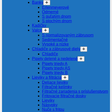
Banky
Erlenmeyerové
Odmerné
S guľatým dnom
S plochým dnom
Kadičky
Valce
S normalizovaným zábrusom
Sedimentačné
Vysoké a nízke
Chladiče a zábrusové diely
Chladiče
Pipety delené a nedelené
Pipety triedy A
Pipety triedy AS
Pipety triedy B
Lieviky a filtrácia
Deliace lieviky
Filtračné kelímky
Filtračné zariadenia s príslušenstvom
Fritovacie filtračné dosky
Lieviky
Násypky
Nuče s fritou