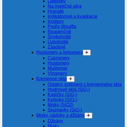
Liekovky
Na injekčné séra
Hranaté
Indikátorové a kvapkacie
Irigátory
Podľa Woulffa
Reagenčné
Širokohrdlé
Úzkohrdlé
Zásobné
Hustomery a liehomery
Cukromery
Hustomery
Muštomer
Vínomery
Kremenné sklo
Ostatný sortiment z kremenného skla
Hodinové sklá (SiO₂)
Kadičky (SiO₂)
Kelímky (SiO₂)
Misky (SiO2)
Skúmavky (SiO₂)
Misky, nádoby a džbány
Džbány
Misky