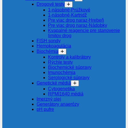
Drogové testy
1-násobné-Prúžkové
1-násobné-Kartridž
Pre viac drog naraz-Hrebeň
Pre viac drog naraz-Nádobky
Kvapalné reagencie pre stanovenie
limitov drog
FISH sondy
Hemokoagulácia
Biochémia
Kontroly a kalibrátory
Rýchle testy
Biochemické súpravy
Imunochémia
Serologické súpravy
Genetické médiá
Cytogenetika
RPMI1640 médiá
Imerzný olej
Generátory anaerózy
pH pufre