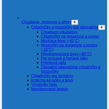
Chladenie, mrazenie a ohrev
Chladničky a mrazničky pre laboratória
Chladiace inkubátory
Chladničky na reagencie a vzorky
Mraziace boxy (-40°C)
Mrazničky na reagencie a vzorky
(-18°C)
Hlbokomraziace boxy (-80°C)
Pre prchavé a horľavé látky
Prémiová rada
Základné laboratórne chladničky a
mrazničky
Chladničky pre farmáciu
Izotermické tašky a boxy
Výrobníky ľadu
Monitorovanie teploty