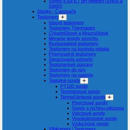
Sondy k ISFET pH metrom (SI400 a
SI600)
Stopky - Časovače
Teplomery
Izbové teplomery
Teplomery Thermapen
Chladničkové a Mrazničkové
Meranie teploty povrchu
Bezkontaktné teplomery
Teplomery na kontrolu mlieka
Priemyselné teplomery
Spracovanie potravín
Teplomerové súpravy
Teplomery do rúry
Teplomery na varenie
Teplotné sondy
PT100 sondy
Termistorové sondy
Termočlánkové sondy
Povrchové sondy
Sondy s rýchlou odozvou
Vpichové sondy
Vysokoteplotné sondy
Vzduchové sondy
Vlhkomery / Teplomery