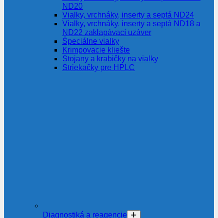
ND20
Vialky, vrchnáky, inserty a septá ND24
Vialky, vrchnáky, inserty a septá ND18 a
ND22 zaklapávací uzáver
Špeciálne vialky
Krimpovacie kliešte
Stojany a krabičky na vialky
Striekačky pre HPLC
Diagnostiká a reagencie