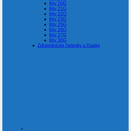
Ihly 20G
Ihly 21G
Ihly 22G
Ihly 23G
Ihly 25G
Ihly 26G
Ihly 27G
Ihly 30G
Zdravotnícke čelenky a čiapky