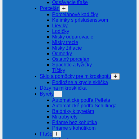
Odsávacie fľaše
Porcelán
Porcelánové kadičky
Kelímky s príslušenstvom
Lieviky
Lodičky
Misky odparovacie
Misky trecie
Misky žíhacie
Odmerky
Ostatný porcelán
Špachtle a lyžičky
Tĺčiky
Sklo a pomôcky pre mikroskopiu
Podložné a krycie sklíčka
Dózy na mikrosklíčka
Byrety
Automatické podľa Pelleta
Automatické podľa Schillinga
Balóniky k byretám
Mikrobyrety
Priame bez kohútika
Priame s kohútikom
Fľaše