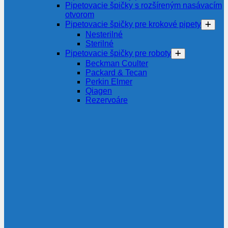
Pipetovacie špičky s rozšíreným nasávacím
otvorom
Pipetovacie špičky pre krokové pipety
Nesterilné
Sterilné
Pipetovacie špičky pre roboty
Beckman Coulter
Packard & Tecan
Perkin Elmer
Qiagen
Rezervoáre