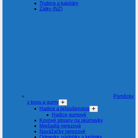
Trubice a kapiláry
Zátky (NZ)
Pomôcky
z kovu a gumy
Hadice a príslušenstvo
Hadice gumové
Kovové stojany na skúmavky
Miešadlá nerezové
Navážačky nerezové
Odmerky, nádobky a kelímky