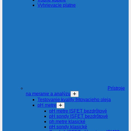
Vyhrievacie platne
Prístroje
na meranie a analýzu
Testovanie kvality fritovacieho oleja
pH metre
pH metre ISFET bezdrôtové
pH sondy ISFET bezdrôtové
ph metre klasické
pH sondy klasické