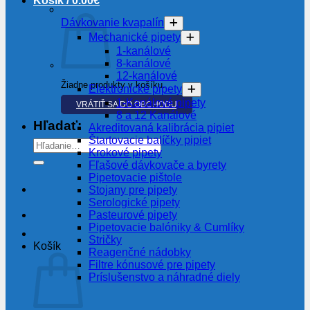
Košík /
0.00
€
Dávkovanie kvapalín
Mechanické pipety
1-kanálové
8-kanálové
12-kanálové
Žiadne produkty v košíku.
Elektronické pipety
1-Kanálové pipety
VRÁTIŤ SA DO OBCHODU
8 a 12 Kanálové
Hľadať:
Akreditovaná kalibrácia pipiet
Štartovacie balíčky pipiet
Krokové pipety
Fľašové dávkovače a byrety
Pipetovacie pištole
Stojany pre pipety
Serologické pipety
Pasteurové pipety
Pipetovacie balóniky & Cumlíky
Stričky
Košík
Reagenčné nádobky
Filtre kónusové pre pipety
Príslušenstvo a náhradné diely