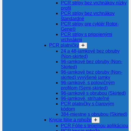
PCR strípy bez vrchnákov nízky
profil
PCR strípy bez vrchnákov
štandardné
PCR strípy pre cyklér Rotor-
Gene®
PCR strípy s pripojenými
vrchnákmi
PCR platničky
24 a 48-jamkové bez obruby
(Non-skirted)
96-jamkové bez obruby (Non-
Skirted)
96-jamkové bez obruby (Non-
skirted) vyvýšené jamky
96-jamkové, s polovičným
profilom (Semi-skirted)
96-jamkové s obrubou (Skirted)
96-jamkové, strihateľné
PCR platničky s čiarovým
kódom
384-miestne s obrubou (Skirted)
Krycie fólie a rohože
PCR Fólie s tepelnou aplikáciou
PCR krycie rohože