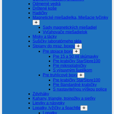
Odmerné vedrá
Drôtené koše
Hadičky
Magnetické miešadielka, Miešacie tyčinky
Sady magnetických miešadiel
Vyťahovače miešadielok
Misky a tácky
Sušičky laboratórneho skla
Stojany do mraz. boxov
Pre stojace boxy
Pre 15 a 50 ml skúmavky
Pre krabičky StarStore100
Pre mikroplatničky
S výsuvným šuplíkom
Pre truhlicové boxy
Pre krabičky StarStore100
Pre štandardné krabičky
S nastaviteľnou výškou police
Zdviháky
Kahany, triangle, trojnožky a sieťky
Lieviky a násypky
Lopatky, lyžičky a špachtle
Lopatky