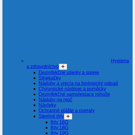
Hygiena
a zdravotníctvo
Dezinfekčné utierky a spreje
Striekačky
Nádoby a vrecia na biologický odpad
Chirurgické nástroje a pomôcky
Dezinfekčné samolepiace rohože
Nádoby na moč
Návleky
Ochranné plášte a overaly
Sterilné ihly
Ihly 16G
Ihly 18G
Ihly 19G