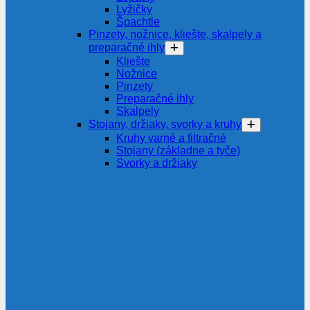
Lyžičky
Špachtle
Pinzety, nožnice, kliešte, skalpely a
preparačné ihly
Kliešte
Nožnice
Pinzety
Preparačné ihly
Skalpely
Stojany, držiaky, svorky a kruhy
Kruhy varné a filtračné
Stojany (základne a tyče)
Svorky a držiaky