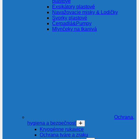
plastové
Exsikátory plastové
Navažovacie misky & Lodičky
Svorky plastové
Čerpadlá&Pumpy
Mlynčeky na tkanivá
Ochrana,
hygiena a bezpečnosť
Kryogénne rukavice
Ochrana tváre a zraku