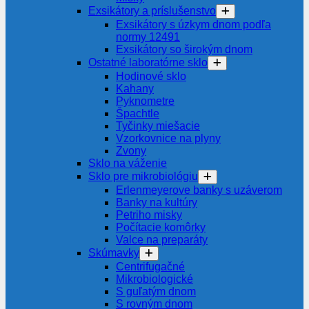
Exsikátory a príslušenstvo
Exsikátory s úzkym dnom podľa
normy 12491
Exsikátory so širokým dnom
Ostatné laboratórne sklo
Hodinové sklo
Kahany
Pyknometre
Špachtle
Tyčinky miešacie
Vzorkovnice na plyny
Zvony
Sklo na váženie
Sklo pre mikrobiológiu
Erlenmeyerove banky s uzáverom
Banky na kultúry
Petriho misky
Počítacie komôrky
Valce na preparáty
Skúmavky
Centrifugačné
Mikrobiologické
S guľatým dnom
S rovným dnom