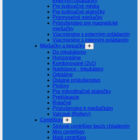
externým ovládaním
Pre kultivačné média
Pre kultivačné platničky
Priemyselné miešačky
Príslušenstvo pre magnetické
miešačky
Viacmiestne s externým ovládaním
Viacmiestne s interným ovládaním
Miešačky a trepačky
Do inkubátorov
Horizontálne
Kombinované (2v1)
Nádstavce - Inkubátory
Orbitálne
Ostatné príslušenstvo
Plošiny
Pre mikrotitračné platničky
Preklápacie
Rotačné
Príslušenstvo k miešačkám
Valcové (Rollery)
Centrifúgy
Stolové centrifúgy bez/s chladením
Mini centrifúgy
Malé centrifúgy