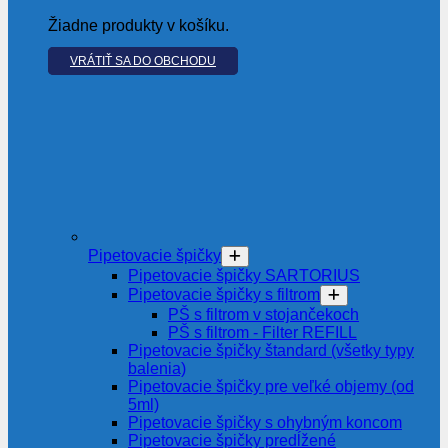
Žiadne produkty v košíku.
VRÁTIŤ SA DO OBCHODU
Pipetovacie špičky
Pipetovacie špičky SARTORIUS
Pipetovacie špičky s filtrom
PŠ s filtrom v stojančekoch
PŠ s filtrom - Filter REFILL
Pipetovacie špičky štandard (všetky typy
balenia)
Pipetovacie špičky pre veľké objemy (od
5ml)
Pipetovacie špičky s ohybným koncom
Pipetovacie špičky predĺžené