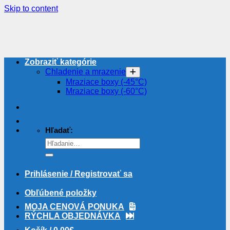
Skip to content
Zobraziť kategórie
Chladenie a mrazenie
Mraziace boxy (-45°C)
Mraziace boxy (-60°C)
Hľadať:
Prihlásenie / Registrovať sa
Obľúbené položky
MOJA CENOVÁ PONUKA
RÝCHLA OBJEDNÁVKA