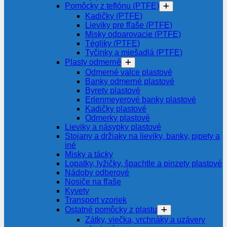
Pomôcky z teflónu (PTFE)
Kadičky (PTFE)
Lieviky pre fľaše (PTFE)
Misky odparovacie (PTFE)
Tégliky (PTFE)
Tyčinky a miešadlá (PTFE)
Plasty odmerné
Odmerné valce plastové
Banky odmerné plastové
Byrety plastové
Erlenmeyerové banky plastové
Kadičky plastové
Odmerky plastové
Lieviky a násypky plastové
Stojany a držiaky na lieviky, banky, pipety a
iné
Misky a tácky
Lopatky, lyžičky, špachtle a pinzety plastové
Nádoby odberové
Nosiče na fľaše
Kyvety
Transport vzoriek
Ostatné pomôcky z plastu
Zátky, viečka, vrchnáky a uzávery