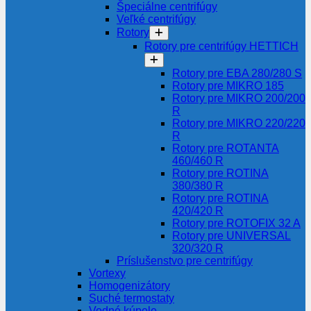
Špeciálne centrifúgy
Veľké centrifúgy
Rotory
Rotory pre centrifúgy HETTICH
Rotory pre EBA 280/280 S
Rotory pre MIKRO 185
Rotory pre MIKRO 200/200
R
Rotory pre MIKRO 220/220
R
Rotory pre ROTANTA
460/460 R
Rotory pre ROTINA
380/380 R
Rotory pre ROTINA
420/420 R
Rotory pre ROTOFIX 32 A
Rotory pre UNIVERSAL
320/320 R
Príslušenstvo pre centrifúgy
Vortexy
Homogenizátory
Suché termostaty
Vodné kúpele