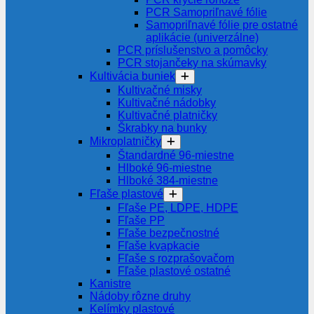
PCR Samopriľnavé fólie
Samopriľnavé fólie pre ostatné
aplikácie (univerzálne)
PCR príslušenstvo a pomôcky
PCR stojančeky na skúmavky
Kultivácia buniek
Kultivačné misky
Kultivačné nádobky
Kultivačné platničky
Škrabky na bunky
Mikroplatničky
Štandardné 96-miestne
Hlboké 96-miestne
Hlboké 384-miestne
Fľaše plastové
Fľaše PE, LDPE, HDPE
Fľaše PP
Fľaše bezpečnostné
Fľaše kvapkacie
Fľaše s rozprašovačom
Fľaše plastové ostatné
Kanistre
Nádoby rôzne druhy
Kelímky plastové