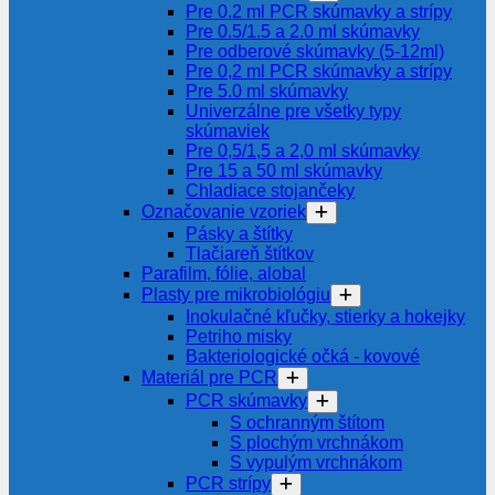
Pre 0.2 ml PCR skúmavky a strípy
Pre 0.5/1.5 a 2.0 ml skúmavky
Pre odberové skúmavky (5-12ml)
Pre 0,2 ml PCR skúmavky a strípy
Pre 5.0 ml skúmavky
Univerzálne pre všetky typy
skúmaviek
Pre 0,5/1,5 a 2,0 ml skúmavky
Pre 15 a 50 ml skúmavky
Chladiace stojančeky
Označovanie vzoriek
Pásky a štítky
Tlačiareň štítkov
Parafilm, fólie, alobal
Plasty pre mikrobiológiu
Inokulačné kľučky, stierky a hokejky
Petriho misky
Bakteriologické očká - kovové
Materiál pre PCR
PCR skúmavky
S ochranným štítom
S plochým vrchnákom
S vypulým vrchnákom
PCR strípy