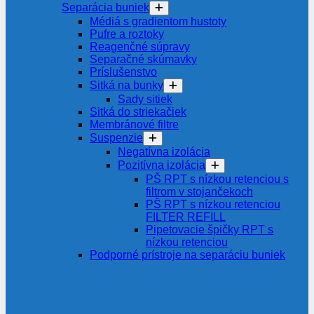
Separácia buniek
Médiá s gradientom hustoty
Pufre a roztoky
Reagenčné súpravy
Separačné skúmavky
Príslušenstvo
Sitká na bunky
Sady sitiek
Sitká do striekačiek
Membránové filtre
Suspenzie
Negatívna izolácia
Pozitívna izolácia
PŠ RPT s nízkou retenciou s
filtrom v stojančekoch
PŠ RPT s nízkou retenciou
FILTER REFILL
Pipetovacie špičky RPT s
nízkou retenciou
Podporné prístroje na separáciu buniek