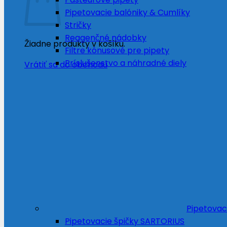
Pipetovacie balóniky & Cumlíky
Stričky
Reagenčné nádobky
Žiadne produkty v košíku.
Filtre kónusové pre pipety
Príslušenstvo a náhradné diely
Vrátiť sa do obchodu
Pipetovac
Pipetovacie špičky SARTORIUS