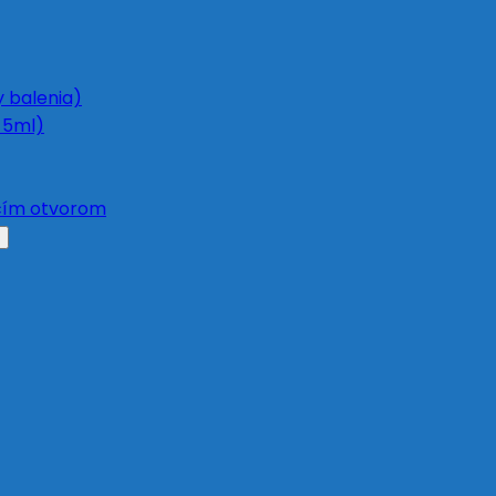
y balenia)
 5ml)
acím otvorom