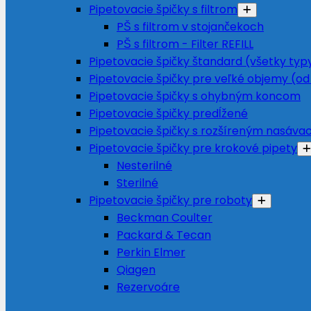
Pipetovacie špičky s filtrom
PŠ s filtrom v stojančekoch
PŠ s filtrom - Filter REFILL
Pipetovacie špičky štandard (všetky typ
Pipetovacie špičky pre veľké objemy (od
Pipetovacie špičky s ohybným koncom
Pipetovacie špičky predĺžené
Pipetovacie špičky s rozšíreným nasáv
Pipetovacie špičky pre krokové pipety
Nesterilné
Sterilné
Pipetovacie špičky pre roboty
Beckman Coulter
Packard & Tecan
Perkin Elmer
Qiagen
Rezervoáre