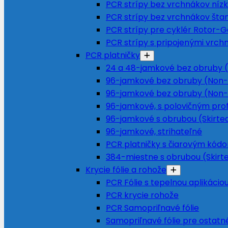
PCR strípy bez vrchnákov nízky
PCR strípy bez vrchnákov šta
PCR strípy pre cyklér Rotor-
PCR strípy s pripojenými vrch
PCR platničky
24 a 48-jamkové bez obruby (
96-jamkové bez obruby (Non-
96-jamkové bez obruby (Non-
96-jamkové, s polovičným prof
96-jamkové s obrubou (Skirte
96-jamkové, strihateľné
PCR platničky s čiarovým kód
384-miestne s obrubou (Skirt
Krycie fólie a rohože
PCR Fólie s tepelnou aplikácio
PCR krycie rohože
PCR Samopriľnavé fólie
Samopriľnavé fólie pre ostatné