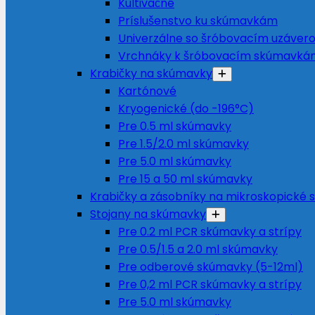
Kultivačné
Príslušenstvo ku skúmavkám
Univerzálne so šróbovacím uzáver
Vrchnáky k šróbovacím skúmavká
Krabičky na skúmavky
Kartónové
Kryogenické (do -196°C)
Pre 0.5 ml skúmavky
Pre 1.5/2.0 ml skúmavky
Pre 5.0 ml skúmavky
Pre 15 a 50 ml skúmavky
Krabičky a zásobníky na mikroskopické s
Stojany na skúmavky
Pre 0.2 ml PCR skúmavky a strípy
Pre 0.5/1.5 a 2.0 ml skúmavky
Pre odberové skúmavky (5-12ml)
Pre 0,2 ml PCR skúmavky a strípy
Pre 5.0 ml skúmavky