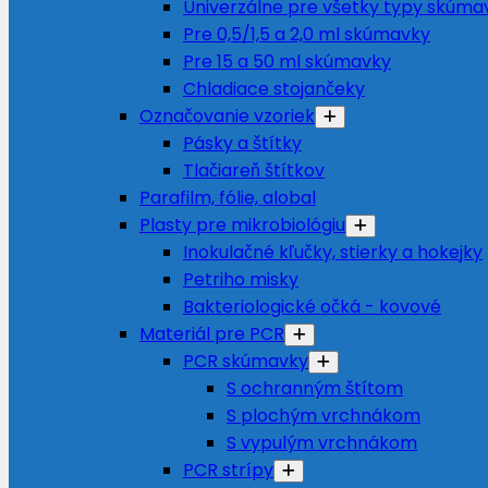
Univerzálne pre všetky typy skúma
Pre 0,5/1,5 a 2,0 ml skúmavky
Pre 15 a 50 ml skúmavky
Chladiace stojančeky
Označovanie vzoriek
Pásky a štítky
Tlačiareň štítkov
Parafilm, fólie, alobal
Plasty pre mikrobiológiu
Inokulačné kľučky, stierky a hokejky
Petriho misky
Bakteriologické očká - kovové
Materiál pre PCR
PCR skúmavky
S ochranným štítom
S plochým vrchnákom
S vypulým vrchnákom
PCR strípy