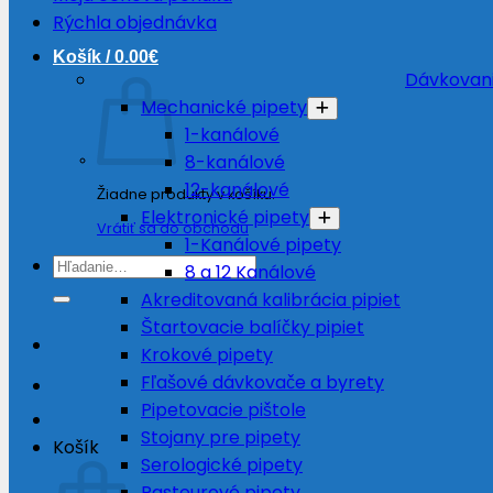
Rýchla objednávka
Košík /
0.00
€
Dávkovani
Mechanické pipety
1-kanálové
8-kanálové
12-kanálové
Žiadne produkty v košíku.
Elektronické pipety
Vrátiť sa do obchodu
1-Kanálové pipety
Hľadať:
8 a 12 Kanálové
Akreditovaná kalibrácia pipiet
Štartovacie balíčky pipiet
Krokové pipety
Fľašové dávkovače a byrety
Pipetovacie pištole
Stojany pre pipety
Košík
Serologické pipety
Pasteurové pipety