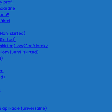
 profil
ndardné
Gene®
nákmi
Non-skirted)
Skirted)
skirted) vyvýšené jamky
ilom (Semi-skirted)
d)
om
ed)
u
 aplikácie (univerzálne)