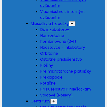
ovládaním
Viacmiestne s interným
ovládaním
Miešačky a trepačky
Do inkubátorov
Horizontálne
Kombinované (2v1)
Nádstavce - Inkubátory
Orbitálne
Ostatné príslušenstvo
Plošiny
Pre mikrotitračné platničky
Preklápacie
Rotačné
Príslušenstvo k miešačkám
Valcové (Rollery)
Centrifúgy