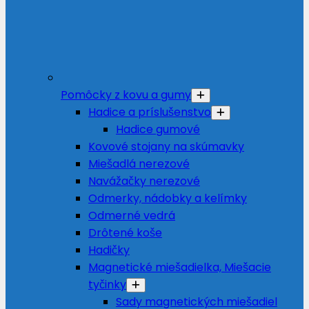
Pomôcky z kovu a gumy
Hadice a príslušenstvo
Hadice gumové
Kovové stojany na skúmavky
Miešadlá nerezové
Navážačky nerezové
Odmerky, nádobky a kelímky
Odmerné vedrá
Drôtené koše
Hadičky
Magnetické miešadielka, Miešacie
tyčinky
Sady magnetických miešadiel