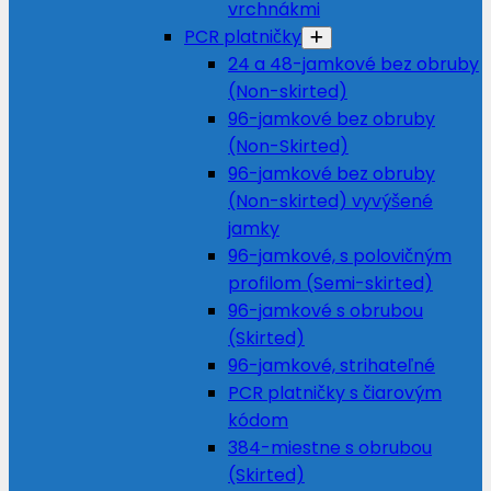
vrchnákmi
PCR platničky
24 a 48-jamkové bez obruby
(Non-skirted)
96-jamkové bez obruby
(Non-Skirted)
96-jamkové bez obruby
(Non-skirted) vyvýšené
jamky
96-jamkové, s polovičným
profilom (Semi-skirted)
96-jamkové s obrubou
(Skirted)
96-jamkové, strihateľné
PCR platničky s čiarovým
kódom
384-miestne s obrubou
(Skirted)