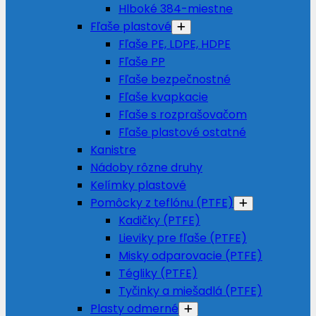
Hlboké 384-miestne
Fľaše plastové
Fľaše PE, LDPE, HDPE
Fľaše PP
Fľaše bezpečnostné
Fľaše kvapkacie
Fľaše s rozprašovačom
Fľaše plastové ostatné
Kanistre
Nádoby rôzne druhy
Kelímky plastové
Pomôcky z teflónu (PTFE)
Kadičky (PTFE)
Lieviky pre fľaše (PTFE)
Misky odparovacie (PTFE)
Tégliky (PTFE)
Tyčinky a miešadlá (PTFE)
Plasty odmerné