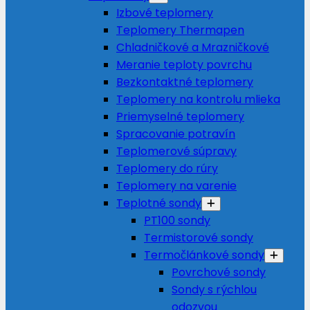
Izbové teplomery
Teplomery Thermapen
Chladničkové a Mrazničkové
Meranie teploty povrchu
Bezkontaktné teplomery
Teplomery na kontrolu mlieka
Priemyselné teplomery
Spracovanie potravín
Teplomerové súpravy
Teplomery do rúry
Teplomery na varenie
Teplotné sondy
PT100 sondy
Termistorové sondy
Termočlánkové sondy
Povrchové sondy
Sondy s rýchlou
odozvou