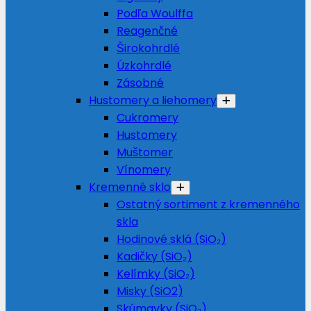
Podľa Woulffa
Reagenčné
Širokohrdlé
Úzkohrdlé
Zásobné
Hustomery a liehomery
Cukromery
Hustomery
Muštomer
Vínomery
Kremenné sklo
Ostatný sortiment z kremenného
skla
Hodinové sklá (SiO₂)
Kadičky (SiO₂)
Kelímky (SiO₂)
Misky (SiO2)
Skúmavky (SiO₂)