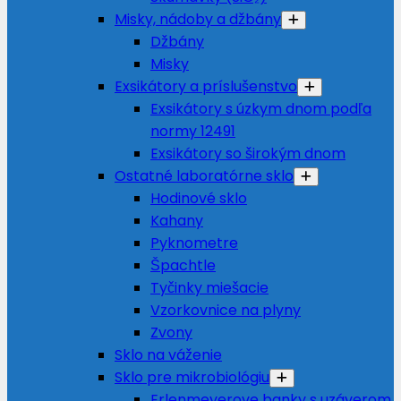
Misky, nádoby a džbány
Džbány
Misky
Exsikátory a príslušenstvo
Exsikátory s úzkym dnom podľa
normy 12491
Exsikátory so širokým dnom
Ostatné laboratórne sklo
Hodinové sklo
Kahany
Pyknometre
Špachtle
Tyčinky miešacie
Vzorkovnice na plyny
Zvony
Sklo na váženie
Sklo pre mikrobiológiu
Erlenmeyerove banky s uzáverom