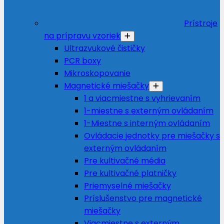
Prístroje
na prípravu vzoriek
Ultrazvukové čističky
PCR boxy
Mikroskopovanie
Magnetické miešačky
1 a viacmiestne s vyhrievaním
1-miestne s externým ovládaním
1-Miestne s interným ovládaním
Ovládacie jednotky pre miešačky s
externým ovládaním
Pre kultivačné média
Pre kultivačné platničky
Priemyselné miešačky
Príslušenstvo pre magnetické
miešačky
Viacmiestne s externým