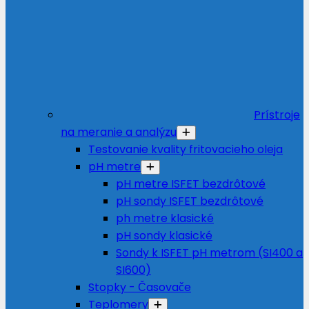
Prístroje
na meranie a analýzu
Testovanie kvality fritovacieho oleja
pH metre
pH metre ISFET bezdrôtové
pH sondy ISFET bezdrôtové
ph metre klasické
pH sondy klasické
Sondy k ISFET pH metrom (SI400 a
SI600)
Stopky - Časovače
Teplomery