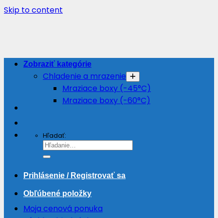
Skip to content
Zobraziť kategórie
Chladenie a mrazenie
Mraziace boxy (-45°C)
Mraziace boxy (-60°C)
Hľadať:
Prihlásenie / Registrovať sa
Obľúbené položky
Moja cenová ponuka