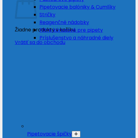
Pipetovacie balóniky & Cumlíky
Stričky
Reagenčné nádobky
Žiadne produkty v košíku.
Filtre kónusové pre pipety
Príslušenstvo a náhradné diely
Vrátiť sa do obchodu
Pipetovacie špičky