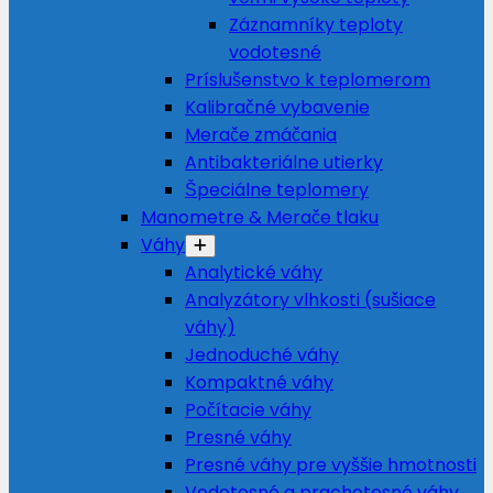
Záznamníky teploty
vodotesné
Príslušenstvo k teplomerom
Kalibračné vybavenie
Merače zmáčania
Antibakteriálne utierky
Špeciálne teplomery
Manometre & Merače tlaku
Váhy
Analytické váhy
Analyzátory vlhkosti (sušiace
váhy)
Jednoduché váhy
Kompaktné váhy
Počítacie váhy
Presné váhy
Presné váhy pre vyššie hmotnosti
Vodotesné a prachotesné váhy