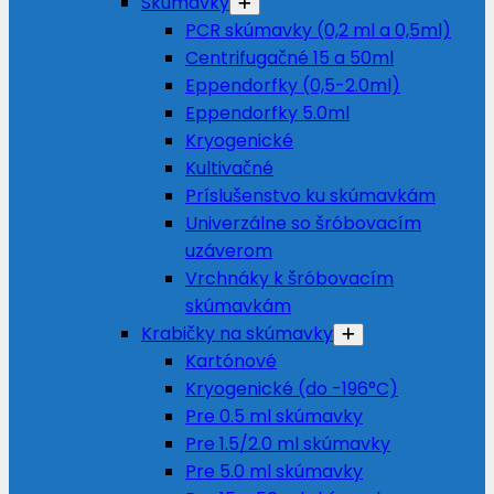
Skúmavky
PCR skúmavky (0,2 ml a 0,5ml)
Centrifugačné 15 a 50ml
Eppendorfky (0,5-2.0ml)
Eppendorfky 5.0ml
Kryogenické
Kultivačné
Príslušenstvo ku skúmavkám
Univerzálne so šróbovacím
uzáverom
Vrchnáky k šróbovacím
skúmavkám
Krabičky na skúmavky
Kartónové
Kryogenické (do -196°C)
Pre 0.5 ml skúmavky
Pre 1.5/2.0 ml skúmavky
Pre 5.0 ml skúmavky