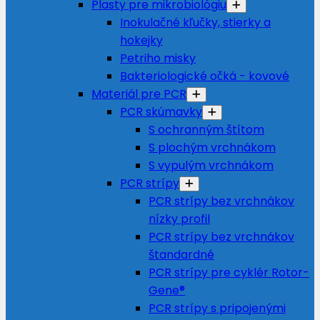
Plasty pre mikrobiológiu
Inokulačné kľučky, stierky a
hokejky
Petriho misky
Bakteriologické očká - kovové
Materiál pre PCR
PCR skúmavky
S ochranným štítom
S plochým vrchnákom
S vypulým vrchnákom
PCR strípy
PCR strípy bez vrchnákov
nízky profil
PCR strípy bez vrchnákov
štandardné
PCR strípy pre cyklér Rotor-
Gene®
PCR strípy s pripojenými