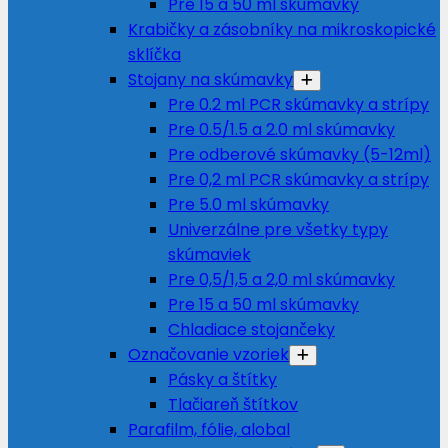
Pre 15 a 50 ml skúmavky
Krabičky a zásobníky na mikroskopické
sklíčka
Stojany na skúmavky
Pre 0.2 ml PCR skúmavky a strípy
Pre 0.5/1.5 a 2.0 ml skúmavky
Pre odberové skúmavky (5-12ml)
Pre 0,2 ml PCR skúmavky a strípy
Pre 5.0 ml skúmavky
Univerzálne pre všetky typy
skúmaviek
Pre 0,5/1,5 a 2,0 ml skúmavky
Pre 15 a 50 ml skúmavky
Chladiace stojančeky
Označovanie vzoriek
Pásky a štítky
Tlačiareň štítkov
Parafilm, fólie, alobal