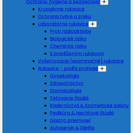
Ochrana, hygiena a bezpečnosť
Kryogénne rukavice
Ochrana tváre a zraku
Laboratórne rukavice
Proti rádioaktivite
Biologické riziko
Chemické riziko
S predĺženým rukávom
Vyšetrovacie (examinačné) rukavice
Rukavice - podľa profesie
Gynekológia
Zdravotníctvo
Stomatológia
Tetovacie štúdiá
Kaderníctvá & Kozmetické salóny
Pedikúra & Nechtové štúdiá
Gastro priemysel
Autoservis & Dielňa