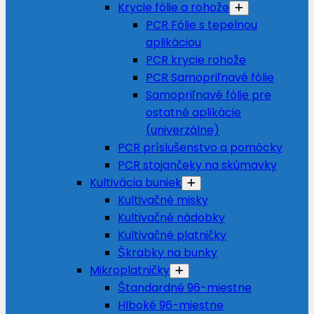
Krycie fólie a rohože
PCR Fólie s tepelnou
aplikáciou
PCR krycie rohože
PCR Samopriľnavé fólie
Samopriľnavé fólie pre
ostatné aplikácie
(univerzálne)
PCR príslušenstvo a pomôcky
PCR stojančeky na skúmavky
Kultivácia buniek
Kultivačné misky
Kultivačné nádobky
Kultivačné platničky
Škrabky na bunky
Mikroplatničky
Štandardné 96-miestne
Hlboké 96-miestne