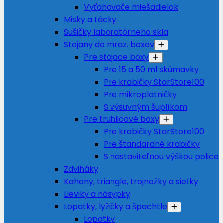
Vyťahovače miešadielok
Misky a tácky
Sušičky laboratórneho skla
Stojany do mraz. boxov
Pre stojace boxy
Pre 15 a 50 ml skúmavky
Pre krabičky StarStore100
Pre mikroplatničky
S výsuvným šuplíkom
Pre truhlicové boxy
Pre krabičky StarStore100
Pre štandardné krabičky
S nastaviteľnou výškou police
Zdviháky
Kahany, triangle, trojnožky a sieťky
Lieviky a násypky
Lopatky, lyžičky a špachtle
Lopatky