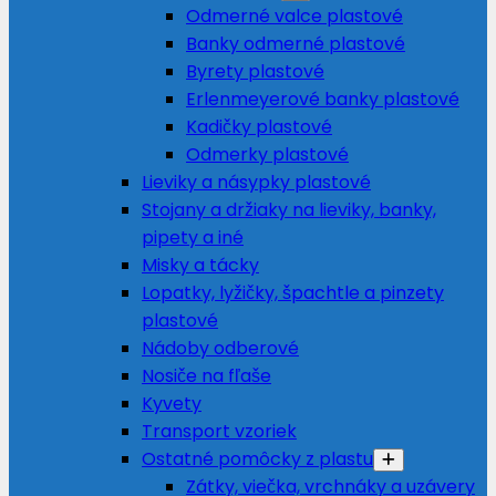
Odmerné valce plastové
Banky odmerné plastové
Byrety plastové
Erlenmeyerové banky plastové
Kadičky plastové
Odmerky plastové
Lieviky a násypky plastové
Stojany a držiaky na lieviky, banky,
pipety a iné
Misky a tácky
Lopatky, lyžičky, špachtle a pinzety
plastové
Nádoby odberové
Nosiče na fľaše
Kyvety
Transport vzoriek
Ostatné pomôcky z plastu
Zátky, viečka, vrchnáky a uzávery