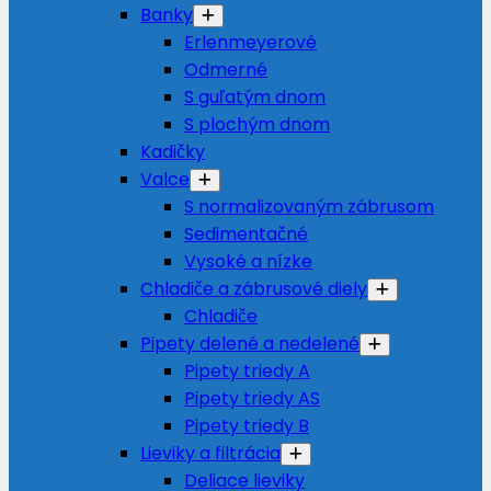
Banky
Erlenmeyerové
Odmerné
S guľatým dnom
S plochým dnom
Kadičky
Valce
S normalizovaným zábrusom
Sedimentačné
Vysoké a nízke
Chladiče a zábrusové diely
Chladiče
Pipety delené a nedelené
Pipety triedy A
Pipety triedy AS
Pipety triedy B
Lieviky a filtrácia
Deliace lieviky