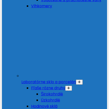
Vlhkomery
Laboratórne sklo a porcelán
Fľaše rôzne druhy
Širokohrdlé
Úzkohrdlé
Hodinové sklá