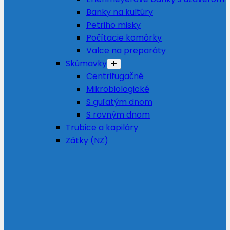
Banky na kultúry
Petriho misky
Počítacie komôrky
Valce na preparáty
Skúmavky
Centrifugačné
Mikrobiologické
S guľatým dnom
S rovným dnom
Trubice a kapiláry
Zátky (NZ)