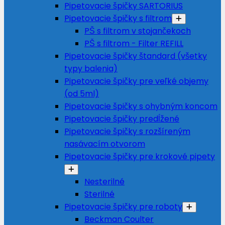
Pipetovacie špičky SARTORIUS
Pipetovacie špičky s filtrom
PŠ s filtrom v stojančekoch
PŠ s filtrom - Filter REFILL
Pipetovacie špičky štandard (všetky
typy balenia)
Pipetovacie špičky pre veľké objemy
(od 5ml)
Pipetovacie špičky s ohybným koncom
Pipetovacie špičky predĺžené
Pipetovacie špičky s rozšíreným
nasávacím otvorom
Pipetovacie špičky pre krokové pipety
Nesterilné
Sterilné
Pipetovacie špičky pre roboty
Beckman Coulter