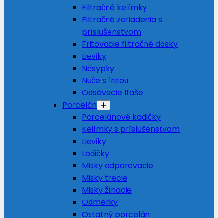
Filtračné kelímky
Filtračné zariadenia s
príslušenstvom
Fritovacie filtračné dosky
Lieviky
Násypky
Nuče s fritou
Odsávacie fľaše
Porcelán
Porcelánové kadičky
Kelímky s príslušenstvom
Lieviky
Lodičky
Misky odparovacie
Misky trecie
Misky žíhacie
Odmerky
Ostatný porcelán