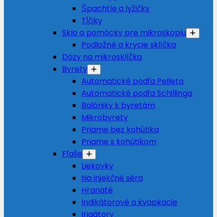
Špachtle a lyžičky
Tĺčiky
Sklo a pomôcky pre mikroskopiu
Podložné a krycie sklíčka
Dózy na mikrosklíčka
Byrety
Automatické podľa Pelleta
Automatické podľa Schillinga
Balóniky k byretám
Mikrobyrety
Priame bez kohútika
Priame s kohútikom
Fľaše
Liekovky
Na injekčné séra
Hranaté
Indikátorové a kvapkacie
Irigátory