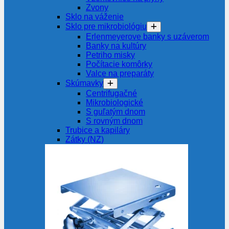
Zvony
Sklo na váženie
Sklo pre mikrobiológiu
Erlenmeyerove banky s uzáverom
Banky na kultúry
Petriho misky
Počítacie komôrky
Valce na preparáty
Skúmavky
Centrifugačné
Mikrobiologické
S guľatým dnom
S rovným dnom
Trubice a kapiláry
Zátky (NZ)