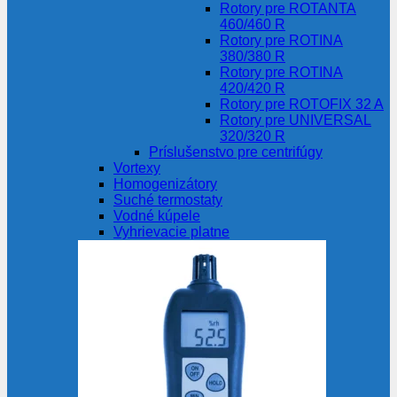
Rotory pre ROTANTA
460/460 R
Rotory pre ROTINA
380/380 R
Rotory pre ROTINA
420/420 R
Rotory pre ROTOFIX 32 A
Rotory pre UNIVERSAL
320/320 R
Príslušenstvo pre centrifúgy
Vortexy
Homogenizátory
Suché termostaty
Vodné kúpele
Vyhrievacie platne