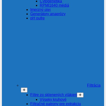
Cytogenetika
RPMI1640 médiá
Imerzný olej
Generátory anaerózy
pH pufre
Filtrácia
Filtre zo sklenených vlákien
Výseky kruhové
Filtračné patrony pre extrakciu