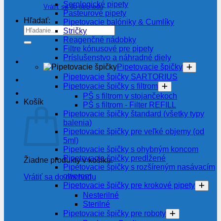
Serologické pipety
Vrátiť sa do obchodu
Pasteurové pipety
Hľadať:
Pipetovacie balóniky & Cumlíky
Stričky
Reagenčné nádobky
Filtre kónusové pre pipety
Príslušenstvo a náhradné diely
Pipetovacie špičky
Pipetovacie špičky SARTORIUS
Pipetovacie špičky s filtrom
PŠ s filtrom v stojančekoch
Košík
PŠ s filtrom - Filter REFILL
Pipetovacie špičky štandard (všetky typy
balenia)
Pipetovacie špičky pre veľké objemy (od
5ml)
Pipetovacie špičky s ohybným koncom
Pipetovacie špičky predĺžené
Žiadne produkty v košíku.
Pipetovacie špičky s rozšíreným nasávacím
otvorom
Vrátiť sa do obchodu
Pipetovacie špičky pre krokové pipety
Nesterilné
Sterilné
Pipetovacie špičky pre roboty