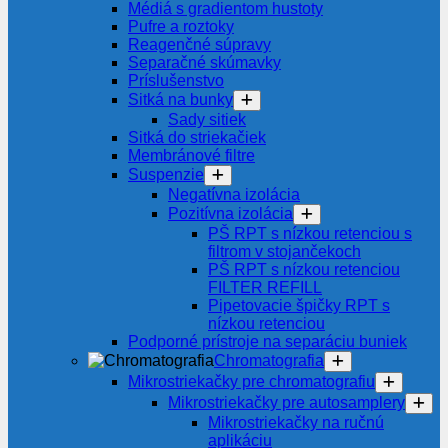
Médiá s gradientom hustoty
Pufre a roztoky
Reagenčné súpravy
Separačné skúmavky
Príslušenstvo
Sitká na bunky
Sady sitiek
Sitká do striekačiek
Membránové filtre
Suspenzie
Negatívna izolácia
Pozitívna izolácia
PŠ RPT s nízkou retenciou s
filtrom v stojančekoch
PŠ RPT s nízkou retenciou
FILTER REFILL
Pipetovacie špičky RPT s
nízkou retenciou
Podporné prístroje na separáciu buniek
Chromatografia
Mikrostriekačky pre chromatografiu
Mikrostriekačky pre autosamplery
Mikrostriekačky na ručnú
aplikáciu