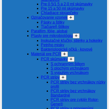
Pre 0,5/1,5 a 2,0 ml skúmavky
Pre 15 a 50 ml skúmavky
Chladiace stojančeky
Označovanie vzoriek
Pásky a štítky
Tlačiareň štítkov
Parafilm, fólie, alobal
Plasty pre mikrobiológiu
Inokulačné kľučky, stierky a hokejky
Petriho misky
Bakteriologické očká - kovové
Materiál pre PCR
PCR skúmavky
S ochranným štítom
S plochým vrchnákom
S vypulým vrchnákom
PCR strípy
PCR strípy bez vrchnákov nízky
profil
PCR strípy bez vrchnákov
štandardné
PCR strípy pre cyklér Rotor-
Gene®
PCR strípy s pripojenými