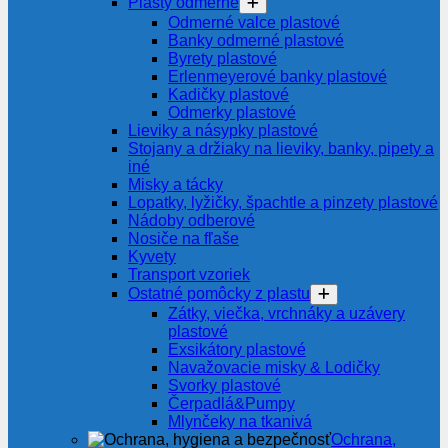
Plasty odmerné
Odmerné valce plastové
Banky odmerné plastové
Byrety plastové
Erlenmeyerové banky plastové
Kadičky plastové
Odmerky plastové
Lieviky a násypky plastové
Stojany a držiaky na lieviky, banky, pipety a
iné
Misky a tácky
Lopatky, lyžičky, špachtle a pinzety plastové
Nádoby odberové
Nosiče na fľaše
Kyvety
Transport vzoriek
Ostatné pomôcky z plastu
Zátky, viečka, vrchnáky a uzávery
plastové
Exsikátory plastové
Navažovacie misky & Lodičky
Svorky plastové
Čerpadlá&Pumpy
Mlynčeky na tkanivá
Ochrana,