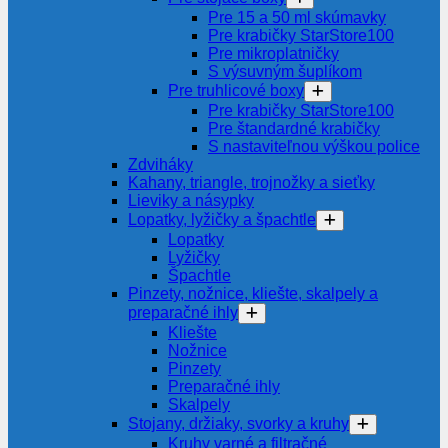
Pre 15 a 50 ml skúmavky
Pre krabičky StarStore100
Pre mikroplatničky
S výsuvným šuplíkom
Pre truhlicové boxy
Pre krabičky StarStore100
Pre štandardné krabičky
S nastaviteľnou výškou police
Zdviháky
Kahany, triangle, trojnožky a sieťky
Lieviky a násypky
Lopatky, lyžičky a špachtle
Lopatky
Lyžičky
Špachtle
Pinzety, nožnice, kliešte, skalpely a
preparačné ihly
Kliešte
Nožnice
Pinzety
Preparačné ihly
Skalpely
Stojany, držiaky, svorky a kruhy
Kruhy varné a filtračné