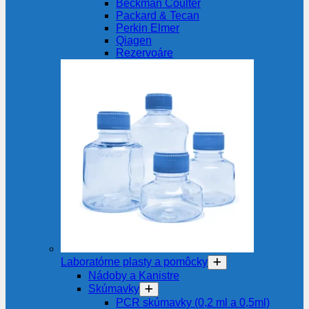
Beckman Coulter
Packard & Tecan
Perkin Elmer
Qiagen
Rezervoáre
Laboratórne plasty a pomôcky
Nádoby a Kanistre
Skúmavky
PCR skúmavky (0,2 ml a 0,5ml)