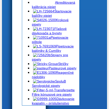
Akreditovaná
kalibrácia pipiet
Štartovacie
balíčky pipiet
Krokové
pipety
Fľašové
dávkovače a byrety
Pipetovacie
pištole
Pipetovacie
balóniky & Cumlíky
Stojany pre
pipety
Stričky
Pasteurové pipety
Reagenčné
nádobky
Serologické pipety
Filtre kónusové pre pipety
Dávkovanie
kvapalín – príslušenstvo