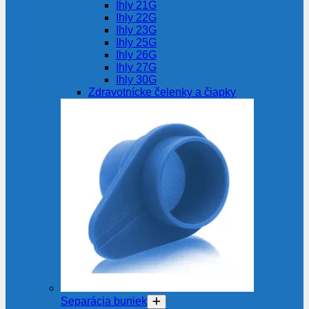
Ihly 21G
Ihly 22G
Ihly 23G
Ihly 25G
Ihly 26G
Ihly 27G
Ihly 30G
Zdravotnícke čelenky a čiapky
Separácia buniek