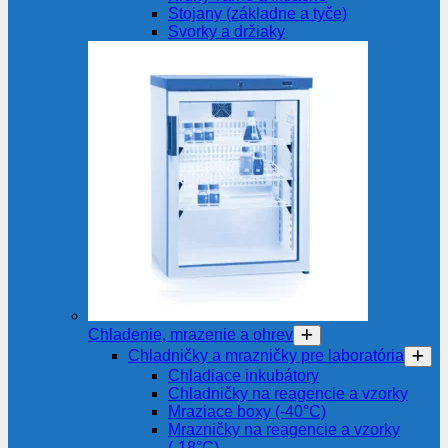
Stojany (základne a tyče)
Svorky a držiaky
Chladenie, mrazenie a ohrev
Chladničky a mrazničky pre laboratória
Chladiace inkubátory
Chladničky na reagencie a vzorky
Mraziace boxy (-40°C)
Mrazničky na reagencie a vzorky
(-18°C)