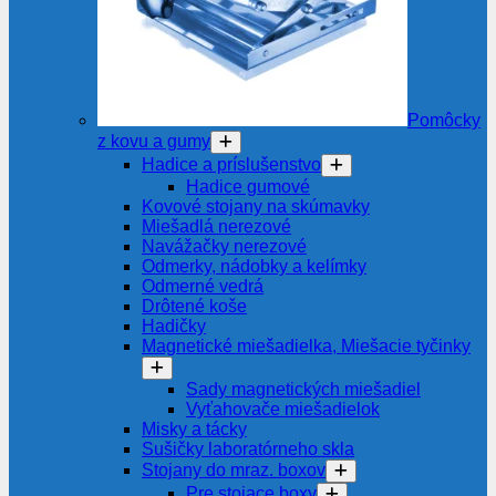
Pomôcky
z kovu a gumy
Hadice a príslušenstvo
Hadice gumové
Kovové stojany na skúmavky
Miešadlá nerezové
Navážačky nerezové
Odmerky, nádobky a kelímky
Odmerné vedrá
Drôtené koše
Hadičky
Magnetické miešadielka, Miešacie tyčinky
Sady magnetických miešadiel
Vyťahovače miešadielok
Misky a tácky
Sušičky laboratórneho skla
Stojany do mraz. boxov
Pre stojace boxy