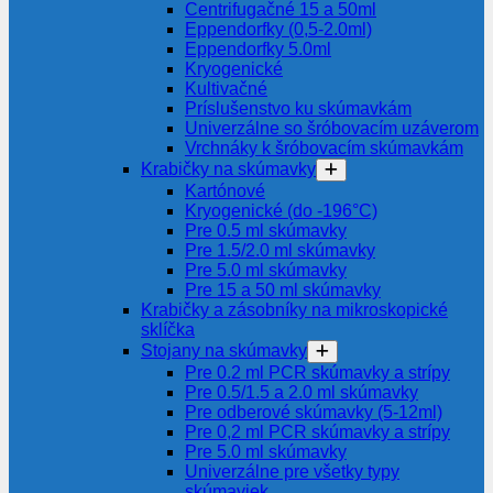
Centrifugačné 15 a 50ml
Eppendorfky (0,5-2.0ml)
Eppendorfky 5.0ml
Kryogenické
Kultivačné
Príslušenstvo ku skúmavkám
Univerzálne so šróbovacím uzáverom
Vrchnáky k šróbovacím skúmavkám
Krabičky na skúmavky
Kartónové
Kryogenické (do -196°C)
Pre 0.5 ml skúmavky
Pre 1.5/2.0 ml skúmavky
Pre 5.0 ml skúmavky
Pre 15 a 50 ml skúmavky
Krabičky a zásobníky na mikroskopické
sklíčka
Stojany na skúmavky
Pre 0.2 ml PCR skúmavky a strípy
Pre 0.5/1.5 a 2.0 ml skúmavky
Pre odberové skúmavky (5-12ml)
Pre 0,2 ml PCR skúmavky a strípy
Pre 5.0 ml skúmavky
Univerzálne pre všetky typy
skúmaviek