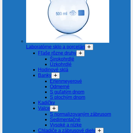
Laboratórne sklo a porcelán
Fľaše rôzne druhy
Širokohrdlé
Úzkohrdlé
Hodinové sklá
Banky
Erlenmeyerové
Odmerné
S guľatým dnom
S plochým dnom
Kadičky
Valce
S normalizovaným zábrusom
Sedimentačné
Vysoké a nízke
Chladiče a zábrusové diely