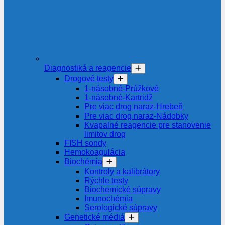
Diagnostiká a reagencie
Drogové testy
1-násobné-Prúžkové
1-násobné-Kartridž
Pre viac drog naraz-Hrebeň
Pre viac drog naraz-Nádobky
Kvapalné reagencie pre stanovenie
limitov drog
FISH sondy
Hemokoagulácia
Biochémia
Kontroly a kalibrátory
Rýchle testy
Biochemické súpravy
Imunochémia
Serologické súpravy
Genetické médiá