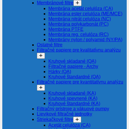
Membránové filtre
Membrána acetát celulóza (CA)
Membrána ester celulóza (ME/MCE)
Membrána nitrát celulóza (NC)
Membrána polykarbonát (PC)
Membrána PTFE
Membrána reg. celulóza (RC)
Membrány nylon / polyamid (NY/PA)
Ostatné filtre
Filtračné papiere pre kvalitatívnu analýzu
Kruhové skladané (QA)
Filtračné papiere - Archy
Hárky (QA)
Kruhové štandardné (QA)
Filtračné papiere pre kvantitatívnu analýzu
Kruhové skladané (KA)
Kruhové spevnené (KA)
Kruhové štandardné (KA)
Filtračný prístroje a vákuové pumpy
Lievikové filtračné jednotky
Striekačkové filtre
Acetát celulóza (CA)