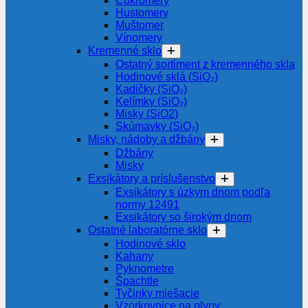
Cukromery
Hustomery
Muštomer
Vínomery
Kremenné sklo
Ostatný sortiment z kremenného skla
Hodinové sklá (SiO₂)
Kadičky (SiO₂)
Kelímky (SiO₂)
Misky (SiO2)
Skúmavky (SiO₂)
Misky, nádoby a džbány
Džbány
Misky
Exsikátory a príslušenstvo
Exsikátory s úzkym dnom podľa
normy 12491
Exsikátory so širokým dnom
Ostatné laboratórne sklo
Hodinové sklo
Kahany
Pyknometre
Špachtle
Tyčinky miešacie
Vzorkovnice na plyny