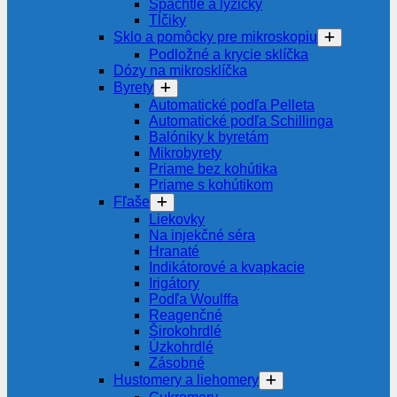
Špachtle a lyžičky
Tĺčiky
Sklo a pomôcky pre mikroskopiu
Podložné a krycie sklíčka
Dózy na mikrosklíčka
Byrety
Automatické podľa Pelleta
Automatické podľa Schillinga
Balóniky k byretám
Mikrobyrety
Priame bez kohútika
Priame s kohútikom
Fľaše
Liekovky
Na injekčné séra
Hranaté
Indikátorové a kvapkacie
Irigátory
Podľa Woulffa
Reagenčné
Širokohrdlé
Úzkohrdlé
Zásobné
Hustomery a liehomery