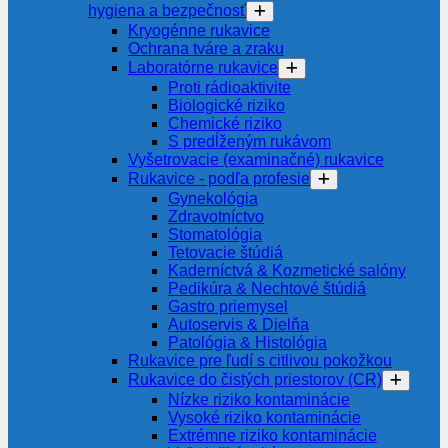
hygiena a bezpečnosť
Kryogénne rukavice
Ochrana tváre a zraku
Laboratórne rukavice
Proti rádioaktivite
Biologické riziko
Chemické riziko
S predĺženým rukávom
Vyšetrovacie (examinačné) rukavice
Rukavice - podľa profesie
Gynekológia
Zdravotníctvo
Stomatológia
Tetovacie štúdiá
Kaderníctvá & Kozmetické salóny
Pedikúra & Nechtové štúdiá
Gastro priemysel
Autoservis & Dielňa
Patológia & Histológia
Rukavice pre ľudí s citlivou pokožkou
Rukavice do čistých priestorov (CR)
Nízke riziko kontaminácie
Vysoké riziko kontaminácie
Extrémne riziko kontaminácie