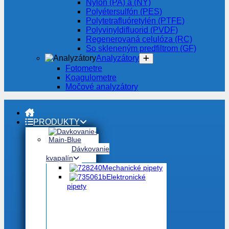
Nylón (PA) a (NY)
Polyétersulfón (PES)
Polytetrafluóretylén (PTFE)
Polyvinyldifluorid (PVDF)
Regenerovaná celulóza (RC)
So skleneným predfiltrom (GF)
Analyzátory
Fotometre
Koagulometre
Močové analyzátory
PRODUKTY
Dávkovanie
kvapalín
Mechanické pipety
Elektronické
pipety