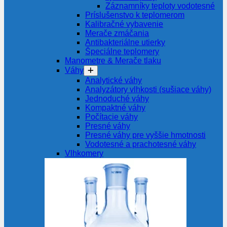
Záznamníky teploty vodotesné
Príslušenstvo k teplomerom
Kalibračné vybavenie
Merače zmáčania
Antibakteriálne utierky
Špeciálne teplomery
Manometre & Merače tlaku
Váhy
Analytické váhy
Analyzátory vlhkosti (sušiace váhy)
Jednoduché váhy
Kompaktné váhy
Počítacie váhy
Presné váhy
Presné váhy pre vyššie hmotnosti
Vodotesné a prachotesné váhy
Vlhkomery