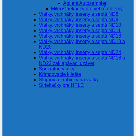
Agilent Autosampler
Mikrostriekačky pre veľké objemy
Vialky, vrchnáky, inserty a septá ND8
Vialky, vrchnáky, inserty a septá ND9
Vialky, vrchnáky, inserty a septá ND10
Vialky, vrchnáky, inserty a septá ND11
Vialky, vrchnáky, inserty a septá ND13
Vialky, vrchnáky, inserty a septá ND18 a
ND20
Vialky, vrchnáky, inserty a septá ND24
Vialky, vrchnáky, inserty a septá ND18 a
ND22 zaklapávací uzáver
Špeciálne vialky
Krimpovacie kliešte
Stojany a krabičky na vialky
Striekačky pre HPLC