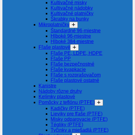
Kultivačné misky
Kultivačné nádobky
Kultivačné platničky
Škrabky na bunky
Mikroplatničky
Štandardné 96-miestne
Hlboké 96-miestne
Hlboké 384-miestne
Fľaše plastové
Fľaše PE, LDPE, HDPE
Fľaše PP
Fľaše bezpečnostné
Fľaše kvapkacie
Fľaše s rozprašovačom
Fľaše plastové ostatné
Kanistre
Nádoby rôzne druhy
Kelímky plastové
Pomôcky z teflónu (PTFE)
Kadičky (PTFE)
Lieviky pre fľaše (PTFE)
Misky odparovacie (PTFE)
Tégliky (PTFE)
Tyčinky a miešadlá (PTFE)