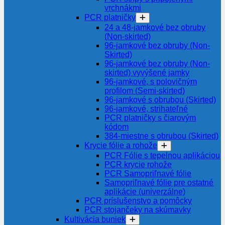
vrchnákmi
PCR platničky
24 a 48-jamkové bez obruby
(Non-skirted)
96-jamkové bez obruby (Non-
Skirted)
96-jamkové bez obruby (Non-
skirted) vyvýšené jamky
96-jamkové, s polovičným
profilom (Semi-skirted)
96-jamkové s obrubou (Skirted)
96-jamkové, strihateľné
PCR platničky s čiarovým
kódom
384-miestne s obrubou (Skirted)
Krycie fólie a rohože
PCR Fólie s tepelnou aplikáciou
PCR krycie rohože
PCR Samopriľnavé fólie
Samopriľnavé fólie pre ostatné
aplikácie (univerzálne)
PCR príslušenstvo a pomôcky
PCR stojančeky na skúmavky
Kultivácia buniek