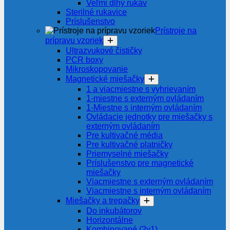
Veľmi dlhý rukáv
Sterilné rukavice
Príslušenstvo
Prístroje na
prípravu vzoriek
Ultrazvukové čističky
PCR boxy
Mikroskopovanie
Magnetické miešačky
1 a viacmiestne s vyhrievaním
1-miestne s externým ovládaním
1-Miestne s interným ovládaním
Ovládacie jednotky pre miešačky s
externým ovládaním
Pre kultivačné média
Pre kultivačné platničky
Priemyselné miešačky
Príslušenstvo pre magnetické
miešačky
Viacmiestne s externým ovládaním
Viacmiestne s interným ovládaním
Miešačky a trepačky
Do inkubátorov
Horizontálne
Kombinované (2v1)