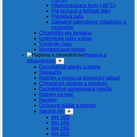
Hlbokomraziace boxy (-80°C)
Pre prchavé a horľavé látky
Prémiová rada
Základné laboratórne chladničky a
mrazničky
Chladničky pre farmáciu
Izotermické tašky a boxy
Výrobníky ľadu
Monitorovanie teploty
Hygiena a
zdravotníctvo
Dezinfekčné utierky a spreje
Striekačky
Nádoby a vrecia na biologický odpad
Chirurgické nástroje a pomôcky
Dezinfekčné samolepiace rohože
Nádoby na moč
Návleky
Ochranné plášte a overaly
Sterilné ihly
Ihly 16G
Ihly 18G
Ihly 19G
Ihly 20G