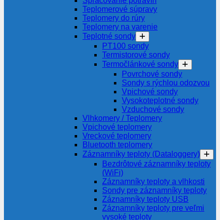
Spracovanie potravín
Teplomerové súpravy
Teplomery do rúry
Teplomery na varenie
Teplotné sondy
PT100 sondy
Termistorové sondy
Termočlánkové sondy
Povrchové sondy
Sondy s rýchlou odozvou
Vpichové sondy
Vysokoteplotné sondy
Vzduchové sondy
Vlhkomery / Teplomery
Vpichové teplomery
Vreckové teplomery
Bluetooth teplomery
Záznamníky teploty (Dataloggery)
Bezdrôtové záznamníky teploty
(WiFi)
Záznamníky teploty a vlhkosti
Sondy pre záznamníky teploty
Záznamníky teploty USB
Záznamníky teploty pre veľmi
vysoké teploty