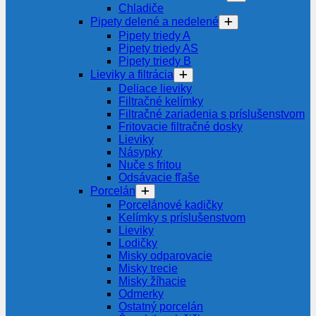
Chladiče
Pipety delené a nedelené
Pipety triedy A
Pipety triedy AS
Pipety triedy B
Lieviky a filtrácia
Deliace lieviky
Filtračné kelímky
Filtračné zariadenia s príslušenstvom
Fritovacie filtračné dosky
Lieviky
Násypky
Nuče s fritou
Odsávacie fľaše
Porcelán
Porcelánové kadičky
Kelímky s príslušenstvom
Lieviky
Lodičky
Misky odparovacie
Misky trecie
Misky žíhacie
Odmerky
Ostatný porcelán