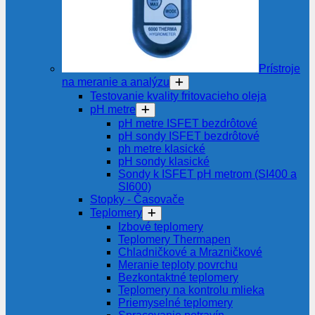
Prístroje
na meranie a analýzu
Testovanie kvality fritovacieho oleja
pH metre
pH metre ISFET bezdrôtové
pH sondy ISFET bezdrôtové
ph metre klasické
pH sondy klasické
Sondy k ISFET pH metrom (SI400 a
SI600)
Stopky - Časovače
Teplomery
Izbové teplomery
Teplomery Thermapen
Chladničkové a Mrazničkové
Meranie teploty povrchu
Bezkontaktné teplomery
Teplomery na kontrolu mlieka
Priemyselné teplomery