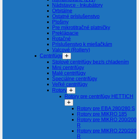
Nádstavce - Inkubátory
Orbitálne
Ostatné príslušenstvo
Plošiny
Pre mikrotitračné platničky
Preklápacie
Rotačné
Príslušenstvo k miešačkám
Valcové (Rollery)
Centrifúgy
Stolové centrifúgy bez/s chladením
Mini centrifúgy
Malé centrifúgy
Špeciálne centrifúgy
Veľké centrifúgy
Rotory
Rotory pre centrifúgy HETTICH
Rotory pre EBA 280/280 S
Rotory pre MIKRO 185
Rotory pre MIKRO 200/200
R
Rotory pre MIKRO 220/220
R