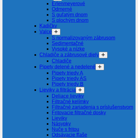
Erlenmeyerové
Odmerné
S guľatým dnom
S plochým dnom
Kadičky
Valce
S normalizovaným zábrusom
Sedimentačné
Vysoké a nízke
Chladiče a zábrusové diely
Chladiče
Pipety delené a nedelené
Pipety triedy A
Pipety triedy AS
Pipety triedy B
Lieviky a filtrácia
Deliace lieviky
Filtračné kelímky
Filtračné zariadenia s príslušenstvom
Fritovacie filtračné dosky
Lieviky
Násypky
Nuče s fritou
Odsávacie fľaše