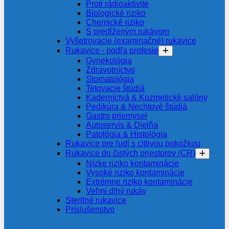
Proti rádioaktivite
Biologické riziko
Chemické riziko
S predĺženým rukávom
Vyšetrovacie (examinačné) rukavice
Rukavice - podľa profesie
Gynekológia
Zdravotníctvo
Stomatológia
Tetovacie štúdiá
Kaderníctvá & Kozmetické salóny
Pedikúra & Nechtové štúdiá
Gastro priemysel
Autoservis & Dielňa
Patológia & Histológia
Rukavice pre ľudí s citlivou pokožkou
Rukavice do čistých priestorov (CR)
Nízke riziko kontaminácie
Vysoké riziko kontaminácie
Extrémne riziko kontaminácie
Veľmi dlhý rukáv
Sterilné rukavice
Príslušenstvo