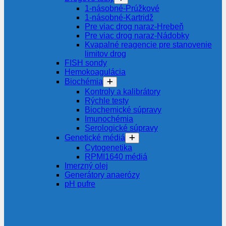
1-násobné-Prúžkové
1-násobné-Kartridž
Pre viac drog naraz-Hrebeň
Pre viac drog naraz-Nádobky
Kvapalné reagencie pre stanovenie
limitov drog
FISH sondy
Hemokoagulácia
Biochémia
Kontroly a kalibrátory
Rýchle testy
Biochemické súpravy
Imunochémia
Serologické súpravy
Genetické médiá
Cytogenetika
RPMI1640 médiá
Imerzný olej
Generátory anaerózy
pH pufre