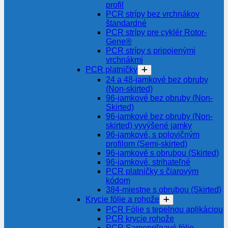
profil
PCR strípy bez vrchnákov
štandardné
PCR strípy pre cyklér Rotor-
Gene®
PCR strípy s pripojenými
vrchnákmi
PCR platničky
24 a 48-jamkové bez obruby
(Non-skirted)
96-jamkové bez obruby (Non-
Skirted)
96-jamkové bez obruby (Non-
skirted) vyvýšené jamky
96-jamkové, s polovičným
profilom (Semi-skirted)
96-jamkové s obrubou (Skirted)
96-jamkové, strihateľné
PCR platničky s čiarovým
kódom
384-miestne s obrubou (Skirted)
Krycie fólie a rohože
PCR Fólie s tepelnou aplikáciou
PCR krycie rohože
PCR Samopriľnavé fólie