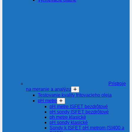
Prístroje
na meranie a analýzu
Testovanie kvality fritovacieho oleja
pH metre
pH metre ISFET bezdrôtové
pH sondy ISFET bezdrôtové
ph metre klasické
pH sondy klasické
Sondy k ISFET pH metrom (SI400 a