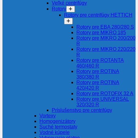
Veľké centrifúgy
Rotory
Rotory pre centrifúgy HETTICH
Rotory pre EBA 280/280 S
Rotory pre MIKRO 185
Rotory pre MIKRO 200/200
R
Rotory pre MIKRO 220/220
R
Rotory pre ROTANTA
460/460 R
Rotory pre ROTINA
380/380 R
Rotory pre ROTINA
420/420 R
Rotory pre ROTOFIX 32 A
Rotory pre UNIVERSAL
320/320 R
Príslušenstvo pre centrifúgy
Vortexy
Homogenizátory
Suché termostaty
Vodné kúpele
Vyhrievacie platne