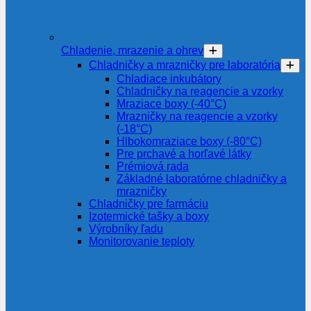
Chladenie, mrazenie a ohrev
Chladničky a mrazničky pre laboratória
Chladiace inkubátory
Chladničky na reagencie a vzorky
Mraziace boxy (-40°C)
Mrazničky na reagencie a vzorky
(-18°C)
Hlbokomraziace boxy (-80°C)
Pre prchavé a horľavé látky
Prémiová rada
Základné laboratórne chladničky a
mrazničky
Chladničky pre farmáciu
Izotermické tašky a boxy
Výrobníky ľadu
Monitorovanie teploty