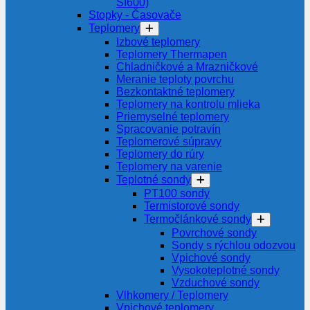
SI600)
Stopky - Časovače
Teplomery
Izbové teplomery
Teplomery Thermapen
Chladničkové a Mrazničkové
Meranie teploty povrchu
Bezkontaktné teplomery
Teplomery na kontrolu mlieka
Priemyselné teplomery
Spracovanie potravín
Teplomerové súpravy
Teplomery do rúry
Teplomery na varenie
Teplotné sondy
PT100 sondy
Termistorové sondy
Termočlánkové sondy
Povrchové sondy
Sondy s rýchlou odozvou
Vpichové sondy
Vysokoteplotné sondy
Vzduchové sondy
Vlhkomery / Teplomery
Vpichové teplomery