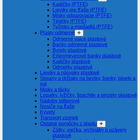
Kadičky (PTFE)
Lieviky pre fľaše (PTFE)
Misky odparovacie (PTFE)
Tégliky (PTFE)
Tyčinky a miešadlá (PTFE)
Plasty odmerné
Odmerné valce plastové
Banky odmerné plastové
Byrety plastové
Erlenmeyerové banky plastové
Kadičky plastové
Odmerky plastové
Lieviky a násypky plastové
Stojany a držiaky na lieviky, banky, pipety a
iné
Misky a tácky
Lopatky, lyžičky, špachtle a pinzety plastové
Nádoby odberové
Nosiče na fľaše
Kyvety
Transport vzoriek
Ostatné pomôcky z plastu
Zátky, viečka, vrchnáky a uzávery
plastové