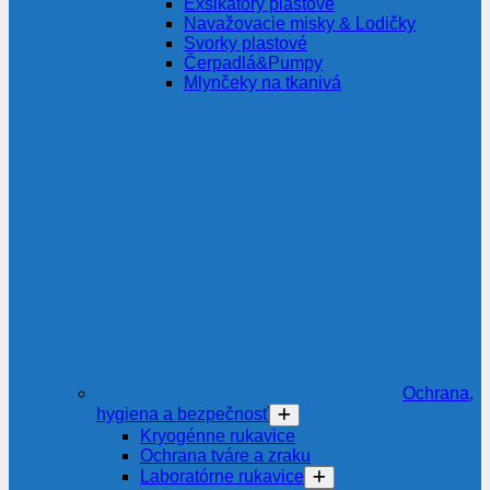
Exsikátory plastové
Navažovacie misky & Lodičky
Svorky plastové
Čerpadlá&Pumpy
Mlynčeky na tkanivá
Ochrana,
hygiena a bezpečnosť
Kryogénne rukavice
Ochrana tváre a zraku
Laboratórne rukavice