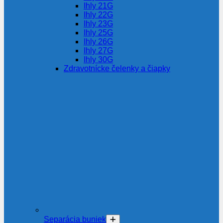
Ihly 21G
Ihly 22G
Ihly 23G
Ihly 25G
Ihly 26G
Ihly 27G
Ihly 30G
Zdravotnícke čelenky a čiapky
Separácia buniek