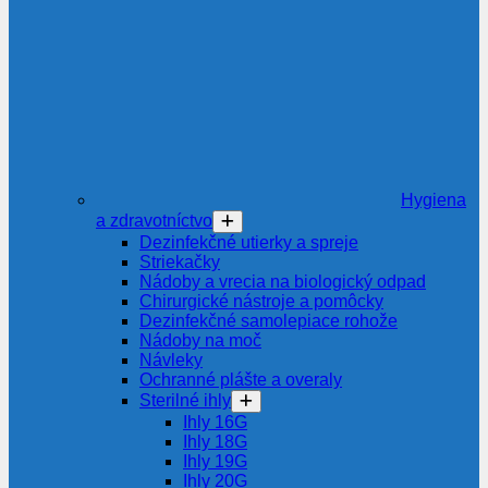
Hygiena
a zdravotníctvo
Dezinfekčné utierky a spreje
Striekačky
Nádoby a vrecia na biologický odpad
Chirurgické nástroje a pomôcky
Dezinfekčné samolepiace rohože
Nádoby na moč
Návleky
Ochranné plášte a overaly
Sterilné ihly
Ihly 16G
Ihly 18G
Ihly 19G
Ihly 20G