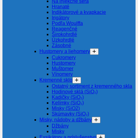
Na injekčné séra
Hranaté
Indikátorové a kvapkacie
Irigátory
Podľa Woulffa
Reagenčné
Širokohrdlé
Úzkohrdlé
Zásobné
Hustomery a liehomery
Cukromery
Hustomery
Muštomer
Vínomery
Kremenné sklo
Ostatný sortiment z kremenného skla
Hodinové sklá (SiO₂)
Kadičky (SiO₂)
Kelímky (SiO₂)
Misky (SiO2)
Skúmavky (SiO₂)
Misky, nádoby a džbány
Džbány
Misky
Exsikátory a príslušenstvo