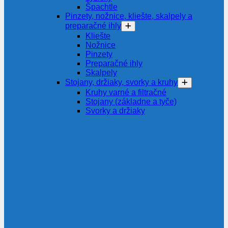
Špachtle
Pinzety, nožnice, kliešte, skalpely a
preparačné ihly
Kliešte
Nožnice
Pinzety
Preparačné ihly
Skalpely
Stojany, držiaky, svorky a kruhy
Kruhy varné a filtračné
Stojany (základne a tyče)
Svorky a držiaky