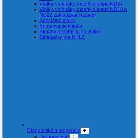
Vialky, vrchnáky, inserty a septá ND24
Vialky, vrchnáky, inserty a septá ND18 a
ND22 zaklapávací uzáver
Špeciálne vialky
Krimpovacie kliešte
Stojany a krabičky na vialky
Striekačky pre HPLC
Diagnostiká a reagencie
Drogové testy