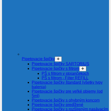
Pipetovacie špičky
Pipetovacie špičky SARTORIUS
Pipetovacie špičky s filtrom
PŠ s filtrom v stojančekoch
PŠ s filtrom - Filter REFILL
Pipetovacie špičky štandard (všetky typy
balenia)
Pipetovacie špičky pre veľké objemy (od
5ml)
Pipetovacie špičky s ohybným koncom
Pipetovacie špičky predĺžené
Pipetovacie špičky s rozšíreným nasávacím