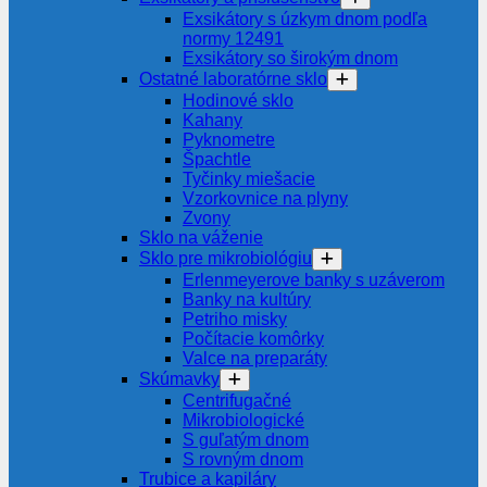
Exsikátory s úzkym dnom podľa
normy 12491
Exsikátory so širokým dnom
Ostatné laboratórne sklo
Hodinové sklo
Kahany
Pyknometre
Špachtle
Tyčinky miešacie
Vzorkovnice na plyny
Zvony
Sklo na váženie
Sklo pre mikrobiológiu
Erlenmeyerove banky s uzáverom
Banky na kultúry
Petriho misky
Počítacie komôrky
Valce na preparáty
Skúmavky
Centrifugačné
Mikrobiologické
S guľatým dnom
S rovným dnom
Trubice a kapiláry