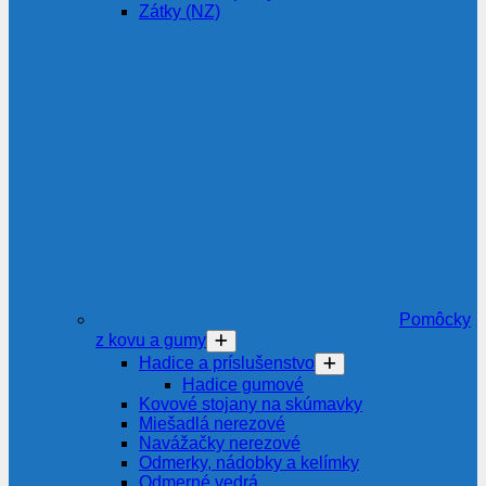
Zátky (NZ)
Pomôcky
z kovu a gumy
Hadice a príslušenstvo
Hadice gumové
Kovové stojany na skúmavky
Miešadlá nerezové
Navážačky nerezové
Odmerky, nádobky a kelímky
Odmerné vedrá