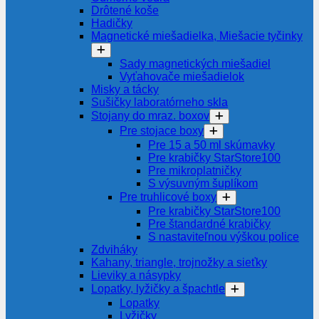
Drôtené koše
Hadičky
Magnetické miešadielka, Miešacie tyčinky
Sady magnetických miešadiel
Vyťahovače miešadielok
Misky a tácky
Sušičky laboratórneho skla
Stojany do mraz. boxov
Pre stojace boxy
Pre 15 a 50 ml skúmavky
Pre krabičky StarStore100
Pre mikroplatničky
S výsuvným šuplíkom
Pre truhlicové boxy
Pre krabičky StarStore100
Pre štandardné krabičky
S nastaviteľnou výškou police
Zdviháky
Kahany, triangle, trojnožky a sieťky
Lieviky a násypky
Lopatky, lyžičky a špachtle
Lopatky
Lyžičky