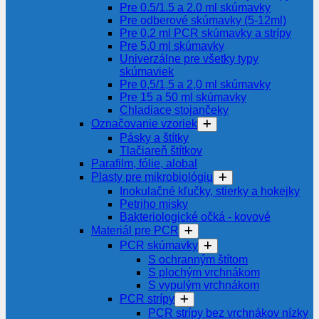
Pre 0.5/1.5 a 2.0 ml skúmavky
Pre odberové skúmavky (5-12ml)
Pre 0,2 ml PCR skúmavky a strípy
Pre 5.0 ml skúmavky
Univerzálne pre všetky typy
skúmaviek
Pre 0,5/1,5 a 2,0 ml skúmavky
Pre 15 a 50 ml skúmavky
Chladiace stojančeky
Označovanie vzoriek
Pásky a štítky
Tlačiareň štítkov
Parafilm, fólie, alobal
Plasty pre mikrobiológiu
Inokulačné kľučky, stierky a hokejky
Petriho misky
Bakteriologické očká - kovové
Materiál pre PCR
PCR skúmavky
S ochranným štítom
S plochým vrchnákom
S vypulým vrchnákom
PCR strípy
PCR strípy bez vrchnákov nízky