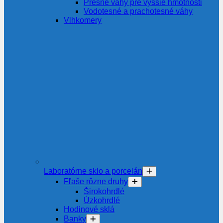
Presné váhy pre vyššie hmotnosti
Vodotesné a prachotesné váhy
Vlhkomery
Laboratórne sklo a porcelán
Fľaše rôzne druhy
Širokohrdlé
Úzkohrdlé
Hodinové sklá
Banky