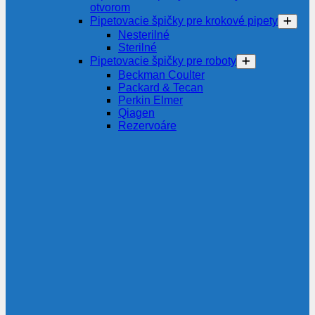
otvorom
Pipetovacie špičky pre krokové pipety
Nesterilné
Sterilné
Pipetovacie špičky pre roboty
Beckman Coulter
Packard & Tecan
Perkin Elmer
Qiagen
Rezervoáre