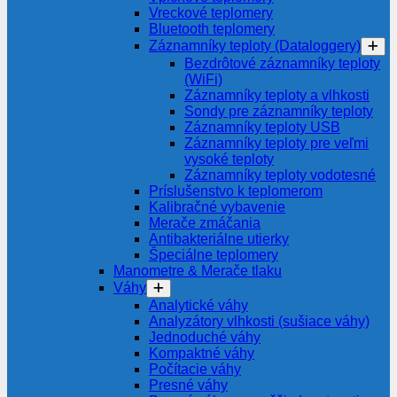
Vreckové teplomery
Bluetooth teplomery
Záznamníky teploty (Dataloggery)
Bezdrôtové záznamníky teploty
(WiFi)
Záznamníky teploty a vlhkosti
Sondy pre záznamníky teploty
Záznamníky teploty USB
Záznamníky teploty pre veľmi
vysoké teploty
Záznamníky teploty vodotesné
Príslušenstvo k teplomerom
Kalibračné vybavenie
Merače zmáčania
Antibakteriálne utierky
Špeciálne teplomery
Manometre & Merače tlaku
Váhy
Analytické váhy
Analyzátory vlhkosti (sušiace váhy)
Jednoduché váhy
Kompaktné váhy
Počítacie váhy
Presné váhy