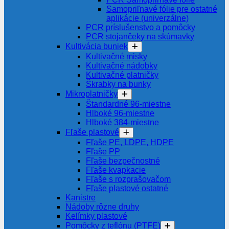
Samopriľnavé fólie pre ostatné
aplikácie (univerzálne)
PCR príslušenstvo a pomôcky
PCR stojančeky na skúmavky
Kultivácia buniek
Kultivačné misky
Kultivačné nádobky
Kultivačné platničky
Škrabky na bunky
Mikroplatničky
Štandardné 96-miestne
Hlboké 96-miestne
Hlboké 384-miestne
Fľaše plastové
Fľaše PE, LDPE, HDPE
Fľaše PP
Fľaše bezpečnostné
Fľaše kvapkacie
Fľaše s rozprašovačom
Fľaše plastové ostatné
Kanistre
Nádoby rôzne druhy
Kelímky plastové
Pomôcky z teflónu (PTFE)