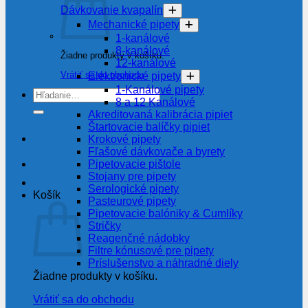
Dávkovanie kvapalín
Mechanické pipety
1-kanálové
8-kanálové
Žiadne produkty v košíku.
12-kanálové
Vrátiť sa do obchodu
Elektronické pipety
1-Kanálové pipety
Hľadať:
8 a 12 Kanálové
Akreditovaná kalibrácia pipiet
Štartovacie balíčky pipiet
Krokové pipety
Fľašové dávkovače a byrety
Pipetovacie pištole
Stojany pre pipety
Serologické pipety
Košík
Pasteurové pipety
Pipetovacie balóniky & Cumlíky
Stričky
Reagenčné nádobky
Filtre kónusové pre pipety
Príslušenstvo a náhradné diely
Žiadne produkty v košíku.
Vrátiť sa do obchodu