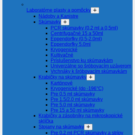
Laboratórne plasty a pomôcky
Nádoby a Kanistre
Skúmavky
PCR skúmavky (0,2 ml a 0,5ml)
Centrifugačné 15 a 50ml
Eppendorfky (0,5-2.0ml)
Eppendorfky 5.0ml
Kryogenické
Kultivačné
Príslušenstvo ku skúmavkám
Univerzálne so šróbovacím uzáverom
Vrchnáky k šróbovacím skúmavkám
Krabičky na skúmavky
Kartónové
Kryogenické (do -196°C)
Pre 0.5 ml skúmavky
Pre 1.5/2.0 ml skúmavky
Pre 5.0 ml skúmavky
Pre 15 a 50 ml skúmavky
Krabičky a zásobníky na mikroskopické
sklíčka
Stojany na skúmavky
Pre 0.2 ml PCR skúmavky a strípy