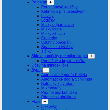
Porcelán
Porcelánové kadičky
Kelímky s príslušenstvom
Lieviky
Lodičky
Misky odparovacie
Misky trecie
Misky žíhacie
Odmerky
Ostatný porcelán
Špachtle a lyžičky
Tĺčiky
Sklo a pomôcky pre mikroskopiu
Podložné a krycie sklíčka
Dózy na mikrosklíčka
Byrety
Automatické podľa Pelleta
Automatické podľa Schillinga
Balóniky k byretám
Mikrobyrety
Priame bez kohútika
Priame s kohútikom
Fľaše
Liekovky