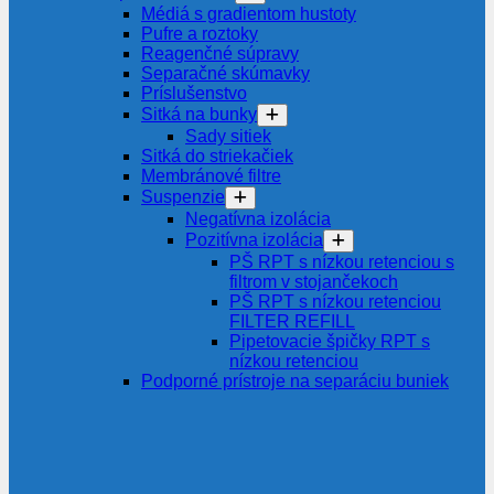
Médiá s gradientom hustoty
Pufre a roztoky
Reagenčné súpravy
Separačné skúmavky
Príslušenstvo
Sitká na bunky
Sady sitiek
Sitká do striekačiek
Membránové filtre
Suspenzie
Negatívna izolácia
Pozitívna izolácia
PŠ RPT s nízkou retenciou s
filtrom v stojančekoch
PŠ RPT s nízkou retenciou
FILTER REFILL
Pipetovacie špičky RPT s
nízkou retenciou
Podporné prístroje na separáciu buniek