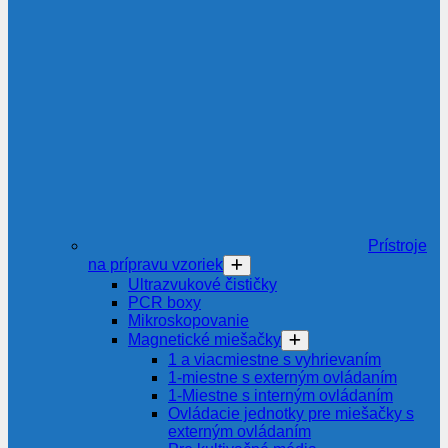
Prístroje
na prípravu vzoriek
Ultrazvukové čističky
PCR boxy
Mikroskopovanie
Magnetické miešačky
1 a viacmiestne s vyhrievaním
1-miestne s externým ovládaním
1-Miestne s interným ovládaním
Ovládacie jednotky pre miešačky s
externým ovládaním