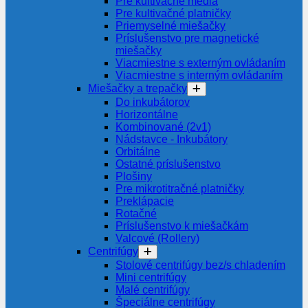
Pre kultivačné média
Pre kultivačné platničky
Priemyselné miešačky
Príslušenstvo pre magnetické
miešačky
Viacmiestne s externým ovládaním
Viacmiestne s interným ovládaním
Miešačky a trepačky
Do inkubátorov
Horizontálne
Kombinované (2v1)
Nádstavce - Inkubátory
Orbitálne
Ostatné príslušenstvo
Plošiny
Pre mikrotitračné platničky
Preklápacie
Rotačné
Príslušenstvo k miešačkám
Valcové (Rollery)
Centrifúgy
Stolové centrifúgy bez/s chladením
Mini centrifúgy
Malé centrifúgy
Špeciálne centrifúgy