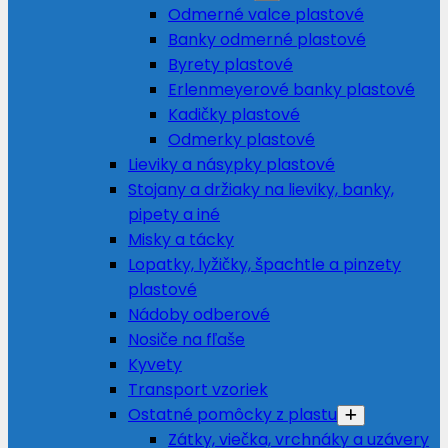
Odmerné valce plastové
Banky odmerné plastové
Byrety plastové
Erlenmeyerové banky plastové
Kadičky plastové
Odmerky plastové
Lieviky a násypky plastové
Stojany a držiaky na lieviky, banky,
pipety a iné
Misky a tácky
Lopatky, lyžičky, špachtle a pinzety
plastové
Nádoby odberové
Nosiče na fľaše
Kyvety
Transport vzoriek
Ostatné pomôcky z plastu
Zátky, viečka, vrchnáky a uzávery