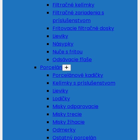
Filtračné kelímky
Filtračné zariadenia s
príslušenstvom
Fritovacie filtračné dosky
Lieviky
Násypky
Nuče s fritou
Odsávacie fľaše
Porcelán
Porcelánové kadičky
Kelímky s príslušenstvom
Lieviky
Lodičky
Misky odparovacie
Misky trecie
Misky žíhacie
Odmerky
Ostatný porcelán