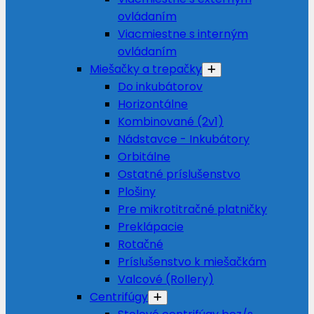
ovládaním
Viacmiestne s interným
ovládaním
Miešačky a trepačky
Do inkubátorov
Horizontálne
Kombinované (2v1)
Nádstavce - Inkubátory
Orbitálne
Ostatné príslušenstvo
Plošiny
Pre mikrotitračné platničky
Preklápacie
Rotačné
Príslušenstvo k miešačkám
Valcové (Rollery)
Centrifúgy