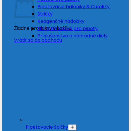
Pipetovacie balóniky & Cumlíky
Stričky
Reagenčné nádobky
Žiadne produkty v košíku.
Filtre kónusové pre pipety
Príslušenstvo a náhradné diely
Vrátiť sa do obchodu
Pipetovacie špičky