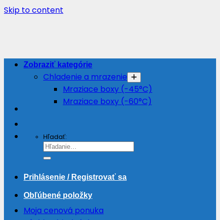
Skip to content
Zobraziť kategórie
Chladenie a mrazenie
Mraziace boxy (-45°C)
Mraziace boxy (-60°C)
Hľadať:
Prihlásenie / Registrovať sa
Obľúbené položky
Moja cenová ponuka