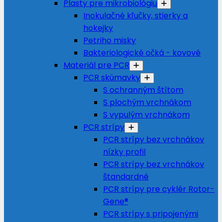
Plasty pre mikrobiológiu
Inokulačné kľučky, stierky a
hokejky
Petriho misky
Bakteriologické očká - kovové
Materiál pre PCR
PCR skúmavky
S ochranným štítom
S plochým vrchnákom
S vypulým vrchnákom
PCR strípy
PCR strípy bez vrchnákov
nízky profil
PCR strípy bez vrchnákov
štandardné
PCR strípy pre cyklér Rotor-
Gene®
PCR strípy s pripojenými