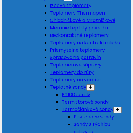
Izbové teplomery
Teplomery Thermapen
Chladničkové a Mrazničkové
Meranie teploty povrchu
Bezkontaktné teplomery
Teplomery na kontrolu mlieka
Priemyselné teplomery
Spracovanie potravín
Teplomerové súpravy
Teplomery do rúry
Teplomery na varenie
Teplotné sondy
PT100 sondy
Termistorové sondy
Termočlánkové sondy
Povrchové sondy
Sondy s rýchlou
odozvou