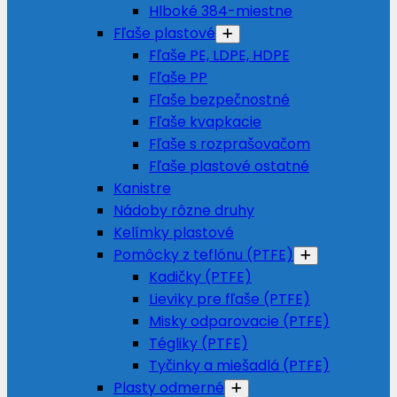
Hlboké 384-miestne
Fľaše plastové
Fľaše PE, LDPE, HDPE
Fľaše PP
Fľaše bezpečnostné
Fľaše kvapkacie
Fľaše s rozprašovačom
Fľaše plastové ostatné
Kanistre
Nádoby rôzne druhy
Kelímky plastové
Pomôcky z teflónu (PTFE)
Kadičky (PTFE)
Lieviky pre fľaše (PTFE)
Misky odparovacie (PTFE)
Tégliky (PTFE)
Tyčinky a miešadlá (PTFE)
Plasty odmerné