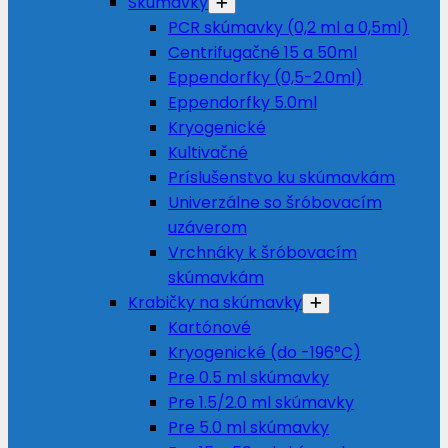
Skúmavky
PCR skúmavky (0,2 ml a 0,5ml)
Centrifugačné 15 a 50ml
Eppendorfky (0,5-2.0ml)
Eppendorfky 5.0ml
Kryogenické
Kultivačné
Príslušenstvo ku skúmavkám
Univerzálne so šróbovacím
uzáverom
Vrchnáky k šróbovacím
skúmavkám
Krabičky na skúmavky
Kartónové
Kryogenické (do -196°C)
Pre 0.5 ml skúmavky
Pre 1.5/2.0 ml skúmavky
Pre 5.0 ml skúmavky