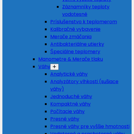
Záznamníky teploty
vodotesné
Príslušenstvo k teplomerom
Kalibračné vybavenie
Merače zmáčania
Antibakteriálne utierky
Špeciálne teplomery
Manometre & Merače tlaku
Váhy
Analytické váhy
Analyzátory vlhkosti (sušiace
váhy)
Jednoduché váhy
Kompaktné váhy
Počítacie váhy
Presné váhy
Presné váhy pre vyššie hmotnosti
Vodotesné a prachotesné váhy