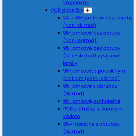
vrchnákmi
PCR platničky
24 a 48-jamkové bez obruby
(Non-skirted)
96-jamkové bez obruby
(Non-Skirted)
96-jamkové bez obruby
(Non-skirted) vyvýšené
jamky
96-jamkové, s polovičným
profilom (Semi-skirted)
96-jamkové s obrubou
(Skirted)
96-jamkové, strihateľné
PCR platničky s čiarovým
kódom
384-miestne s obrubou
(Skirted)