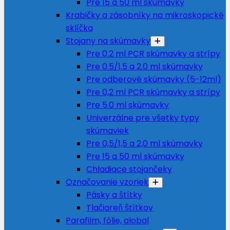
Pre 15 a 50 ml skúmavky
Krabičky a zásobníky na mikroskopické
sklíčka
Stojany na skúmavky
Pre 0.2 ml PCR skúmavky a strípy
Pre 0.5/1.5 a 2.0 ml skúmavky
Pre odberové skúmavky (5-12ml)
Pre 0,2 ml PCR skúmavky a strípy
Pre 5.0 ml skúmavky
Univerzálne pre všetky typy
skúmaviek
Pre 0,5/1,5 a 2,0 ml skúmavky
Pre 15 a 50 ml skúmavky
Chladiace stojančeky
Označovanie vzoriek
Pásky a štítky
Tlačiareň štítkov
Parafilm, fólie, alobal