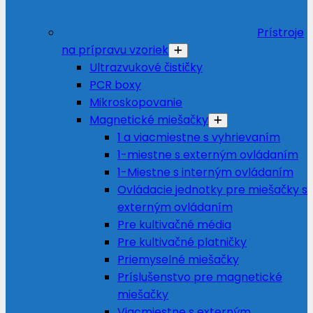
Prístroje
na prípravu vzoriek
Ultrazvukové čističky
PCR boxy
Mikroskopovanie
Magnetické miešačky
1 a viacmiestne s vyhrievaním
1-miestne s externým ovládaním
1-Miestne s interným ovládaním
Ovládacie jednotky pre miešačky s
externým ovládaním
Pre kultivačné média
Pre kultivačné platničky
Priemyselné miešačky
Príslušenstvo pre magnetické
miešačky
Viacmiestne s externým