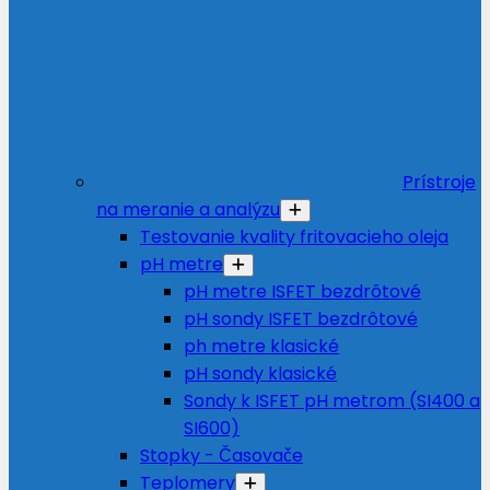
Prístroje
na meranie a analýzu
Testovanie kvality fritovacieho oleja
pH metre
pH metre ISFET bezdrôtové
pH sondy ISFET bezdrôtové
ph metre klasické
pH sondy klasické
Sondy k ISFET pH metrom (SI400 a
SI600)
Stopky - Časovače
Teplomery