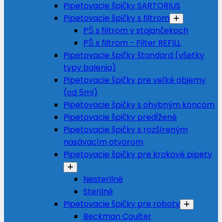
Pipetovacie špičky SARTORIUS
Pipetovacie špičky s filtrom
PŠ s filtrom v stojančekoch
PŠ s filtrom - Filter REFILL
Pipetovacie špičky štandard (všetky
typy balenia)
Pipetovacie špičky pre veľké objemy
(od 5ml)
Pipetovacie špičky s ohybným koncom
Pipetovacie špičky predĺžené
Pipetovacie špičky s rozšíreným
nasávacím otvorom
Pipetovacie špičky pre krokové pipety
Nesterilné
Sterilné
Pipetovacie špičky pre roboty
Beckman Coulter