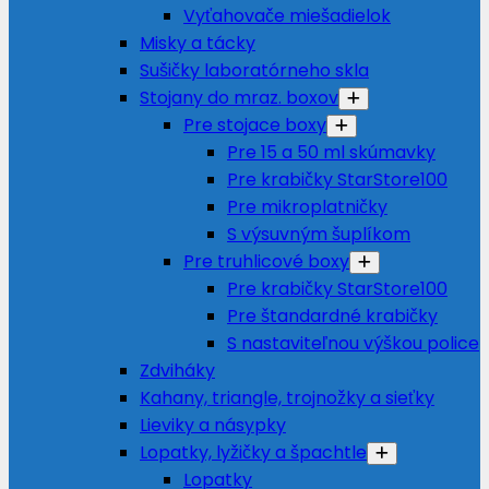
Vyťahovače miešadielok
Misky a tácky
Sušičky laboratórneho skla
Stojany do mraz. boxov
Pre stojace boxy
Pre 15 a 50 ml skúmavky
Pre krabičky StarStore100
Pre mikroplatničky
S výsuvným šuplíkom
Pre truhlicové boxy
Pre krabičky StarStore100
Pre štandardné krabičky
S nastaviteľnou výškou police
Zdviháky
Kahany, triangle, trojnožky a sieťky
Lieviky a násypky
Lopatky, lyžičky a špachtle
Lopatky