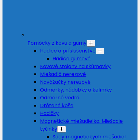
Pomôcky z kovu a gumy
Hadice a príslušenstvo
Hadice gumové
Kovové stojany na skúmavky
Miešadlá nerezové
Navážačky nerezové
Odmerky, nádobky a kelímky
Odmerné vedrá
Drôtené koše
Hadičky
Magnetické miešadielka, Miešacie
tyčinky
Sady magnetických miešadiel