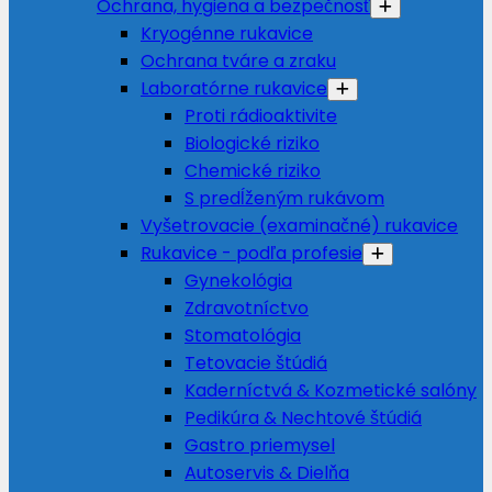
Ochrana, hygiena a bezpečnosť
Kryogénne rukavice
Ochrana tváre a zraku
Laboratórne rukavice
Proti rádioaktivite
Biologické riziko
Chemické riziko
S predĺženým rukávom
Vyšetrovacie (examinačné) rukavice
Rukavice - podľa profesie
Gynekológia
Zdravotníctvo
Stomatológia
Tetovacie štúdiá
Kaderníctvá & Kozmetické salóny
Pedikúra & Nechtové štúdiá
Gastro priemysel
Autoservis & Dielňa