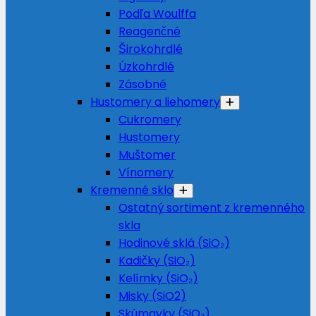
Podľa Woulffa
Reagenčné
Širokohrdlé
Úzkohrdlé
Zásobné
Hustomery a liehomery
Cukromery
Hustomery
Muštomer
Vínomery
Kremenné sklo
Ostatný sortiment z kremenného
skla
Hodinové sklá (SiO₂)
Kadičky (SiO₂)
Kelímky (SiO₂)
Misky (SiO2)
Skúmavky (SiO₂)