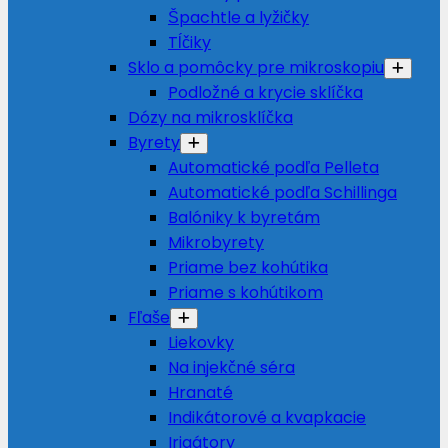
Špachtle a lyžičky
Tĺčiky
Sklo a pomôcky pre mikroskopiu
Podložné a krycie sklíčka
Dózy na mikrosklíčka
Byrety
Automatické podľa Pelleta
Automatické podľa Schillinga
Balóniky k byretám
Mikrobyrety
Priame bez kohútika
Priame s kohútikom
Fľaše
Liekovky
Na injekčné séra
Hranaté
Indikátorové a kvapkacie
Irigátory