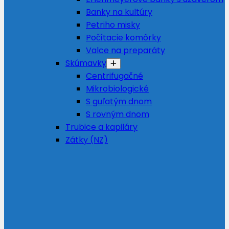
Banky na kultúry
Petriho misky
Počítacie komôrky
Valce na preparáty
Skúmavky
Centrifugačné
Mikrobiologické
S guľatým dnom
S rovným dnom
Trubice a kapiláry
Zátky (NZ)