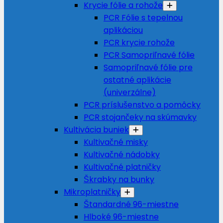
Krycie fólie a rohože
PCR Fólie s tepelnou
aplikáciou
PCR krycie rohože
PCR Samopriľnavé fólie
Samopriľnavé fólie pre
ostatné aplikácie
(univerzálne)
PCR príslušenstvo a pomôcky
PCR stojančeky na skúmavky
Kultivácia buniek
Kultivačné misky
Kultivačné nádobky
Kultivačné platničky
Škrabky na bunky
Mikroplatničky
Štandardné 96-miestne
Hlboké 96-miestne