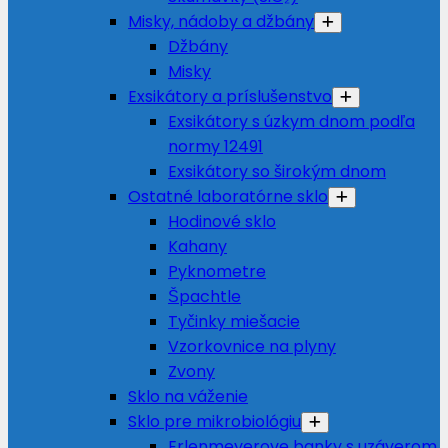
Misky, nádoby a džbány
Džbány
Misky
Exsikátory a príslušenstvo
Exsikátory s úzkym dnom podľa
normy 12491
Exsikátory so širokým dnom
Ostatné laboratórne sklo
Hodinové sklo
Kahany
Pyknometre
Špachtle
Tyčinky miešacie
Vzorkovnice na plyny
Zvony
Sklo na váženie
Sklo pre mikrobiológiu
Erlenmeyerove banky s uzáverom