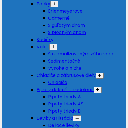
Banky
Erlenmeyerové
Odmerné
S guľatým dnom
S plochým dnom
Kadičky
Valce
S normalizovaným zábrusom
Sedimentačné
Vysoké a nízke
Chladiče a zábrusové diely
Chladiče
Pipety delené a nedelené
Pipety triedy A
Pipety triedy AS
Pipety triedy B
Lieviky a filtrácia
Deliace lieviky