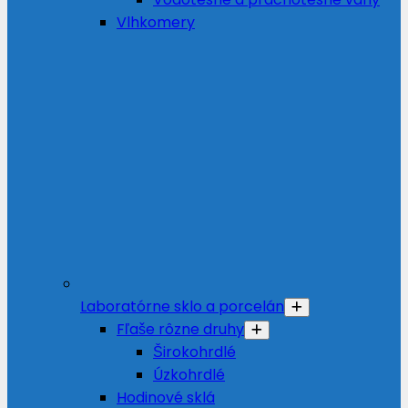
Vlhkomery
Laboratórne sklo a porcelán
Fľaše rôzne druhy
Širokohrdlé
Úzkohrdlé
Hodinové sklá