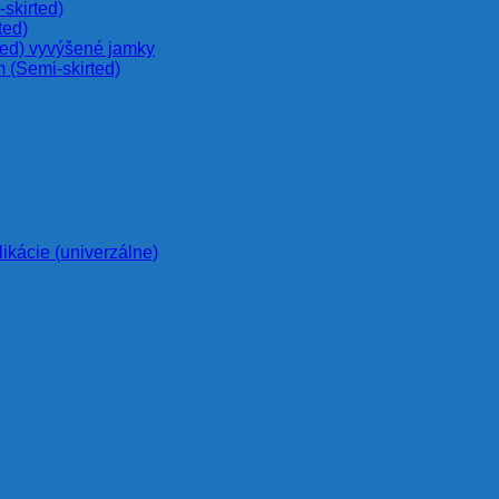
skirted)
ted)
ted) vyvýšené jamky
 (Semi-skirted)
likácie (univerzálne)