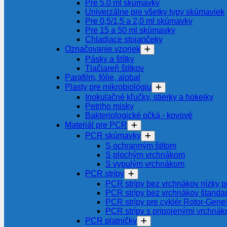
Pre 5.0 ml skúmavky
Univerzálne pre všetky typy skúmaviek
Pre 0,5/1,5 a 2,0 ml skúmavky
Pre 15 a 50 ml skúmavky
Chladiace stojančeky
Označovanie vzoriek
Pásky a štítky
Tlačiareň štítkov
Parafilm, fólie, alobal
Plasty pre mikrobiológiu
Inokulačné kľučky, stierky a hokejky
Petriho misky
Bakteriologické očká - kovové
Materiál pre PCR
PCR skúmavky
S ochranným štítom
S plochým vrchnákom
S vypulým vrchnákom
PCR strípy
PCR strípy bez vrchnákov nízky pr
PCR strípy bez vrchnákov štanda
PCR strípy pre cyklér Rotor-Gen
PCR strípy s pripojenými vrchnák
PCR platničky