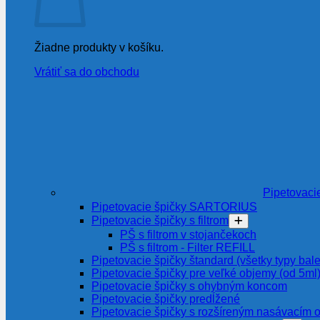
Žiadne produkty v košíku.
Vrátiť sa do obchodu
Pipetovaci
Pipetovacie špičky SARTORIUS
Pipetovacie špičky s filtrom
PŠ s filtrom v stojančekoch
PŠ s filtrom - Filter REFILL
Pipetovacie špičky štandard (všetky typy bale
Pipetovacie špičky pre veľké objemy (od 5ml
Pipetovacie špičky s ohybným koncom
Pipetovacie špičky predĺžené
Pipetovacie špičky s rozšíreným nasávacím 