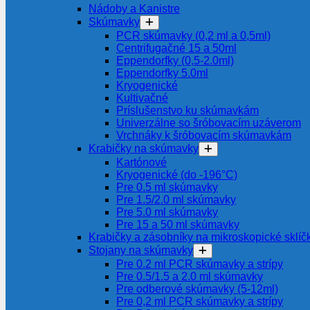
Nádoby a Kanistre
Skúmavky
PCR skúmavky (0,2 ml a 0,5ml)
Centrifugačné 15 a 50ml
Eppendorfky (0,5-2.0ml)
Eppendorfky 5.0ml
Kryogenické
Kultivačné
Príslušenstvo ku skúmavkám
Univerzálne so šróbovacím uzáverom
Vrchnáky k šróbovacím skúmavkám
Krabičky na skúmavky
Kartónové
Kryogenické (do -196°C)
Pre 0.5 ml skúmavky
Pre 1.5/2.0 ml skúmavky
Pre 5.0 ml skúmavky
Pre 15 a 50 ml skúmavky
Krabičky a zásobníky na mikroskopické sklíč
Stojany na skúmavky
Pre 0.2 ml PCR skúmavky a strípy
Pre 0.5/1.5 a 2.0 ml skúmavky
Pre odberové skúmavky (5-12ml)
Pre 0,2 ml PCR skúmavky a strípy