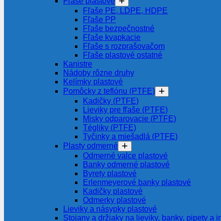
Fľaše plastové
Fľaše PE, LDPE, HDPE
Fľaše PP
Fľaše bezpečnostné
Fľaše kvapkacie
Fľaše s rozprašovačom
Fľaše plastové ostatné
Kanistre
Nádoby rôzne druhy
Kelímky plastové
Pomôcky z teflónu (PTFE)
Kadičky (PTFE)
Lieviky pre fľaše (PTFE)
Misky odparovacie (PTFE)
Tégliky (PTFE)
Tyčinky a miešadlá (PTFE)
Plasty odmerné
Odmerné valce plastové
Banky odmerné plastové
Byrety plastové
Erlenmeyerové banky plastové
Kadičky plastové
Odmerky plastové
Lieviky a násypky plastové
Stojany a držiaky na lieviky, banky, pipety a i