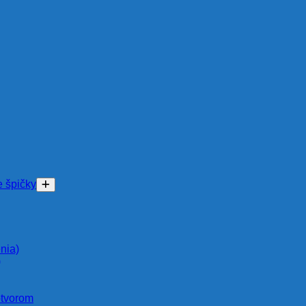
e špičky
nia)
)
otvorom