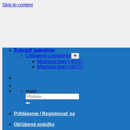
Skip to content
Zobraziť kategórie
Chladenie a mrazenie
Mraziace boxy (-45°C)
Mraziace boxy (-60°C)
Hľadať:
Prihlásenie / Registrovať sa
Obľúbené položky