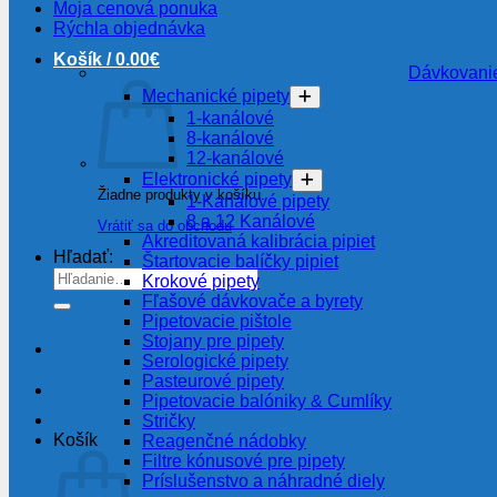
Moja cenová ponuka
Rýchla objednávka
Košík /
0.00
€
Dávkovanie
Mechanické pipety
1-kanálové
8-kanálové
12-kanálové
Elektronické pipety
Žiadne produkty v košíku.
1-Kanálové pipety
8 a 12 Kanálové
Vrátiť sa do obchodu
Akreditovaná kalibrácia pipiet
Hľadať:
Štartovacie balíčky pipiet
Krokové pipety
Fľašové dávkovače a byrety
Pipetovacie pištole
Stojany pre pipety
Serologické pipety
Pasteurové pipety
Pipetovacie balóniky & Cumlíky
Stričky
Košík
Reagenčné nádobky
Filtre kónusové pre pipety
Príslušenstvo a náhradné diely