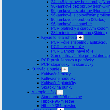
24 a 48-jamkové bez obruby (Non-
96-jamkové bez obruby (Non-Skir
96-jamkové bez obruby (Non-skir
96-jamkové, s polovičným profilom
96-jamkové s obrubou (Skirted)
96-jamkové, strihateľné
PCR platničky s čiarovým kódom
384-miestne s obrubou (Skirted)
Krycie fólie a rohože
PCR Fólie s tepelnou aplikáciou
PCR krycie rohože
PCR Samopriľnavé fólie
Samopriľnavé fólie pre ostatné ap
PCR príslušenstvo a pomôcky
PCR stojančeky na skúmavky
Kultivácia buniek
Kultivačné misky
Kultivačné nádobky
Kultivačné platničky
Škrabky na bunky
Mikroplatničky
Štandardné 96-miestne
Hlboké 96-miestne
Hlboké 384-miestne