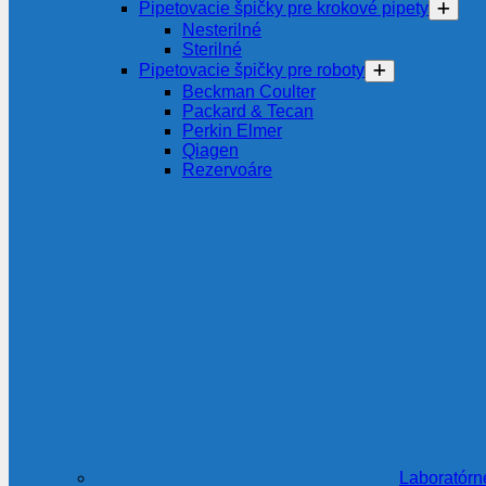
Pipetovacie špičky pre krokové pipety
Nesterilné
Sterilné
Pipetovacie špičky pre roboty
Beckman Coulter
Packard & Tecan
Perkin Elmer
Qiagen
Rezervoáre
Laboratórn