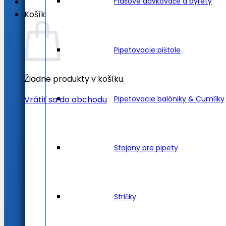
Fľašové dávkovače a byrety
Košík
Pipetovacie pištole
Žiadne produkty v košíku.
Pipetovacie balóniky & Cumlíky
Vrátiť sa do obchodu
Stojany pre pipety
Stričky