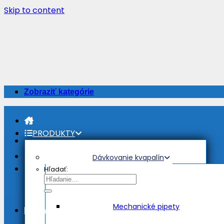
Skip to content
Zobraziť kategórie
PRODUKTY
Dávkovanie kvapalín
Hľadať:
Mechanické pipety
Prihlásenie / Registrovať sa