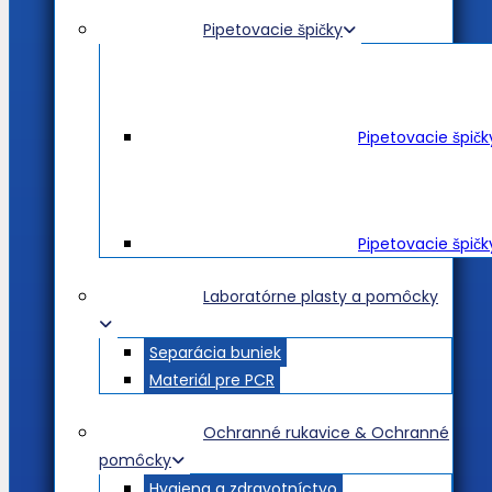
Pipetovacie špičky
Pipetovacie špič
Pipetovacie špičk
Laboratórne plasty a pomôcky
Separácia buniek
Materiál pre PCR
Ochranné rukavice & Ochranné
pomôcky
Hygiena a zdravotníctvo