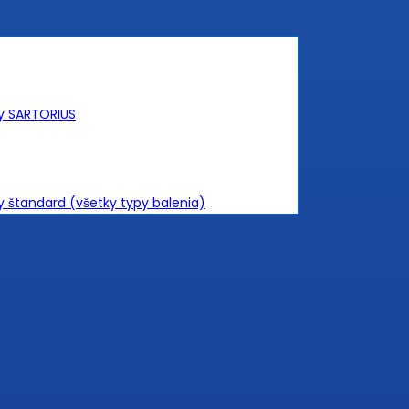
ky SARTORIUS
y štandard (všetky typy balenia)