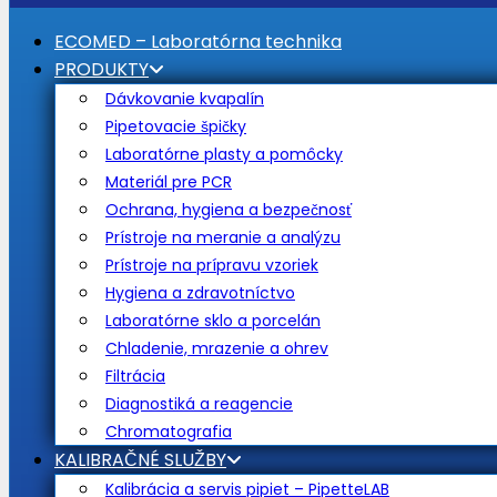
ECOMED – Laboratórna technika
PRODUKTY
Dávkovanie kvapalín
Pipetovacie špičky
Laboratórne plasty a pomôcky
Materiál pre PCR
Ochrana, hygiena a bezpečnosť
Prístroje na meranie a analýzu
Prístroje na prípravu vzoriek
Hygiena a zdravotníctvo
Laboratórne sklo a porcelán
Chladenie, mrazenie a ohrev
Filtrácia
Diagnostiká a reagencie
Chromatografia
KALIBRAČNÉ SLUŽBY
Kalibrácia a servis pipiet – PipetteLAB