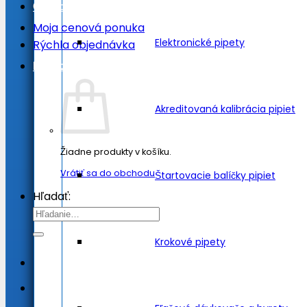
Obľúbené položky
Moja cenová ponuka
Elektronické pipety
Rýchla objednávka
Košík /
0.00
€
Akreditovaná kalibrácia pipiet
Žiadne produkty v košíku.
Vrátiť sa do obchodu
Štartovacie balíčky pipiet
Hľadať:
Krokové pipety