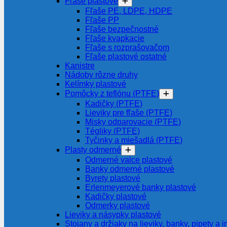
Fľaše plastové
Fľaše PE, LDPE, HDPE
Fľaše PP
Fľaše bezpečnostné
Fľaše kvapkacie
Fľaše s rozprašovačom
Fľaše plastové ostatné
Kanistre
Nádoby rôzne druhy
Kelímky plastové
Pomôcky z teflónu (PTFE)
Kadičky (PTFE)
Lieviky pre fľaše (PTFE)
Misky odparovacie (PTFE)
Tégliky (PTFE)
Tyčinky a miešadlá (PTFE)
Plasty odmerné
Odmerné valce plastové
Banky odmerné plastové
Byrety plastové
Erlenmeyerové banky plastové
Kadičky plastové
Odmerky plastové
Lieviky a násypky plastové
Stojany a držiaky na lieviky, banky, pipety a i