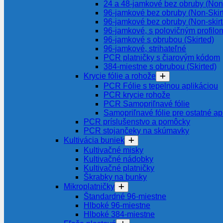
24 a 48-jamkové bez obruby (Non-
96-jamkové bez obruby (Non-Skir
96-jamkové bez obruby (Non-skir
96-jamkové, s polovičným profilom
96-jamkové s obrubou (Skirted)
96-jamkové, strihateľné
PCR platničky s čiarovým kódom
384-miestne s obrubou (Skirted)
Krycie fólie a rohože
PCR Fólie s tepelnou aplikáciou
PCR krycie rohože
PCR Samopriľnavé fólie
Samopriľnavé fólie pre ostatné ap
PCR príslušenstvo a pomôcky
PCR stojančeky na skúmavky
Kultivácia buniek
Kultivačné misky
Kultivačné nádobky
Kultivačné platničky
Škrabky na bunky
Mikroplatničky
Štandardné 96-miestne
Hlboké 96-miestne
Hlboké 384-miestne