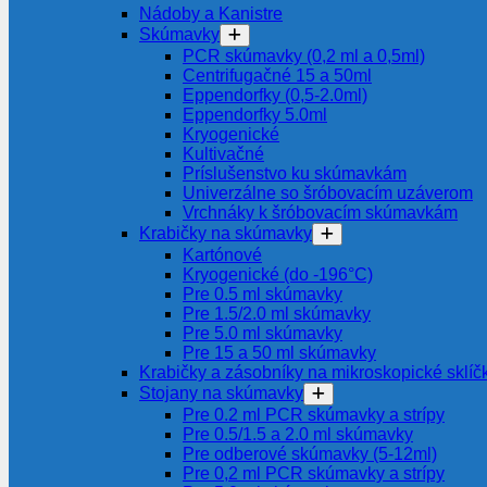
Nádoby a Kanistre
Skúmavky
PCR skúmavky (0,2 ml a 0,5ml)
Centrifugačné 15 a 50ml
Eppendorfky (0,5-2.0ml)
Eppendorfky 5.0ml
Kryogenické
Kultivačné
Príslušenstvo ku skúmavkám
Univerzálne so šróbovacím uzáverom
Vrchnáky k šróbovacím skúmavkám
Krabičky na skúmavky
Kartónové
Kryogenické (do -196°C)
Pre 0.5 ml skúmavky
Pre 1.5/2.0 ml skúmavky
Pre 5.0 ml skúmavky
Pre 15 a 50 ml skúmavky
Krabičky a zásobníky na mikroskopické sklíč
Stojany na skúmavky
Pre 0.2 ml PCR skúmavky a strípy
Pre 0.5/1.5 a 2.0 ml skúmavky
Pre odberové skúmavky (5-12ml)
Pre 0,2 ml PCR skúmavky a strípy