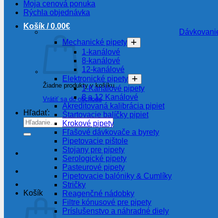
Moja cenová ponuka
Rýchla objednávka
Košík /
0.00
€
Dávkovanie
Mechanické pipety
1-kanálové
8-kanálové
12-kanálové
Elektronické pipety
Žiadne produkty v košíku.
1-Kanálové pipety
8 a 12 Kanálové
Vrátiť sa do obchodu
Akreditovaná kalibrácia pipiet
Hľadať:
Štartovacie balíčky pipiet
Krokové pipety
Fľašové dávkovače a byrety
Pipetovacie pištole
Stojany pre pipety
Serologické pipety
Pasteurové pipety
Pipetovacie balóniky & Cumlíky
Stričky
Košík
Reagenčné nádobky
Filtre kónusové pre pipety
Príslušenstvo a náhradné diely