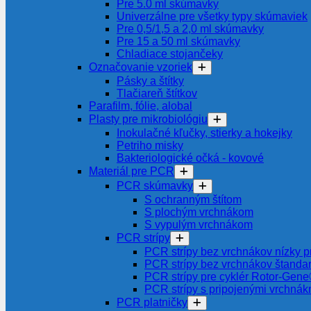
Pre 5.0 ml skúmavky
Univerzálne pre všetky typy skúmaviek
Pre 0,5/1,5 a 2,0 ml skúmavky
Pre 15 a 50 ml skúmavky
Chladiace stojančeky
Označovanie vzoriek
Pásky a štítky
Tlačiareň štítkov
Parafilm, fólie, alobal
Plasty pre mikrobiológiu
Inokulačné kľučky, stierky a hokejky
Petriho misky
Bakteriologické očká - kovové
Materiál pre PCR
PCR skúmavky
S ochranným štítom
S plochým vrchnákom
S vypulým vrchnákom
PCR strípy
PCR strípy bez vrchnákov nízky pr
PCR strípy bez vrchnákov štanda
PCR strípy pre cyklér Rotor-Gen
PCR strípy s pripojenými vrchnák
PCR platničky