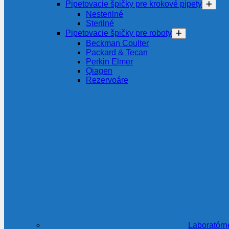
Pipetovacie špičky pre krokové pipety
Nesterilné
Sterilné
Pipetovacie špičky pre roboty
Beckman Coulter
Packard & Tecan
Perkin Elmer
Qiagen
Rezervoáre
Laboratórn