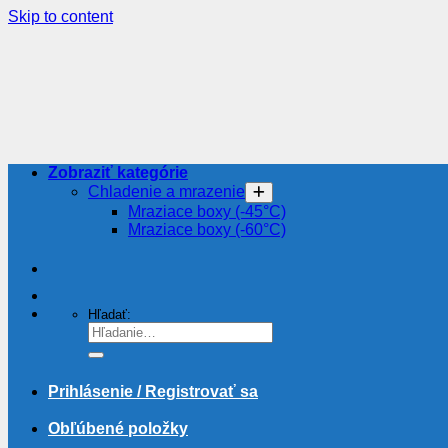
Skip to content
Zobraziť kategórie
Chladenie a mrazenie
Mraziace boxy (-45°C)
Mraziace boxy (-60°C)
Hľadať:
Prihlásenie / Registrovať sa
Obľúbené položky