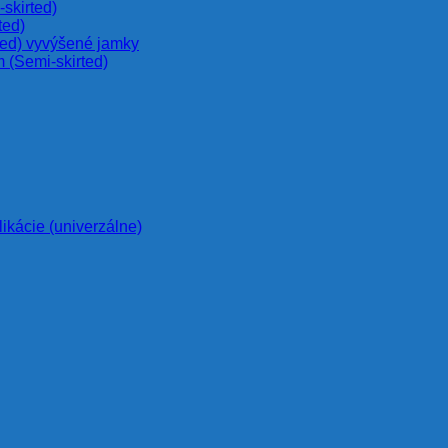
skirted)
ted)
ted) vyvýšené jamky
 (Semi-skirted)
likácie (univerzálne)