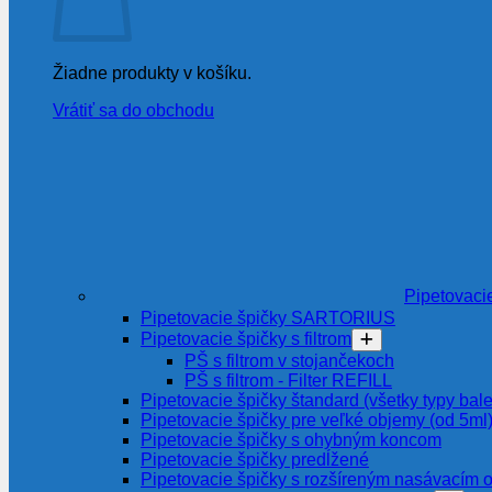
Žiadne produkty v košíku.
Vrátiť sa do obchodu
Pipetovaci
Pipetovacie špičky SARTORIUS
Pipetovacie špičky s filtrom
PŠ s filtrom v stojančekoch
PŠ s filtrom - Filter REFILL
Pipetovacie špičky štandard (všetky typy bale
Pipetovacie špičky pre veľké objemy (od 5ml
Pipetovacie špičky s ohybným koncom
Pipetovacie špičky predĺžené
Pipetovacie špičky s rozšíreným nasávacím 