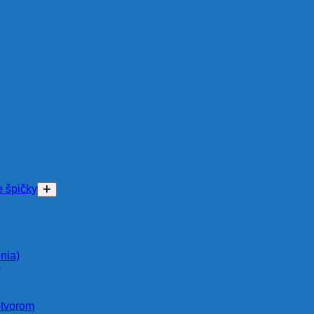
e špičky
nia)
)
otvorom