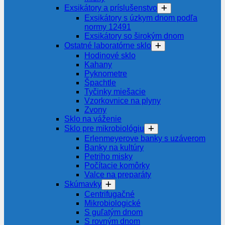
Exsikátory a príslušenstvo
Exsikátory s úzkym dnom podľa
normy 12491
Exsikátory so širokým dnom
Ostatné laboratórne sklo
Hodinové sklo
Kahany
Pyknometre
Špachtle
Tyčinky miešacie
Vzorkovnice na plyny
Zvony
Sklo na váženie
Sklo pre mikrobiológiu
Erlenmeyerove banky s uzáverom
Banky na kultúry
Petriho misky
Počítacie komôrky
Valce na preparáty
Skúmavky
Centrifugačné
Mikrobiologické
S guľatým dnom
S rovným dnom