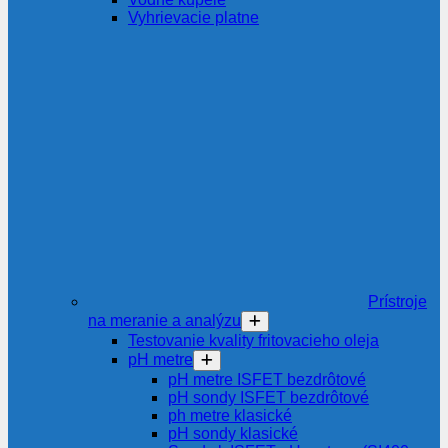
Vyhrievacie platne
Prístroje
na meranie a analýzu
Testovanie kvality fritovacieho oleja
pH metre
pH metre ISFET bezdrôtové
pH sondy ISFET bezdrôtové
ph metre klasické
pH sondy klasické