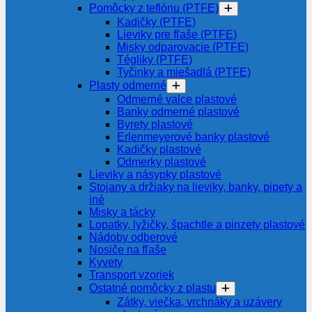
Pomôcky z teflónu (PTFE)
Kadičky (PTFE)
Lieviky pre fľaše (PTFE)
Misky odparovacie (PTFE)
Tégliky (PTFE)
Tyčinky a miešadlá (PTFE)
Plasty odmerné
Odmerné valce plastové
Banky odmerné plastové
Byrety plastové
Erlenmeyerové banky plastové
Kadičky plastové
Odmerky plastové
Lieviky a násypky plastové
Stojany a držiaky na lieviky, banky, pipety a
iné
Misky a tácky
Lopatky, lyžičky, špachtle a pinzety plastové
Nádoby odberové
Nosiče na fľaše
Kyvety
Transport vzoriek
Ostatné pomôcky z plastu
Zátky, viečka, vrchnáky a uzávery