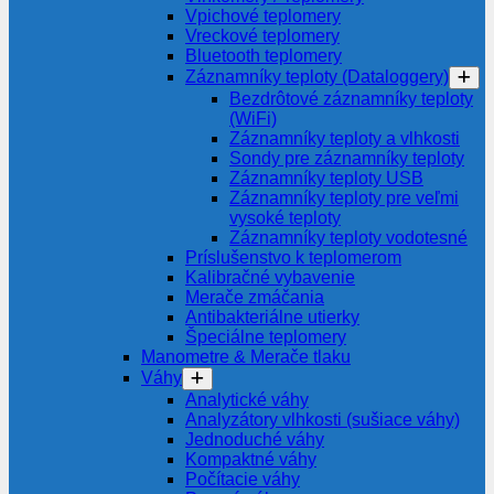
Vpichové teplomery
Vreckové teplomery
Bluetooth teplomery
Záznamníky teploty (Dataloggery)
Bezdrôtové záznamníky teploty
(WiFi)
Záznamníky teploty a vlhkosti
Sondy pre záznamníky teploty
Záznamníky teploty USB
Záznamníky teploty pre veľmi
vysoké teploty
Záznamníky teploty vodotesné
Príslušenstvo k teplomerom
Kalibračné vybavenie
Merače zmáčania
Antibakteriálne utierky
Špeciálne teplomery
Manometre & Merače tlaku
Váhy
Analytické váhy
Analyzátory vlhkosti (sušiace váhy)
Jednoduché váhy
Kompaktné váhy
Počítacie váhy