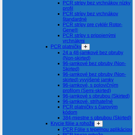
PCR strípy bez vrchnákov nízky
profil
PCR strípy bez vrchnákov
štandardné
PCR strípy pre cyklér Rotor-
Gene®
PCR strípy s pripojenými
vrchnákmi
PCR platničky
24 a 48-jamkové bez obruby
(Non-skirted)
96-jamkové bez obruby (Non-
Skirted)
96-jamkové bez obruby (Non-
skirted) vyvýšené jamky
96-jamkové, s polovičným
profilom (Semi-skirted)
96-jamkové s obrubou (Skirted)
96-jamkové, strihateľné
PCR platničky s čiarovým
kódom
384-miestne s obrubou (Skirted)
Krycie fólie a rohože
PCR Fólie s tepelnou aplikáciou
PCR krycie rohože