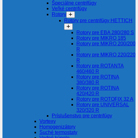
Špeciálne centrifúgy
Veľké centrifúgy
Rotory
Rotory pre centrifúgy HETTICH
Rotory pre EBA 280/280 S
Rotory pre MIKRO 185
Rotory pre MIKRO 200/200
R
Rotory pre MIKRO 220/220
R
Rotory pre ROTANTA
460/460 R
Rotory pre ROTINA
380/380 R
Rotory pre ROTINA
420/420 R
Rotory pre ROTOFIX 32 A
Rotory pre UNIVERSAL
320/320 R
Príslušenstvo pre centrifúgy
Vortexy
Homogenizátory
Suché termostaty
Vodné kúpele