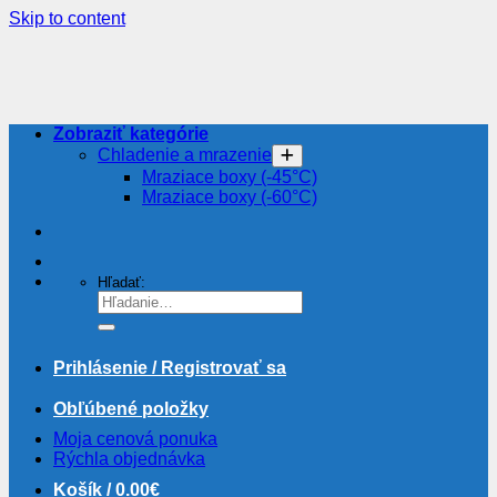
Skip to content
Zobraziť kategórie
Chladenie a mrazenie
Mraziace boxy (-45°C)
Mraziace boxy (-60°C)
Hľadať:
Prihlásenie / Registrovať sa
Obľúbené položky
Moja cenová ponuka
Rýchla objednávka
Košík /
0.00
€