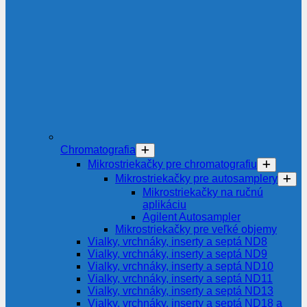
Chromatografia
Mikrostriekačky pre chromatografiu
Mikrostriekačky pre autosamplery
Mikrostriekačky na ručnú
aplikáciu
Agilent Autosampler
Mikrostriekačky pre veľké objemy
Vialky, vrchnáky, inserty a septá ND8
Vialky, vrchnáky, inserty a septá ND9
Vialky, vrchnáky, inserty a septá ND10
Vialky, vrchnáky, inserty a septá ND11
Vialky, vrchnáky, inserty a septá ND13
Vialky, vrchnáky, inserty a septá ND18 a