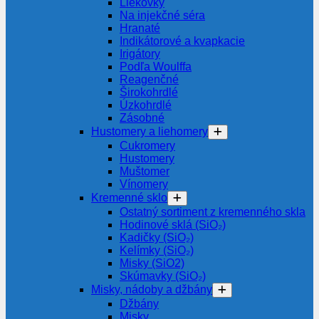
Liekovky
Na injekčné séra
Hranaté
Indikátorové a kvapkacie
Irigátory
Podľa Woulffa
Reagenčné
Širokohrdlé
Úzkohrdlé
Zásobné
Hustomery a liehomery
Cukromery
Hustomery
Muštomer
Vínomery
Kremenné sklo
Ostatný sortiment z kremenného skla
Hodinové sklá (SiO₂)
Kadičky (SiO₂)
Kelímky (SiO₂)
Misky (SiO2)
Skúmavky (SiO₂)
Misky, nádoby a džbány
Džbány
Misky