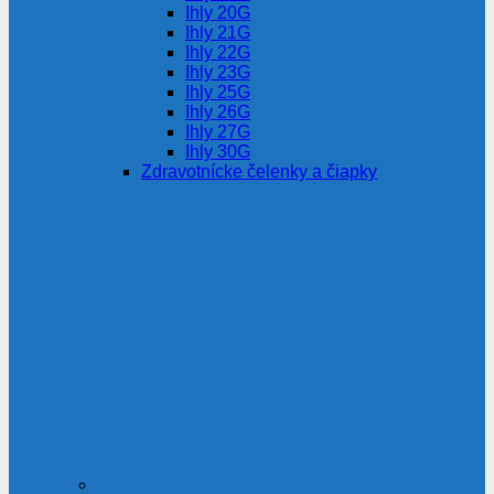
Ihly 20G
Ihly 21G
Ihly 22G
Ihly 23G
Ihly 25G
Ihly 26G
Ihly 27G
Ihly 30G
Zdravotnícke čelenky a čiapky