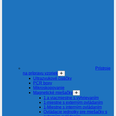
Prístroje
na prípravu vzoriek
Ultrazvukové čističky
PCR boxy
Mikroskopovanie
Magnetické miešačky
1 a viacmiestne s vyhrievaním
1-miestne s externým ovládaním
1-Miestne s interným ovládaním
Ovládacie jednotky pre miešačky s