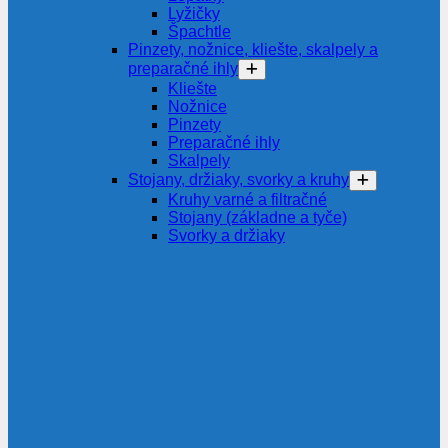
Lyžičky
Špachtle
Pinzety, nožnice, kliešte, skalpely a
preparačné ihly
Kliešte
Nožnice
Pinzety
Preparačné ihly
Skalpely
Stojany, držiaky, svorky a kruhy
Kruhy varné a filtračné
Stojany (základne a tyče)
Svorky a držiaky