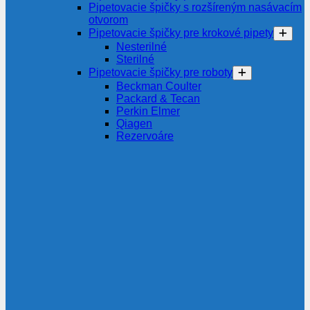
Pipetovacie špičky s rozšíreným nasávacím
otvorom
Pipetovacie špičky pre krokové pipety
Nesterilné
Sterilné
Pipetovacie špičky pre roboty
Beckman Coulter
Packard & Tecan
Perkin Elmer
Qiagen
Rezervoáre