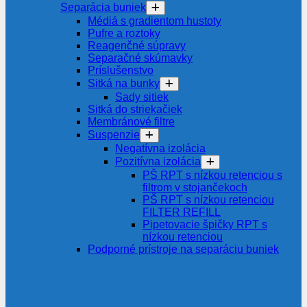
Separácia buniek
Médiá s gradientom hustoty
Pufre a roztoky
Reagenčné súpravy
Separačné skúmavky
Príslušenstvo
Sitká na bunky
Sady sitiek
Sitká do striekačiek
Membránové filtre
Suspenzie
Negatívna izolácia
Pozitívna izolácia
PŠ RPT s nízkou retenciou s
filtrom v stojančekoch
PŠ RPT s nízkou retenciou
FILTER REFILL
Pipetovacie špičky RPT s
nízkou retenciou
Podporné prístroje na separáciu buniek