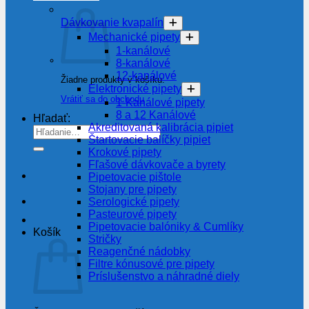
Dávkovanie kvapalín
Mechanické pipety
1-kanálové
8-kanálové
12-kanálové
Žiadne produkty v košíku.
Elektronické pipety
Vrátiť sa do obchodu
1-Kanálové pipety
8 a 12 Kanálové
Hľadať:
Akreditovaná kalibrácia pipiet
Štartovacie balíčky pipiet
Krokové pipety
Fľašové dávkovače a byrety
Pipetovacie pištole
Stojany pre pipety
Serologické pipety
Pasteurové pipety
Pipetovacie balóniky & Cumlíky
Košík
Stričky
Reagenčné nádobky
Filtre kónusové pre pipety
Príslušenstvo a náhradné diely