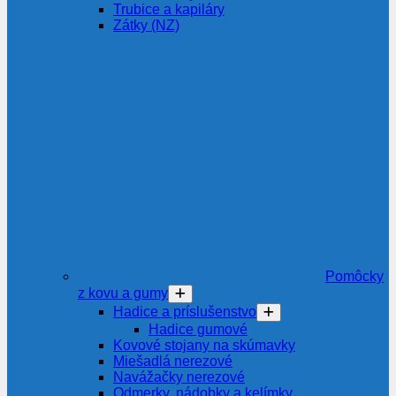
Trubice a kapiláry
Zátky (NZ)
Pomôcky
z kovu a gumy
Hadice a príslušenstvo
Hadice gumové
Kovové stojany na skúmavky
Miešadlá nerezové
Navážačky nerezové
Odmerky, nádobky a kelímky