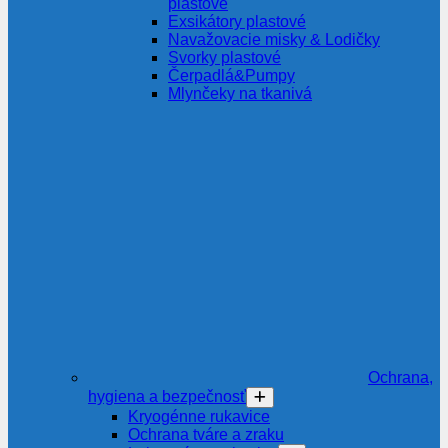
plastové
Exsikátory plastové
Navažovacie misky & Lodičky
Svorky plastové
Čerpadlá&Pumpy
Mlynčeky na tkanivá
Ochrana,
hygiena a bezpečnosť
Kryogénne rukavice
Ochrana tváre a zraku