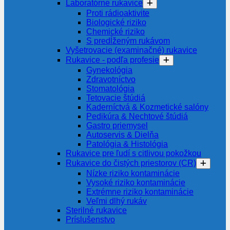
Laboratórne rukavice
Proti rádioaktivite
Biologické riziko
Chemické riziko
S predĺženým rukávom
Vyšetrovacie (examinačné) rukavice
Rukavice - podľa profesie
Gynekológia
Zdravotníctvo
Stomatológia
Tetovacie štúdiá
Kaderníctvá & Kozmetické salóny
Pedikúra & Nechtové štúdiá
Gastro priemysel
Autoservis & Dielňa
Patológia & Histológia
Rukavice pre ľudí s citlivou pokožkou
Rukavice do čistých priestorov (CR)
Nízke riziko kontaminácie
Vysoké riziko kontaminácie
Extrémne riziko kontaminácie
Veľmi dlhý rukáv
Sterilné rukavice
Príslušenstvo