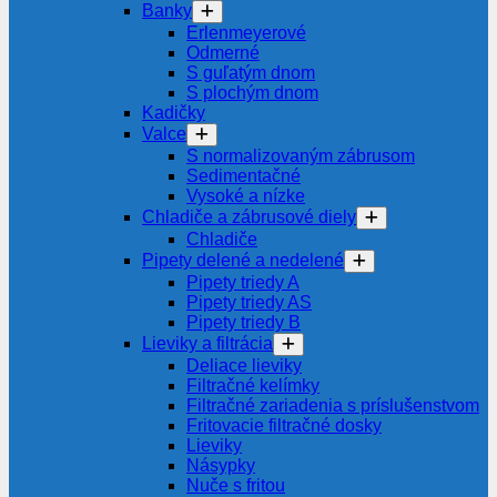
Banky
Erlenmeyerové
Odmerné
S guľatým dnom
S plochým dnom
Kadičky
Valce
S normalizovaným zábrusom
Sedimentačné
Vysoké a nízke
Chladiče a zábrusové diely
Chladiče
Pipety delené a nedelené
Pipety triedy A
Pipety triedy AS
Pipety triedy B
Lieviky a filtrácia
Deliace lieviky
Filtračné kelímky
Filtračné zariadenia s príslušenstvom
Fritovacie filtračné dosky
Lieviky
Násypky
Nuče s fritou