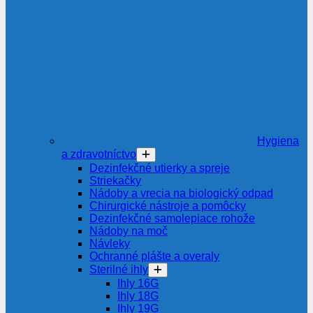
Hygiena
a zdravotníctvo
Dezinfekčné utierky a spreje
Striekačky
Nádoby a vrecia na biologický odpad
Chirurgické nástroje a pomôcky
Dezinfekčné samolepiace rohože
Nádoby na moč
Návleky
Ochranné plášte a overaly
Sterilné ihly
Ihly 16G
Ihly 18G
Ihly 19G