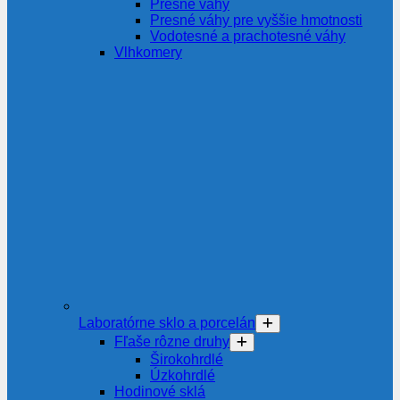
Presné váhy
Presné váhy pre vyššie hmotnosti
Vodotesné a prachotesné váhy
Vlhkomery
Laboratórne sklo a porcelán
Fľaše rôzne druhy
Širokohrdlé
Úzkohrdlé
Hodinové sklá