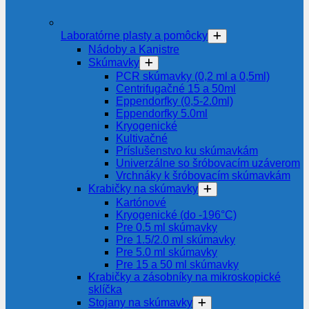
Laboratórne plasty a pomôcky
Nádoby a Kanistre
Skúmavky
PCR skúmavky (0,2 ml a 0,5ml)
Centrifugačné 15 a 50ml
Eppendorfky (0,5-2.0ml)
Eppendorfky 5.0ml
Kryogenické
Kultivačné
Príslušenstvo ku skúmavkám
Univerzálne so šróbovacím uzáverom
Vrchnáky k šróbovacím skúmavkám
Krabičky na skúmavky
Kartónové
Kryogenické (do -196°C)
Pre 0.5 ml skúmavky
Pre 1.5/2.0 ml skúmavky
Pre 5.0 ml skúmavky
Pre 15 a 50 ml skúmavky
Krabičky a zásobníky na mikroskopické
sklíčka
Stojany na skúmavky