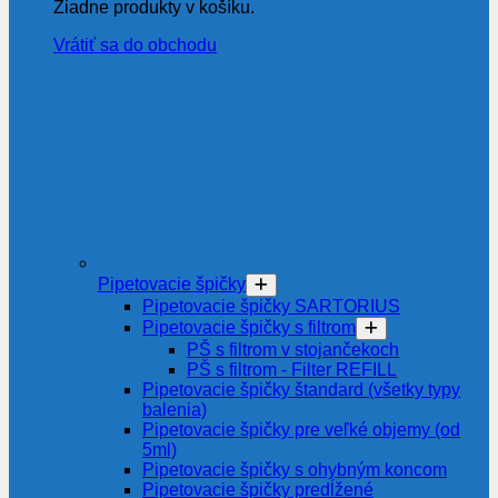
Žiadne produkty v košíku.
Vrátiť sa do obchodu
Pipetovacie špičky
Pipetovacie špičky SARTORIUS
Pipetovacie špičky s filtrom
PŠ s filtrom v stojančekoch
PŠ s filtrom - Filter REFILL
Pipetovacie špičky štandard (všetky typy
balenia)
Pipetovacie špičky pre veľké objemy (od
5ml)
Pipetovacie špičky s ohybným koncom
Pipetovacie špičky predĺžené