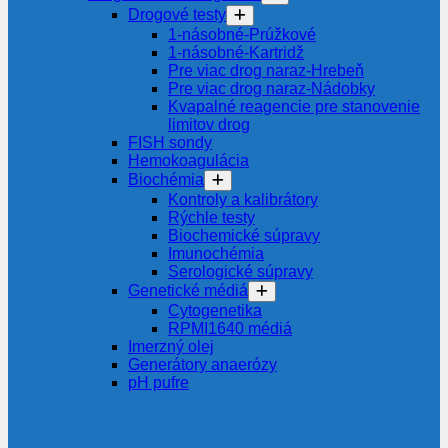
Drogové testy
1-násobné-Prúžkové
1-násobné-Kartridž
Pre viac drog naraz-Hrebeň
Pre viac drog naraz-Nádobky
Kvapalné reagencie pre stanovenie
limitov drog
FISH sondy
Hemokoagulácia
Biochémia
Kontroly a kalibrátory
Rýchle testy
Biochemické súpravy
Imunochémia
Serologické súpravy
Genetické médiá
Cytogenetika
RPMI1640 médiá
Imerzný olej
Generátory anaerózy
pH pufre