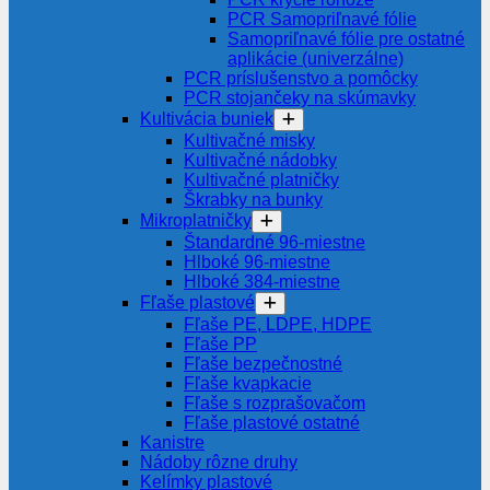
PCR Samopriľnavé fólie
Samopriľnavé fólie pre ostatné
aplikácie (univerzálne)
PCR príslušenstvo a pomôcky
PCR stojančeky na skúmavky
Kultivácia buniek
Kultivačné misky
Kultivačné nádobky
Kultivačné platničky
Škrabky na bunky
Mikroplatničky
Štandardné 96-miestne
Hlboké 96-miestne
Hlboké 384-miestne
Fľaše plastové
Fľaše PE, LDPE, HDPE
Fľaše PP
Fľaše bezpečnostné
Fľaše kvapkacie
Fľaše s rozprašovačom
Fľaše plastové ostatné
Kanistre
Nádoby rôzne druhy
Kelímky plastové