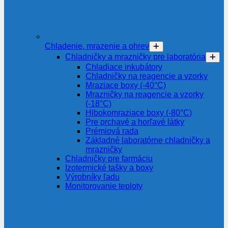
Chladenie, mrazenie a ohrev
Chladničky a mrazničky pre laboratória
Chladiace inkubátory
Chladničky na reagencie a vzorky
Mraziace boxy (-40°C)
Mrazničky na reagencie a vzorky
(-18°C)
Hlbokomraziace boxy (-80°C)
Pre prchavé a horľavé látky
Prémiová rada
Základné laboratórne chladničky a
mrazničky
Chladničky pre farmáciu
Izotermické tašky a boxy
Výrobníky ľadu
Monitorovanie teploty