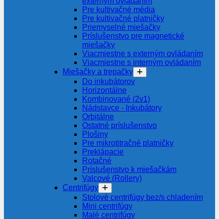
externým ovládaním
Pre kultivačné média
Pre kultivačné platničky
Priemyselné miešačky
Príslušenstvo pre magnetické
miešačky
Viacmiestne s externým ovládaním
Viacmiestne s interným ovládaním
Miešačky a trepačky
Do inkubátorov
Horizontálne
Kombinované (2v1)
Nádstavce - Inkubátory
Orbitálne
Ostatné príslušenstvo
Plošiny
Pre mikrotitračné platničky
Preklápacie
Rotačné
Príslušenstvo k miešačkám
Valcové (Rollery)
Centrifúgy
Stolové centrifúgy bez/s chladením
Mini centrifúgy
Malé centrifúgy