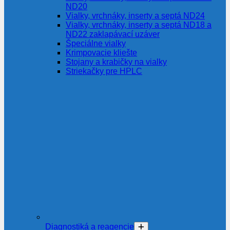
ND20
Vialky, vrchnáky, inserty a septá ND24
Vialky, vrchnáky, inserty a septá ND18 a
ND22 zaklapávací uzáver
Špeciálne vialky
Krimpovacie kliešte
Stojany a krabičky na vialky
Striekačky pre HPLC
Diagnostiká a reagencie