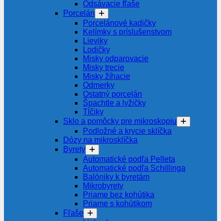
Odsávacie fľaše
Porcelán
Porcelánové kadičky
Kelímky s príslušenstvom
Lieviky
Lodičky
Misky odparovacie
Misky trecie
Misky žíhacie
Odmerky
Ostatný porcelán
Špachtle a lyžičky
Tĺčiky
Sklo a pomôcky pre mikroskopiu
Podložné a krycie sklíčka
Dózy na mikrosklíčka
Byrety
Automatické podľa Pelleta
Automatické podľa Schillinga
Balóniky k byretám
Mikrobyrety
Priame bez kohútika
Priame s kohútikom
Fľaše