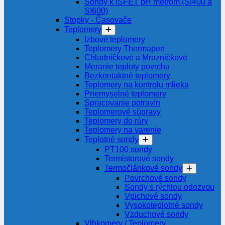
Sondy k ISFET pH metrom (SI400 a
SI600)
Stopky - Časovače
Teplomery
Izbové teplomery
Teplomery Thermapen
Chladničkové a Mrazničkové
Meranie teploty povrchu
Bezkontaktné teplomery
Teplomery na kontrolu mlieka
Priemyselné teplomery
Spracovanie potravín
Teplomerové súpravy
Teplomery do rúry
Teplomery na varenie
Teplotné sondy
PT100 sondy
Termistorové sondy
Termočlánkové sondy
Povrchové sondy
Sondy s rýchlou odozvou
Vpichové sondy
Vysokoteplotné sondy
Vzduchové sondy
Vlhkomery / Teplomery