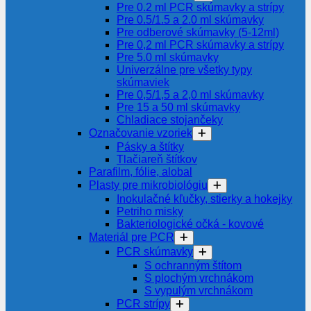
Pre 0.2 ml PCR skúmavky a strípy
Pre 0.5/1.5 a 2.0 ml skúmavky
Pre odberové skúmavky (5-12ml)
Pre 0,2 ml PCR skúmavky a strípy
Pre 5.0 ml skúmavky
Univerzálne pre všetky typy
skúmaviek
Pre 0,5/1,5 a 2,0 ml skúmavky
Pre 15 a 50 ml skúmavky
Chladiace stojančeky
Označovanie vzoriek
Pásky a štítky
Tlačiareň štítkov
Parafilm, fólie, alobal
Plasty pre mikrobiológiu
Inokulačné kľučky, stierky a hokejky
Petriho misky
Bakteriologické očká - kovové
Materiál pre PCR
PCR skúmavky
S ochranným štítom
S plochým vrchnákom
S vypulým vrchnákom
PCR strípy