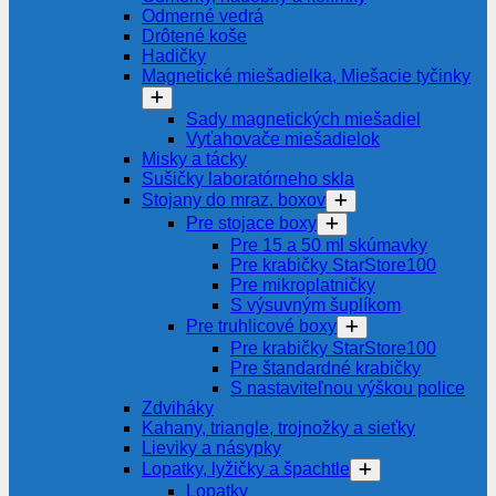
Odmerné vedrá
Drôtené koše
Hadičky
Magnetické miešadielka, Miešacie tyčinky
Sady magnetických miešadiel
Vyťahovače miešadielok
Misky a tácky
Sušičky laboratórneho skla
Stojany do mraz. boxov
Pre stojace boxy
Pre 15 a 50 ml skúmavky
Pre krabičky StarStore100
Pre mikroplatničky
S výsuvným šuplíkom
Pre truhlicové boxy
Pre krabičky StarStore100
Pre štandardné krabičky
S nastaviteľnou výškou police
Zdviháky
Kahany, triangle, trojnožky a sieťky
Lieviky a násypky
Lopatky, lyžičky a špachtle
Lopatky