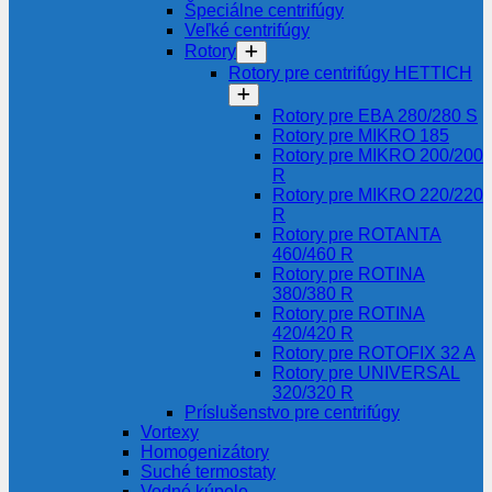
Špeciálne centrifúgy
Veľké centrifúgy
Rotory
Rotory pre centrifúgy HETTICH
Rotory pre EBA 280/280 S
Rotory pre MIKRO 185
Rotory pre MIKRO 200/200
R
Rotory pre MIKRO 220/220
R
Rotory pre ROTANTA
460/460 R
Rotory pre ROTINA
380/380 R
Rotory pre ROTINA
420/420 R
Rotory pre ROTOFIX 32 A
Rotory pre UNIVERSAL
320/320 R
Príslušenstvo pre centrifúgy
Vortexy
Homogenizátory
Suché termostaty
Vodné kúpele