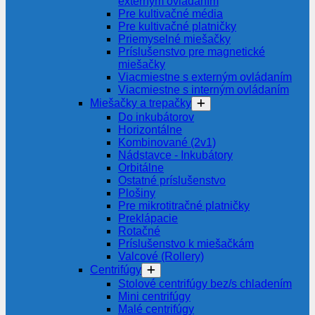
externým ovládaním
Pre kultivačné média
Pre kultivačné platničky
Priemyselné miešačky
Príslušenstvo pre magnetické
miešačky
Viacmiestne s externým ovládaním
Viacmiestne s interným ovládaním
Miešačky a trepačky
Do inkubátorov
Horizontálne
Kombinované (2v1)
Nádstavce - Inkubátory
Orbitálne
Ostatné príslušenstvo
Plošiny
Pre mikrotitračné platničky
Preklápacie
Rotačné
Príslušenstvo k miešačkám
Valcové (Rollery)
Centrifúgy
Stolové centrifúgy bez/s chladením
Mini centrifúgy
Malé centrifúgy