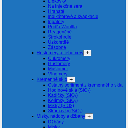
Liekovky
Na injekčné séra
Hranaté
Indikátorové a kvapkacie
Irigátory
Podľa Woulffa
Reagenčné
Širokohrdlé
Úzkohrdlé
Zásobné
Hustomery a liehomery
Cukromery
Hustomery
Muštomer
Vínomery
Kremenné sklo
Ostatný sortiment z kremenného skla
Hodinové sklá (SiO₂)
Kadičky (SiO₂)
Kelímky (SiO₂)
Misky (SiO2)
Skúmavky (SiO₂)
Misky, nádoby a džbány
Džbány
Misky