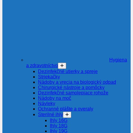
Hygiena
a zdravotníctvo
Dezinfekčné utierky a spreje
Striekačky
Nádoby a vrecia na biologický odpad
Chirurgické nástroje a pomôcky
Dezinfekčné samolepiace rohože
Nádoby na moč
Návleky
Ochranné plášte a overaly
Sterilné ihly
Ihly 16G
Ihly 18G
Ihly 19G