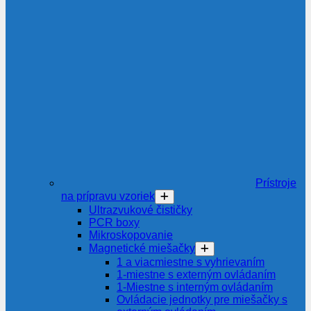
Prístroje
na prípravu vzoriek
Ultrazvukové čističky
PCR boxy
Mikroskopovanie
Magnetické miešačky
1 a viacmiestne s vyhrievaním
1-miestne s externým ovládaním
1-Miestne s interným ovládaním
Ovládacie jednotky pre miešačky s