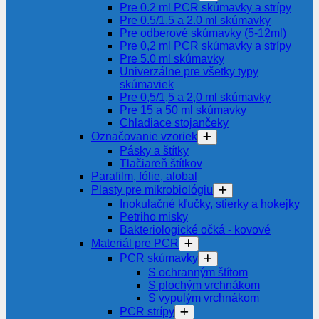
Pre 0.2 ml PCR skúmavky a strípy
Pre 0.5/1.5 a 2.0 ml skúmavky
Pre odberové skúmavky (5-12ml)
Pre 0,2 ml PCR skúmavky a strípy
Pre 5.0 ml skúmavky
Univerzálne pre všetky typy
skúmaviek
Pre 0,5/1,5 a 2,0 ml skúmavky
Pre 15 a 50 ml skúmavky
Chladiace stojančeky
Označovanie vzoriek
Pásky a štítky
Tlačiareň štítkov
Parafilm, fólie, alobal
Plasty pre mikrobiológiu
Inokulačné kľučky, stierky a hokejky
Petriho misky
Bakteriologické očká - kovové
Materiál pre PCR
PCR skúmavky
S ochranným štítom
S plochým vrchnákom
S vypulým vrchnákom
PCR strípy