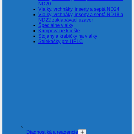
ND20
Vialky, vrchnáky, inserty a septá ND24
Vialky, vrchnáky, inserty a septá ND18 a
ND22 zaklapávací uzáver
Špeciálne vialky
Krimpovacie kliešte
Stojany a krabičky na vialky
Striekačky pre HPLC
Diagnostiká a reagencie