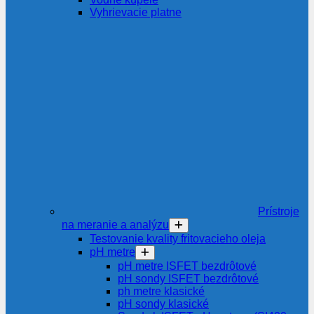
Vyhrievacie platne
Prístroje
na meranie a analýzu
Testovanie kvality fritovacieho oleja
pH metre
pH metre ISFET bezdrôtové
pH sondy ISFET bezdrôtové
ph metre klasické
pH sondy klasické