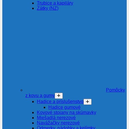
Trubice a kapiláry
Zátky (NZ)
Pomôcky
z kovu a gumy
Hadice a príslušenstvo
Hadice gumové
Kovové stojany na skúmavky
Miešadlá nerezové
Navážačky nerezové
Odmerky, nádobky a kelímky