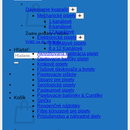
Dávkovanie kvapalín
Mechanické pipety
1-kanálové
8-kanálové
12-kanálové
Žiadne produkty v košíku.
Elektronické pipety
Vrátiť sa do obchodu
1-Kanálové pipety
8 a 12 Kanálové
Hľadať:
Akreditovaná kalibrácia pipiet
Štartovacie balíčky pipiet
Krokové pipety
Fľašové dávkovače a byrety
Pipetovacie pištole
Stojany pre pipety
Serologické pipety
Pasteurové pipety
Pipetovacie balóniky & Cumlíky
Košík
Stričky
Reagenčné nádobky
Filtre kónusové pre pipety
Príslušenstvo a náhradné diely