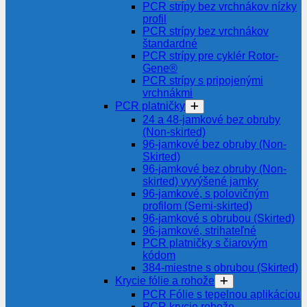
PCR strípy bez vrchnákov nízky
profil
PCR strípy bez vrchnákov
štandardné
PCR strípy pre cyklér Rotor-
Gene®
PCR strípy s pripojenými
vrchnákmi
PCR platničky
24 a 48-jamkové bez obruby
(Non-skirted)
96-jamkové bez obruby (Non-
Skirted)
96-jamkové bez obruby (Non-
skirted) vyvýšené jamky
96-jamkové, s polovičným
profilom (Semi-skirted)
96-jamkové s obrubou (Skirted)
96-jamkové, strihateľné
PCR platničky s čiarovým
kódom
384-miestne s obrubou (Skirted)
Krycie fólie a rohože
PCR Fólie s tepelnou aplikáciou
PCR krycie rohože