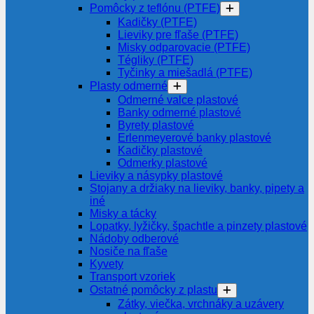
Pomôcky z teflónu (PTFE)
Kadičky (PTFE)
Lieviky pre fľaše (PTFE)
Misky odparovacie (PTFE)
Tégliky (PTFE)
Tyčinky a miešadlá (PTFE)
Plasty odmerné
Odmerné valce plastové
Banky odmerné plastové
Byrety plastové
Erlenmeyerové banky plastové
Kadičky plastové
Odmerky plastové
Lieviky a násypky plastové
Stojany a držiaky na lieviky, banky, pipety a
iné
Misky a tácky
Lopatky, lyžičky, špachtle a pinzety plastové
Nádoby odberové
Nosiče na fľaše
Kyvety
Transport vzoriek
Ostatné pomôcky z plastu
Zátky, viečka, vrchnáky a uzávery