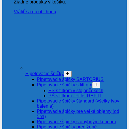
Žiadne produkty v košíku.
Vrátiť sa do obchodu
Pipetovacie špičky
Pipetovacie špičky SARTORIUS
Pipetovacie špičky s filtrom
PŠ s filtrom v stojančekoch
PŠ s filtrom - Filter REFILL
Pipetovacie špičky štandard (všetky typy
balenia)
Pipetovacie špičky pre veľké objemy (od
5ml)
Pipetovacie špičky s ohybným koncom
Pipetovacie špičky predĺžené