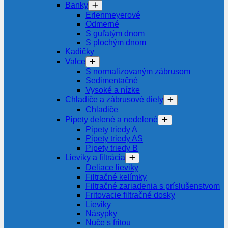
Banky
Erlenmeyerové
Odmerné
S guľatým dnom
S plochým dnom
Kadičky
Valce
S normalizovaným zábrusom
Sedimentačné
Vysoké a nízke
Chladiče a zábrusové diely
Chladiče
Pipety delené a nedelené
Pipety triedy A
Pipety triedy AS
Pipety triedy B
Lieviky a filtrácia
Deliace lieviky
Filtračné kelímky
Filtračné zariadenia s príslušenstvom
Fritovacie filtračné dosky
Lieviky
Násypky
Nuče s fritou