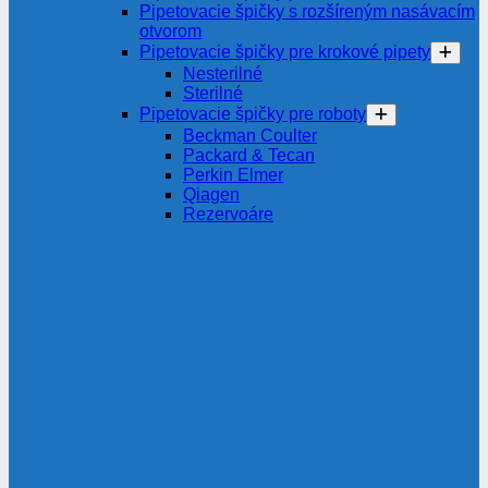
Pipetovacie špičky s rozšíreným nasávacím
otvorom
Pipetovacie špičky pre krokové pipety
Nesterilné
Sterilné
Pipetovacie špičky pre roboty
Beckman Coulter
Packard & Tecan
Perkin Elmer
Qiagen
Rezervoáre