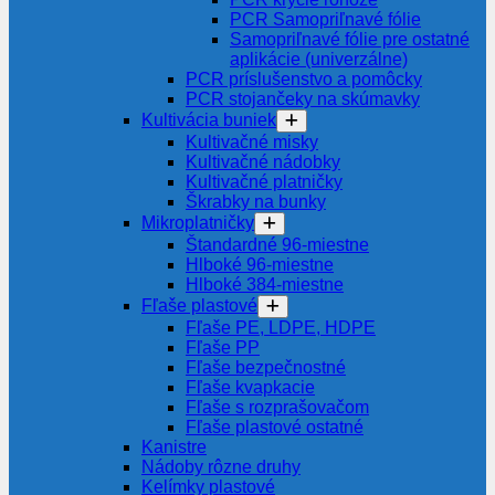
PCR Samopriľnavé fólie
Samopriľnavé fólie pre ostatné
aplikácie (univerzálne)
PCR príslušenstvo a pomôcky
PCR stojančeky na skúmavky
Kultivácia buniek
Kultivačné misky
Kultivačné nádobky
Kultivačné platničky
Škrabky na bunky
Mikroplatničky
Štandardné 96-miestne
Hlboké 96-miestne
Hlboké 384-miestne
Fľaše plastové
Fľaše PE, LDPE, HDPE
Fľaše PP
Fľaše bezpečnostné
Fľaše kvapkacie
Fľaše s rozprašovačom
Fľaše plastové ostatné
Kanistre
Nádoby rôzne druhy
Kelímky plastové