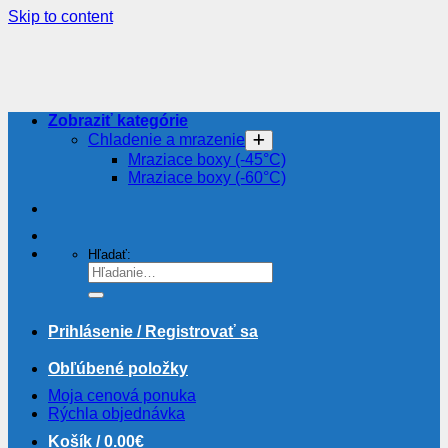
Skip to content
Zobraziť kategórie
Chladenie a mrazenie
Mraziace boxy (-45°C)
Mraziace boxy (-60°C)
Hľadať:
Prihlásenie / Registrovať sa
Obľúbené položky
Moja cenová ponuka
Rýchla objednávka
Košík /
0.00
€