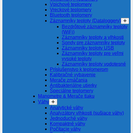
Vpichové teplomery
Vreckové teplomery
Bluetooth teplomery
Záznamníky teploty (Dataloggery)
Bezdrôtové záznamníky teploty
(WiFi)
Záznamníky teploty a vlhkosti
Sondy pre záznamníky teploty
Záznamníky teploty USB
Záznamníky teploty pre veľmi
vysoké teploty
Záznamníky teploty vodotesné
Príslušenstvo k teplomerom
Kalibračné vybavenie
Merače zmáčania
Antibakteriálne utierky
Špeciálne teplomery
Manometre & Merače tlaku
Váhy
Analytické váhy
Analyzátory vlhkosti (sušiace váhy)
Jednoduché váhy
Kompaktné váhy
Počítacie váhy