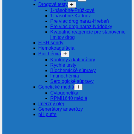
Drogové testy
1-násobné-Prúžkové
1-násobné-Kartridž
Pre viac drog naraz-Hrebeň
Pre viac drog naraz-Nádobky
Kvapalné reagencie pre stanovenie
limitov drog
FISH sondy
Hemokoagulácia
Biochémia
Kontroly a kalibrátory
Rýchle testy
Biochemické súpravy
Imunochémia
Serologické súpravy
Genetické médiá
Cytogenetika
RPMI1640 médiá
Imerzný olej
Generátory anaerózy
pH pufre