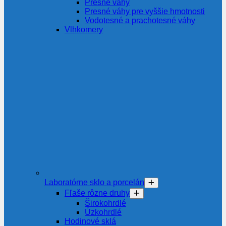
Presné váhy
Presné váhy pre vyššie hmotnosti
Vodotesné a prachotesné váhy
Vlhkomery
Laboratórne sklo a porcelán
Fľaše rôzne druhy
Širokohrdlé
Úzkohrdlé
Hodinové sklá