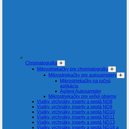
Chromatografia
Mikrostriekačky pre chromatografiu
Mikrostriekačky pre autosamplery
Mikrostriekačky na ručnú
aplikáciu
Agilent Autosampler
Mikrostriekačky pre veľké objemy
Vialky, vrchnáky, inserty a septá ND8
Vialky, vrchnáky, inserty a septá ND9
Vialky, vrchnáky, inserty a septá ND10
Vialky, vrchnáky, inserty a septá ND11
Vialky, vrchnáky, inserty a septá ND13
Vialky, vrchnáky, inserty a septá ND18 a