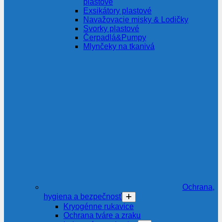
plastové
Exsikátory plastové
Navažovacie misky & Lodičky
Svorky plastové
Čerpadlá&Pumpy
Mlynčeky na tkanivá
Ochrana,
hygiena a bezpečnosť
Kryogénne rukavice
Ochrana tváre a zraku