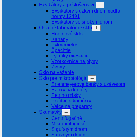
Exsikátory a príslušenstvo
Exsikátory s úzkym dnom podľa
normy 12491
Exsikátory so širokým dnom
Ostatné laboratórne sklo
Hodinové sklo
Kahany
Pyknometre
Špachtle
Tyčinky miešacie
Vzorkovnice na plyny
Zvony
Sklo na váženie
Sklo pre mikrobiológiu
Erlenmeyerove banky s uzáverom
Banky na kultúry
Petriho misky
Počítacie komôrky
Valce na preparáty
Skúmavky
Centrifugačné
Mikrobiologické
S guľatým dnom
S rovným dnom