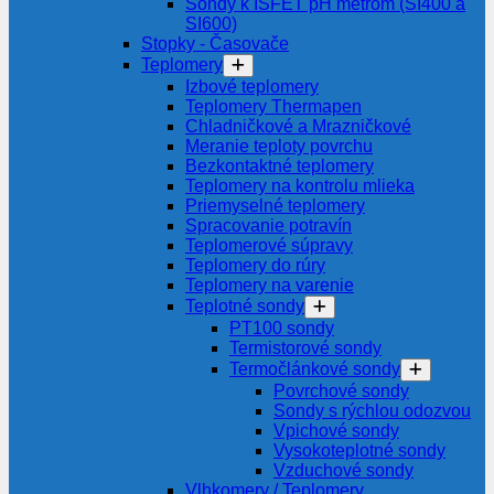
Sondy k ISFET pH metrom (SI400 a
SI600)
Stopky - Časovače
Teplomery
Izbové teplomery
Teplomery Thermapen
Chladničkové a Mrazničkové
Meranie teploty povrchu
Bezkontaktné teplomery
Teplomery na kontrolu mlieka
Priemyselné teplomery
Spracovanie potravín
Teplomerové súpravy
Teplomery do rúry
Teplomery na varenie
Teplotné sondy
PT100 sondy
Termistorové sondy
Termočlánkové sondy
Povrchové sondy
Sondy s rýchlou odozvou
Vpichové sondy
Vysokoteplotné sondy
Vzduchové sondy
Vlhkomery / Teplomery