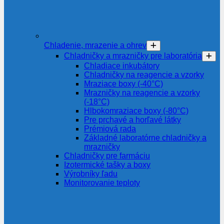
Chladenie, mrazenie a ohrev
Chladničky a mrazničky pre laboratória
Chladiace inkubátory
Chladničky na reagencie a vzorky
Mraziace boxy (-40°C)
Mrazničky na reagencie a vzorky
(-18°C)
Hlbokomraziace boxy (-80°C)
Pre prchavé a horľavé látky
Prémiová rada
Základné laboratórne chladničky a
mrazničky
Chladničky pre farmáciu
Izotermické tašky a boxy
Výrobníky ľadu
Monitorovanie teploty