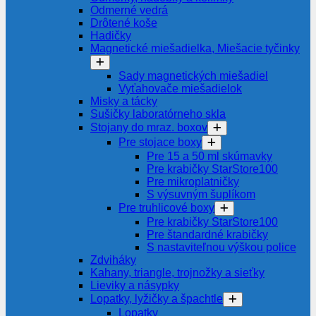
Odmerné vedrá
Drôtené koše
Hadičky
Magnetické miešadielka, Miešacie tyčinky
Sady magnetických miešadiel
Vyťahovače miešadielok
Misky a tácky
Sušičky laboratórneho skla
Stojany do mraz. boxov
Pre stojace boxy
Pre 15 a 50 ml skúmavky
Pre krabičky StarStore100
Pre mikroplatničky
S výsuvným šuplíkom
Pre truhlicové boxy
Pre krabičky StarStore100
Pre štandardné krabičky
S nastaviteľnou výškou police
Zdviháky
Kahany, triangle, trojnožky a sieťky
Lieviky a násypky
Lopatky, lyžičky a špachtle
Lopatky