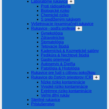
Laboratórne rukavice
Proti rádioaktivite
Biologické riziko
Chemické riziko
S predĺženým rukávom
Vyšetrovacie (examinačné) rukavice
Rukavice - podľa profesie
Gynekológia
Zdravotníctvo
Stomatológia
Tetovacie štúdiá
Kaderníctvá & Kozmetické salóny
Pedikúra & Nechtové štúdiá
Gastro priemysel
Autoservis & Dielňa
Patológia & Histológia
Rukavice pre ľudí s citlivou pokožkou
Rukavice do čistých priestorov (CR)
Nízke riziko kontaminácie
Vysoké riziko kontaminácie
Extrémne riziko kontaminácie
Veľmi dlhý rukáv
Sterilné rukavice
Príslušenstvo