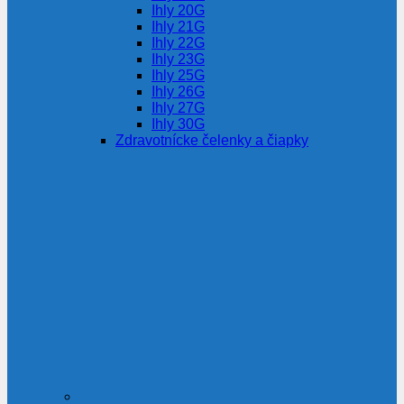
Ihly 20G
Ihly 21G
Ihly 22G
Ihly 23G
Ihly 25G
Ihly 26G
Ihly 27G
Ihly 30G
Zdravotnícke čelenky a čiapky