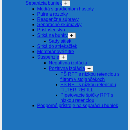
Separácia buniek
Médiá s gradientom hustoty
Pufre a roztoky
Reagenčné súpravy
Separačné skúmavky
Príslušenstvo
Sitká na bunky
Sady sitiek
Sitká do striekačiek
Membránové filtre
Suspenzie
Negatívna izolácia
Pozitívna izolácia
PŠ RPT s nízkou retenciou s
filtrom v stojančekoch
PŠ RPT s nízkou retenciou
FILTER REFILL
Pipetovacie špičky RPT s
nízkou retenciou
Podporné prístroje na separáciu buniek