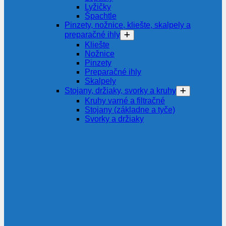
Lyžičky
Špachtle
Pinzety, nožnice, kliešte, skalpely a
preparačné ihly
Kliešte
Nožnice
Pinzety
Preparačné ihly
Skalpely
Stojany, držiaky, svorky a kruhy
Kruhy varné a filtračné
Stojany (základne a tyče)
Svorky a držiaky