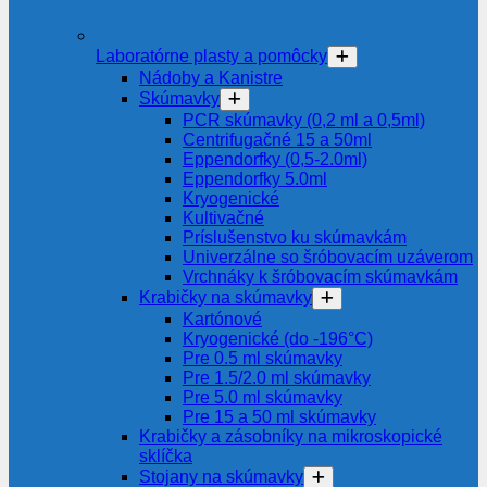
Laboratórne plasty a pomôcky
Nádoby a Kanistre
Skúmavky
PCR skúmavky (0,2 ml a 0,5ml)
Centrifugačné 15 a 50ml
Eppendorfky (0,5-2.0ml)
Eppendorfky 5.0ml
Kryogenické
Kultivačné
Príslušenstvo ku skúmavkám
Univerzálne so šróbovacím uzáverom
Vrchnáky k šróbovacím skúmavkám
Krabičky na skúmavky
Kartónové
Kryogenické (do -196°C)
Pre 0.5 ml skúmavky
Pre 1.5/2.0 ml skúmavky
Pre 5.0 ml skúmavky
Pre 15 a 50 ml skúmavky
Krabičky a zásobníky na mikroskopické
sklíčka
Stojany na skúmavky