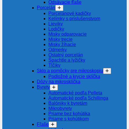
Odsávacie fľaše
Porcelán
Porcelánové kadičky
Kelímky s príslušenstvom
Lieviky
Lodičky
Misky odparovacie
Misky trecie
Misky žíhacie
Odmerky
Ostatný porcelán
Špachtle a lyžičky
Tĺčiky
Sklo a pomôcky pre mikroskopiu
Podložné a krycie sklíčka
Dózy na mikrosklíčka
Byrety
Automatické podľa Pelleta
Automatické podľa Schillinga
Balóniky k byretám
Mikrobyrety
Priame bez kohútika
Priame s kohútikom
Fľaše